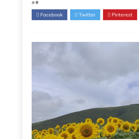
性
分享
行
Facebook
Twitter
Pinterest
为
者
疫
苗
接
种
指
南