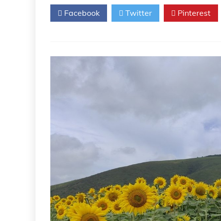
成
Facebook
Twitter
Pinterest
人
接
种
肺
炎
球
菌
疫
苗