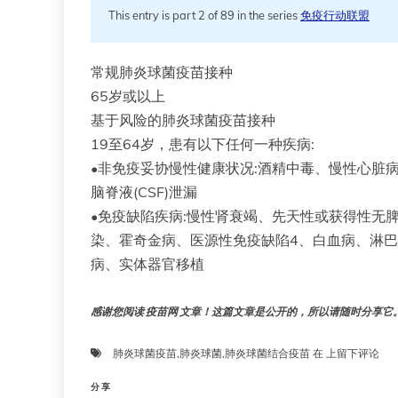
This entry is part 2 of 89 in the series
免疫行动联盟
常规肺炎球菌疫苗接种
65岁或以上
基于风险的肺炎球菌疫苗接种
19至64岁，患有以下任何一种疾病:
•非免疫妥协慢性健康状况:酒精中毒、慢性心脏
脑脊液(CSF)泄漏
•免疫缺陷疾病:慢性肾衰竭、先天性或获得性无
染、霍奇金病、医源性免疫缺陷4、白血病、淋
病、实体器官移植
感谢您阅读 疫苗网 文章！这篇文章是公开的，所以请随时分享它。!!
常
肺炎球菌疫苗
,
肺炎球菌
,
肺炎球菌结合疫苗
在
上留下评论
规
给
分享