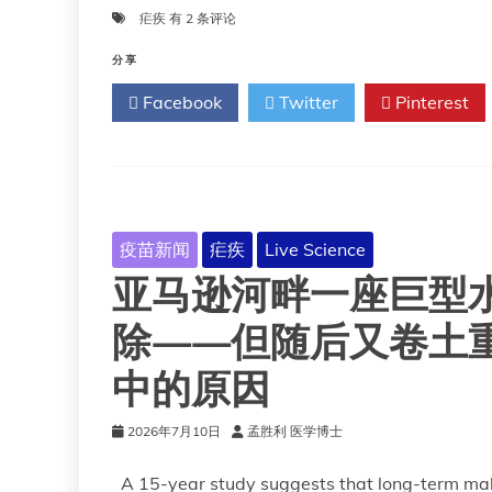
疟
疟疾
有 2 条评论
疾
分享
Facebook
Twitter
Pinterest
疫苗新闻
疟疾
Live Science
亚马逊河畔一座巨型
除——但随后又卷土
中的原因
2026年7月10日
孟胜利 医学博士
A 15-year study suggests that long-term ma