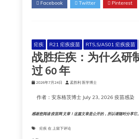
Facebook
Twitter
Pinterest
叮
咬
最
严
重
的
地
疟疾
R21 疟疾疫苗
RTS,S/AS01 疟疾疫苗
区
战胜疟疾：为什么研
自
接
种
过 60 年
疟
疾
2026年7月24日
孟胜利 医学博士
疫
苗
作者：安东格茨博士 July 23, 2026 疫苗感染
以
来，
住
感谢您阅读 疫苗网 文章！这篇文章是公开的，所以请随时分享它。!!
院
人
数
战
疟疾
在
上留下评论
大
胜