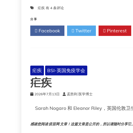
疟
疟疾
有 4 条评论
疾
分享
Facebook
Twitter
Pinterest
疟疾
BSI-英国免疫学会
疟疾
2026年7月13日
孟胜利 医学博士
Sarah Nogaro 和 Eleanor Riley，英国伦敦
感谢您阅读 疫苗网 文章！这篇文章是公开的，所以请随时分享它。!!