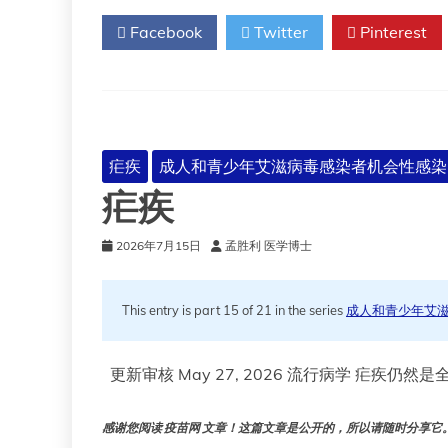
——
Facebook
Twitter
Pinterest
寻
找
通
用
疟
疾
疫
疟疾
成人和青少年艾滋病毒感染者机会性感染
苗
疟疾
靶
点
2026年7月15日
孟胜利 医学博士
This entry is part 15 of 21 in the series
成人和青少年艾
更新审核 May 27, 2026 流行病学 疟疾
感谢您阅读 疫苗网 文章！这篇文章是公开的，所以请随时分享它。!!