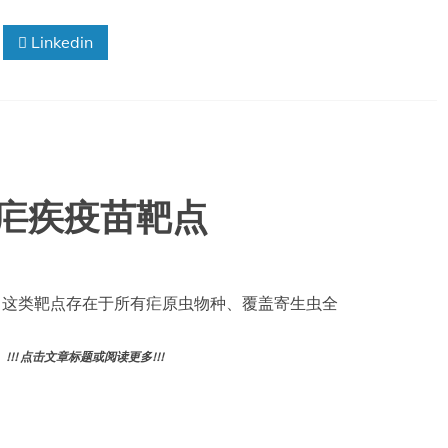
Linkedin
用疟疾疫苗靶点
：这类靶点存在于所有疟原虫物种、覆盖寄生虫全
! 点击文章标题或阅读更多!!!