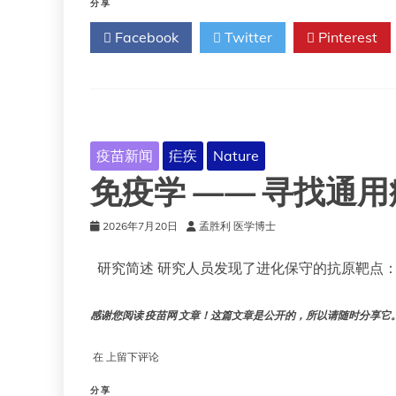
幅
疟
分享
下
疾：
Facebook
Twitter
Pinterest
降
为
什
么
研
制
出
第
疫苗新闻
疟疾
Nature
一
免疫学 —— 寻找通
支
疟
疾
2026年7月20日
孟胜利 医学博士
疫
苗
研究简述 研究人员发现了进化保守的抗原靶点
耗
时
超
感谢您阅读 疫苗网 文章！这篇文章是公开的，所以请随时分享它。!!
过
60
免
在
上留下评论
年
疫
学
分享