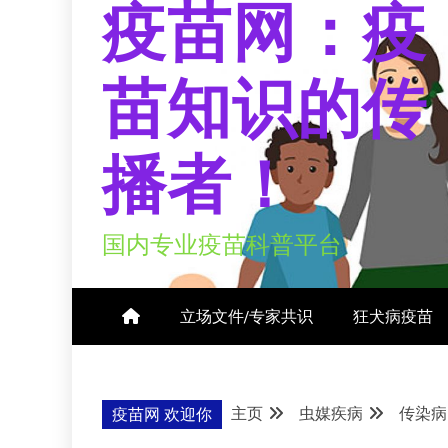
疫苗网：疫
苗知识的传
播者！
国内专业疫苗科普平台
立场文件/专家共识
狂犬病疫苗
主页
虫媒疾病
传染病
疫苗网 欢迎你