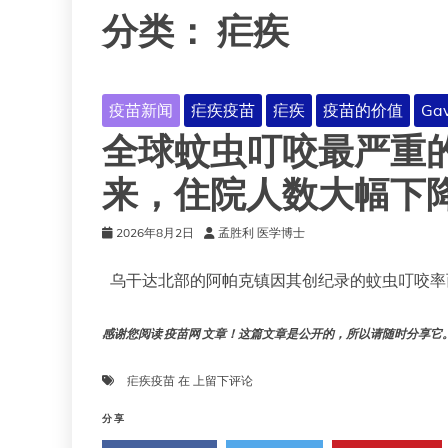
分类：
疟疾
疫苗新闻
疟疾疫苗
疟疾
疫苗的价值
Ga
全球蚊虫叮咬最严重
来，住院人数大幅下
2026年8月2日
孟胜利 医学博士
乌干达北部的阿帕克镇因其创纪录的蚊虫叮咬率
感谢您阅读 疫苗网 文章！这篇文章是公开的，所以请随时分享它。!!
全
疟疾疫苗
在
上留下评论
球
蚊
分享
虫