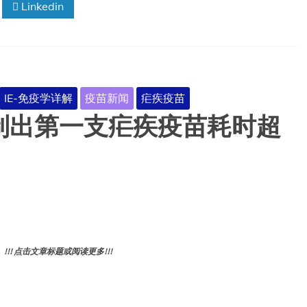
Linkedin
IE-免疫学详解
疫苗新闻
疟疾疫苗
制出第一支疟疾疫苗耗时超
! 点击文章标题或阅读更多!!!