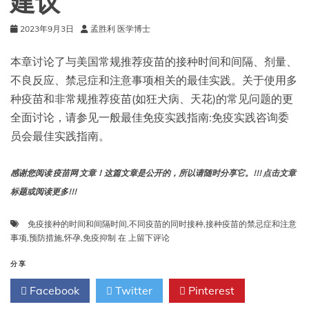
建议
2023年9月3日
孟胜利 医学博士
本章讨论了与美国常规推荐疫苗的接种时间和间隔、剂量、
不良反应、禁忌症和注意事项相关的最佳实践。关于使用多
种疫苗和非常规推荐疫苗(如狂犬病、天花)的常见问题的更
全面讨论，请参见一般最佳免疫实践指南:免疫实践咨询委
员会最佳实践指南。
感谢您阅读 疫苗网 文章！这篇文章是公开的，所以请随时分享它。!!! 点击文章
标题或阅读更多!!!
免疫接种的时间和间隔时间
,
不同疫苗的同时接种
,
接种疫苗的禁忌症和注意
第
事项
,
预防措施
,
怀孕
,
免疫抑制
在
上留下评论
二
章：
分享
疫
Facebook
Twitter
Pinterest
苗
接