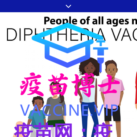
跳
至
内
容
疫苗网：疫