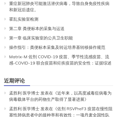
重症新冠肺炎可能激活潜伏病毒，导致自身免疫性疾病
和新冠后遗症。
霍乱实验室检测
第二章 粪便标本的采集与运送
第一章 临床实验室的公共卫生职能
操作指引：粪便标本采集及转运培养基转移操作规范
Matrix-M 佐剂 COVID-19 疫苗、季节性流感疫苗、流
感-COVID-19 联合疫苗和疟疾疫苗的安全性：证据综述
近期评论
孟胜利 医学博士
发表在《
近年来，以高度减毒痘病毒为
病毒载体平台的药物生产取得了显著进展
》
孟胜利 医学博士
发表在《
佐剂 RSVPreF3 疫苗在慢性阻
塞性肺病患者中的接种率和有效性：一项丹麦全国性队