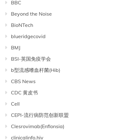
BBC
Beyond the Noise
BioNTech
blueridgecovid
BMJ
BSI-英国免疫学会
b型流感嗜血杆菌(Hib)
CBS News
CDC 黄皮书
Cell
CEPI-流行病防范创新联盟
Clesrovimab(Enflonsia)
clinicalinfo.hiv