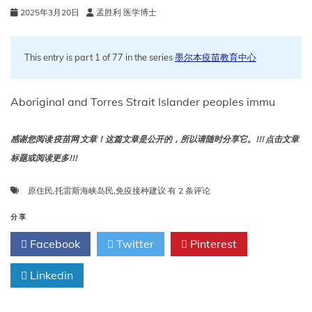
2025年3月20日
孟胜利 医学博士
This entry is part 1 of 77 in the series
墨尔本疫苗教育中心
Aboriginal and Torres Strait Islander peoples immu
感谢您阅读 疫苗网 文章！这篇文章是公开的，所以请随时分享它。!!! 点击文章
标题或阅读更多!!!
原
原住民
,
托雷斯海峡岛民
,
免疫接种建议
有 2 条评论
住
民
分享
和
Facebook
Twitter
Pinterest
托
雷
Linkedin
斯
海
峡