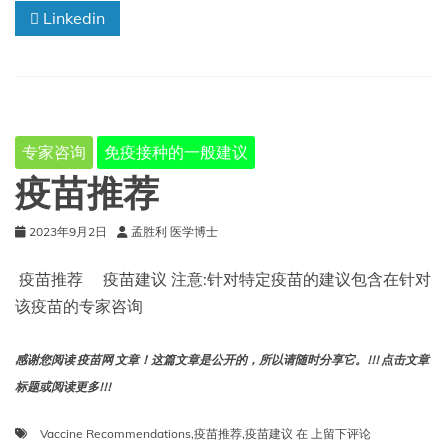
Linkedin
种
的
一
般
建
议
专家咨询
免疫接种的一般建议
疫苗推荐
2023年9月2日
孟胜利 医学博士
疫苗推荐 疫苗建议 注意:针对特定疫苗的建议包含在针对
该疫苗的专家咨询
感谢您阅读 疫苗网 文章！这篇文章是公开的，所以请随时分享它。!!! 点击文章
标题或阅读更多!!!
疫
Vaccine Recommendations
,
疫苗推荐
,
疫苗建议
在
上留下评论