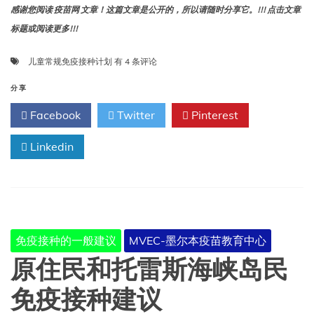
感谢您阅读 疫苗网 文章！这篇文章是公开的，所以请随时分享它。!!! 点击文章
标题或阅读更多!!!
儿
儿童常规免疫接种计划
有 4 条评论
童
常
分享
规
Facebook
Twitter
Pinterest
免
疫
Linkedin
接
种
计
划
免疫接种的一般建议
MVEC-墨尔本疫苗教育中心
原住民和托雷斯海峡岛民
免疫接种建议