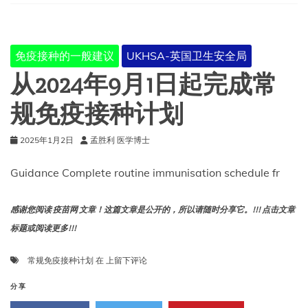
岛
民
免
疫
免疫接种的一般建议
UKHSA-英国卫生安全局
接
种
从2024年9月1日起完成常
建
议
规免疫接种计划
2025年1月2日
孟胜利 医学博士
Guidance Complete routine immunisation schedule fr
感谢您阅读 疫苗网 文章！这篇文章是公开的，所以请随时分享它。!!! 点击文章
标题或阅读更多!!!
从
常规免疫接种计划
在
上留下评论
2024
年
分享
9