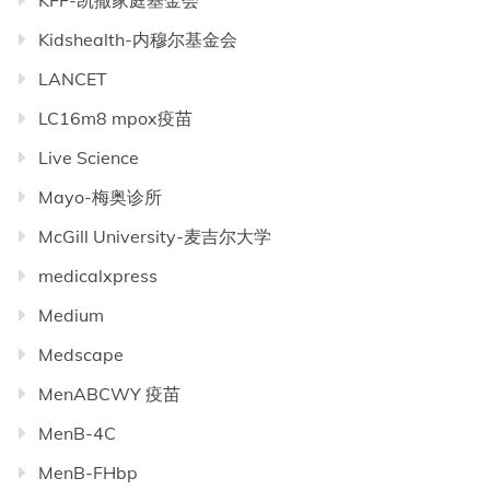
KFF-凯撒家庭基金会
Kidshealth-内穆尔基金会
LANCET
LC16m8 mpox疫苗
Live Science
Mayo-梅奥诊所
McGill University-麦吉尔大学
medicalxpress
Medium
Medscape
MenABCWY 疫苗
MenB-4C
MenB-FHbp