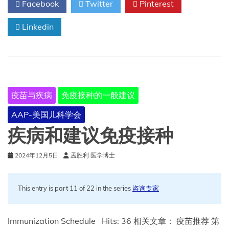
Facebook
Twitter
Pinterest
月
1
Linkedin
日
起
完
成
常
规
免
疫苗与疾病
免疫接种的一般建议
疫
接
AAP-美国儿科学会
种
计
疾病和建议免疫接种
划
2024年12月5日
孟胜利 医学博士
This entry is part 11 of 22 in the series
咨询专家
Immunization Schedule Hits: 36 相关文章： 疫苗推荐 第