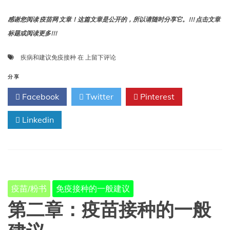
感谢您阅读 疫苗网 文章！这篇文章是公开的，所以请随时分享它。!!! 点击文章
标题或阅读更多!!!
疾
疾病和建议免疫接种
在
上留下评论
病
和
分享
建
Facebook
Twitter
Pinterest
议
免
Linkedin
疫
接
种
疫苗/粉书
免疫接种的一般建议
第二章：疫苗接种的一般