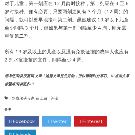
对于儿童，第一剂应在 12 月龄时接种，第二剂应在 4 至 6
岁时接种。如有必要，只要两剂之间有 3 个月（12 周）的
间隔，就可以更早地接种第二剂。虽然建议 13 岁以下儿童
至少间隔 3 个月，但如果与第一剂间隔至少 4 周，则无需
重复第二剂。
所有 13 岁及以上的儿童以及没有免疫证据的成年人也应有
2 剂水痘疫苗的文件，间隔至少 4 周。
感谢您阅读 疫苗网 文章！这篇文章是公开的，所以请随时分享它。!!! 点击文章
标题或阅读更多!!!
咨
水痘
,
咨询专家
在
上留下评论
询
专
分享
家:
Facebook
Twitter
Pinterest
水
痘
Linkedin