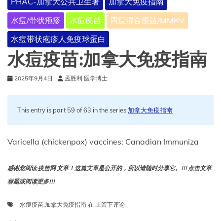
PHAC-加拿大公共卫生署
加拿大免疫指南
种
手
水痘/带状疱疹
水痘疫苗
四痘混合疫苗/MMRV
册
水痘带状疱疹人免疫球蛋白
水痘疫苗:加拿大免疫指南
2025年9月4日
孟胜利 医学博士
This entry is part 59 of 63 in the series
加拿大免疫指南
Varicella (chickenpox) vaccines: Canadian Immuniza
感谢您阅读 疫苗网 文章！这篇文章是公开的，所以请随时分享它。!!! 点击文章
标题或阅读更多!!!
水
水痘疫苗
,
加拿大免疫指南
在
上留下评论
痘