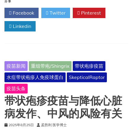
疫
分享
苗:
Facebook
Twitter
Pinterest
加
拿
Linkedin
大
免
疫
指
南
疫苗新闻
重组带疱/Shingrix
带状疱疹疫苗
水痘带状疱疹人免疫球蛋白
SkepticalRaptor
疫苗头条
带状疱疹疫苗与降低心脏
病发作、中风的风险有关
2025年8月25日
孟胜利 医学博士