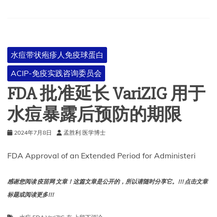
效
水痘带状疱疹人免疫球蛋白
ACIP-免疫实践咨询委员会
FDA 批准延长 VariZIG 用于
水痘暴露后预防的期限
2024年7月8日
孟胜利 医学博士
FDA Approval of an Extended Period for Administeri
感谢您阅读 疫苗网 文章！这篇文章是公开的，所以请随时分享它。!!! 点击文章
标题或阅读更多!!!
FDA