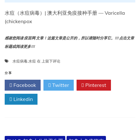
水痘（水痘病毒）| 澳大利亚免疫接种手册 — Varicella
(chickenpox
感谢您阅读 疫苗网 文章！这篇文章是公开的，所以请随时分享它。!!! 点击文章
标题或阅读更多!!!
水
水痘病毒
,
水痘
在
上留下评论
痘
（水
分享
痘
Facebook
Twitter
Pinterest
病
毒）|
Linkedin
澳
大
利
亚
免
疫
接