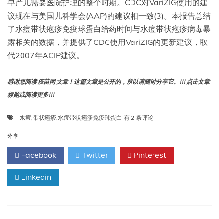
早产儿需要医院护理的整个时期。CDC对VariZIG使用的建
议现在与美国儿科学会(AAP)的建议相一致(3)。本报告总结
了水痘带状疱疹免疫球蛋白给药时间与水痘带状疱疹病毒暴
露相关的数据，并提供了CDC使用VariZIG的更新建议，取
代2007年ACIP建议。
感谢您阅读 疫苗网 文章！这篇文章是公开的，所以请随时分享它。!!! 点击文章
标题或阅读更多!!!
ACIP
水痘
,
带状疱疹
,
水痘带状疱疹免疫球蛋白
有 2 条评论
水
痘
分享
带
Facebook
Twitter
Pinterest
状
疱
Linkedin
疹
免
疫
球
蛋