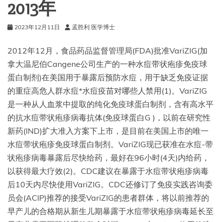
2013年
2023年12月11日
孟胜利 医学博士
2012年12月，食品药品监督管理局(FDA)批准VariZIG(加
拿大温尼伯Cangene公司生产的一种水痘带状疱疹免疫球
蛋白制剂)在美国用于暴露后预防水痘，用于缺乏免疫证据
的重症高危人群水痘*水痘疫苗对哪些人禁用(1)。VariZIG
是一种从人血浆中提取的纯化免疫球蛋白制剂，含有高水平
的抗水痘带状疱疹病毒抗体(免疫球蛋白G )，以前在研究性
新药(IND)扩大准入方案下上市，是目前在美国上市的唯一
水痘带状疱疹免疫球蛋白制剂。VariZIG现已获准在水痘-带
状疱疹病毒暴露后尽快给药，最好在96小时(4天)内给药，
以获得最大疗效(2)。CDC建议在暴露于水痘带状疱疹病毒
后10天内尽快使用VariZIG。CDC还修订了免疫实践咨询委
员会(ACIP)推荐的接受VariZIG的患者群体，将以前推荐的
早产儿的合格期从新生儿期暴露于水痘带状疱疹病毒延长至