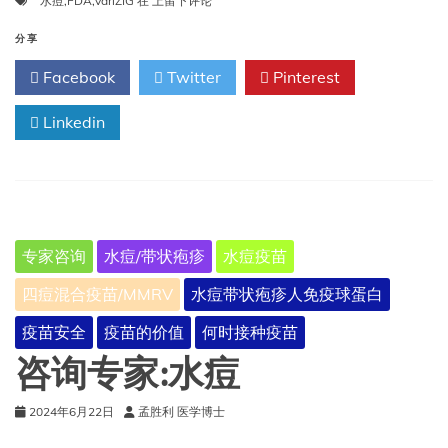
水痘
,
FDA
,
VariZIG
在
上留下评论
批
准
分享
延
Facebook
Twitter
Pinterest
长
VariZIG
Linkedin
用
于
水
痘
暴
露
后
专家咨询
水痘/带状疱疹
水痘疫苗
预
防
四痘混合疫苗/MMRV
水痘带状疱疹人免疫球蛋白
的
期
疫苗安全
疫苗的价值
何时接种疫苗
限
咨询专家:水痘
2024年6月22日
孟胜利 医学博士