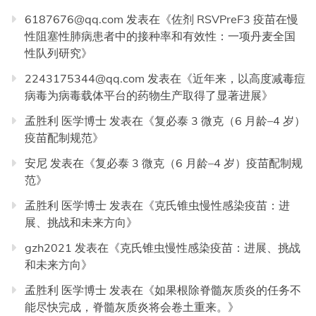
6187676@qq.com
发表在《
佐剂 RSVPreF3 疫苗在慢
性阻塞性肺病患者中的接种率和有效性：一项丹麦全国
性队列研究
》
2243175344@qq.com
发表在《
近年来，以高度减毒痘
病毒为病毒载体平台的药物生产取得了显著进展
》
孟胜利 医学博士
发表在《
复必泰 3 微克（6 月龄–4 岁）
疫苗配制规范
》
安尼
发表在《
复必泰 3 微克（6 月龄–4 岁）疫苗配制规
范
》
孟胜利 医学博士
发表在《
克氏锥虫慢性感染疫苗：进
展、挑战和未来方向
》
gzh2021
发表在《
克氏锥虫慢性感染疫苗：进展、挑战
和未来方向
》
孟胜利 医学博士
发表在《
如果根除脊髓灰质炎的任务不
能尽快完成，脊髓灰质炎将会卷土重来。
》