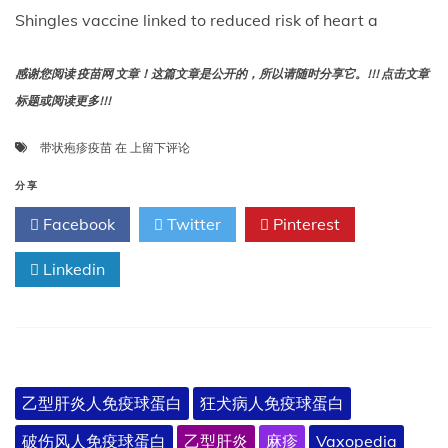
Shingles vaccine linked to reduced risk of heart a
感谢您阅读 疫苗网 文章！这篇文章是公开的，所以请随时分享它。!!! 点击文章
标题或阅读更多!!!
带
带状疱疹疫苗
在
上留下评论
状
疱
分享
疹
Facebook
Twitter
Pinterest
疫
苗
Linkedin
与
降
低
心
脏
病
发
乙型肝炎人免疫球蛋白
狂犬病人免疫球蛋白
作、
中
破伤风人免疫球蛋白
乙型肝炎
麻疹
Vaxopedia
风