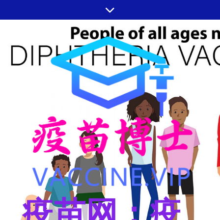
跳
至
内
容
疫苗网：疫