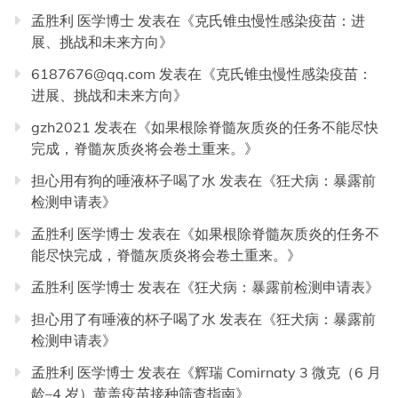
孟胜利 医学博士
发表在《
克氏锥虫慢性感染疫苗：进
展、挑战和未来方向
》
6187676@qq.com
发表在《
克氏锥虫慢性感染疫苗：
进展、挑战和未来方向
》
gzh2021
发表在《
如果根除脊髓灰质炎的任务不能尽快
完成，脊髓灰质炎将会卷土重来。
》
担心用有狗的唾液杯子喝了水
发表在《
狂犬病：暴露前
检测申请表
》
孟胜利 医学博士
发表在《
如果根除脊髓灰质炎的任务不
能尽快完成，脊髓灰质炎将会卷土重来。
》
孟胜利 医学博士
发表在《
狂犬病：暴露前检测申请表
》
担心用了有唾液的杯子喝了水
发表在《
狂犬病：暴露前
检测申请表
》
孟胜利 医学博士
发表在《
辉瑞 Comirnaty 3 微克（6 月
龄–4 岁）黄盖疫苗接种筛查指南
》