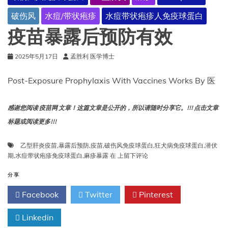
的
破伤风
水痘/带状疱疹
水痘带状疱疹人免疫球蛋白
风
险
疫苗暴露后预防有效
有
关
2025年5月17日
孟胜利 医学博士
Post-Exposure Prophylaxis With Vaccines Works By 医
感谢您阅读 疫苗网 文章！这篇文章是公开的，所以请随时分享它。!!! 点击文章
标题或阅读更多!!!
乙型肝炎疫苗
,
暴露后预防
,
疫苗
,
破伤风免疫球蛋白
,
狂犬病免疫球蛋白
,
潜伏
疫
期
,
水痘带状疱疹免疫球蛋白
,
麻疹暴露
在
上留下评论
苗
暴
分享
露
Facebook
Twitter
Pinterest
后
预
Linkedin
防
有