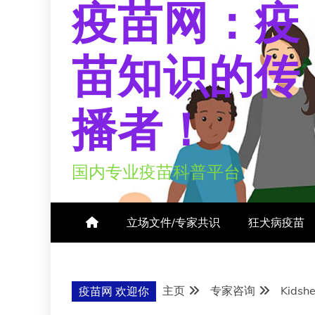
疫苗网：疫
苗知识的传
播者！
国内专业疫苗科普平台
立场文件/专家共识
狂犬病疫苗
主页
专家咨询
Kids
疫苗网 欢迎你