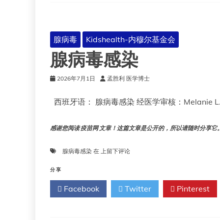
腺病毒
Kidshealth-内穆尔基金会
腺病毒感染
2026年7月1日
孟胜利 医学博士
西班牙语： 腺病毒感染 经医学审核：Melanie L.
感谢您阅读 疫苗网 文章！这篇文章是公开的，所以请随时分享它。!!
腺
腺病毒感染
在
上留下评论
病
毒
分享
感
Facebook
Twitter
Pinterest
染