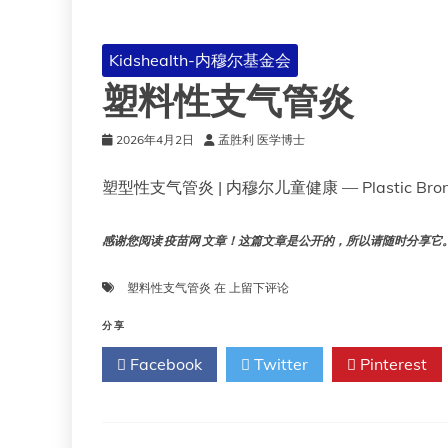
Kidshealth-内穆尔基金会
塑料性支气管炎
2026年4月2日
孟胜利 医学博士
塑型性支气管炎 | 内穆尔儿童健康 — Plastic Bronch
感谢您阅读 疫苗网 文章！这篇文章是公开的，所以请随时分享它。!!
塑
塑料性支气管炎
在
上留下评论
料
性
分享
支
Facebook
Twitter
Pinterest
气
管
炎