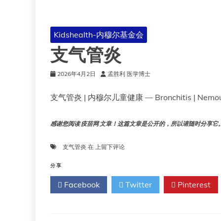
Kidshealth-内穆尔基金会
支气管炎
2026年4月2日
孟胜利 医学博士
支气管炎 | 内穆尔儿童健康 — Bronchitis | Nemour
感谢您阅读 疫苗网 文章！这篇文章是公开的，所以请随时分享它。!!
支
支气管炎
在
上留下评论
气
管
分享
炎
Facebook
Twitter
Pinterest