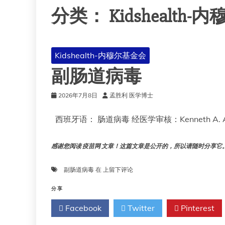
分类：
Kidshealth
Kidshealth-内穆尔基金会
副肠道病毒
2026年7月8日
孟胜利 医学博士
西班牙语： 肠道病毒 经医学审核：Kenneth A. 
感谢您阅读 疫苗网 文章！这篇文章是公开的，所以请随时分享它。!!
副
副肠道病毒
在
上留下评论
肠
道
分享
病
Facebook
Twitter
Pinterest
毒