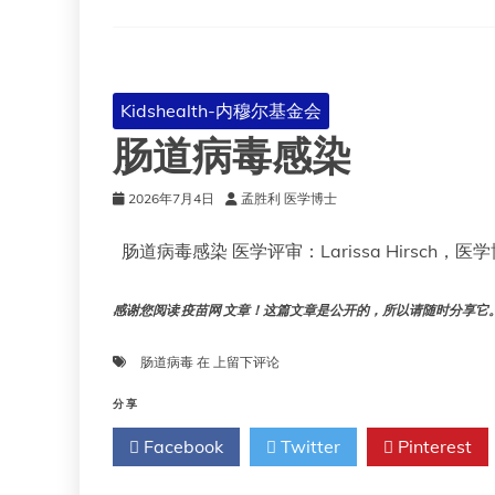
Kidshealth-内穆尔基金会
肠道病毒感染
2026年7月4日
孟胜利 医学博士
肠道病毒感染 医学评审：Larissa Hirsch，医学博
感谢您阅读 疫苗网 文章！这篇文章是公开的，所以请随时分享它。!!
肠
肠道病毒
在
上留下评论
道
病
分享
毒
Facebook
Twitter
Pinterest
感
染