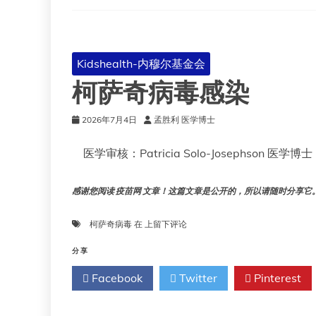
Kidshealth-内穆尔基金会
柯萨奇病毒感染
2026年7月4日
孟胜利 医学博士
医学审核：Patricia Solo-Josephson 医学博士
感谢您阅读 疫苗网 文章！这篇文章是公开的，所以请随时分享它。!!
柯
柯萨奇病毒
在
上留下评论
萨
奇
分享
病
Facebook
Twitter
Pinterest
毒
感
染