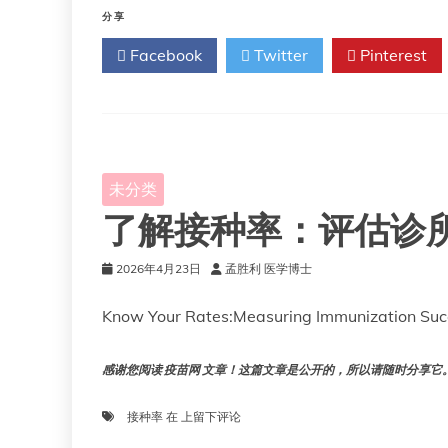
毒
分享
长
Facebook
Twitter
Pinterest
期
体
液
免
疫：
重
新
未分类
审
了解接种率：评估诊
视
浆
细
2026年4月23日
孟胜利 医学博士
胞
的
Know Your Rates:Measuring Immunization Suc
寿
命
问
感谢您阅读 疫苗网 文章！这篇文章是公开的，所以请随时分享它。!!
题
了
接种率
在
上留下评论
解