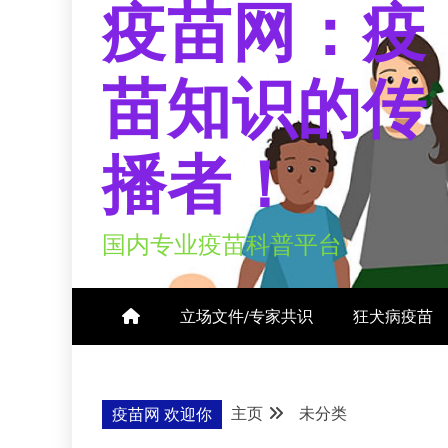
疫苗网：疫
苗知识的传
播者！
国内专业疫苗科普平台
立场文件/专家共识
狂犬病疫苗
主页
未分类
疫苗网 欢迎你