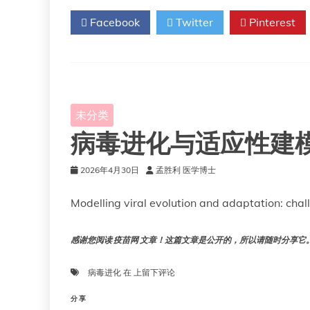
Facebook
Twitter
Pinterest
未分类
病毒进化与适应性建
2026年4月30日
孟胜利 医学博士
Modelling viral evolution and adaptation: chal
感谢您阅读 疫苗网 文章！这篇文章是公开的，所以请随时分享它。!!
病
病毒进化
在
上留下评论
毒
进
分享