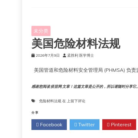
协
会
(IATA)
–
危
未分类
险
美国危险材料法规
品
2026年7月9日
孟胜利 医学博士
美国管道和危险材料安全管理局 (PHMSA) 
感谢您阅读 疫苗网 文章！这篇文章是公开的，所以请随时分享它。!!
美
危险材料法规
在
上留下评论
国
危
分享
险
Facebook
Twitter
Pinterest
材
料
法