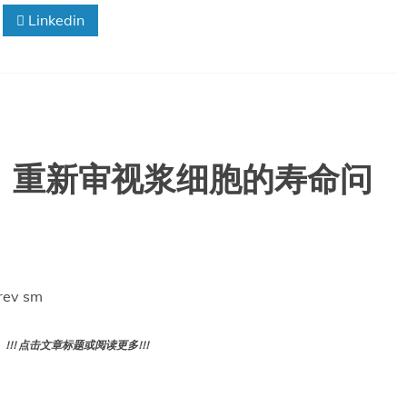
种
Linkedin
建
议
上
存
在
分
歧，
其
：重新审视浆细胞的寿命问
中
包
括
新
冠
疫
苗。
rev sm
! 点击文章标题或阅读更多!!!