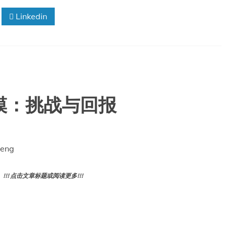
权
Linkedin
威
协
会
与
美
国
疾
病
模：挑战与回报
控
制
与
预
防
leng
中
心
在
! 点击文章标题或阅读更多!!!
孕
妇
疫
苗
接