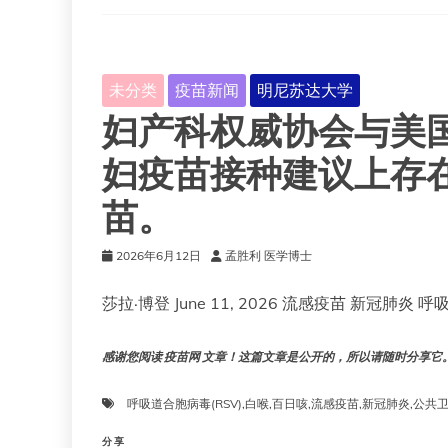
规
未分类
疫苗新闻
明尼苏达大学
妇产科权威协会与美
妇疫苗接种建议上存
苗。
2026年6月12日
孟胜利 医学博士
莎拉·博登 June 11, 2026 流感疫苗 新冠肺炎
感谢您阅读 疫苗网 文章！这篇文章是公开的，所以请随时分享它。!!
呼吸道合胞病毒(RSV)
,
白喉
,
百日咳
,
流感疫苗
,
新冠肺炎
,
公共
分享