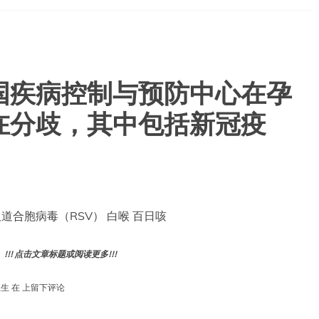
国疾病控制与预防中心在孕
在分歧，其中包括新冠疫
 呼吸道合胞病毒（RSV） 白喉 百日咳
! 点击文章标题或阅读更多!!!
妇
卫生
在
上留下评论
产
科