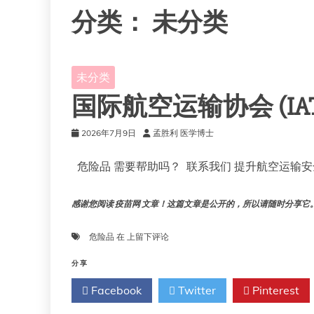
分类：
未分类
未分类
国际航空运输协会 (IAT
2026年7月9日
孟胜利 医学博士
危险品 需要帮助吗？ 联系我们 提升航空运输
感谢您阅读 疫苗网 文章！这篇文章是公开的，所以请随时分享它。!!
国
危险品
在
上留下评论
际
航
分享
空
Facebook
Twitter
Pinterest
运
输