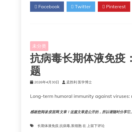
化
Facebook
Twitter
Pinterest
与
适
应
性
建
模：
挑
未分类
战
抗病毒长期体液免疫
与
回
报
题
2026年4月30日
孟胜利 医学博士
Long-term humoral immunity against viruses: 
感谢您阅读 疫苗网 文章！这篇文章是公开的，所以请随时分享它。!!
抗
长期体液免疫
,
抗病毒
,
浆细胞
在
上留下评论
病