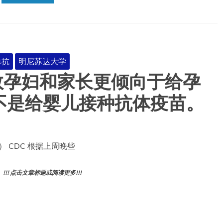
单抗
明尼苏达大学
多数孕妇和家长更倾向于给孕
，而不是给婴儿接种抗体疫苗。
SV） CDC 根据上周晚些
! 点击文章标题或阅读更多!!!