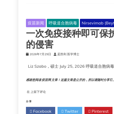
疫苗新闻
呼吸道合胞病毒
Nirsevimab (Beyf
一次免疫接种即可保
的侵害
2026年7月29日
孟胜利 医学博士
Liz Szabo，硕士 July 25, 2026 呼吸道合胞
感谢您阅读 疫苗网 文章！这篇文章是公开的，所以请随时分享它。!!
一
在
上留下评论
次
免
分享
疫
Facebook
Twitter
Pinterest
接