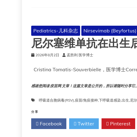
毒
（RSV）
Pediatrics-儿科杂志
Nirsevimab (Beyfortus)
尼尔塞维单抗在出生
2026年8月2日
孟胜利 医学博士
Cristina Tomatis-Souverbielle，医学博士Corr
感谢您阅读 疫苗网 文章！这篇文章是公开的，所以请随时分享它。!!
呼吸道合胞病毒(RSV)
,
疫苗/免疫接种
,
下呼吸道感染
,
出生
,
尼
分享
Facebook
Twitter
Pinterest