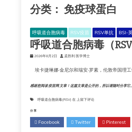
分类：
免疫球蛋白
呼吸道合胞病毒
RSV疫苗
RSV单抗
BSI
呼吸道合胞病毒（RS
2026年8月2日
孟胜利 医学博士
埃卡捷琳娜·金尼尔和瑞安·罗素，伦敦帝国理工
感谢您阅读 疫苗网 文章！这篇文章是公开的，所以请随时分享它。!!
呼
呼吸道合胞病毒(RSV)
在
上留下评论
吸
道
分享
合
Facebook
Twitter
Pinterest
胞
病