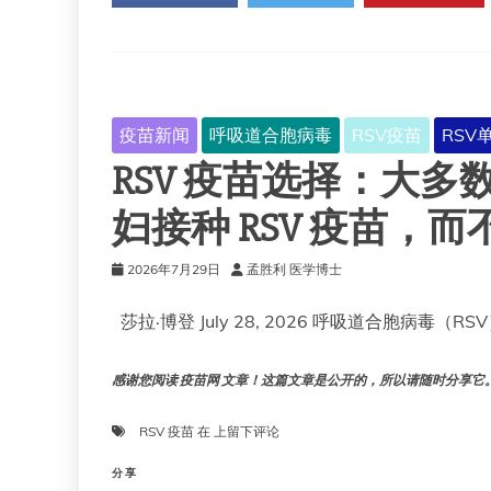
种
即
可
保
护
新
疫苗新闻
呼吸道合胞病毒
RSV疫苗
RSV
生
RSV 疫苗选择：大
儿
免
受
妇接种 RSV 疫苗
两
种
2026年7月29日
孟胜利 医学博士
严
重
莎拉·博登 July 28, 2026 呼吸道合胞病毒（R
疾
病
的
感谢您阅读 疫苗网 文章！这篇文章是公开的，所以请随时分享它。!!
侵
害
RSV
RSV 疫苗
在
上留下评论
疫
苗
分享