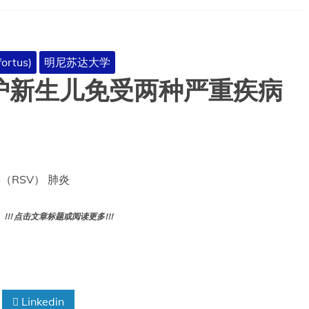
出
生
后
第
ortus)
明尼苏达大学
一
护新生儿免受两种严重疾病
年
之
后
仍
具
有
益
病毒（RSV） 肺炎
处
! 点击文章标题或阅读更多!!!
Linkedin