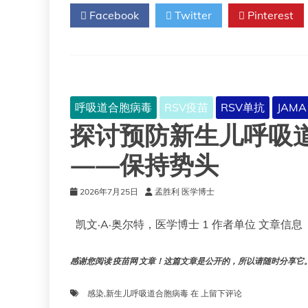
选
Facebook
Twitter
Pinterest
择：
大
多
数
孕
妇
和
呼吸道合胞病毒
RSV疫苗
RSV单抗
JAMA
家
探讨预防新生儿呼吸
长
更
倾
——保持势头
向
于
2026年7月25日
孟胜利 医学博士
给
孕
凯文·A·奥尔特，医学博士 1 作者单位 文章信息 
妇
接
种
感谢您阅读 疫苗网 文章！这篇文章是公开的，所以请随时分享它。!!
RSV
疫
苗，
探
感染
,
新生儿呼吸道合胞病毒
在
上留下评论
而
讨