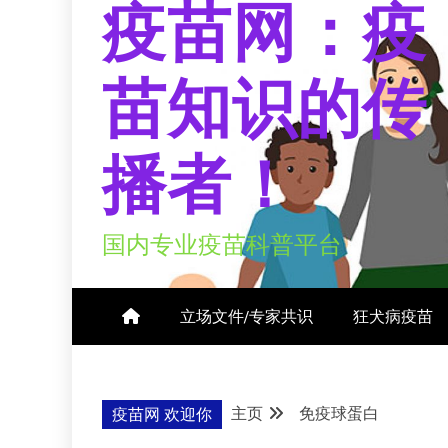
疫苗网：疫
苗知识的传
播者！
国内专业疫苗科普平台
立场文件/专家共识
狂犬病疫苗
主页
免疫球蛋白
疫苗网 欢迎你