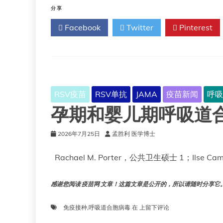
不
预
分享
是
防
Facebook
Twitter
Pinterest
给
新
婴
生
儿
儿
接
呼
种
吸
抗
道
体
合
RSV疫苗
RSV单抗
JAMA
疫苗新闻
呼吸
疫
胞
苗。
孕期和婴儿期呼吸道
病
毒
感
2026年7月25日
孟胜利 医学博士
染
的
Rachael M. Porter，公共卫生硕士 1；Ilse 
潜
在
障
感谢您阅读 疫苗网 文章！这篇文章是公开的，所以请随时分享它。!!
碍
——
孕
免疫接种
,
呼吸道合胞病毒
在
上留下评论
保
期
持