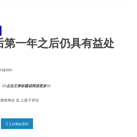
后第一年之后仍具有益处
espon
! 点击文章标题或阅读更多!!!
尼
尔塞维单抗
在
上留下评论
尔
塞
维
Linkedin
单
抗
在