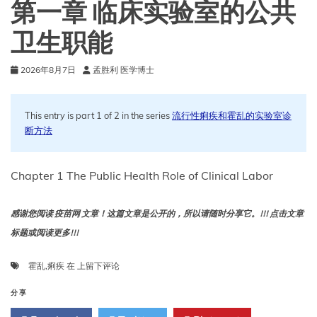
第一章 临床实验室的公共
卫生职能
2026年8月7日
孟胜利 医学博士
This entry is part 1 of 2 in the series
流行性痢疾和霍乱的实验室诊
断方法
Chapter 1 The Public Health Role of Clinical Labor
感谢您阅读 疫苗网 文章！这篇文章是公开的，所以请随时分享它。!!! 点击文章
标题或阅读更多!!!
第
霍乱
,
痢疾
在
上留下评论
一
章
分享
临