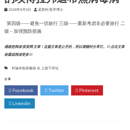
操
2026年8月5日
孟胜利 医学博士
作
规
范
第四级——避免一切旅行 三级——重新考虑非必要旅行 二
级 – 加强预防措施
感谢您阅读 疫苗网 文章！这篇文章是公开的，所以请随时分享它。!!! 点击文章
标题或阅读更多!!!
刚
邦迪布焦病毒病
在
上留下评论
果
民
分享
主
Facebook
Twitter
Pinterest
共
和
Linkedin
国
和
乌
干
达