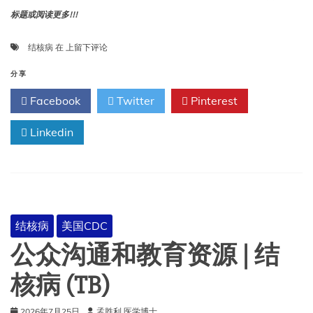
标题或阅读更多!!!
结
结核病
在
上留下评论
核
病
分享
临
Facebook
Twitter
Pinterest
床
概
Linkedin
结
核
病
的
临
床
概
结核病
美国CDC
述
述
公众沟通和教育资源 | 结
核病 (TB)
2026年7月25日
孟胜利 医学博士