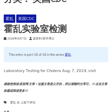
霍乱
美国CDC
霍乱实验室检测
2026年8月7日
孟胜利 医学博士
This entry is part 16 of 16 in the series
霍乱
Laboratory Testing for Cholera Aug. 7, 2024, visit
感谢您阅读 疫苗网 文章！这篇文章是公开的，所以请随时分享它。!!! 点击文章
标题或阅读更多!!!
霍
霍乱
在
上留下评论
乱