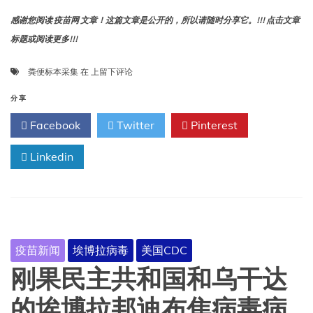
感谢您阅读 疫苗网 文章！这篇文章是公开的，所以请随时分享它。!!! 点击文章
标题或阅读更多!!!
操
粪便标本采集
在
上留下评论
作
指
分享
引：
Facebook
Twitter
Pinterest
粪
便
Linkedin
标
本
采
集
及
转
运
疫苗新闻
埃博拉病毒
美国CDC
培
养
刚果民主共和国和乌干达
基
转
的埃博拉邦迪布焦病毒病
移