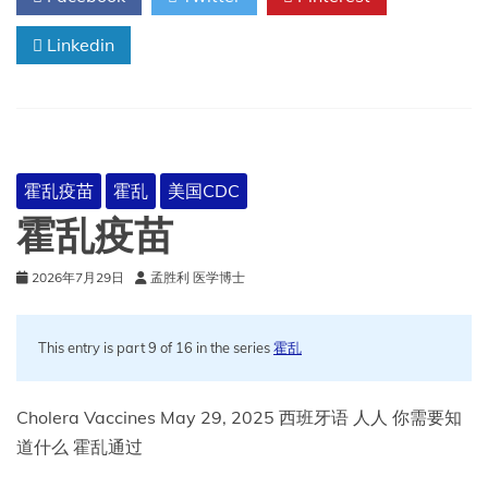
服
Linkedin
霍
乱
疫
苗
计
划
或
霍乱疫苗
霍乱
美国CDC
有
助
霍乱疫苗
于
预
2026年7月29日
孟胜利 医学博士
防
致
命
This entry is part 9 of 16 in the series
疫
霍乱
情
爆
发
Cholera Vaccines May 29, 2025 西班牙语 人人 你需要知
道什么 霍乱通过