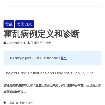
的
霍
乱
疫
情
霍乱
美国CDC
霍乱病例定义和诊断
2026年8月4日
孟胜利 医学博士
This entry is part 13 of 16 in the series
霍乱
Cholera Case Definitions and Diagnosis Feb. 7, 202
感谢您阅读 疫苗网 文章！这篇文章是公开的，所以请随时分享它。!!! 点击文章
标题或阅读更多!!!
霍
霍乱
在
上留下评论