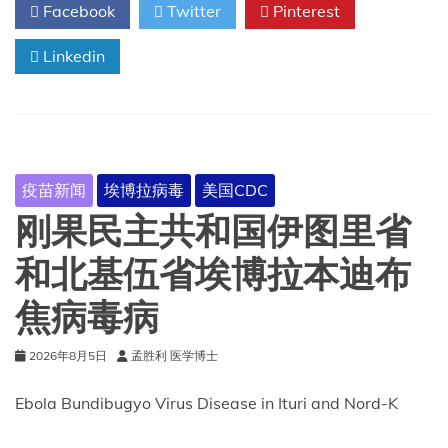
Facebook
Twitter
Pinterest
共
和
国
Linkedin
上
韦
莱
省
和
乔
疫苗新闻
埃博拉病毒
美国CDC
波
省
刚果民主共和国伊图里省
的
埃
和北基伍省埃博拉本迪布
博
拉
焦病毒病
本
迪
布
2026年8月5日
孟胜利 医学博士
焦
病
Ebola Bundibugyo Virus Disease in Ituri and Nord-K
毒
病