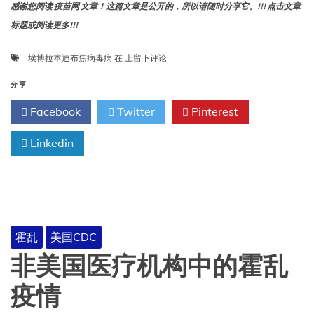
感谢您阅读 疫苗网 文章！这篇文章是公开的，所以请随时分享它。!!! 点击文章
标题或阅读更多!!!
刚
埃博拉本迪布焦病毒病
在
上留下评论
果
民
分享
主
Facebook
Twitter
Pinterest
共
和
Linkedin
国
伊
图
里
省
和
北
霍乱
美国CDC
基
伍
非美国医疗机构中的霍乱
省
埃
疫情
博
拉