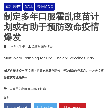
霍乱疫苗
霍乱
美国CDC
制定多年口服霍乱疫苗计
划或有助于预防致命疫情
爆发
2026年8月2日
孟胜利 医学博士
Multi-year Planning for Oral Cholera Vaccines May
感谢您阅读 疫苗网 文章！这篇文章是公开的，所以请随时分享它。!!! 点击文章
标题或阅读更多!!!
制
口服霍乱疫苗
在
上留下评论
定
多
分享
年
Facebook
Twitter
Pinterest
口