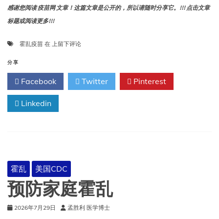
感谢您阅读 疫苗网 文章！这篇文章是公开的，所以请随时分享它。!!! 点击文章
标题或阅读更多!!!
霍
霍乱疫苗
在
上留下评论
乱
疫
分享
苗
Facebook
Twitter
Pinterest
Linkedin
霍乱
美国CDC
预防家庭霍乱
2026年7月29日
孟胜利 医学博士