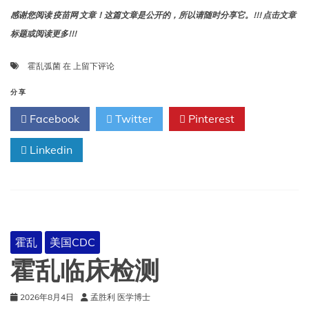
感谢您阅读 疫苗网 文章！这篇文章是公开的，所以请随时分享它。!!! 点击文章
标题或阅读更多!!!
Crystal®
霍乱弧菌
在
上留下评论
VC
快
分享
速
Facebook
Twitter
Pinterest
诊
断
Linkedin
测
试
（RDT）
流
程
霍乱
美国CDC
霍乱临床检测
2026年8月4日
孟胜利 医学博士