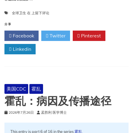
全
全球卫生
在
上留下评论
球
卫
分享
生
Facebook
Twitter
Pinterest
Linkedin
美国CDC
霍乱
霍乱：病因及传播途径
2026年7月26日
孟胜利 医学博士
This entry is part 6 of 16 in the series
霍乱