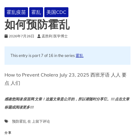
霍乱疫苗
霍乱
美国CDC
如何预防霍乱
2026年7月26日
孟胜利 医学博士
This entry is part 7 of 16 in the series
霍乱
How to Prevent Cholera July 23, 2025 西班牙语 人人 要
点 人们
感谢您阅读 疫苗网 文章！这篇文章是公开的，所以请随时分享它。!!! 点击文章
标题或阅读更多!!!
如
预防霍乱
在
上留下评论
何
预
分享