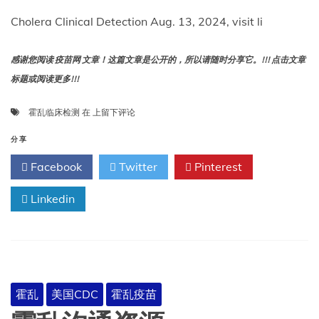
Cholera Clinical Detection Aug. 13, 2024, visit li
感谢您阅读 疫苗网 文章！这篇文章是公开的，所以请随时分享它。!!! 点击文章
标题或阅读更多!!!
霍
霍乱临床检测
在
上留下评论
乱
临
分享
床
Facebook
Twitter
Pinterest
检
测
Linkedin
霍乱
美国CDC
霍乱疫苗