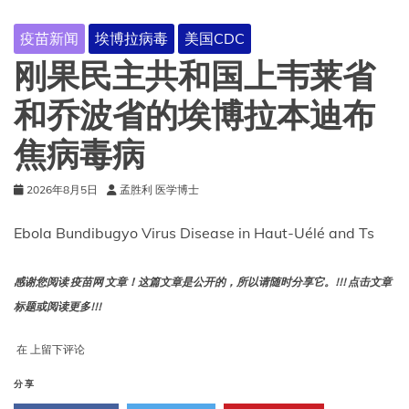
的
埃
疫苗新闻
埃博拉病毒
美国CDC
博
拉
刚果民主共和国上韦莱省
邦
迪
和乔波省的埃博拉本迪布
布
焦
焦病毒病
病
毒
病
2026年8月5日
孟胜利 医学博士
Ebola Bundibugyo Virus Disease in Haut-Uélé and Ts
感谢您阅读 疫苗网 文章！这篇文章是公开的，所以请随时分享它。!!! 点击文章
标题或阅读更多!!!
刚
在
上留下评论
果
民
分享
主