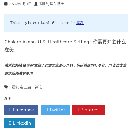
2026年8月4日
孟胜利 医学博士
本
迪
布
焦
This entry is part 14 of 16 in the series
霍乱
病
毒
病
Cholera in non-U.S. Healthcare Settings 你需要知道什么
在美
感谢您阅读 疫苗网 文章！这篇文章是公开的，所以请随时分享它。!!! 点击文章
标题或阅读更多!!!
非
霍乱
在
上留下评论
美
国
分享
医
Facebook
Twitter
Pinterest
疗
机
Linkedin
构
中