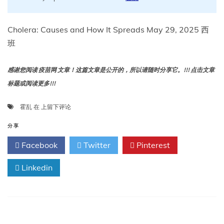
Cholera: Causes and How It Spreads May 29, 2025 西
班
感谢您阅读 疫苗网 文章！这篇文章是公开的，所以请随时分享它。!!! 点击文章
标题或阅读更多!!!
霍
霍乱
在
上留下评论
乱：
病
分享
因
Facebook
Twitter
Pinterest
及
传
Linkedin
播
途
径