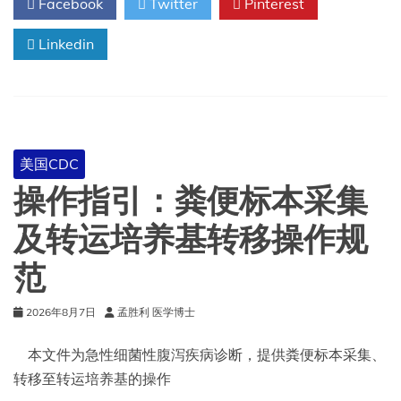
Facebook
Twitter
Pinterest
床
实
Linkedin
验
室
的
公
共
卫
生
美国CDC
职
能
操作指引：粪便标本采集
及转运培养基转移操作规
范
2026年8月7日
孟胜利 医学博士
本文件为急性细菌性腹泻疾病诊断，提供粪便标本采集、
转移至转运培养基的操作