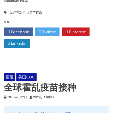
标题或阅读更多!!!
治
治疗霍乱
在
上留下评论
疗
霍
分享
乱
Facebook
Twitter
Pinterest
Linkedin
霍乱
美国CDC
全球霍乱疫苗接种
2026年8月2日
孟胜利 医学博士