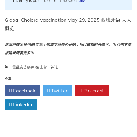
This entry is part 10 of 16 in the series
霍乱
Global Cholera Vaccination May 29, 2025 西班牙语 人人
概览
感谢您阅读 疫苗网 文章！这篇文章是公开的，所以请随时分享它。!!! 点击文章
标题或阅读更多!!!
全
霍乱疫苗接种
在
上留下评论
球
霍
分享
乱
Facebook
Twitter
Pinterest
疫
苗
Linkedin
接
种