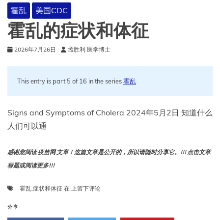
霍乱
美国CDC
霍乱的症状和体征
2026年7月26日
孟胜利 医学博士
This entry is part 5 of 16 in the series
霍乱
Signs and Symptoms of Cholera 2024年5月2日 知道什么
人们可以通
感谢您阅读 疫苗网 文章！这篇文章是公开的，所以请随时分享它。!!! 点击文章
标题或阅读更多!!!
霍
霍乱
,
症状和体征
在
上留下评论
乱
的
分享
症