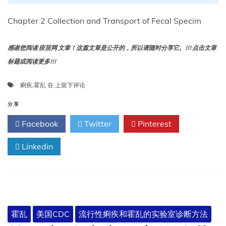
Chapter 2 Collection and Transport of Fecal Specim
感谢您阅读 疫苗网 文章！这篇文章是公开的，所以请随时分享它。!!! 点击文章
标题或阅读更多!!!
第
痢疾
,
霍乱
在
上留下评论
二
章
分享
粪
Facebook
Twitter
Pinterest
便
标
Linkedin
本
的
采
集
与
运
送
霍乱
美国CDC
流行性痢疾和霍乱的实验室诊断方法