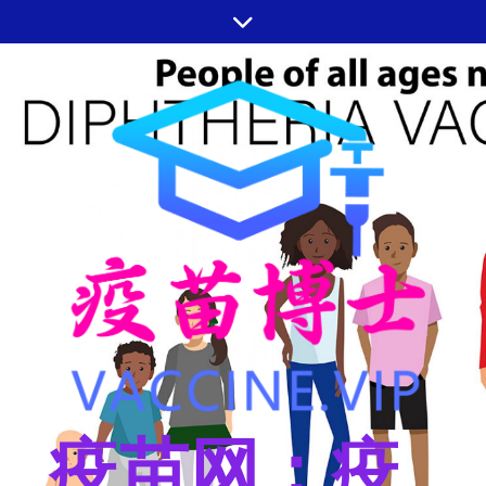
跳
至
内
容
疫苗网：疫