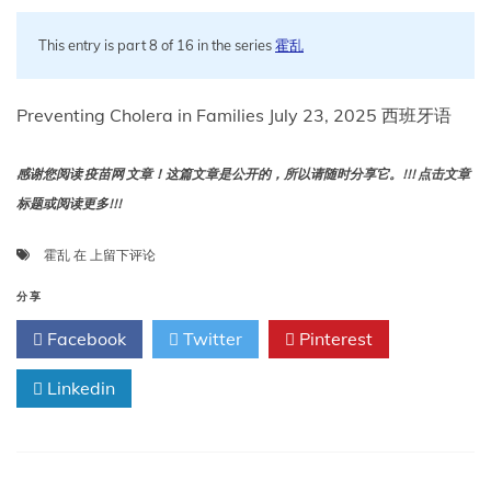
This entry is part 8 of 16 in the series
霍乱
Preventing Cholera in Families July 23, 2025 西班牙语
感谢您阅读 疫苗网 文章！这篇文章是公开的，所以请随时分享它。!!! 点击文章
标题或阅读更多!!!
预
霍乱
在
上留下评论
防
家
分享
庭
Facebook
Twitter
Pinterest
霍
乱
Linkedin