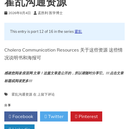
霍乱沟通资源
2026年8月4日
孟胜利 医学博士
This entry is part 12 of 16 in the series
霍乱
Cholera Communication Resources 关于这些资源 这些情
况说明书和海报可
感谢您阅读 疫苗网 文章！这篇文章是公开的，所以请随时分享它。!!! 点击文章
标题或阅读更多!!!
霍
霍乱沟通资源
在
上留下评论
乱
沟
分享
通
Facebook
Twitter
Pinterest
资
源