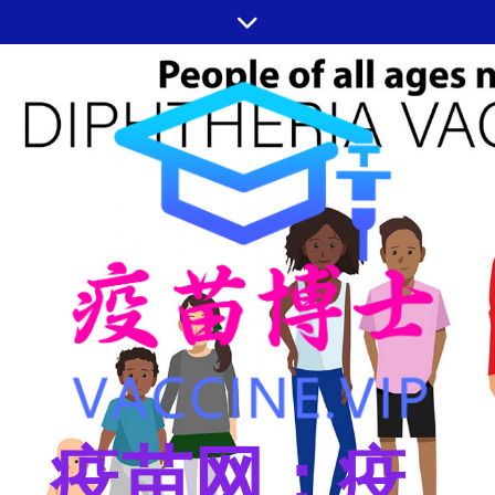
跳
至
内
容
疫苗网：疫