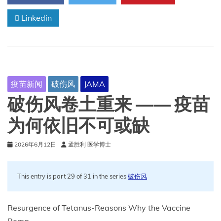
该
更
Linkedin
担
心
破
伤
风
的
疫苗新闻
破伤风
JAMA
原
因
破伤风卷土重来 —— 疫苗
为何依旧不可或缺
2026年6月12日
孟胜利 医学博士
This entry is part 29 of 31 in the series
破伤风
Resurgence of Tetanus-Reasons Why the Vaccine