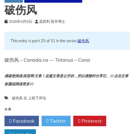
破伤风
2026年4月5日
孟胜利 医学博士
This entry is part 25 of 31 in the series
破伤风
破伤风 – Canada.ca — Tetanus – Cana
感谢您阅读 疫苗网 文章！这篇文章是公开的，所以请随时分享它。!!! 点击文章
标题或阅读更多!!!
破
破伤风
在
上留下评论
伤
风
分享
Facebook
Twitter
Pinterest