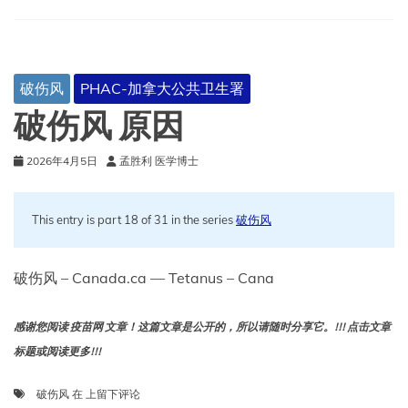
破伤风
PHAC-加拿大公共卫生署
破伤风 原因
2026年4月5日
孟胜利 医学博士
This entry is part 18 of 31 in the series
破伤风
破伤风 – Canada.ca — Tetanus – Cana
感谢您阅读 疫苗网 文章！这篇文章是公开的，所以请随时分享它。!!! 点击文章
标题或阅读更多!!!
破
破伤风
在
上留下评论