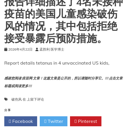
报告详细描述了4名未接种
以
预
疫苗的美国儿童感染破伤
防。
风的情况，其中包括拒绝
接受暴露后预防措施。
2026年4月22日
孟胜利 医学博士
Report details tetanus in 4 unvaccinated US kids,
感谢您阅读 疫苗网 文章！这篇文章是公开的，所以请随时分享它。!!! 点击文章
标题或阅读更多!!!
报
破伤风
在
上留下评论
告
详
分享
细
Facebook
Twitter
Pinterest
描
述