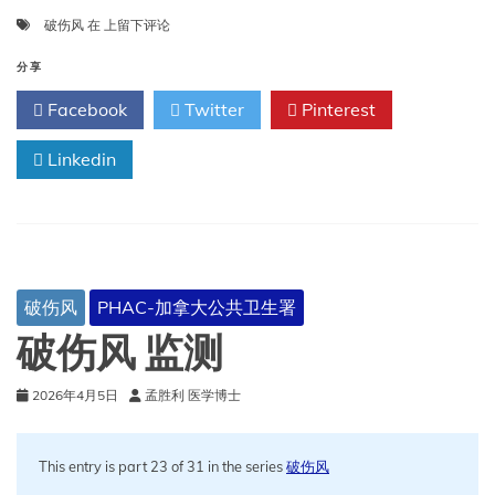
破
破伤风
在
上留下评论
伤
风
分享
医
Facebook
Twitter
Pinterest
疗
专
Linkedin
业
人
员
破伤风
PHAC-加拿大公共卫生署
破伤风 监测
2026年4月5日
孟胜利 医学博士
This entry is part 23 of 31 in the series
破伤风