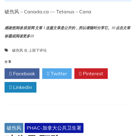
破伤风 – Canada.ca — Tetanus – Cana
感谢您阅读 疫苗网 文章！这篇文章是公开的，所以请随时分享它。!!! 点击文章
标题或阅读更多!!!
破
破伤风
在
上留下评论
伤
风
分享
监
Facebook
Twitter
Pinterest
测
Linkedin
破伤风
PHAC-加拿大公共卫生署