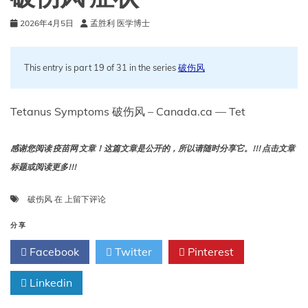
2026年4月5日
孟胜利 医学博士
This entry is part 19 of 31 in the series
破伤风
Tetanus Symptoms 破伤风 – Canada.ca — Tet
感谢您阅读 疫苗网 文章！这篇文章是公开的，所以请随时分享它。!!! 点击文章
标题或阅读更多!!!
破
破伤风
在
上留下评论
伤
风
分享
症
Facebook
Twitter
Pinterest
状
Linkedin