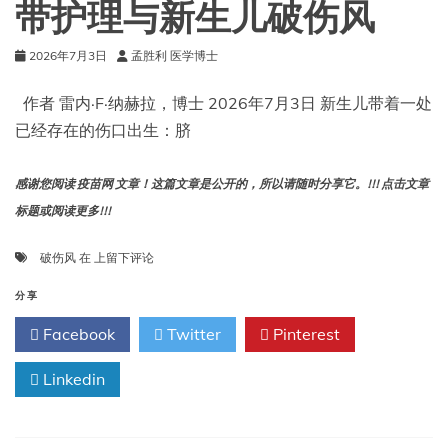
带护理与新生儿破伤风
生
命
2026年7月3日
孟胜利 医学博士
垂
危。
作者 雷内·F·纳赫拉，博士 2026年7月3日 新生儿带着一处
已经存在的伤口出生：脐
感谢您阅读 疫苗网 文章！这篇文章是公开的，所以请随时分享它。!!! 点击文章
标题或阅读更多!!!
生
破伤风
在
上留下评论
命
的
分享
第
Facebook
Twitter
Pinterest
一
周：
Linkedin
非
洲
的
脐