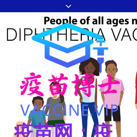
跳
至
内
容
疫苗网：疫