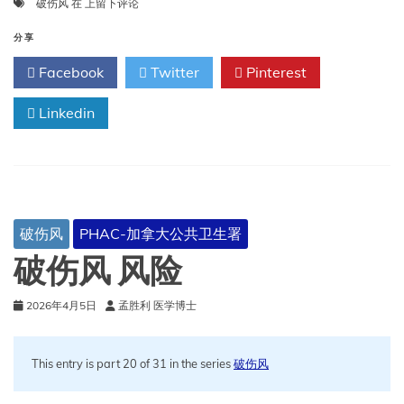
破
破伤风
在
上留下评论
伤
风
分享
治
Facebook
Twitter
Pinterest
疗
Linkedin
破伤风
PHAC-加拿大公共卫生署
破伤风 风险
2026年4月5日
孟胜利 医学博士
This entry is part 20 of 31 in the series
破伤风