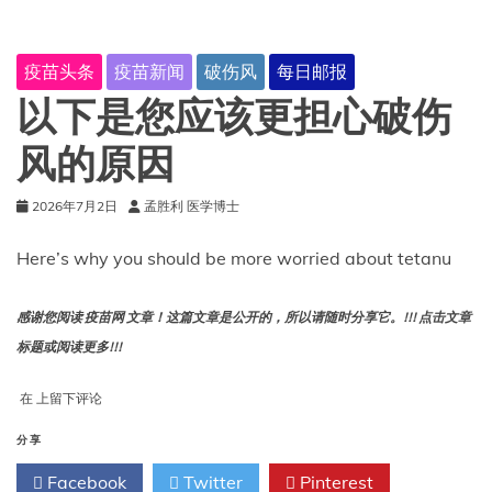
带
护
理
疫苗头条
疫苗新闻
破伤风
每日邮报
与
新
以下是您应该更担心破伤
生
儿
风的原因
破
伤
2026年7月2日
孟胜利 医学博士
风
Here’s why you should be more worried about tetanu
感谢您阅读 疫苗网 文章！这篇文章是公开的，所以请随时分享它。!!! 点击文章
标题或阅读更多!!!
以
在
上留下评论
下
是
分享
您
Facebook
Twitter
Pinterest
应