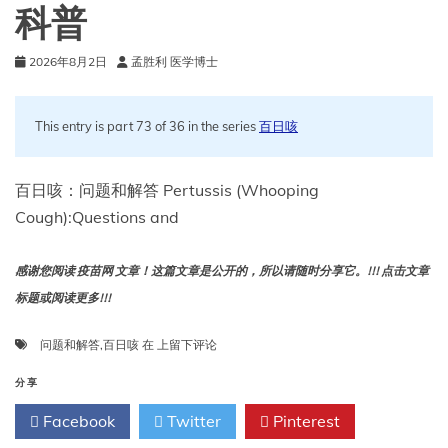
科普
2026年8月2日
孟胜利 医学博士
This entry is part 73 of 36 in the series
百日咳
百日咳：问题和解答 Pertussis (Whooping
Cough):Questions and
感谢您阅读 疫苗网 文章！这篇文章是公开的，所以请随时分享它。!!! 点击文章
标题或阅读更多!!!
百
问题和解答
,
百日咳
在
上留下评论
日
咳
分享
问
Facebook
Twitter
Pinterest
答：
疾