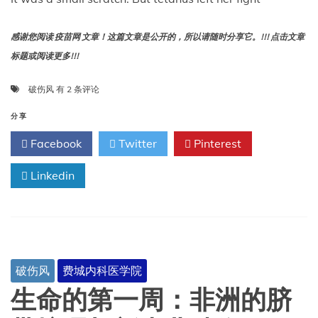
感谢您阅读 疫苗网 文章！这篇文章是公开的，所以请随时分享它。!!! 点击文章
标题或阅读更多!!!
那
破伤风
有 2 条评论
只
是
分享
一
Facebook
Twitter
Pinterest
道
小
Linkedin
小
的
划
痕，
但
破
伤
破伤风
费城内科医学院
风
却
生命的第一周：非洲的脐
让
她