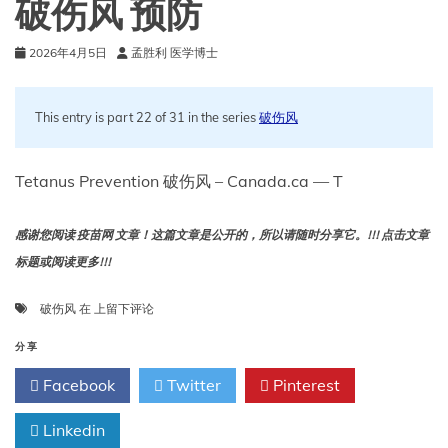
破伤风 预防
2026年4月5日
孟胜利 医学博士
This entry is part 22 of 31 in the series
破伤风
Tetanus Prevention 破伤风 – Canada.ca — T
感谢您阅读 疫苗网 文章！这篇文章是公开的，所以请随时分享它。!!! 点击文章
标题或阅读更多!!!
破
破伤风
在
上留下评论
伤
风
分享
预
Facebook
Twitter
Pinterest
防
Linkedin