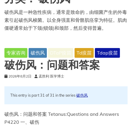
破伤风是一种急性疾病，通常是致命的，由细菌产生的外毒
素引起破伤风梭菌。以全身强直和骨骼肌痉挛为特征。肌肉
僵硬通常始于下颌(锁颌)和颈部，然后变得普遍。
专家咨询
破伤风
DTaP疫苗
Td疫苗
Tdap疫苗
破伤风：问题和答案
2026年8月2日
孟胜利 医学博士
This entry is part 31 of 31 in the series
破伤风
破伤风：问题和答案 Tetanus:Questions and Answers
P4220 一、破伤