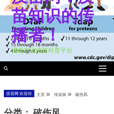
苗知识的传
播者！
国内专业疫苗科普平台
疫苗网 欢迎你
主页
传染病
破伤风
分类：
破伤风