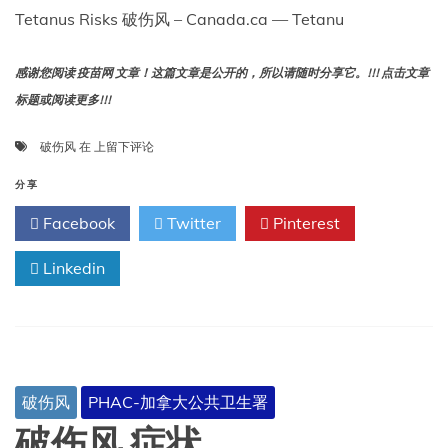
Tetanus Risks 破伤风 – Canada.ca — Tetanu
感谢您阅读 疫苗网 文章！这篇文章是公开的，所以请随时分享它。!!! 点击文章
标题或阅读更多!!!
破
破伤风
在
上留下评论
伤
风
分享
风
Facebook
Twitter
Pinterest
险
Linkedin
破伤风
PHAC-加拿大公共卫生署
破伤风 症状