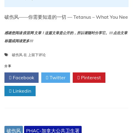
破伤风——你需要知道的一切 — Tetanus – What You Nee
感谢您阅读 疫苗网 文章！这篇文章是公开的，所以请随时分享它。!!! 点击文章
标题或阅读更多!!!
破
破伤风
在
上留下评论
伤
风
分享
——
Facebook
Twitter
Pinterest
你
需
Linkedin
要
知
道
的
一
切
破伤风
PHAC-加拿大公共卫生署