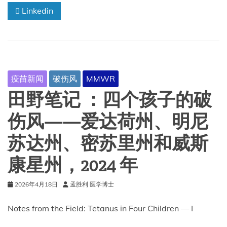
Linkedin
了
4
名
未
接
种
疫
疫苗新闻
破伤风
MMWR
苗
的
田野笔记 ：四个孩子的破
美
国
伤风——爱达荷州、明尼
儿
童
苏达州、密苏里州和威斯
感
染
康星州，2024 年
破
伤
风
2026年4月18日
孟胜利 医学博士
的
情
Notes from the Field: Tetanus in Four Children — I
况，
其