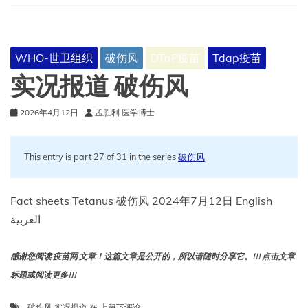
–
2023
年
WHO-世卫组织
破伤风
DTaP疫苗
Tdap疫苗
实况报道 破伤风
2026年4月12日
孟胜利 医学博士
This entry is part 27 of 31 in the series
破伤风
Fact sheets Tetanus 破伤风 2024年7月12日 English
العربية
感谢您阅读 疫苗网 文章！这篇文章是公开的，所以请随时分享它。!!! 点击文章
标题或阅读更多!!!
实
破伤风
,
实况报道
在
上留下评论