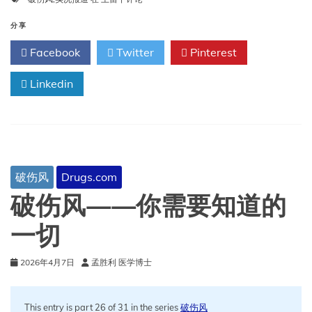
况
报
分享
道
Facebook
Twitter
Pinterest
破
伤
Linkedin
风
破伤风
Drugs.com
破伤风——你需要知道的
一切
2026年4月7日
孟胜利 医学博士
This entry is part 26 of 31 in the series
破伤风