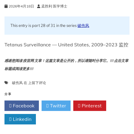
尼
2026年4月18日
孟胜利 医学博士
苏
达
州、
密
This entry is part 28 of 31 in the series
破伤风
苏
里
州
Tetanus Surveillance — United States, 2009–2023 监控
和
威
斯
感谢您阅读 疫苗网 文章！这篇文章是公开的，所以请随时分享它。!!! 点击文章
康
标题或阅读更多!!!
星
州，
破
破伤风
在
上留下评论
2024
伤
年
风
分享
监
Facebook
Twitter
Pinterest
测
——
Linkedin
美
国，
2009