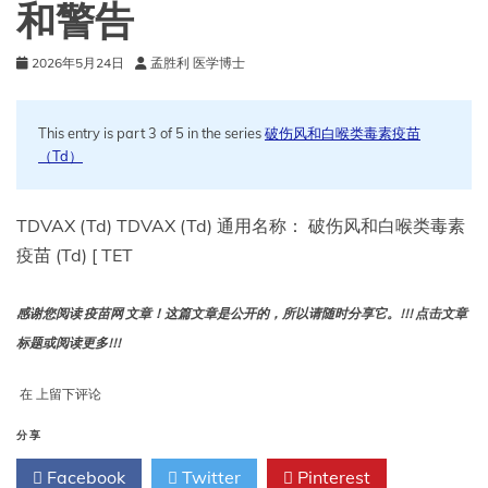
和警告
缺
2026年5月24日
孟胜利 医学博士
This entry is part 3 of 5 in the series
破伤风和白喉类毒素疫苗
（Td）
TDVAX (Td) TDVAX (Td) 通用名称： 破伤风和白喉类毒素
疫苗 (Td) [ TET
感谢您阅读 疫苗网 文章！这篇文章是公开的，所以请随时分享它。!!! 点击文章
标题或阅读更多!!!
TDVAX
在
上留下评论
Td
的
分享
用
Facebook
Twitter
Pinterest
途、