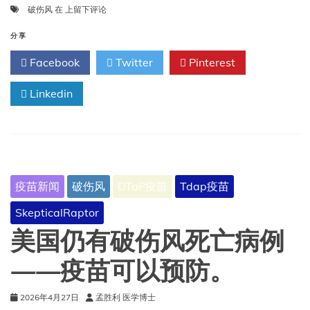
什
破伤风
在
上留下评论
么
是
分享
破
Facebook
Twitter
Pinterest
伤
风？
Linkedin
疫苗新闻
破伤风
DTaP疫苗
Tdap疫苗
SkepticalRaptor
美国仍有破伤风死亡病例
——疫苗可以预防。
2026年4月27日
孟胜利 医学博士