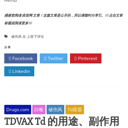
Rema
感谢您阅读 疫苗网 文章！这篇文章是公开的，所以请随时分享它。!!! 点击文章
标题或阅读更多!!!
破
破伤风
在
上留下评论
伤
风
分享
卷
Facebook
Twitter
Pinterest
土
重
Linkedin
来
——
疫
苗
为
何
依
Drugs.com
白喉
破伤风
Td疫苗
旧
不
TDVAX Td 的用途、副作用
可
或