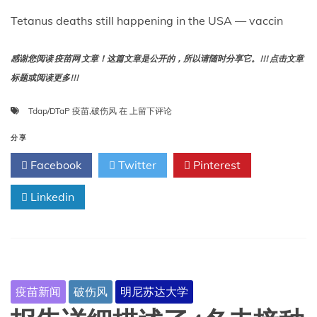
Tetanus deaths still happening in the USA — vaccin
感谢您阅读 疫苗网 文章！这篇文章是公开的，所以请随时分享它。!!! 点击文章
标题或阅读更多!!!
美
Tdap/DTaP 疫苗
,
破伤风
在
上留下评论
国
仍
分享
有
Facebook
Twitter
Pinterest
破
伤
Linkedin
风
死
亡
病
例
——
疫
疫苗新闻
破伤风
明尼苏达大学
苗
可