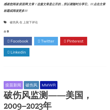
中
感谢您阅读 疫苗网 文章！这篇文章是公开的，所以请随时分享它。!!! 点击文章
包
标题或阅读更多!!!
括
拒
田
破伤风
在
绝
上留下评论
野
接
笔
分享
受
记 ：
暴
Facebook
Twitter
Pinterest
四
露
个
后
Linkedin
孩
预
子
防
的
措
破
施。
伤
风
——
疫苗新闻
破伤风
MMWR
爱
达
破伤风监测——美国，
荷
州、
2009–2023年
明