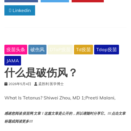
副
作
Linkedin
用
和
警
告
疫苗头条
破伤风
DTaP疫苗
Td疫苗
Tdap疫苗
JAMA
什么是破伤风？
2026年5月4日
孟胜利 医学博士
What Is Tetanus? Shiwei Zhou, MD 1;Preeti Malani,
感谢您阅读 疫苗网 文章！这篇文章是公开的，所以请随时分享它。!!! 点击文章
标题或阅读更多!!!