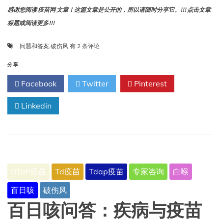
感谢您阅读 疫苗网 文章！这篇文章是公开的，所以请随时分享它。!!! 点击文章
标题或阅读更多!!!
破
问题和答案
,
破伤风
有 2 条评论
伤
风：
分享
问
Facebook
Twitter
Pinterest
题
和
Linkedin
答
案
DTaP疫苗
Td疫苗
Tdap疫苗
专家咨询
白喉
百日咳
破伤风
百日咳问答：疾病与疫苗