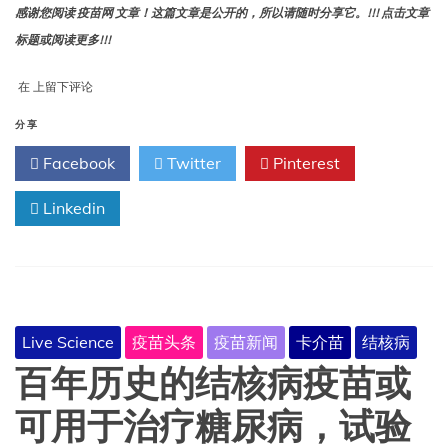
专
感谢您阅读 疫苗网 文章！这篇文章是公开的，所以请随时分享它。!!! 点击文章
家
标题或阅读更多!!!
们
刚
“这
在
上留下评论
刚
可
发
能
分享
现
是
了
Facebook
Twitter
Pinterest
无
其
法
中
挽
Linkedin
的
回
原
的
因
局
面”：
专
家
Live Science
疫苗头条
疫苗新闻
卡介苗
结核病
谈
当
百年历史的结核病疫苗或
前
麻
可用于治疗糖尿病，试验
疹
疫