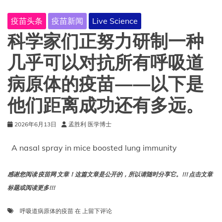
可
用
疫苗头条
疫苗新闻
Live Science
于
治
科学家们正努力研制一种
疗
糖
几乎可以对抗所有呼吸道
尿
病，
病原体的疫苗——以下是
试
验
他们距离成功还有多远。
结
果
显
2026年6月13日
孟胜利 医学博士
示。
如
A nasal spray in mice boosted lung immunity
何
实
现？
感谢您阅读 疫苗网 文章！这篇文章是公开的，所以请随时分享它。!!! 点击文章
标题或阅读更多!!!
科
呼吸道病原体的疫苗
在
上留下评论
学