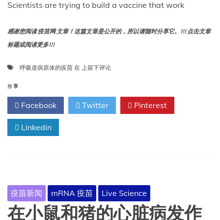
Scientists are trying to build a vaccine that work
班
计
划
感谢您阅读 疫苗网 文章！这篇文章是公开的，所以请随时分享它。!!! 点击文章
于
标题或阅读更多!!!
周
日
科
呼吸道病原体的疫苗
和
在
上留下评论
学
周
家
分享
一
们
起
Facebook
Twitter
Pinterest
正
飞。
努
Linkedin
力
研
制
一
种
几
乎
疫苗新闻
mRNA 疫苗
Live Science
可
以
在小鼠和猪的心脏病发作
对