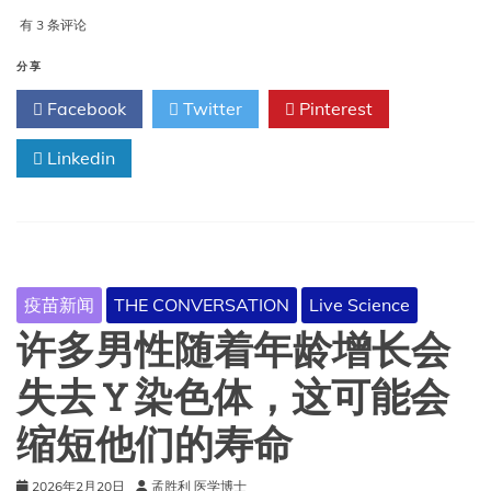
究
孕
有 3 条评论
其
期
原
接
分享
因
种
Facebook
Twitter
Pinterest
新
冠
疫
Linkedin
苗
可
能
降
低
先
疫苗新闻
THE CONVERSATION
Live Science
兆
子
许多男性随着年龄增长会
痫
的
失去 Y 染色体，这可能会
风
险
缩短他们的寿命
2026年2月20日
孟胜利 医学博士