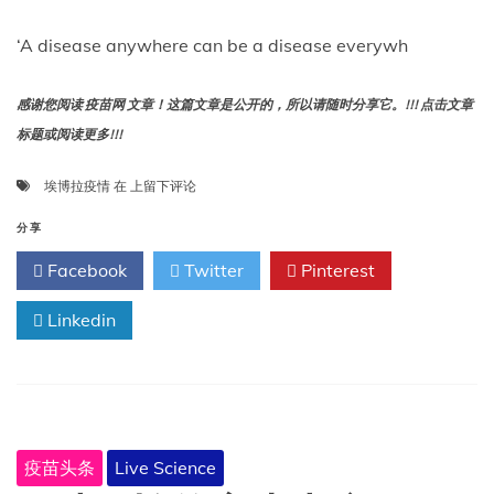
体
的
‘A disease anywhere can be a disease everywh
疫
苗
——
感谢您阅读 疫苗网 文章！这篇文章是公开的，所以请随时分享它。!!! 点击文章
以
标题或阅读更多!!!
下
是
“任
埃博拉疫情
在
上留下评论
他
何
们
地
分享
距
方
离
Facebook
Twitter
Pinterest
的
成
疾
功
Linkedin
病
还
明
有
天
多
早
远。
上
都
可
疫苗头条
Live Science
能
蔓