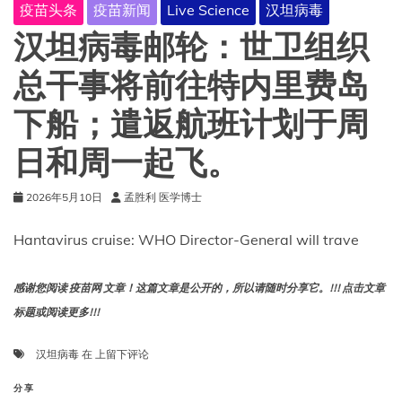
疫苗头条
疫苗新闻
Live Science
汉坦病毒
啮
齿
汉坦病毒邮轮：世卫组织
动
物
总干事将前往特内里费岛
活
动
下船；遣返航班计划于周
范
围
日和周一起飞。
扩
大，
汉
2026年5月10日
孟胜利 医学博士
坦
病
Hantavirus cruise: WHO Director-General will trave
毒
爆
发
感谢您阅读 疫苗网 文章！这篇文章是公开的，所以请随时分享它。!!! 点击文章
的
标题或阅读更多!!!
可
能
汉
汉坦病毒
在
性
上留下评论
坦
可
病
分享
能