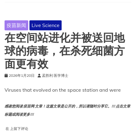
国
人
更
容
疫苗新闻
Live Science
易
患
在空间站进化并被送回地
上
慢
球的病毒，在杀死细菌方
性
疾
面更有效
病
2026年1月20日
孟胜利 医学博士
Viruses that evolved on the space station and were
感谢您阅读 疫苗网 文章！这篇文章是公开的，所以请随时分享它。!!! 点击文章
标题或阅读更多!!!
在
在
上留下评论
空