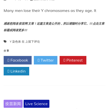
Many men lose their Y chromosomes as they age. It
感谢您阅读 疫苗网 文章！这篇文章是公开的，所以请随时分享它。!!! 点击文章
标题或阅读更多!!!
许
Y 染色体
在
上留下评论
多
男
分享
性
Facebook
Twitter
Pinterest
随
着
Linkedin
年
龄
增
长
会
失
去
疫苗新闻
Live Science
Y