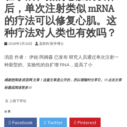
抗
后，单次注射类似 mRNA
所
有
的疗法可以修复心肌。这
呼
吸
种疗法对人类也有效吗？
道
病
原
2026年3月20日
孟胜利 医学博士
体
的
消息 作者： 伊娃·阿姆森 已发布 研究人员通过单次注射一
疫
种新型的、实验性的自扩增 RNA，提高了小
苗
——
以
感谢您阅读 疫苗网 文章！这篇文章是公开的，所以请随时分享它。!!! 点击文章
下
是
标题或阅读更多!!!
他
们
在
在
上留下评论
距
小
离
鼠
分享
成
和
功
Facebook
Twitter
Pinterest
猪