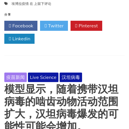
专
埃博拉疫情
在
上留下评论
子。
家
科
警
分享
学
告：
家
Facebook
Twitter
Pinterest
中
们
非
对
Linkedin
埃
此
博
感
拉
到
疫
兴
情
奋
的
的
控
原
疫苗新闻
Live Science
汉坦病毒
制
因
将
模型显示，随着携带汉坦
如
是
下。
一
病毒的啮齿动物活动范围
项
噩
扩大，汉坦病毒爆发的可
梦。
能性可能会增加。