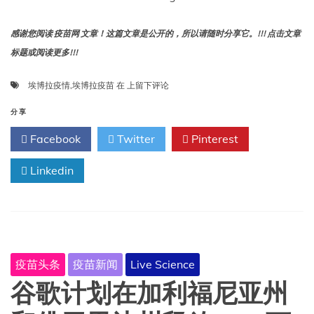
吗？
感谢您阅读 疫苗网 文章！这篇文章是公开的，所以请随时分享它。!!! 点击文章
标题或阅读更多!!!
目
埃博拉疫情
,
埃博拉疫苗
在
上留下评论
前
埃
分享
博
Facebook
Twitter
Pinterest
拉
疫
Linkedin
情
爆
发，
3
种
新
的
疫苗头条
疫苗新闻
Live Science
埃
博
谷歌计划在加利福尼亚州
拉
疫