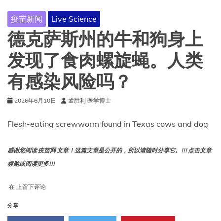
发
的
疫苗新闻
Live Science
威
德克萨斯州的牛和狗身上
胁
发现了食肉螺旋蝇。人类
有感染风险吗？
2026年6月10日
孟胜利 医学博士
Flesh-eating screwworm found in Texas cows and dog
感谢您阅读 疫苗网 文章！这篇文章是公开的，所以请随时分享它。!!! 点击文章
标题或阅读更多!!!
德
在
上留下评论
克
萨
分享
斯