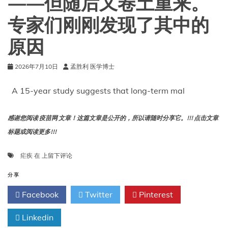
——但随后又卷土重来。
害
心
专家们刚刚发现了其中的
脏
瓣
原因
膜。
2026年7月10日
孟胜利 医学博士
A 15-year study suggests that long-term mal
感谢您阅读 疫苗网 文章！这篇文章是公开的，所以请随时分享它。!!! 点击文章
标题或阅读更多!!!
亚
疟疾
在
上留下评论
马
逊
分享
河
Facebook
Twitter
Pinterest
畔
一
Linkedin
座
巨