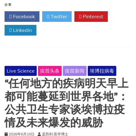
家
分享
们
Facebook
Twitter
Pinterest
正
努
Linkedin
力
研
制
一
种
几
乎
Live Science
疫苗头条
疫苗新闻
埃博拉病毒
可
以
“任何地方的疾病明天早上
对
抗
都可能蔓延到世界各地”：
所
有
公共卫生专家谈埃博拉疫
呼
吸
情及未来爆发的威胁
道
病
原
2026年6月10日
孟胜利 医学博士