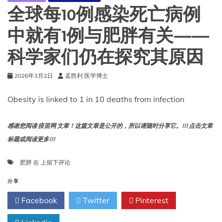
人
全球每10例感染死亡病例
担
忧
中就有1例与肥胖有关——
的
预
科学家们仍在探究其原因
兆，
预
示
2026年3月2日
孟胜利 医学博士
着
未
Obesity is linked to 1 in 10 deaths from infection
来
将
面
感谢您阅读 疫苗网 文章！这篇文章是公开的，所以请随时分享它。!!! 点击文章
临
标题或阅读更多!!!
的
严
全
肥胖
在
上留下评论
峻
球
形
每
分享
势
10
Facebook
Twitter
Pinterest
例
感
染