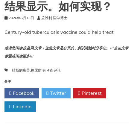
结果显示。如何实现？
情
及
未
2026年6月13日
孟胜利 医学博士
来
走
Century-old tuberculosis vaccine could help treat
向
感谢您阅读 疫苗网 文章！这篇文章是公开的，所以请随时分享它。!!! 点击文章
标题或阅读更多!!!
百
结核病疫苗
,
糖尿病
有 4 条评论
年
历
分享
史
Facebook
Twitter
Pinterest
的
结
Linkedin
核
病
疫
苗
或