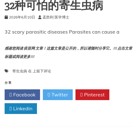
32种可怕的寄生虫病
延
到
2026年6月10日
孟胜利 医学博士
世
界
各
32 scary parasitic diseases Parasites can cause a
地”：
公
感谢您阅读 疫苗网 文章！这篇文章是公开的，所以请随时分享它。!!! 点击文章
共
卫
标题或阅读更多!!!
生
专
32
寄生虫病
在
上留下评论
家
种
谈
可
分享
埃
怕
博
Facebook
Twitter
Pinterest
的
拉
寄
疫
Linkedin
生
情
虫
及
病
未
来
爆