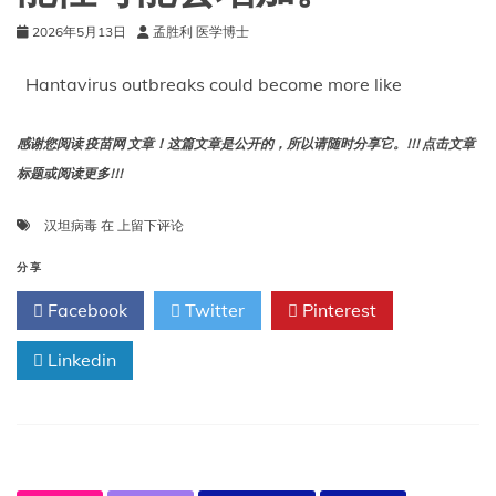
2026年5月13日
孟胜利 医学博士
Hantavirus outbreaks could become more like
感谢您阅读 疫苗网 文章！这篇文章是公开的，所以请随时分享它。!!! 点击文章
标题或阅读更多!!!
模
汉坦病毒
在
上留下评论
型
显
分享
示，
Facebook
Twitter
Pinterest
随
着
Linkedin
携
带
汉
坦
病
毒
的