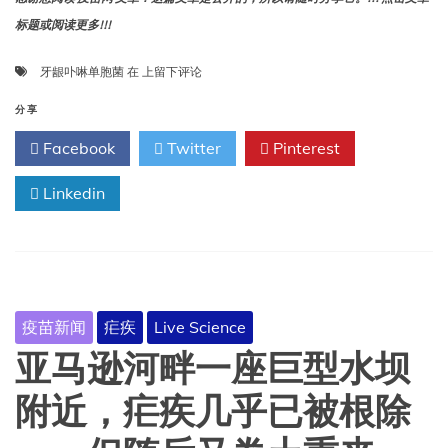
标题或阅读更多!!!
早
牙龈卟啉单胞菌
在
上留下评论
期
研
分享
究
Facebook
Twitter
Pinterest
表
明，
Linkedin
导
致
牙
龈
疾
病
的
疫苗新闻
疟疾
Live Science
细
菌
亚马逊河畔一座巨型水坝
也
可
附近，疟疾几乎已被根除
能
损