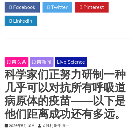
毒
会
Facebook
Twitter
Pinterest
邮
增
轮：
加。
Linkedin
世
卫
组
织
总
干
事
疫苗头条
疫苗新闻
Live Science
将
前
科学家们正努力研制一种
往
特
几乎可以对抗所有呼吸道
内
里
病原体的疫苗——以下是
费
岛
他们距离成功还有多远。
下
船；
遣
2026年5月10日
孟胜利 医学博士
返
航