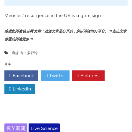
这
种
Measles’ resurgence in the US is a grim sign
疗
法
对
感谢您阅读 疫苗网 文章！这篇文章是公开的，所以请随时分享它。!!! 点击文章
人
标题或阅读更多!!!
类
也
有
麻
麻疹
有 3 条评论
效
疹
吗？
在
分享
美
Facebook
Twitter
Pinterest
国
的
Linkedin
卷
土
重
来
是
一
个
疫苗新闻
Live Science
令