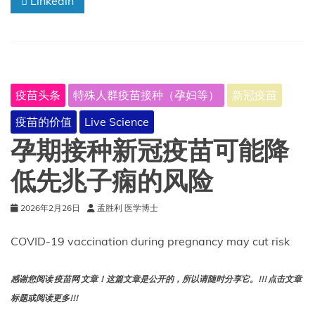
Linkedin
死
亡
病
例
中
就
疫苗头条
特殊人群疫苗接种（孕妇等）
新冠疫苗
有
1
疫苗的价值
Live Science
例
与
孕期接种新冠疫苗可能降
肥
胖
低先兆子痫的风险
有
关
2026年2月26日
孟胜利 医学博士
——
科
学
COVID-19 vaccination during pregnancy may cut risk
家
们
感谢您阅读 疫苗网 文章！这篇文章是公开的，所以请随时分享它。!!! 点击文章
仍
在
标题或阅读更多!!!
探