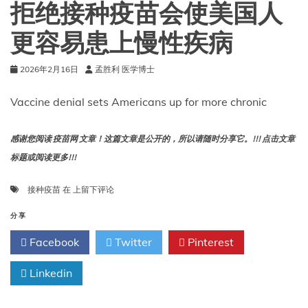
染
拒绝接种疫苗会使美国人
色
体，
更容易患上慢性疾病
这
可
2026年2月16日
孟胜利 医学博士
能
会
缩
Vaccine denial sets Americans up for more chronic
短
他
们
感谢您阅读 疫苗网 文章！这篇文章是公开的，所以请随时分享它。!!! 点击文章
的
标题或阅读更多!!!
寿
命
拒
接种疫苗
在
上留下评论
绝
接
分享
种
Facebook
Twitter
Pinterest
疫
苗
Linkedin
会
使
美