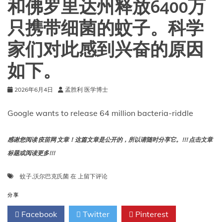
和佛罗里达州释放6400万
苗
正
只携带细菌的蚊子。科学
在
加
家们对此感到兴奋的原因
紧
研
如下。
发
——
它
2026年6月4日
孟胜利 医学博士
们
何
Google wants to release 64 million bacteria-riddle
时
能
够
感谢您阅读 疫苗网 文章！这篇文章是公开的，所以请随时分享它。!!! 点击文章
准
标题或阅读更多!!!
备
就
绪？
谷
蚊子
,
沃尔巴克氏菌
在
上留下评论
歌
计
分享
划
Facebook
Twitter
Pinterest
在