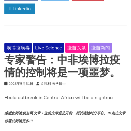
加
Linkedin
利
福
尼
亚
州
和
佛
埃博拉病毒
Live Science
疫苗头条
疫苗新闻
罗
里
专家警告：中非埃博拉疫
达
州
情的控制将是一项噩梦。
释
放
2026年5月31日
孟胜利 医学博士
6400
万
只
Ebola outbreak in Central Africa will be a nightma
携
带
细
感谢您阅读 疫苗网 文章！这篇文章是公开的，所以请随时分享它。!!! 点击文章
菌
标题或阅读更多!!!
的
蚊