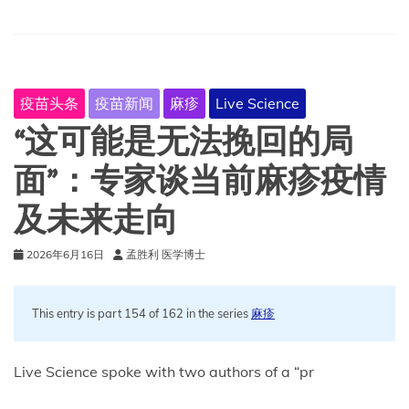
型
水
坝
附
近，
疫苗头条
疫苗新闻
麻疹
Live Science
疟
疾
“这可能是无法挽回的局
几
乎
面”：专家谈当前麻疹疫情
已
被
及未来走向
根
除
——
2026年6月16日
孟胜利 医学博士
但
随
后
This entry is part 154 of 162 in the series
麻疹
又
卷
土
Live Science spoke with two authors of a “pr
重
来。