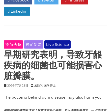
Facebook
Twitter
Pinterest
两
人
Linkedin
死
于
环
孢
子
虫
感
疫苗头条
疫苗新闻
Live Science
染
早期研究表明，导致牙龈
疾病的细菌也可能损害心
脏瓣膜。
2026年7月21日
孟胜利 医学博士
The bacteria behind gum disease may also harm your
感谢您阅读 疫苗网 文章！这篇文章是公开的，所以请随时分享它。!!! 点击文章