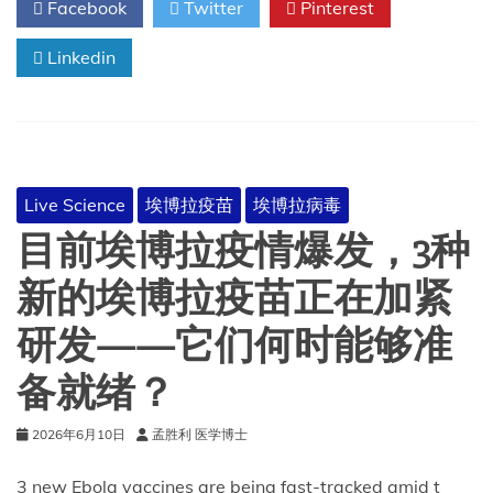
Facebook
Twitter
Pinterest
州
的
牛
Linkedin
和
狗
身
上
发
现
Live Science
埃博拉疫苗
埃博拉病毒
了
食
目前埃博拉疫情爆发，3种
肉
螺
新的埃博拉疫苗正在加紧
旋
蝇。
研发——它们何时能够准
人
类
备就绪？
有
感
染
2026年6月10日
孟胜利 医学博士
风
险
3 new Ebola vaccines are being fast-tracked amid t