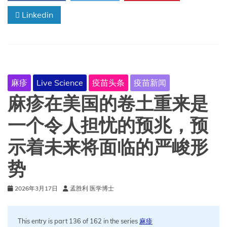
还
的
有
心
Linkedin
多
脏
远。
病
发
作
后，
单
麻疹
Live Science
疫苗头条
疫苗新闻
次
注
麻疹在美国的卷土重来是
射
类
一个令人担忧的预兆，预
似
mRNA
示着未来将面临的严峻形
的
疗
势
法
可
以
2026年3月17日
孟胜利 医学博士
修
复
心
This entry is part 136 of 162 in the series
麻疹
肌。