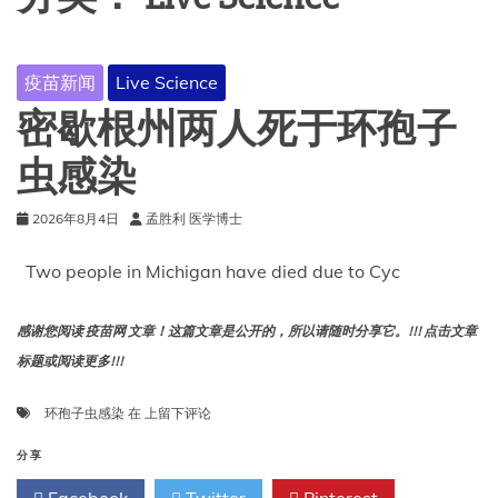
疫苗新闻
Live Science
密歇根州两人死于环孢子
虫感染
2026年8月4日
孟胜利 医学博士
Two people in Michigan have died due to Cyc
感谢您阅读 疫苗网 文章！这篇文章是公开的，所以请随时分享它。!!! 点击文章
标题或阅读更多!!!
密
环孢子虫感染
在
上留下评论
歇
根
分享
州