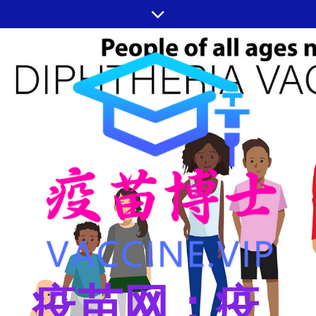
跳
至
内
容
疫苗网：疫