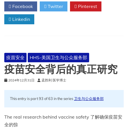
区
Facebook
Twitter
Pinterest
域
内
Linkedin
药
典
附
录
的
评
价
疫苗安全
HHS-美国卫生与公众服务部
及
建
疫苗安全背后的真正研究
议
—
2024年12月31日
孟胜利 医学博士
粉
末
的
This entry is part 93 of 63 in the series
散
卫生与公众服务部
装
密
度
The real research behind vaccine safety 了解确保疫苗安
和
全的惊
振