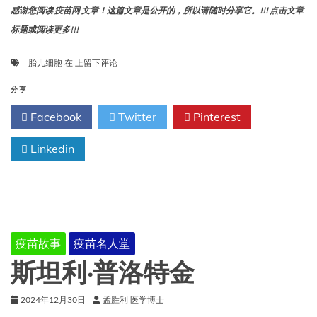
感谢您阅读 疫苗网 文章！这篇文章是公开的，所以请随时分享它。!!! 点击文章
标题或阅读更多!!!
新
胎儿细胞
在
上留下评论
闻
与
分享
观
Facebook
Twitter
Pinterest
点:
为
Linkedin
什
么
胎
儿
细
胞
被
疫苗故事
疫苗名人堂
用
来
斯坦利·普洛特金
制
造
2024年12月30日
孟胜利 医学博士
某
些