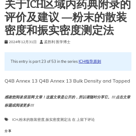
关于ICH区域内药典附录的
童
和
评价及建议 —粉末的散装
青
少
密度和振实密度测定法
年
看
病
2024年12月31日
孟胜利 医学博士
This entry is part 23 of 53 in the series
ICH指导原则
Q4B Annex 13 Q4B Annex 13 Bulk Density and Tapped
感谢您阅读 疫苗网 文章！这篇文章是公开的，所以请随时分享它。!!! 点击文章
标题或阅读更多!!!
关
ICH
,
粉末的散装密度
,
振实密度测定法
在
上留下评论
于
ICH
分享