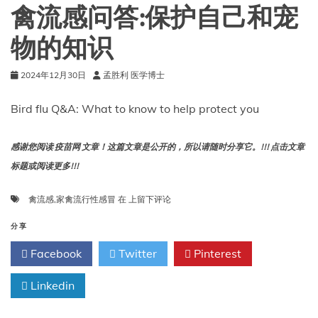
加
禽流感问答:保护自己和宠
拿
大
物的知识
免
疫
2024年12月30日
孟胜利 医学博士
指
南
Bird flu Q&A: What to know to help protect you
感谢您阅读 疫苗网 文章！这篇文章是公开的，所以请随时分享它。!!! 点击文章
标题或阅读更多!!!
禽
禽流感
,
家禽流行性感冒
在
上留下评论
流
感
分享
问
Facebook
Twitter
Pinterest
答:
保
Linkedin
护
自
己