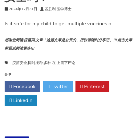
2024年12月31日
孟胜利 医学博士
Is it safe for my child to get multiple vaccines a
感谢您阅读 疫苗网 文章！这篇文章是公开的，所以请随时分享它。!!! 点击文章
标题或阅读更多!!!
我
疫苗安全
,
同时接种
,
多种
在
上留下评论
的
孩
分享
子
Facebook
Twitter
Pinterest
在
身
Linkedin
体
还
在
发
育
的
时