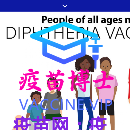
跳
至
内
容
疫苗网：疫