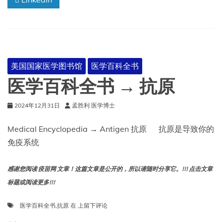
的
临
床
开
发
过
美国国家医学图书馆
医学百科全书
程:
概
医学百科全书 → 抗原
述
2024年12月31日
孟胜利 医学博士
Medical Encyclopedia → Antigen 抗原 抗原是导致你的
免疫系统
感谢您阅读 疫苗网 文章！这篇文章是公开的，所以请随时分享它。!!! 点击文章
标题或阅读更多!!!
医
医学百科全书
,
抗原
在
上留下评论
学