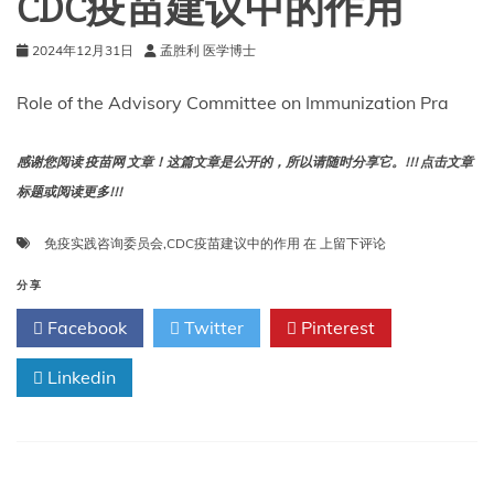
CDC疫苗建议中的作用
2024年12月31日
孟胜利 医学博士
Role of the Advisory Committee on Immunization Pra
感谢您阅读 疫苗网 文章！这篇文章是公开的，所以请随时分享它。!!! 点击文章
标题或阅读更多!!!
免
免疫实践咨询委员会
,
CDC疫苗建议中的作用
在
上留下评论
疫
实
分享
践
Facebook
Twitter
Pinterest
咨
询
Linkedin
委
员
会
在
CDC
疫