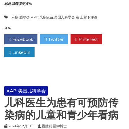
标题或阅读更多!!!
麻
麻疹
,
腮腺炎
,
MMR
,
风疹疫苗
,
美国儿科学会
在
上留下评论
疹、
腮
分享
腺
Facebook
Twitter
Pinterest
炎、
风
Linkedin
疹
疫
苗-
美
国
儿
科
AAP-美国儿科学会
学
会
儿科医生为患有可预防传
染病的儿童和青少年看病
2024年12月31日
孟胜利 医学博士