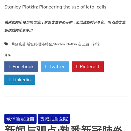
疫
Stanley Plotkin: Pioneering the use of fetal cells
苗？
感谢您阅读 疫苗网 文章！这篇文章是公开的，所以请随时分享它。!!! 点击文章
标题或阅读更多!!!
斯
风疹疫苗
,
斯坦利·普洛特金
,
Stanley Plotkin
在
上留下评论
坦
利
分享
·
Facebook
Twitter
Pinterest
普
洛
Linkedin
特
金
载体新冠疫苗
费城儿童医院