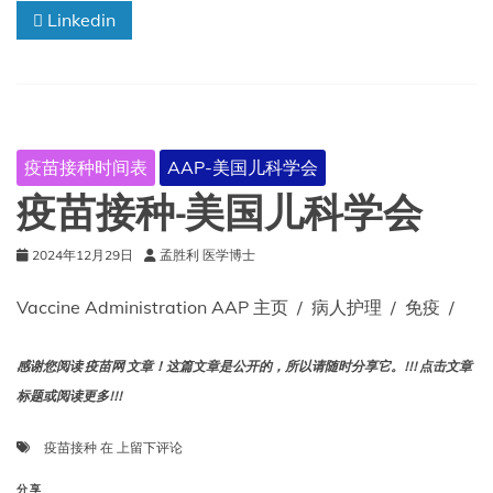
Linkedin
庭
医
师
学
会
疫苗接种时间表
AAP-美国儿科学会
疫苗接种-美国儿科学会
2024年12月29日
孟胜利 医学博士
Vaccine Administration AAP 主页 / 病人护理 / 免疫 /
感谢您阅读 疫苗网 文章！这篇文章是公开的，所以请随时分享它。!!! 点击文章
标题或阅读更多!!!
疫
疫苗接种
在
上留下评论
苗
接
分享