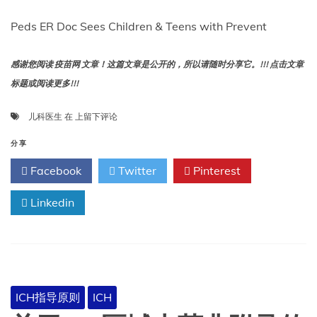
Peds ER Doc Sees Children & Teens with Prevent
感谢您阅读 疫苗网 文章！这篇文章是公开的，所以请随时分享它。!!! 点击文章
标题或阅读更多!!!
儿
儿科医生
在
上留下评论
科
医
分享
生
Facebook
Twitter
Pinterest
为
患
Linkedin
有
可
预
防
传
染
病
ICH指导原则
ICH
的
儿