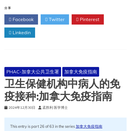
卫
组
分享
织
Facebook
Twitter
Pinterest
东
南
Linkedin
亚
区
域
免
疫
技
术
PHAC-加拿大公共卫生署
加拿大免疫指南
咨
询
卫生保健机构中病人的免
小
组
疫接种:加拿大免疫指南
第
十
2024年12月30日
孟胜利 医学博士
五
次
会
议
This entry is part 26 of 63 in the series
加拿大免疫指南