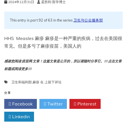
2024年12月31日
孟胜利 医学博士
This entry is part 92 of 63 in the series
卫生与公众服务部
HHS Measles 麻疹 麻疹是一种严重的疾病，过去在美国很
常见。但是多亏了麻疹疫苗，美国人的
感谢您阅读 疫苗网 文章！这篇文章是公开的，所以请随时分享它。!!! 点击文章
标题或阅读更多!!!
麻
卫生和福利部
,
麻疹
在
上留下评论
疹-
卫
分享
生
Facebook
Twitter
Pinterest
和
福
Linkedin
利
部