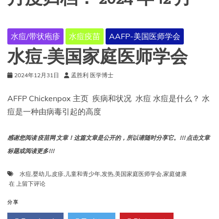
水痘/带状疱疹
水痘疫苗
AAFP-美国医师学会
水痘-美国家庭医师学会
2024年12月31日
孟胜利 医学博士
AFFP Chickenpox 主页 疾病和状况 水痘 水痘是什么？ 水
痘是一种由病毒引起的高度
感谢您阅读 疫苗网 文章！这篇文章是公开的，所以请随时分享它。!!! 点击文章
标题或阅读更多!!!
水痘
,
婴幼儿
,
皮疹
,
儿童和青少年
,
发热
,
美国家庭医师学会
,
家庭健康
水
在
上留下评论
痘-
美
分享
国