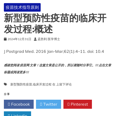
苗
疫苗技术指导原则
建
议
新型预防性疫苗的临床开
中
的
发过程:概述
作
用
2024年12月31日
孟胜利 医学博士
J Postgrad Med. 2016 Jan-Mar;62(1):4–11. doi: 10.4
感谢您阅读 疫苗网 文章！这篇文章是公开的，所以请随时分享它。!!! 点击文章
标题或阅读更多!!!
新
新型预防性疫苗
,
临床开发过程
在
上留下评论
型
预
分享
防
Facebook
Twitter
Pinterest
性
疫
Linkedin
苗