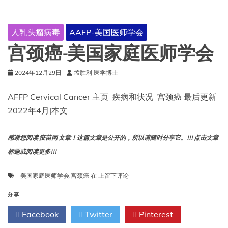
炎
腺
病
人乳头瘤病毒
AAFP-美国医师学会
毒
复
宫颈癌-美国家庭医师学会
制
缺
2024年12月29日
孟胜利 医学博士
陷
型
疫
AFFP Cervical Cancer 主页 疾病和状况 宫颈癌 最后更新
苗
2022年4月|本文
感谢您阅读 疫苗网 文章！这篇文章是公开的，所以请随时分享它。!!! 点击文章
标题或阅读更多!!!
宫
美国家庭医师学会
,
宫颈癌
在
上留下评论
颈
癌-
分享
美
Facebook
Twitter
Pinterest
国
家