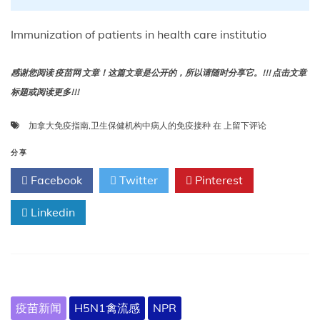
Immunization of patients in health care institutio
感谢您阅读 疫苗网 文章！这篇文章是公开的，所以请随时分享它。!!! 点击文章
标题或阅读更多!!!
卫
加拿大免疫指南
,
卫生保健机构中病人的免疫接种
在
上留下评论
生
保
分享
健
Facebook
Twitter
Pinterest
机
构
Linkedin
中
病
人
的
免
疫
接
疫苗新闻
H5N1禽流感
NPR
种: