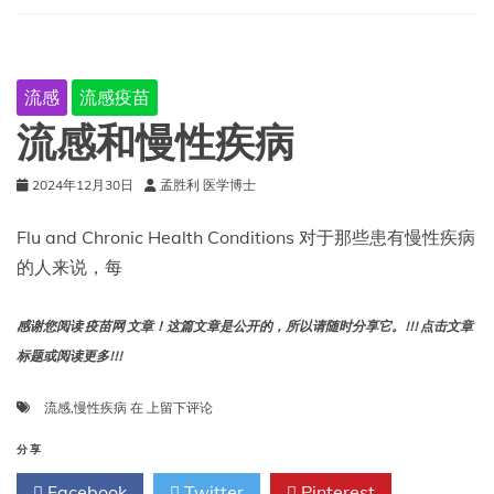
和
宠
物
的
流感
流感疫苗
知
识
流感和慢性疾病
2024年12月30日
孟胜利 医学博士
Flu and Chronic Health Conditions 对于那些患有慢性疾病
的人来说，每
感谢您阅读 疫苗网 文章！这篇文章是公开的，所以请随时分享它。!!! 点击文章
标题或阅读更多!!!
流
流感
,
慢性疾病
在
上留下评论
感
和
分享
慢
Facebook
Twitter
Pinterest