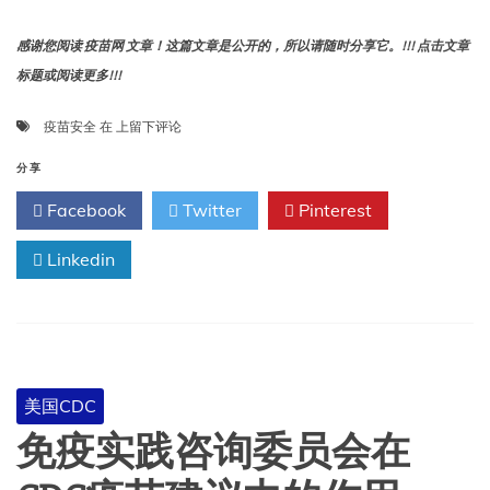
实
密
感谢您阅读 疫苗网 文章！这篇文章是公开的，所以请随时分享它。!!! 点击文章
度
标题或阅读更多!!!
测
定
疫
疫苗安全
在
上留下评论
法
苗
安
分享
全
Facebook
Twitter
Pinterest
背
后
Linkedin
的
真
正
研
究
美国CDC
免疫实践咨询委员会在