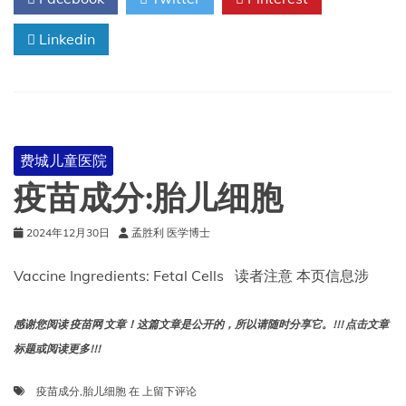
性
疾
Linkedin
病
费城儿童医院
疫苗成分:胎儿细胞
2024年12月30日
孟胜利 医学博士
Vaccine Ingredients: Fetal Cells 读者注意 本页信息涉
感谢您阅读 疫苗网 文章！这篇文章是公开的，所以请随时分享它。!!! 点击文章
标题或阅读更多!!!
疫
疫苗成分
,
胎儿细胞
在
上留下评论