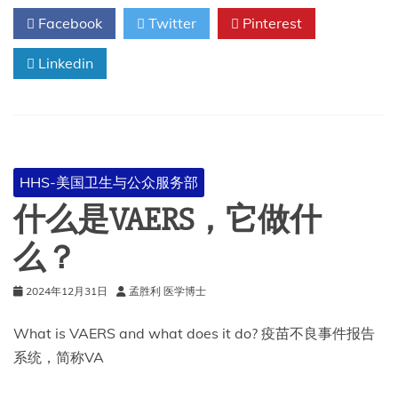
制
Facebook
Twitter
Pinterest
品
有
Linkedin
效
性
和
安
全
性
(BEST)
HHS-美国卫生与公众服务部
系
统
什么是VAERS，它做什
么？
2024年12月31日
孟胜利 医学博士
What is VAERS and what does it do? 疫苗不良事件报告
系统，简称VA