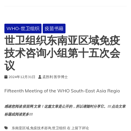
WHO-世卫组织
疫苗书籍
世卫组织东南亚区域免疫
技术咨询小组第十五次会
议
2024年12月31日
孟胜利 医学博士
Fifteenth Meeting of the WHO South-East Asia Regio
感谢您阅读 疫苗网 文章！这篇文章是公开的，所以请随时分享它。!!! 点击文章
标题或阅读更多!!!
世
东南亚区域
,
免疫技术咨询
,
世卫组织
在
上留下评论