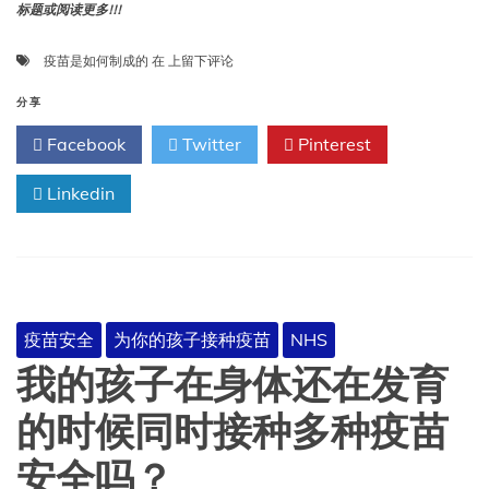
标题或阅读更多!!!
疫
疫苗是如何制成的
在
上留下评论
苗
是
分享
如
Facebook
Twitter
Pinterest
何
制
Linkedin
成
的？
疫苗安全
为你的孩子接种疫苗
NHS
我的孩子在身体还在发育
的时候同时接种多种疫苗
安全吗？