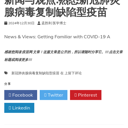
新闻与观点:熟悉新冠肺炎
腺病毒复制缺陷型疫苗
2024年12月30日
孟胜利 医学博士
News & Views: Getting Familiar with COVID-19 A
感谢您阅读 疫苗网 文章！这篇文章是公开的，所以请随时分享它。!!! 点击文章
标题或阅读更多!!!
新
新冠肺炎腺病毒复制缺陷型疫苗
在
上留下评论
闻
与
分享
观
Facebook
Twitter
Pinterest
点:
熟
Linkedin
悉
新
冠
肺