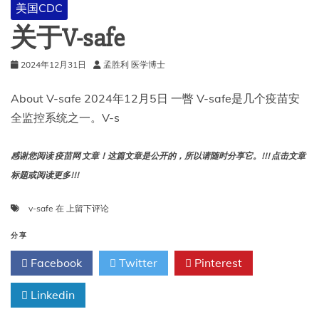
美国CDC
候
同
关于V-safe
时
接
2024年12月31日
孟胜利 医学博士
种
多
种
About V-safe 2024年12月5日 一瞥 V-safe是几个疫苗安
疫
全监控系统之一。V-s
苗
安
全
感谢您阅读 疫苗网 文章！这篇文章是公开的，所以请随时分享它。!!! 点击文章
吗？
标题或阅读更多!!!
关
v-safe
在
上留下评论
于
V-
分享
safe
Facebook
Twitter
Pinterest
Linkedin