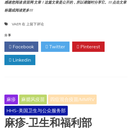
感谢您阅读 疫苗网 文章！这篇文章是公开的，所以请随时分享它。!!! 点击文章
标题或阅读更多!!!
什
VAER
在
上留下评论
么
是
分享
VAERS，
Facebook
Twitter
Pinterest
它
做
Linkedin
什
么？
麻疹
麻腮风疫苗
四痘混合疫苗/MMRV
HHS-美国卫生与公众服务部
麻疹-卫生和福利部