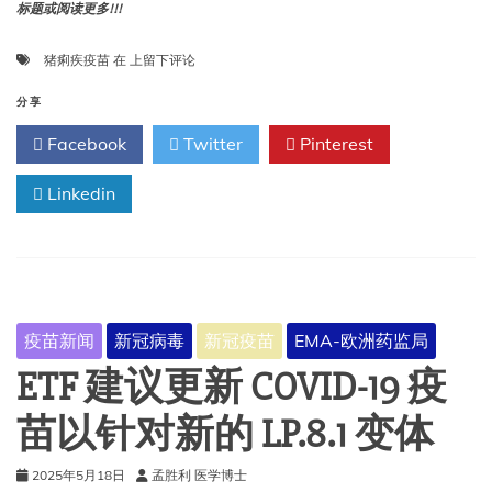
标题或阅读更多!!!
首
猪痢疾疫苗
在
上留下评论
个
推
分享
荐
Facebook
Twitter
Pinterest
批
准
Linkedin
的
猪
痢
疾
疫
苗
疫苗新闻
新冠病毒
新冠疫苗
EMA-欧洲药监局
ETF 建议更新 COVID-19 疫
苗以针对新的 LP.8.1 变体
2025年5月18日
孟胜利 医学博士