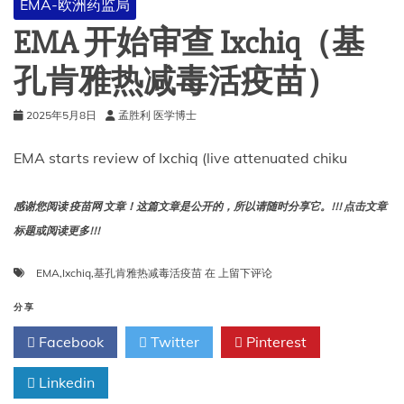
EMA-欧洲药监局
变
体
EMA 开始审查 Ixchiq（基
孔肯雅热减毒活疫苗）
2025年5月8日
孟胜利 医学博士
EMA starts review of Ixchiq (live attenuated chiku
感谢您阅读 疫苗网 文章！这篇文章是公开的，所以请随时分享它。!!! 点击文章
标题或阅读更多!!!
EMA
EMA
,
Ixchiq
,
基孔肯雅热减毒活疫苗
在
上留下评论
开
始
分享
审
Facebook
Twitter
Pinterest
查
Ixchiq（基
Linkedin
孔
肯