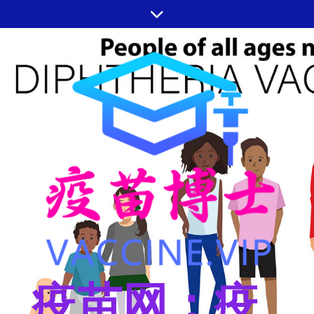
跳
至
内
容
疫苗网：疫