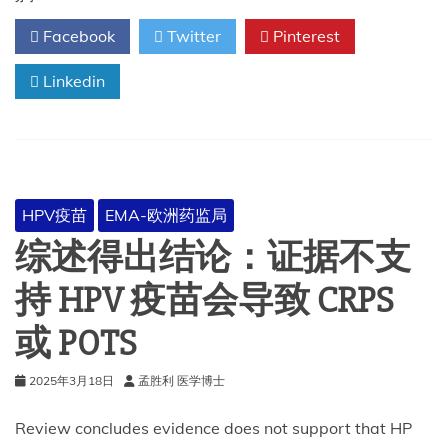
2025/2026
Facebook
Twitter
Pinterest
年
季
Linkedin
节
性
流
感
疫
苗
成
HPV疫苗
EMA-欧洲药监局
分
的
综述得出结论：证据不支
建
议
持 HPV 疫苗会导致 CRPS
或 POTS
2025年3月18日
孟胜利 医学博士
Review concludes evidence does not support that HP