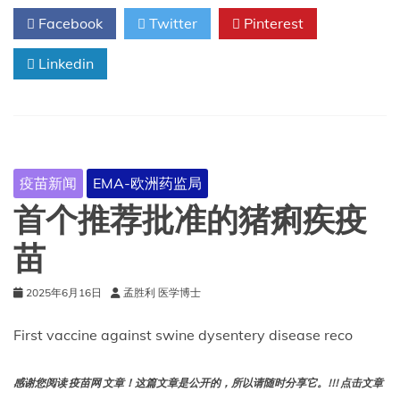
解
Facebook
Twitter
Pinterest
除
对
Linkedin
基
孔
肯
雅
热
疫
苗
疫苗新闻
EMA-欧洲药监局
的
限
首个推荐批准的猪痢疾疫
制
苗
2025年6月16日
孟胜利 医学博士
First vaccine against swine dysentery disease reco
感谢您阅读 疫苗网 文章！这篇文章是公开的，所以请随时分享它。!!! 点击文章