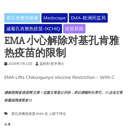
人
群
的
基孔肯雅热病毒
Medscape
EMA-欧洲药监局
新
冠
减毒孔肯雅热疫苗-IXCHIQ
疫苗新闻
病
毒
EMA 小心解除对基孔肯雅
和
流
热疫苗的限制
感
联
2025年7月12日
孟胜利 医学博士
合
疫
苗
EMA Lifts Chikungunya Vaccine Restriction – With C
感谢您阅读 疫苗网 文章！这篇文章是公开的，所以请随时分享它。!!! 点击文章
标题或阅读更多!!!
EMA
基孔肯雅热疫苗
,
EMA
在
上留下评论
小
心
分享