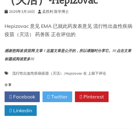
（灭活）-Hepizovac
或
2025年3月18日
孟胜利 医学博士
POTS
Hepizovac 意见 EMA 已就此药发表意见 流行性出血性疾病
疫苗（灭活） 药兽医 正在评估的
感谢您阅读 疫苗网 文章！这篇文章是公开的，所以请随时分享它。!!! 点击文章
标题或阅读更多!!!
流
流行性出血性疾病疫苗（灭活）
,
Hepizovac
在
上留下评论
行
性
分享
出
Facebook
Twitter
Pinterest
血
性
Linkedin
疾
病
疫
苗
（灭