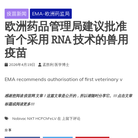
疫
苗
疫苗新闻
EMA-欧洲药监局
信
心
欧洲药品管理局建议批准
咨
询
首个采用 RNA 技术的兽用
小
组
疫苗
2026年4月19日
孟胜利 医学博士
EMA recommends authorisation of first veterinary v
感谢您阅读 疫苗网 文章！这篇文章是公开的，所以请随时分享它。!!! 点击文章
标题或阅读更多!!!
欧
Nobivac NXT HCPChFeLV
在
上留下评论
洲
药
分享
品