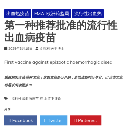
活）-
Hepizovac
出血热疫苗
EMA-欧洲药监局
流行性出血热
第一种推荐批准的流行性
出血病疫苗
2025年3月18日
孟胜利 医学博士
First vaccine against epizootic haemorrhagic disea
感谢您阅读 疫苗网 文章！这篇文章是公开的，所以请随时分享它。!!! 点击文章
标题或阅读更多!!!
第
流行性出血病疫苗
在
上留下评论
一
种
分享
推
Facebook
Twitter
Pinterest
荐
批