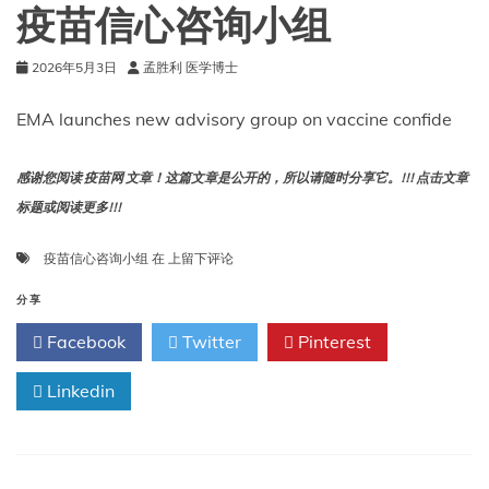
疫苗信心咨询小组
2026年5月3日
孟胜利 医学博士
EMA launches new advisory group on vaccine confide
感谢您阅读 疫苗网 文章！这篇文章是公开的，所以请随时分享它。!!! 点击文章
标题或阅读更多!!!
欧
疫苗信心咨询小组
在
上留下评论
洲
药
分享
品
Facebook
Twitter
Pinterest
管
理
Linkedin
局
成
立
新
的