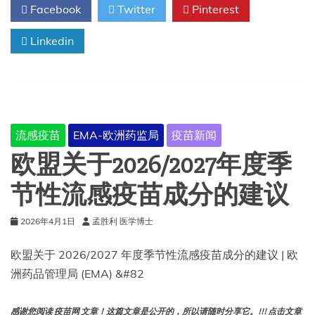
Facebook
Twitter
Pinterest
管
理
Linkedin
局
建
议
批
准
首
个
流感疫苗
EMA-欧洲药监局
疫苗新闻
采
用
欧盟关于2026/2027年度季
RNA
技
节性流感疫苗成分的建议
术
的
2026年4月1日
孟胜利 医学博士
兽
用
疫
欧盟关于 2026/2027 年度季节性流感疫苗成分的建议 | 欧
苗
洲药品管理局 (EMA) &#82
感谢您阅读 疫苗网 文章！这篇文章是公开的，所以请随时分享它。!!! 点击文章