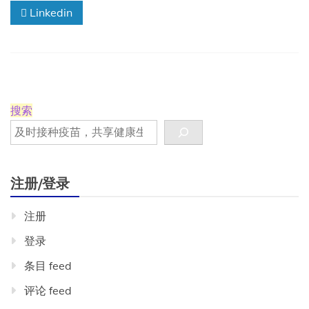
Linkedin
准
的
流
行
性
出
血
病
搜索
疫
苗
注册/登录
注册
登录
条目 feed
评论 feed