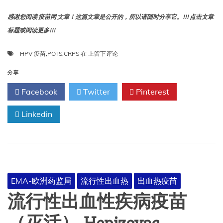
感谢您阅读 疫苗网 文章！这篇文章是公开的，所以请随时分享它。!!! 点击文章
标题或阅读更多!!!
综
HPV 疫苗
,
POTS
,
CRPS
在
上留下评论
述
得
分享
出
Facebook
Twitter
Pinterest
结
论：
Linkedin
证
据
不
支
持
HPV
疫
EMA-欧洲药监局
流行性出血热
出血热疫苗
苗
会
流行性出血性疾病疫苗
导
致
CRPS