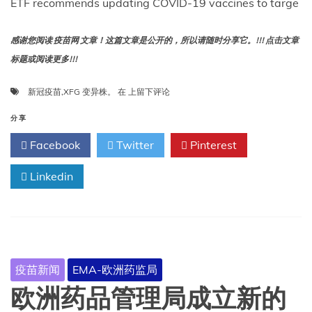
ETF recommends updating COVID-19 vaccines to targe
感谢您阅读 疫苗网 文章！这篇文章是公开的，所以请随时分享它。!!! 点击文章
标题或阅读更多!!!
ETF
新冠疫苗
,
XFG 变异株。
在
上留下评论
建
议
分享
更
Facebook
Twitter
Pinterest
新
新
Linkedin
冠
疫
苗，
以
针
对
XFG
疫苗新闻
EMA-欧洲药监局
变
异
欧洲药品管理局成立新的
株。