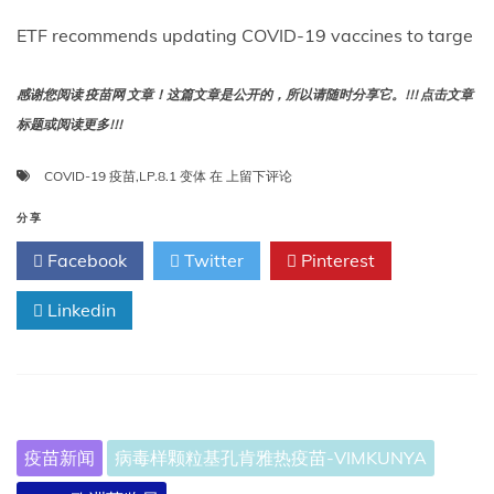
ETF recommends updating COVID-19 vaccines to targe
感谢您阅读 疫苗网 文章！这篇文章是公开的，所以请随时分享它。!!! 点击文章
标题或阅读更多!!!
ETF
COVID-19 疫苗
,
LP.8.1 变体
在
上留下评论
建
议
分享
更
Facebook
Twitter
Pinterest
新
COVID-
Linkedin
19
疫
苗
以
针
对
新
疫苗新闻
病毒样颗粒基孔肯雅热疫苗-VIMKUNYA
的
LP.8.1