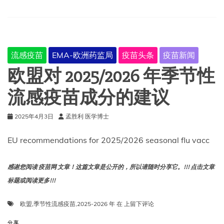
雅
热
减
毒
活
流感疫苗
EMA-欧洲药监局
疫苗头条
疫苗新闻
疫
苗）
欧盟对 2025/2026 年季节性
流感疫苗成分的建议
2025年4月3日
孟胜利 医学博士
EU recommendations for 2025/2026 seasonal flu vacc
感谢您阅读 疫苗网 文章！这篇文章是公开的，所以请随时分享它。!!! 点击文章
标题或阅读更多!!!
欧
欧盟
,
季节性流感疫苗
,
2025-2026 年
在
上留下评论
盟
对
分享