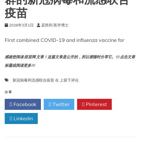
群的新冠病毒和流感联合
疫苗
2026年3月1日
孟胜利 医学博士
First combined COVID-19 and influenza vaccine for
感谢您阅读 疫苗网 文章！这篇文章是公开的，所以请随时分享它。!!! 点击文章
标题或阅读更多!!!
首
新冠病毒和流感联合疫苗
在
上留下评论
个
适
分享
用
Facebook
Twitter
Pinterest
于
50
Linkedin
岁
及
以
上