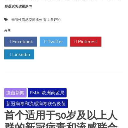
标题或阅读更多!!!
欧
季节性流感疫苗成分
有 2 条评论
盟
关
分享
于
Facebook
Twitter
Pinterest
2026/2027
年
Linkedin
度
季
节
性
流
感
疫
疫苗新闻
EMA-欧洲药监局
苗
成
新冠病毒和流感病毒联合疫苗
分
的
首个适用于50岁及以上人
建
议