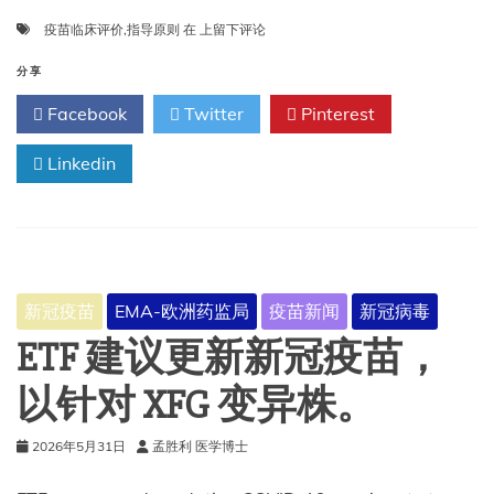
疫
疫苗临床评价
,
指导原则
在
上留下评论
苗
临
分享
床
Facebook
Twitter
Pinterest
评
价
Linkedin
指
导
原
则
新冠疫苗
EMA-欧洲药监局
疫苗新闻
新冠病毒
ETF 建议更新新冠疫苗，
以针对 XFG 变异株。
2026年5月31日
孟胜利 医学博士