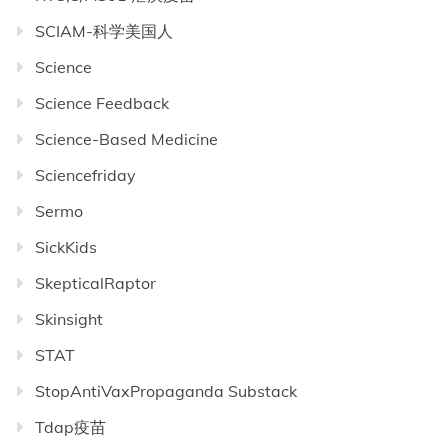
SCIAM-科学美国人
Science
Science Feedback
Science-Based Medicine
Sciencefriday
Sermo
SickKids
SkepticalRaptor
Skinsight
STAT
StopAntiVaxPropaganda Substack
Tdap疫苗