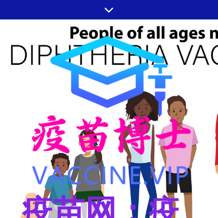
跳
至
内
容
疫苗网：疫