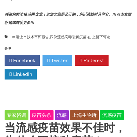
感谢您阅读 疫苗网 文章！这篇文章是公开的，所以请随时分享它。!!! 点击文章
标题或阅读更多!!!
四
申请上市技术审评报告
,
四价流感病毒裂解疫苗
在
上留下评论
价
流
分享
感
Facebook
Twitter
Pinterest
病
毒
Linkedin
裂
解
疫
苗-
申
请
上
专家咨询
疫苗头条
流感
上海生物所
流感疫苗
市
技
当流感疫苗效果不佳时，
术
审