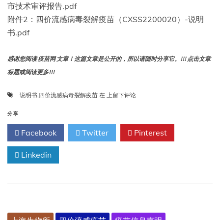
市技术审评报告.pdf
附件2：四价流感病毒裂解疫苗（CXSS2200020）-说明
书.pdf
感谢您阅读 疫苗网 文章！这篇文章是公开的，所以请随时分享它。!!! 点击文章
标题或阅读更多!!!
四
说明书
,
四价流感病毒裂解疫苗
在
上留下评论
价
流
分享
感
Facebook
Twitter
Pinterest
病
毒
Linkedin
裂
解
疫
苗-
说
明
书