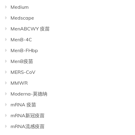
Medium
Medscape
MenABCWY 疫苗
MenB-4C
MenB-FHbp
MenB疫苗
MERS-CoV
MMWR
Moderna-莫德纳
mRNA 疫苗
mRNA新冠疫苗
mRNA流感疫苗