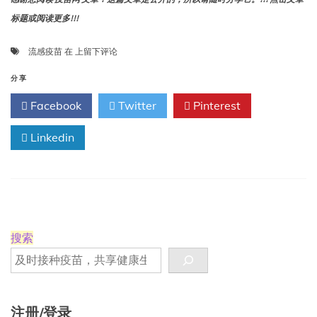
标题或阅读更多!!!
当
流感疫苗
在
上留下评论
流
感
分享
疫
Facebook
Twitter
Pinterest
苗
效
Linkedin
果
不
佳
时，
为
什
么
要
搜索
接
种
疫
苗？
注册/登录