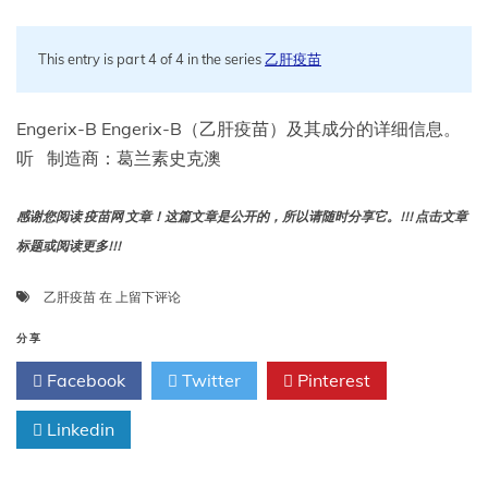
This entry is part 4 of 4 in the series
乙肝疫苗
Engerix-B Engerix-B（乙肝疫苗）及其成分的详细信息。
听 制造商：葛兰素史克澳
感谢您阅读 疫苗网 文章！这篇文章是公开的，所以请随时分享它。!!! 点击文章
标题或阅读更多!!!
Engerix-
乙肝疫苗
在
上留下评论
B（乙
肝
分享
疫
Facebook
Twitter
Pinterest
苗）
Linkedin