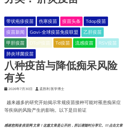
带状疱疹疫苗
伤寒疫苗
疫苗头条
Tdap疫苗
疫苗新闻
Gavi-全球疫苗免疫联盟
乙肝疫苗
甲肝疫苗
DTaP疫苗
Td疫苗
流感疫苗
RSV疫苗
肺炎球菌疫苗
八种疫苗与降低痴呆风险
有关
2026年7月30日
孟胜利 医学博士
越来越多的研究开始揭示常规疫苗接种可能对罹患痴呆症
等疾病的风险产生的影响。以下是目前证
感谢您阅读 疫苗网 文章！这篇文章是公开的，所以请随时分享它。!!! 点击文章