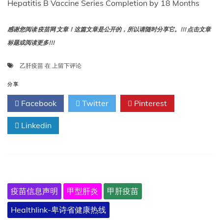
Hepatitis B Vaccine Series Completion by 18 Months
感谢您阅读 疫苗网 文章！这篇文章是公开的，所以请随时分享它。!!! 点击文章
标题或阅读更多!!!
未
乙肝疫苗
在
上留下评论
接
种
分享
出
Facebook
Twitter
Pinterest
生
剂
Linkedin
量
乙
肝
疫
苗
的
婴
疫苗信息声明
甲型肝炎
甲肝疫苗
儿
在
Healthlink-卑诗省健康热线
18