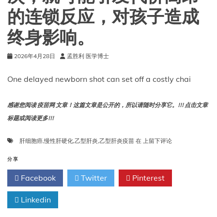
的连锁反应，对孩子造成
终身影响。
2026年4月28日
孟胜利 医学博士
One delayed newborn shot can set off a costly chai
感谢您阅读 疫苗网 文章！这篇文章是公开的，所以请随时分享它。!!! 点击文章
标题或阅读更多!!!
新
肝细胞癌
,
慢性肝硬化
,
乙型肝炎
,
乙型肝炎疫苗
在
上留下评论
生
儿
分享
疫
Facebook
Twitter
Pinterest
苗
接
Linkedin
种
延