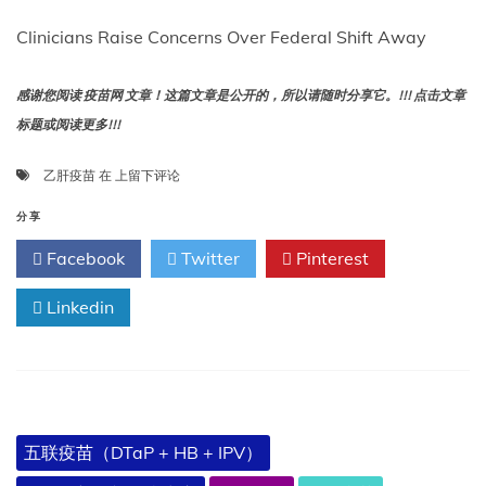
Clinicians Raise Concerns Over Federal Shift Away
感谢您阅读 疫苗网 文章！这篇文章是公开的，所以请随时分享它。!!! 点击文章
标题或阅读更多!!!
临
乙肝疫苗
在
上留下评论
床
医
分享
生
Facebook
Twitter
Pinterest
对
联
Linkedin
邦
政
府
放
弃
新
生
五联疫苗（DTaP + HB + IPV）
儿
普