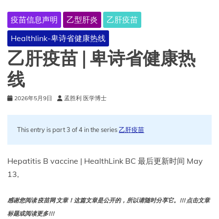
病
学
疫苗信息声明
乙型肝炎
乙肝疫苗
与
疫
Healthlink-卑诗省健康热线
苗
接
乙肝疫苗 | 卑诗省健康热
种
建
线
议
的
2026年5月9日
孟胜利 医学博士
演
变
This entry is part 3 of 4 in the series
乙肝疫苗
Hepatitis B vaccine | HealthLink BC 最后更新时间 May
13,
感谢您阅读 疫苗网 文章！这篇文章是公开的，所以请随时分享它。!!! 点击文章
标题或阅读更多!!!