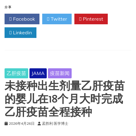
儿
身
感
分享
影
染
响。
Facebook
Twitter
Pinterest
乙
型
Linkedin
肝
炎
的
死
亡
率
是
乙肝疫苗
JAMA
疫苗新闻
多
少？
未接种出生剂量乙肝疫苗
的婴儿在18个月大时完成
乙肝疫苗全程接种
2026年4月26日
孟胜利 医学博士