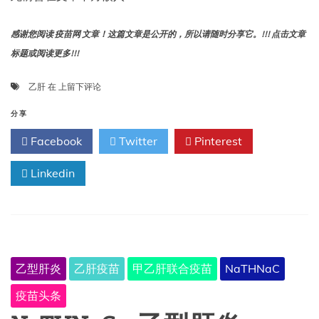
感谢您阅读 疫苗网 文章！这篇文章是公开的，所以请随时分享它。!!! 点击文章
标题或阅读更多!!!
我
乙肝
在
上留下评论
是
医
分享
生。
Facebook
Twitter
Pinterest
乙
肝
Linkedin
差
点
要
了
我
的
命。
乙型肝炎
乙肝疫苗
甲乙肝联合疫苗
NaTHNaC
疫苗头条