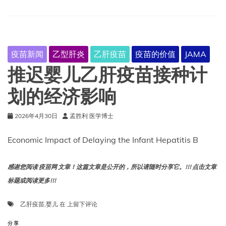
指
导
意
见
将
疫苗新闻
乙型肝炎
乙肝疫苗
疫苗的价值
JAMA
增
加
推迟婴儿乙肝疫苗接种计
死
亡
划的经济影响
和
癌
2026年4月30日
孟胜利 医学博士
症
病
例
Economic Impact of Delaying the Infant Hepatitis B
感谢您阅读 疫苗网 文章！这篇文章是公开的，所以请随时分享它。!!! 点击文章
标题或阅读更多!!!
推
乙肝疫苗
,
婴儿
在
上留下评论
迟
婴
分享