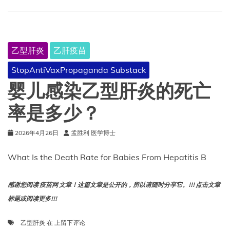
迟
一
次，
就
可
乙型肝炎
乙肝疫苗
能
引
StopAntiVaxPropaganda Substack
发
代
婴儿感染乙型肝炎的死亡
价
高
率是多少？
昂
的
2026年4月26日
孟胜利 医学博士
连
锁
反
What Is the Death Rate for Babies From Hepatitis B
应，
对
感谢您阅读 疫苗网 文章！这篇文章是公开的，所以请随时分享它。!!! 点击文章
孩
子
标题或阅读更多!!!
造
成
婴
乙型肝炎
在
上留下评论
终