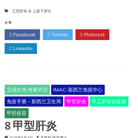
9
乙型肝炎
在
上留下评论
乙
型
分享
肝
Facebook
Twitter
Pinterest
炎
Linkedin
立场文件/专家共识
IMAC-新西兰免疫中心
免疫手册 – 新西兰卫生局
甲型肝炎
甲乙肝联合疫苗
甲肝疫苗
8 甲型肝炎
2026年6月4日
孟胜利 医学博士