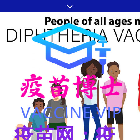
跳
至
内
容
疫苗网：疫