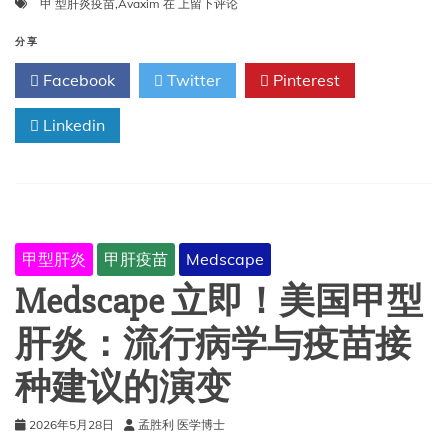
甲
甲 型肝炎疫苗
,
Avaxim
在
上留下评论
型
肝
分享
炎
Facebook
Twitter
Pinterest
疫
苗-
Linkedin
Avaxim
甲型肝炎
甲肝疫苗
Medscape
Medscape 立即！美国甲型
肝炎：流行病学与疫苗接
种建议的演变
2026年5月28日
孟胜利 医学博士