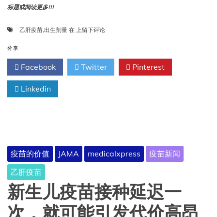
标题或阅读更多!!!
美
乙肝疫苗
,
出生剂量
在
上留下评论
国
取
分享
消
Facebook
Twitter
Pinterest
普
遍
Linkedin
乙
肝
疫
苗
出
生
剂
疫苗的价值
JAMA
medicalxpress
疫苗新闻
量
接
乙肝疫苗
种
的
新生儿疫苗接种延迟一
影
响
次，就可能引发代价高昂