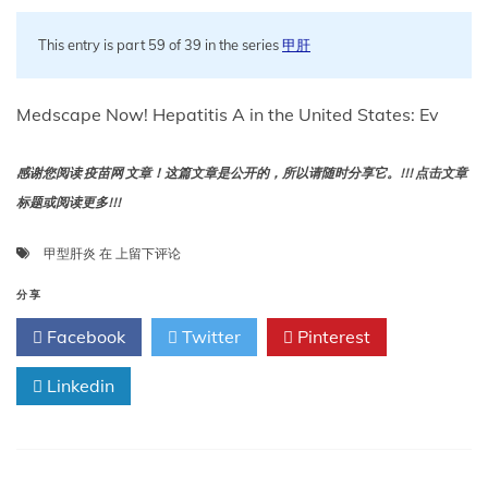
This entry is part 59 of 39 in the series
甲肝
Medscape Now! Hepatitis A in the United States: Ev
感谢您阅读 疫苗网 文章！这篇文章是公开的，所以请随时分享它。!!! 点击文章
标题或阅读更多!!!
Medscape
甲型肝炎
在
上留下评论
立
即！
分享
美
Facebook
Twitter
Pinterest
国
甲
Linkedin
型
肝
炎：
流
行