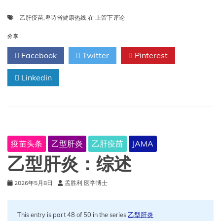
乙
乙肝疫苗
,
卑诗省健康热线
在
上留下评论
肝
疫
分享
苗
Facebook
Twitter
Pinterest
|
卑
Linkedin
诗
省
健
康
热
线
疫苗头条
乙型肝炎
乙肝疫苗
JAMA
乙型肝炎：综述
2026年5月8日
孟胜利 医学博士
This entry is part 48 of 50 in the series
乙型肝炎