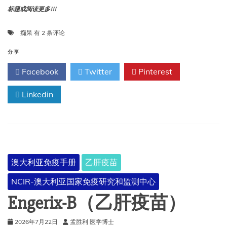
标题或阅读更多!!!
八
痴呆
有 2 条评论
种
疫
分享
苗
Facebook
Twitter
Pinterest
与
降
Linkedin
低
痴
呆
风
险
有
关
澳大利亚免疫手册
乙肝疫苗
NCIR-澳大利亚国家免疫研究和监测中心
Engerix-B（乙肝疫苗）
2026年7月22日
孟胜利 医学博士