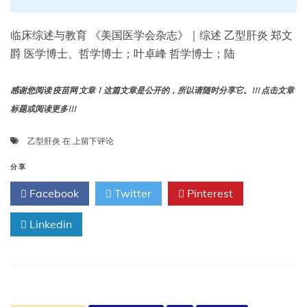
临床综述与教育 《美国医学会杂志》｜综述 乙型肝炎 郑文
爵 医学博士、哲学博士；叶卓峰 哲学博士；陆
感谢您阅读 疫苗网 文章！这篇文章是公开的，所以请随时分享它。!!! 点击文章
标题或阅读更多!!!
乙
乙型肝炎
在
上留下评论
型
肝
分享
炎：
Facebook
Twitter
Pinterest
综
述
Linkedin