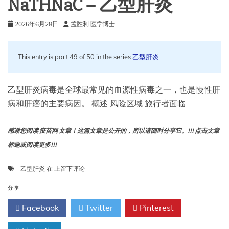
NaTHNaC – 乙型肝炎
2026年6月28日
孟胜利 医学博士
This entry is part 49 of 50 in the series
乙型肝炎
乙型肝炎病毒是全球最常见的血源性病毒之一，也是慢性肝
病和肝癌的主要病因。 概述 风险区域 旅行者面临
感谢您阅读 疫苗网 文章！这篇文章是公开的，所以请随时分享它。!!! 点击文章
标题或阅读更多!!!
NaTHNaC
乙型肝炎
在
上留下评论
–
乙
分享
型
Facebook
Twitter
Pinterest
肝
炎