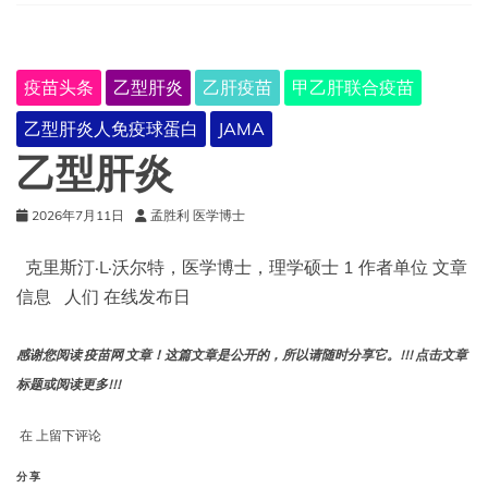
疫苗头条
乙型肝炎
乙肝疫苗
甲乙肝联合疫苗
乙型肝炎人免疫球蛋白
JAMA
乙型肝炎
2026年7月11日
孟胜利 医学博士
克里斯汀·L·沃尔特，医学博士，理学硕士 1 作者单位 文章
信息 人们 在线发布日
感谢您阅读 疫苗网 文章！这篇文章是公开的，所以请随时分享它。!!! 点击文章
标题或阅读更多!!!
乙
在
上留下评论
型
肝
分享