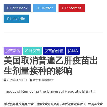
儿
Facebook
Twitter
Pinterest
乙
肝
Linkedin
疫
苗
接
种
计
划
的
疫苗新闻
乙肝疫苗
疫苗的价值
JAMA
经
济
美国取消普遍乙肝疫苗出
影
响
生剂量接种的影响
2026年4月30日
孟胜利 医学博士
Impact of Removing the Universal Hepatitis B Birth
感谢您阅读 疫苗网 文章！这篇文章是公开的，所以请随时分享它。!!! 点击文章