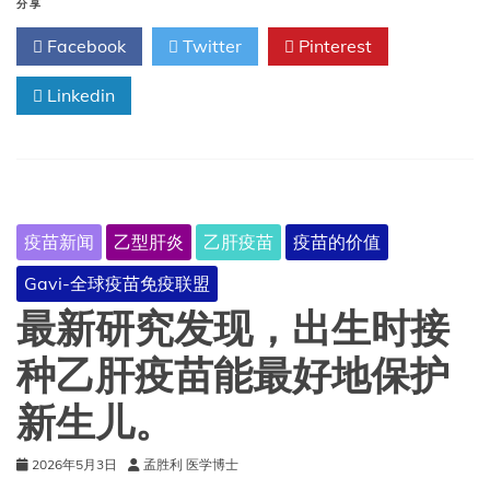
月
分享
大
Facebook
Twitter
Pinterest
的
婴
儿
Linkedin
需
要
接
种
哪
些
疫苗新闻
乙型肝炎
乙肝疫苗
疫苗的价值
疫
苗？
Gavi-全球疫苗免疫联盟
最新研究发现，出生时接
种乙肝疫苗能最好地保护
新生儿。
2026年5月3日
孟胜利 医学博士