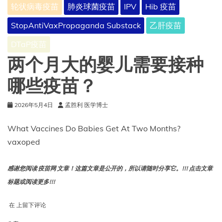
轮状病毒疫苗
肺炎球菌疫苗
IPV
Hib 疫苗
StopAntiVaxPropaganda Substack
乙肝疫苗
DTaP疫苗
两个月大的婴儿需要接种
哪些疫苗？
2026年5月4日
孟胜利 医学博士
What Vaccines Do Babies Get At Two Months?
vaxoped
感谢您阅读 疫苗网 文章！这篇文章是公开的，所以请随时分享它。!!! 点击文章
标题或阅读更多!!!
两
在
上留下评论
个