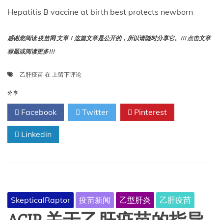
Hepatitis B vaccine at birth best protects newborn
感谢您阅读 疫苗网 文章！这篇文章是公开的，所以请随时分享它。!!! 点击文章
标题或阅读更多!!!
最
乙肝疫苗
在
上留下评论
新
研
分享
究
Facebook
Twitter
Pinterest
发
现，
Linkedin
出
生
时
接
种
乙
肝
SkepticalRaptor
疫苗新闻
乙型肝炎
乙肝疫苗
疫
苗