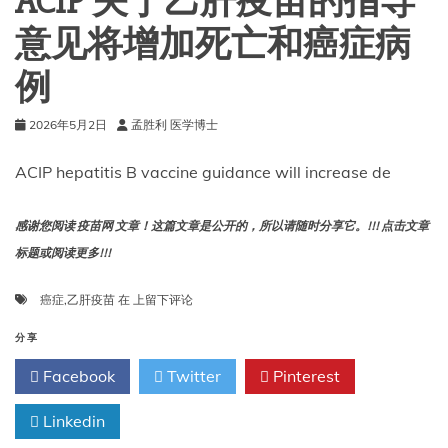
ACIP 关于乙肝疫苗的指导
能
最
意见将增加死亡和癌症病
好
地
例
保
护
新
2026年5月2日
孟胜利 医学博士
生
儿。
ACIP hepatitis B vaccine guidance will increase de
感谢您阅读 疫苗网 文章！这篇文章是公开的，所以请随时分享它。!!! 点击文章
标题或阅读更多!!!
ACIP
癌症
,
乙肝疫苗
在
上留下评论
关
于
分享
乙
Facebook
Twitter
Pinterest
肝
疫
Linkedin
苗
的