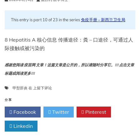
This entry is part 10 of 23 in the series
免疫手册 – 新西兰卫生局
8 Hepatitis A 核心信息 传播途径：粪 – 口途径，可通过人
际接触或被污染的
感谢您阅读 疫苗网 文章！这篇文章是公开的，所以请随时分享它。!!! 点击文章
标题或阅读更多!!!
8
甲型肝炎
在
上留下评论
甲
型
分享
肝
Facebook
Twitter
Pinterest
炎
Linkedin