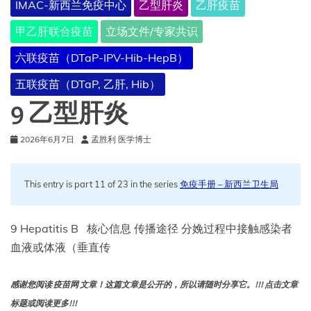
IMAC-新西兰免疫中心
乙型肝炎
乙肝疫苗
遍
接
甲乙肝联合疫苗
立场文件/专家共识
种
乙
六联疫苗（DTaP-IPV-Hib-HepB）
肝
疫
五联疫苗（DTaP, 乙肝, Hib）
苗
9 乙型肝炎
的
政
策
2026年6月7日
孟胜利 医学博士
表
示
担
This entry is part 11 of 23 in the series
免疫手册 – 新西兰卫生局
忧
9 Hepatitis B 核心信息 传播途径 分娩过程中接触感染者
血液或体液（垂直传
感谢您阅读 疫苗网 文章！这篇文章是公开的，所以请随时分享它。!!! 点击文章
标题或阅读更多!!!