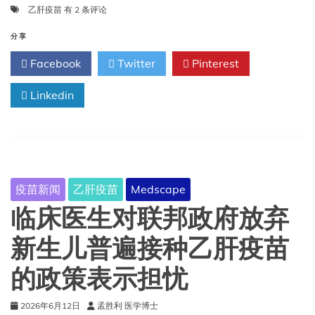
模
乙肝疫苗
有 2 条评论
型
量
分享
化
Facebook
Twitter
Pinterest
了
省
Linkedin
略
出
生
剂
量
乙
肝
疫苗新闻
乙肝疫苗
Medscape
疫
苗
临床医生对联邦政府放弃
接
种
新生儿普遍接种乙肝疫苗
的
后
的政策表示担忧
果
2026年6月12日
孟胜利 医学博士