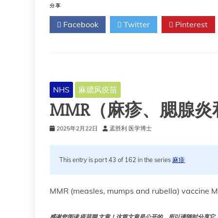
医
分享
生
Facebook
Twitter
Pinterest
带
状
疱
疹
疫
苗
接
NHS
麻腮风疫苗
种
MMR（麻疹、腮腺炎
计
划
技
2025年2月22日
孟胜利 医学博士
术
指
南
This entry is part 43 of 162 in the series
麻疹
MMR (measles, mumps and rubella) vacci
感谢您阅读 疫苗网 文章！这篇文章是公开的，所以请随时分享它。!!