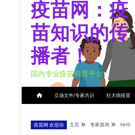
疫苗网：疫
苗知识的传
播者！
国内专业疫苗科普平台
立场文件/专家共识
狂犬病疫苗
主页
专家咨询
NHS
疫苗网 欢迎你