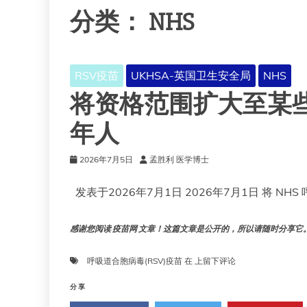
分类：
NHS
RSV疫苗
UKHSA-英国卫生安全局
NHS
将资格范围扩大至某些
年人
2026年7月5日
孟胜利 医学博士
发表于2026年7月1日 2026年7月1日 将 NH
感谢您阅读 疫苗网 文章！这篇文章是公开的，所以请随时分享它。!!
将
呼吸道合胞病毒(RSV)疫苗
在
上留下评论
资
格
分享
范