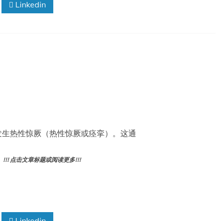
Linkedin
时，有时会发生热性惊厥（热性惊厥或痉挛）。这通
! 点击文章标题或阅读更多!!!
Linkedin