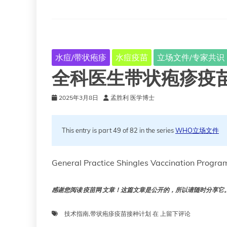
水痘/带状疱疹
水痘疫苗
立场文件/专家共识
全科医生带状疱疹疫
2025年3月8日
孟胜利 医学博士
This entry is part 49 of 82 in the series
WHO立场文件
General Practice Shingles Vaccination Progr
感谢您阅读 疫苗网 文章！这篇文章是公开的，所以请随时分享它。!!
全
技术指南
,
带状疱疹疫苗接种计划
在
上留下评论
科