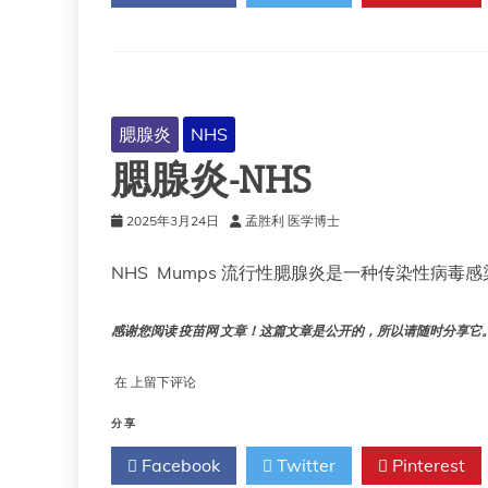
腮腺炎
NHS
腮腺炎-NHS
2025年3月24日
孟胜利 医学博士
NHS Mumps 流行性腮腺炎是一种传染性病毒
感谢您阅读 疫苗网 文章！这篇文章是公开的，所以请随时分享它。!!
腮
在
上留下评论
腺
炎-
分享
NHS
Facebook
Twitter
Pinterest