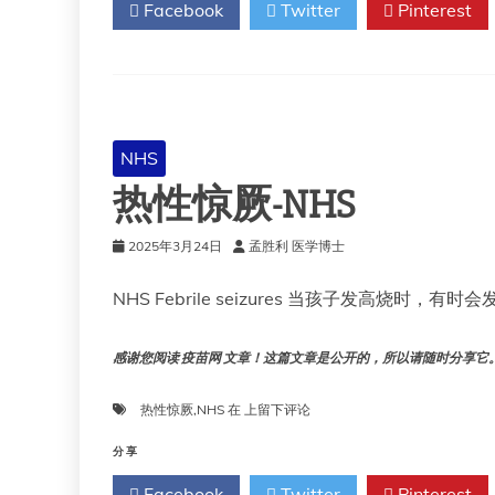
Facebook
Twitter
Pinterest
围
扩
大
至
某
些
临
NHS
床
热性惊厥-NHS
风
险
群
2025年3月24日
孟胜利 医学博士
体
65
NHS Febrile seizures 当孩子发高烧
至
74
岁
感谢您阅读 疫苗网 文章！这篇文章是公开的，所以请随时分享它。!!
成
年
热
热性惊厥
,
NHS
在
上留下评论
人
性
惊
分享
厥-
Facebook
Twitter
Pinterest