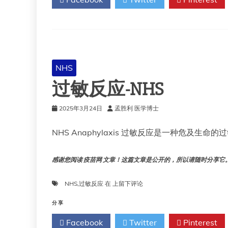
NHS
NHS
过敏反应-NHS
2025年3月24日
孟胜利 医学博士
NHS Anaphylaxis 过敏反应是一种危及
感谢您阅读 疫苗网 文章！这篇文章是公开的，所以请随时分享它。!!
过
NHS
,
过敏反应
在
上留下评论
敏
反
分享
应-
Facebook
Twitter
Pinterest
NHS