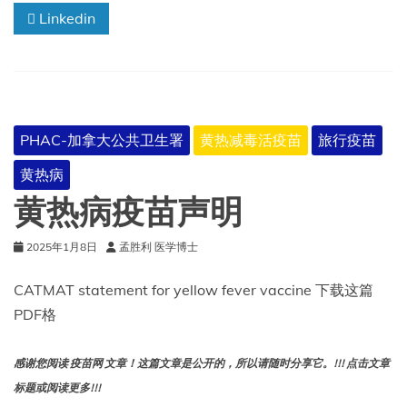
Linkedin
病
疫
苗
加
强
剂
量
PHAC-加拿大公共卫生署
黄热减毒活疫苗
旅行疫苗
的
声
黄热病
明
黄热病疫苗声明
2025年1月8日
孟胜利 医学博士
CATMAT statement for yellow fever vaccine 下载这篇
PDF格
感谢您阅读 疫苗网 文章！这篇文章是公开的，所以请随时分享它。!!! 点击文章
标题或阅读更多!!!