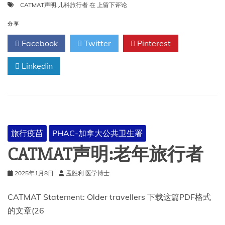
CATMAT
CATMAT声明
,
儿科旅行者
在
上留下评论
声
明:
分享
儿
Facebook
Twitter
Pinterest
科
旅
Linkedin
行
者
旅行疫苗
PHAC-加拿大公共卫生署
CATMAT声明:老年旅行者
2025年1月8日
孟胜利 医学博士
CATMAT Statement: Older travellers 下载这篇PDF格式
的文章(26