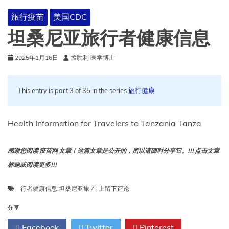
旅行疫苗
美国CDC
坦桑尼亚旅行者健康信息
2025年1月16日
孟胜利 医学博士
This entry is part 3 of 35 in the series
旅行健康
Health Information for Travelers to Tanzania Tanza
感谢您阅读 疫苗网 文章！这篇文章是公开的，所以请随时分享它。!!! 点击文章
标题或阅读更多!!!
坦
行者健康信息
,
坦桑尼亚旅
在
上留下评论
桑
尼
分享
亚
Facebook
Twitter
Pinterest
旅