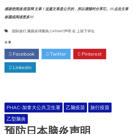
感谢您阅读 疫苗网 文章！这篇文章是公开的，所以请随时分享它。!!! 点击文章
标题或阅读更多!!!
CATMAT
国际旅行
,
脑膜炎球菌病
,
CATMAT声明
在
上留下评论
声
明:
分享
脑
Facebook
Twitter
Pinterest
膜
炎
Linkedin
球
菌
病
和
国
际
旅
PHAC-加拿大公共卫生署
乙脑疫苗
旅行疫苗
行
乙型脑炎
预防日本脑炎声明