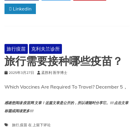
基
Linkedin
孔
肯
雅
热
(2025
年
6
旅行疫苗
克利夫兰诊所
月)
旅行需要接种哪些疫苗？
2025年3月27日
孟胜利 医学博士
Which Vaccines Are Required To Travel? December 5，
感谢您阅读 疫苗网 文章！这篇文章是公开的，所以请随时分享它。!!! 点击文章
标题或阅读更多!!!
旅
旅行
,
疫苗
在
上留下评论
行