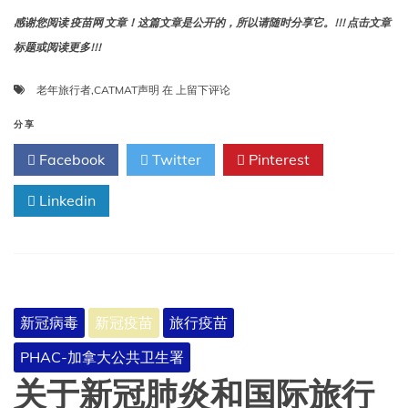
感谢您阅读 疫苗网 文章！这篇文章是公开的，所以请随时分享它。!!! 点击文章
标题或阅读更多!!!
CATMAT
老年旅行者
,
CATMAT声明
在
上留下评论
声
明:
分享
老
Facebook
Twitter
Pinterest
年
旅
Linkedin
行
者
新冠病毒
新冠疫苗
旅行疫苗
PHAC-加拿大公共卫生署
关于新冠肺炎和国际旅行