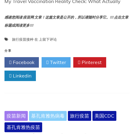
My Travel Vaccination Reality Check: What Actually
感谢您阅读 疫苗网 文章！这篇文章是公开的，所以请随时分享它。!!! 点击文章
标题或阅读更多!!!
我
旅行疫苗接种
在
上留下评论
的
旅
分享
行
Facebook
Twitter
Pinterest
疫
苗
Linkedin
接
种
现
实
检
查：
什
疫苗新闻
基孔肯雅热病毒
旅行疫苗
美国CDC
么
真
基孔肯雅热疫苗
正