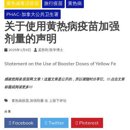
黄热减毒活疫苗
旅行疫苗
黄热病
PHAC-加拿大公共卫生署
关于使用黄热病疫苗加强
剂量的声明
2025年1月8日
孟胜利 医学博士
Statement on the Use of Booster Doses of Yellow Fe
感谢您阅读 疫苗网 文章！这篇文章是公开的，所以请随时分享它。!!! 点击文章
标题或阅读更多!!!
关
黄热病疫苗
,
加强剂量
在
上留下评论
于
使
分享
用
Facebook
Twitter
Pinterest
黄
热