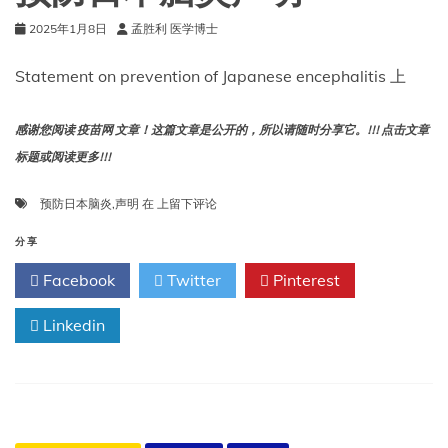
2025年1月8日
孟胜利 医学博士
Statement on prevention of Japanese encephalitis 上
感谢您阅读 疫苗网 文章！这篇文章是公开的，所以请随时分享它。!!! 点击文章
标题或阅读更多!!!
预
预防日本脑炎
,
声明
在
上留下评论
防
日
分享
本
Facebook
Twitter
Pinterest
脑
炎
Linkedin
声
明