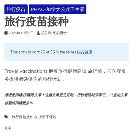
年
旅行疫苗
PHAC-加拿大公共卫生署
旅
行
旅行疫苗接种
者
声
2025年10月5日
孟胜利 医学博士
明
This entry is part 25 of 35 in the series
旅行健康
Travel vaccinations 麻疹旅行健康建议 旅行前，与医疗服
务提供者谈谈你的旅行计划，
感谢您阅读 疫苗网 文章！这篇文章是公开的，所以请随时分享它。!!! 点击文章
标题或阅读更多!!!
旅
旅行疫苗接种
在
上留下评论
行
疫
分享