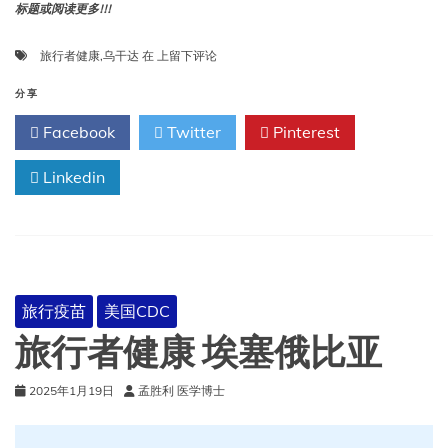
标题或阅读更多!!!
旅
旅行者健康
,
乌干达
在
上留下评论
行
者
分享
健
Facebook
Twitter
Pinterest
康
乌
Linkedin
干
达
旅行疫苗
美国CDC
旅行者健康 埃塞俄比亚
2025年1月19日
孟胜利 医学博士