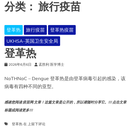
分类：
旅行疫苗
登革热
旅行疫苗
登革热疫苗
UKHSA-英国卫生安全局
登革热
2026年6月6日
孟胜利 医学博士
NaTHNaC – Dengue 登革热是由登革病毒引起的感染，该
病毒有四种不同的亚型。
感谢您阅读 疫苗网 文章！这篇文章是公开的，所以请随时分享它。!!! 点击文章
标题或阅读更多!!!
登
登革热
在
上留下评论
革