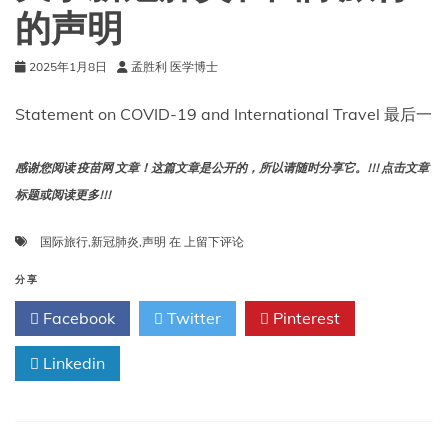
的声明
2025年1月8日
孟胜利 医学博士
Statement on COVID-19 and International Travel 最后一
感谢您阅读 疫苗网 文章！这篇文章是公开的，所以请随时分享它。!!! 点击文章
标题或阅读更多!!!
关
国际旅行
,
新冠肺炎
,
声明
在
上留下评论
于
新
分享
冠
Facebook
Twitter
Pinterest
肺
炎
Linkedin
和
国
际
旅
行