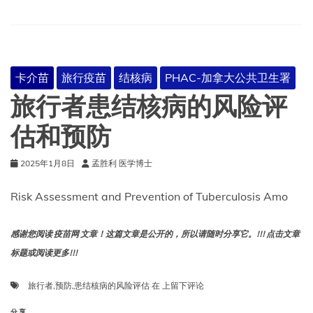
声
明
卡介苗
旅行疫苗
结核病
PHAC-加拿大公共卫生署
旅行者患结核病的风险评
估和预防
2025年1月8日
孟胜利 医学博士
Risk Assessment and Prevention of Tuberculosis Amo
感谢您阅读 疫苗网 文章！这篇文章是公开的，所以请随时分享它。!!! 点击文章
标题或阅读更多!!!
旅
旅行者
,
预防
,
患结核病的风险评估
在
上留下评论
行
者
分享