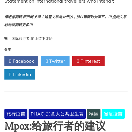
Statement on international travellers who intend t
感谢您阅读 疫苗网 文章！这篇文章是公开的，所以请随时分享它。!!! 点击文章
标题或阅读更多!!!
关
国际旅行者
在
上留下评论
于
打
分享
算
Facebook
Twitter
Pinterest
探
亲
Linkedin
访
友
的
国
际
旅
行
旅行疫苗
PHAC-加拿大公共卫生署
猴痘
猴痘疫苗
者
的
Mpox:给旅行者的建议
声