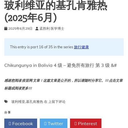
有
玻利维亚的基孔肯雅热
效
(2025年6月)
2025年6月29日
孟胜利 医学博士
This entry is part 16 of 35 in the series
旅行健康
Chikungunya in Bolivia 4 级 – 避免所有旅行 第 3 级 &#
感谢您阅读 疫苗网 文章！这篇文章是公开的，所以请随时分享它。!!! 点击文章
标题或阅读更多!!!
玻
玻利维亚
,
基孔肯雅热
在
上留下评论
利
维
分享
亚
Facebook
Twitter
Pinterest
的