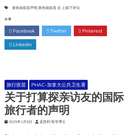
黄
黄热病疫苗声明
,
黄热病疫苗
在
上留下评论
热
病
分享
疫
Facebook
Twitter
Pinterest
苗
声
Linkedin
明
旅行疫苗
PHAC-加拿大公共卫生署
关于打算探亲访友的国际
旅行者的声明
2025年1月8日
孟胜利 医学博士