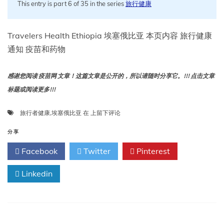
This entry is part 6 of 35 in the series
旅行健康
Travelers Health Ethiopia 埃塞俄比亚 本页内容 旅行健康
通知 疫苗和药物
感谢您阅读 疫苗网 文章！这篇文章是公开的，所以请随时分享它。!!! 点击文章
标题或阅读更多!!!
旅
旅行者健康
,
埃塞俄比亚
在
上留下评论
行
者
分享
健
Facebook
Twitter
Pinterest
康
埃
Linkedin
塞
俄
比
亚