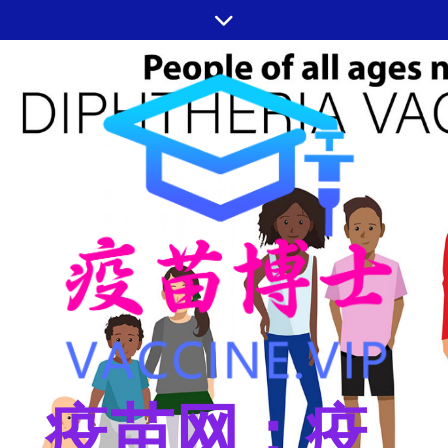
跳
至
内
容
疫苗网：疫