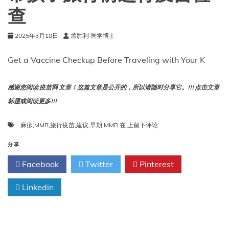
查
2025年3月18日
孟胜利 医学博士
Get a Vaccine Checkup Before Traveling with Your K
感谢您阅读 疫苗网 文章！这篇文章是公开的，所以请随时分享它。!!! 点击文章
标题或阅读更多!!!
带
麻疹
,
MMR
,
旅行疫苗
,
建议
,
早期 MMR
在
上留下评论
孩
子
分享
旅
Facebook
Twitter
Pinterest
行
前
Linkedin
进
行
疫
苗
检