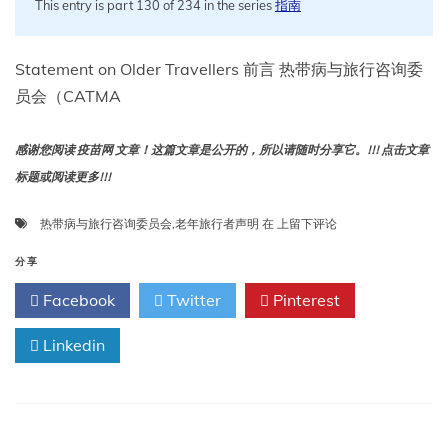
This entry is part 130 of 234 in the series
指南
Statement on Older Travellers 前言 热带病与旅行咨询委
员会（CATMA
感谢您阅读 疫苗网 文章！这篇文章是公开的，所以请随时分享它。!!! 点击文章
标题或阅读更多!!!
热
热带病与旅行咨询委员会
,
老年旅行者声明
在
上留下评论
带
病
分享
与
Facebook
Twitter
Pinterest
旅
行
Linkedin
咨
询
委
员
会：
老