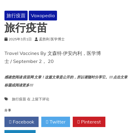
查
旅行疫苗
Vaxopedia
旅行疫苗
2025年3月1日
孟胜利 医学博士
Travel Vaccines By 文森特·伊安内利，医学博
士 / September 2， 20
感谢您阅读 疫苗网 文章！这篇文章是公开的，所以请随时分享它。!!! 点击文章
标题或阅读更多!!!
旅
旅行疫苗
在
上留下评论
行
疫
分享
苗
Facebook
Twitter
Pinterest