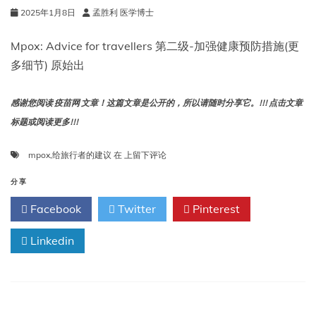
明
2025年1月8日
孟胜利 医学博士
Mpox: Advice for travellers 第二级-加强健康预防措施(更
多细节) 原始出
感谢您阅读 疫苗网 文章！这篇文章是公开的，所以请随时分享它。!!! 点击文章
标题或阅读更多!!!
Mpox:
mpox
,
给旅行者的建议
在
上留下评论
给
旅
分享
行
Facebook
Twitter
Pinterest
者
的
Linkedin
建
议