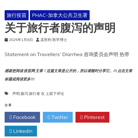
的
声
旅行疫苗
PHAC-加拿大公共卫生署
明
关于旅行者腹泻的声明
2025年1月8日
孟胜利 医学博士
Statement on Travellers’ Diarrhea 咨询委员会声明 热带
感谢您阅读 疫苗网 文章！这篇文章是公开的，所以请随时分享它。!!! 点击文章
标题或阅读更多!!!
关
声明
,
腹泻
,
旅行者
在
上留下评论
于
旅
分享
行
Facebook
Twitter
Pinterest
者
腹
Linkedin
泻
的