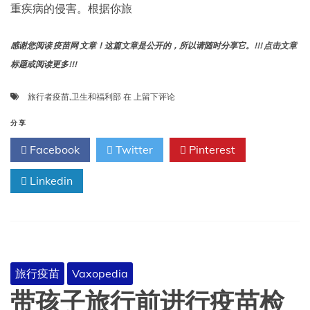
重疾病的侵害。根据你旅
感谢您阅读 疫苗网 文章！这篇文章是公开的，所以请随时分享它。!!! 点击文章
标题或阅读更多!!!
卫
旅行者疫苗
,
卫生和福利部
在
上留下评论
生
和
分享
福
Facebook
Twitter
Pinterest
利
部-
Linkedin
旅
行
者
疫
苗
旅行疫苗
Vaxopedia
带孩子旅行前进行疫苗检