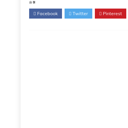
卫
分享
生
Facebook
Twitter
Pinterest
组
织
关
于
丝
状
病
毒
病
临
床
管
理
的
指
南