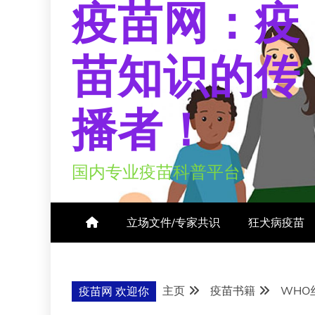
疫苗网：疫
苗知识的传
播者！
国内专业疫苗科普平台
立场文件/专家共识
狂犬病疫苗
主页
疫苗书籍
WHO
疫苗网 欢迎你