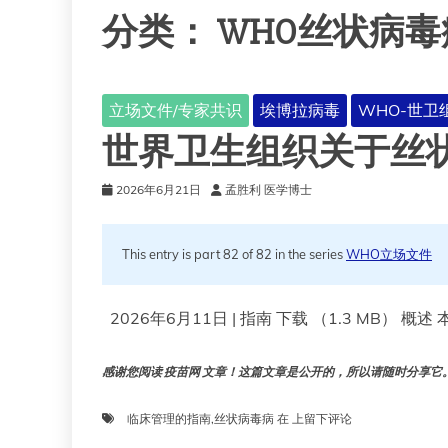
分类：
WHO丝状病
立场文件/专家共识
埃博拉病毒
WHO-世卫
世界卫生组织关于丝
2026年6月21日
孟胜利 医学博士
This entry is part 82 of 82 in the series
WHO立场文件
2026年6月11日 | 指南 下载 （1.3 MB） 
感谢您阅读 疫苗网 文章！这篇文章是公开的，所以请随时分享它。!!
世
临床管理的指南
,
丝状病毒病
在
上留下评论
界