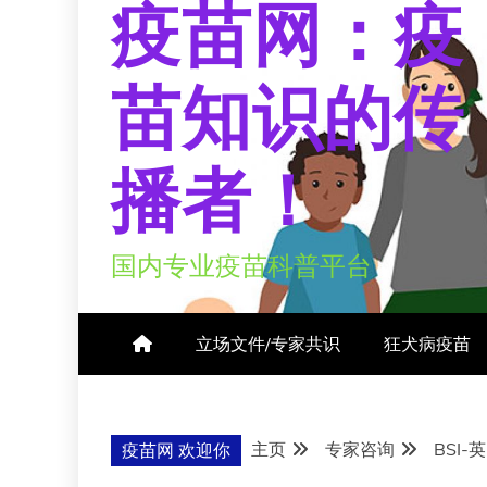
疫苗网：疫
苗知识的传
播者！
国内专业疫苗科普平台
立场文件/专家共识
狂犬病疫苗
主页
专家咨询
BSI
疫苗网 欢迎你