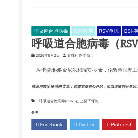
呼吸道合胞病毒
RSV疫苗
RSV单抗
BSI
呼吸道合胞病毒（RS
2026年8月2日
孟胜利 医学博士
埃卡捷琳娜·金尼尔和瑞安·罗素，伦敦帝国理工
感谢您阅读 疫苗网 文章！这篇文章是公开的，所以请随时分享它。!!
呼
呼吸道合胞病毒(RSV)
在
上留下评论
吸
道
分享
合
Facebook
Twitter
Pinterest
胞
病
毒