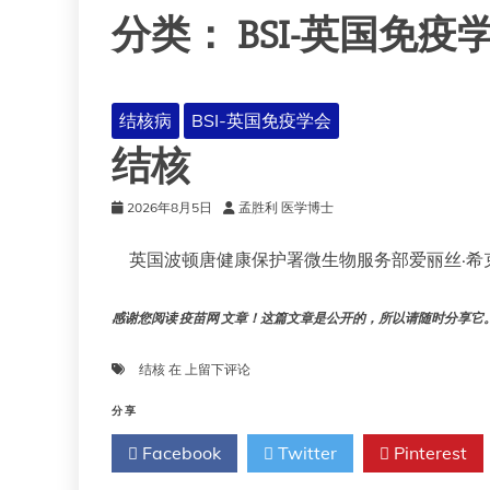
分类：
BSI-英国免疫
结核病
BSI-英国免疫学会
结核
2026年8月5日
孟胜利 医学博士
英国波顿唐健康保护署微生物服务部爱丽丝·希
感谢您阅读 疫苗网 文章！这篇文章是公开的，所以请随时分享它。!!
结
结核
在
上留下评论
核
分享
Facebook
Twitter
Pinterest