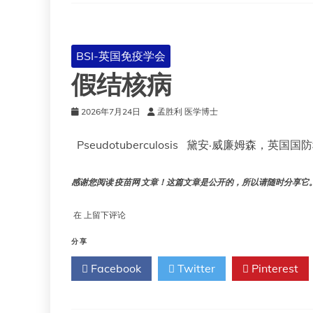
寄
生
虫：
治
BSI-英国免疫学会
疗
假结核病
潜
力
2026年7月24日
孟胜利 医学博士
Pseudotuberculosis 黛安·威廉姆森，英国
感谢您阅读 疫苗网 文章！这篇文章是公开的，所以请随时分享它。!!
假
在
上留下评论
结
核
分享
病
Facebook
Twitter
Pinterest