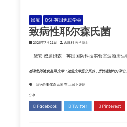
鼠疫
BSI-英国免疫学会
致病性耶尔森氏菌
2026年7月21日
孟胜利 医学博士
黛安·威廉姆森，英国国防科技实验室波顿唐生
感谢您阅读 疫苗网 文章！这篇文章是公开的，所以请随时分享它。!!
致
致病性耶尔森氏菌
在
上留下评论
病
性
分享
耶
Facebook
Twitter
Pinterest
尔
森
氏
菌