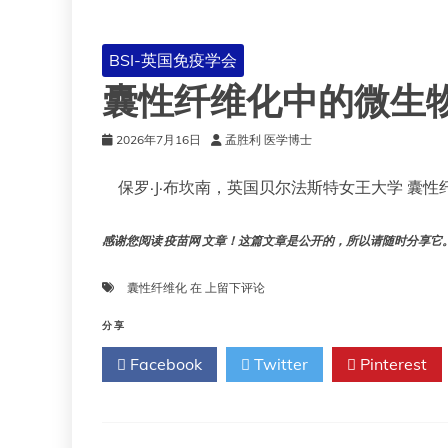
BSI-英国免疫学会
囊性纤维化中的微生
2026年7月16日
孟胜利 医学博士
保罗·J·布坎南，英国贝尔法斯特女王大学 囊性
感谢您阅读 疫苗网 文章！这篇文章是公开的，所以请随时分享它。!!
囊
囊性纤维化
在
上留下评论
性
纤
分享
维
Facebook
Twitter
Pinterest
化
中
的
微
生