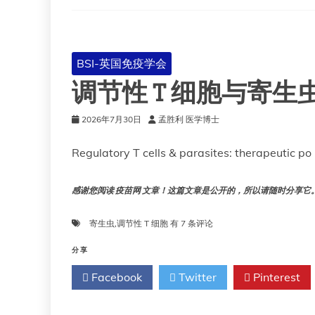
（RSV）
BSI-英国免疫学会
调节性 T 细胞与寄
2026年7月30日
孟胜利 医学博士
Regulatory T cells & parasites: therapeutic po
感谢您阅读 疫苗网 文章！这篇文章是公开的，所以请随时分享它。!!
调
寄生虫
,
调节性 T 细胞
有 7 条评论
节
性
分享
T
Facebook
Twitter
Pinterest
细
胞
与