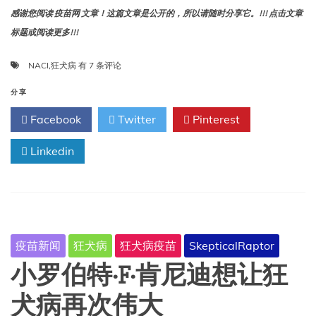
感谢您阅读 疫苗网 文章！这篇文章是公开的，所以请随时分享它。!!! 点击文章
标题或阅读更多!!!
NACI
NACI
,
狂犬病
有 7 条评论
2026
年
分享
4
Facebook
Twitter
Pinterest
月
声
Linkedin
明
摘
要：
关
于
评
估
疫苗新闻
狂犬病
狂犬病疫苗
SkepticalRaptor
接
触
小罗伯特·F·肯尼迪想让狂
潜
在
犬病再次伟大
狂