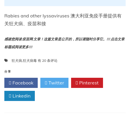
Rabies and other lyssaviruses 澳大利亚免疫手册提供有
关狂犬病、疫苗和接
感谢您阅读 疫苗网 文章！这篇文章是公开的，所以请随时分享它。!!! 点击文章
标题或阅读更多!!!
狂
狂犬病
,
狂犬病毒
有 20 条评论
犬
病
分享
和
Facebook
Twitter
Pinterest
其
他
Linkedin
狂
犬
病
毒