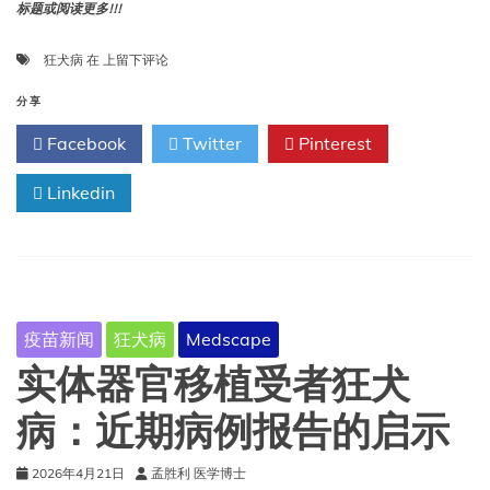
标题或阅读更多!!!
潜
狂犬病
在
上留下评论
在
狂
分享
犬
Facebook
Twitter
Pinterest
病
动
Linkedin
物
暴
露
评
估
最
新
疫苗新闻
狂犬病
Medscape
指
导
实体器官移植受者狂犬
意
见
病：近期病例报告的启示
2026年4月21日
孟胜利 医学博士