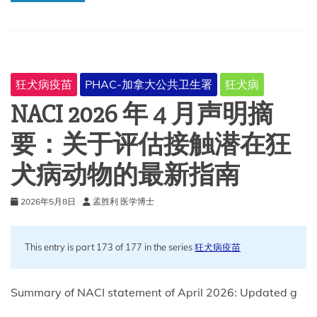
还
会
感
染
狂
犬
狂犬病疫苗
PHAC-加拿大公共卫生署
狂犬病
病
吗？
NACI 2026 年 4 月声明摘
要：关于评估接触潜在狂
犬病动物的最新指南
2026年5月8日
孟胜利 医学博士
This entry is part 173 of 177 in the series
狂犬病疫苗
Summary of NACI statement of April 2026: Updated g