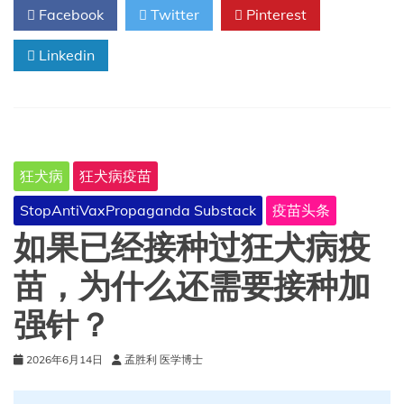
Facebook
Twitter
Pinterest
疫
苗
Linkedin
之
外：
人
们
常
常
忽
狂犬病
狂犬病疫苗
略
的
StopAntiVaxPropaganda Substack
疫苗头条
犬
类
如果已经接种过狂犬病疫
疫
苗
苗，为什么还需要接种加
强针？
2026年6月14日
孟胜利 医学博士