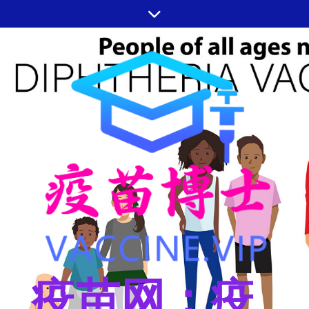
跳
至
内
容
疫苗网：疫