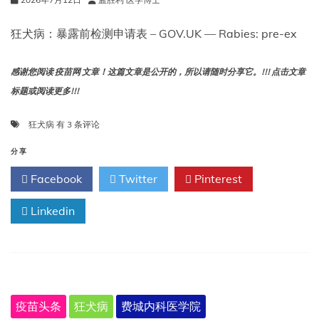
严
重
性
狂犬病：暴露前检测申请表 – GOV.UK — Rabies: pre-ex
感谢您阅读 疫苗网 文章！这篇文章是公开的，所以请随时分享它。!!! 点击文章
标题或阅读更多!!!
狂
狂犬病
有 3 条评论
犬
病：
分享
暴
Facebook
Twitter
Pinterest
露
前
Linkedin
检
测
申
请
表
疫苗头条
狂犬病
费城内科医学院