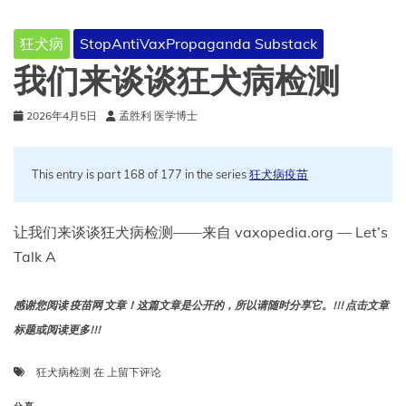
近
期
狂犬病
StopAntiVaxPropaganda Substack
病
例
我们来谈谈狂犬病检测
报
告
2026年4月5日
孟胜利 医学博士
的
启
示
This entry is part 168 of 177 in the series
狂犬病疫苗
让我们来谈谈狂犬病检测——来自 vaxopedia.org — Let’s
Talk A
感谢您阅读 疫苗网 文章！这篇文章是公开的，所以请随时分享它。!!! 点击文章
标题或阅读更多!!!
我
狂犬病检测
在
上留下评论
们