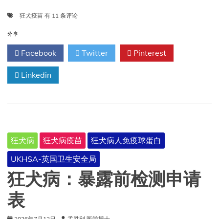
狂
狂犬疫苗
有 11 条评论
犬
疫
分享
苗
Facebook
Twitter
Pinterest
缓
解
Linkedin
了
印
度
克
什
米
尔
狂犬病
狂犬病疫苗
狂犬病人免疫球蛋白
地
区
UKHSA-英国卫生安全局
犬
咬
狂犬病：暴露前检测申请
伤
问
表
题
的
2026年7月12日
孟胜利 医学博士