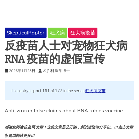
能
否
帮
助
我
SkepticalRaptor
狂犬病
狂犬病疫苗
们
最
反疫苗人士对宠物狂犬病
终
终
RNA 疫苗的虚假宣传
结
这
2026年1月23日
孟胜利 医学博士
种
疾
病？
This entry is part 161 of 177 in the series
狂犬病疫苗
Anti-vaxxer false claims about RNA rabies vaccine
感谢您阅读 疫苗网 文章！这篇文章是公开的，所以请随时分享它。!!! 点击文章
标题或阅读更多!!!