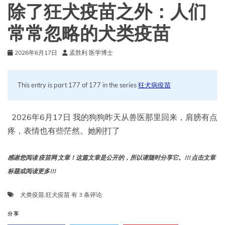
除了狂犬疫苗之外：人们
常常忽略的犬类疫苗
2026年6月17日
孟胜利 医学博士
This entry is part 177 of 177 in the series
狂犬病疫苗
2026年6月17日 我的狗狗昨天从兽医那里回来，肩膀有点
疼，表情也有些茫然。她刚打了
感谢您阅读 疫苗网 文章！这篇文章是公开的，所以请随时分享它。!!! 点击文章
标题或阅读更多!!!
除
犬类疫苗
,
狂犬疫苗
有 3 条评论
了
狂
分享
犬