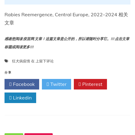
Rabies Reemergence, Central Europe, 2022–2024 相关
文章
感谢您阅读 疫苗网 文章！这篇文章是公开的，所以请随时分享它。!!! 点击文章
标题或阅读更多!!!
2022-
狂犬病疫情
在
上留下评论
2024
年
分享
中
Facebook
Twitter
Pinterest
欧
狂
Linkedin
犬
病
疫
情
再
度
出