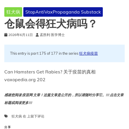
苗，
为
狂犬病
StopAntiVaxPropaganda Substack
什
么
仓鼠会得狂犬病吗？
还
需
2026年6月11日
孟胜利 医学博士
要
接
种
This entry is part 175 of 177 in the series
加
狂犬病疫苗
强
针？
Can Hamsters Get Rabies? 关于疫苗的真相
vaxopedia.org 202
感谢您阅读 疫苗网 文章！这篇文章是公开的，所以请随时分享它。!!! 点击文章
标题或阅读更多!!!
仓
狂犬病
在
上留下评论
鼠
会
分享