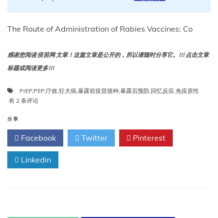
The Route of Administration of Rabies Vaccines: Co
感谢您阅读 疫苗网 文章！这篇文章是公开的，所以请随时分享它。!!! 点击文章
标题或阅读更多!!!
PrEP
,
PEP
,
疗效
,
狂犬病
,
暴露前疫苗接种
,
暴露后预防
,
回忆反应
,
免疫原性
狂
有 2 条评论
犬
疫
分享
苗
Facebook
Twitter
Pinterest
的
给
药
Linkedin
途
径：
数
据
比
较