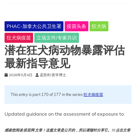
让
狂
犬
病
PHAC-加拿大公共卫生署
疫苗头条
狂犬病
再
次
狂犬病疫苗
立场文件/专家共识
伟
大
潜在狂犬病动物暴露评估
最新指导意见
2026年5月4日
孟胜利 医学博士
This entry is part 170 of 177 in the series
狂犬病疫苗
Updated guidance on the assessment of exposure to
感谢您阅读 疫苗网 文章！这篇文章是公开的，所以请随时分享它。!!! 点击文章