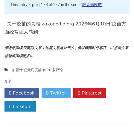
This entry is part 176 of 177 in the series
狂犬病疫苗
关于疫苗的真相 vaxopedia.org 2026年6月10日 疫苗方
面经常让人感到
感谢您阅读 疫苗网 文章！这篇文章是公开的，所以请随时分享它。!!! 点击文章
标题或阅读更多!!!
如
加强针
,
狂犬病疫苗
有 10 条评论
果
已
分享
经
Facebook
Twitter
Pinterest
接
种
Linkedin
过
狂
犬
病
疫