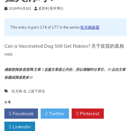
2026年6月8日
孟胜利 医学博士
This entry is part 174 of 177 in the series
狂犬病疫苗
Can a Vaccinated Dog Still Get Rabies? 关于疫苗的真相
vax
感谢您阅读 疫苗网 文章！这篇文章是公开的，所以请随时分享它。!!! 点击文章
标题或阅读更多!!!
接
狂犬病
在
上留下评论
种
过
分享
疫
Facebook
Twitter
Pinterest
苗
的
Linkedin
狗