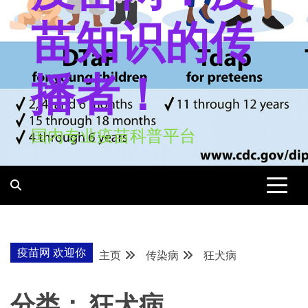
苗知识的传
播者！
国内专业疫苗科普平台
疫苗网 欢迎你
主页
传染病
狂犬病
分类：
狂犬病