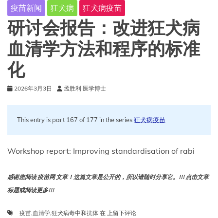
疫苗新闻
狂犬病
狂犬病疫苗
研讨会报告：改进狂犬病
血清学方法和程序的标准
化
2026年3月3日
孟胜利 医学博士
This entry is part 167 of 177 in the series
狂犬病疫苗
Workshop report: Improving standardisation of rabi
感谢您阅读 疫苗网 文章！这篇文章是公开的，所以请随时分享它。!!! 点击文章
标题或阅读更多!!!
研
疫苗
,
血清学
,
狂犬病毒中和抗体
在
上留下评论