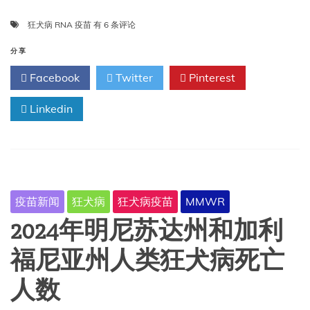
反
狂犬病 RNA 疫苗
有 6 条评论
疫
苗
分享
人
Facebook
Twitter
Pinterest
士
对
Linkedin
宠
物
狂
犬
病
RNA
疫
疫苗新闻
狂犬病
狂犬病疫苗
MMWR
苗
的
2024年明尼苏达州和加利
虚
假
福尼亚州人类狂犬病死亡
宣
传
人数