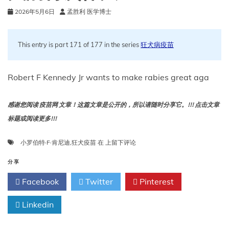
犬
2026年5月6日
孟胜利 医学博士
病
动
物
的
This entry is part 171 of 177 in the series
狂犬病疫苗
最
新
指
Robert F Kennedy Jr wants to make rabies great aga
南
感谢您阅读 疫苗网 文章！这篇文章是公开的，所以请随时分享它。!!! 点击文章
标题或阅读更多!!!
小
小罗伯特·F·肯尼迪
,
狂犬疫苗
在
上留下评论
罗
伯
分享
特
Facebook
Twitter
Pinterest
·F·
肯
Linkedin
尼
迪
想