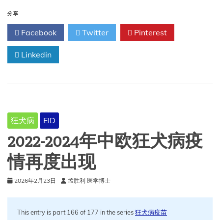
讨
会
分享
报
Facebook
Twitter
Pinterest
告：
改
Linkedin
进
狂
犬
病
血
清
学
狂犬病
EID
方
法
2022-2024年中欧狂犬病疫
和
程
情再度出现
序
的
2026年2月23日
孟胜利 医学博士
标
准
化
This entry is part 166 of 177 in the series
狂犬病疫苗