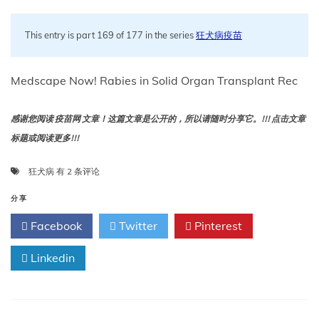
This entry is part 169 of 177 in the series
狂犬病疫苗
Medscape Now! Rabies in Solid Organ Transplant Rec
感谢您阅读 疫苗网 文章！这篇文章是公开的，所以请随时分享它。!!! 点击文章
标题或阅读更多!!!
实
狂犬病
有 2 条评论
体
器
分享
官
Facebook
Twitter
Pinterest
移
植
Linkedin
受
者
狂
犬
病：