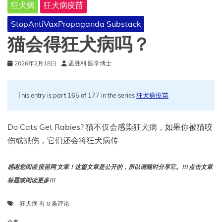
狂犬病
狂犬病疫苗
现
StopAntiVaxPropaganda Substack
猫会得狂犬病吗？
2026年2月18日
孟胜利 医学博士
This entry is part 165 of 177 in the series
狂犬病疫苗
Do Cats Get Rabies? 猫不仅会感染狂犬病，如果你被猫咬
伤或抓伤，它们还会将狂犬病传
感谢您阅读 疫苗网 文章！这篇文章是公开的，所以请随时分享它。!!! 点击文章
标题或阅读更多!!!
猫
狂犬病
有 8 条评论
会