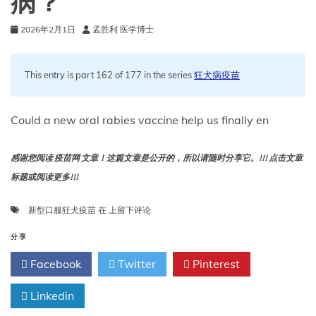
病？
暴
露
2026年2月1日
孟胜利 医学博士
前
预
防
This entry is part 162 of 177 in the series
狂犬病疫苗
(PrEP)
的
最
Could a new oral rabies vaccine help us finally en
新
指
南
感谢您阅读 疫苗网 文章！这篇文章是公开的，所以请随时分享它。!!! 点击文章
标题或阅读更多!!!
新
新型口服狂犬疫苗
在
上留下评论
型
口
分享
服
Facebook
Twitter
Pinterest
狂
犬
Linkedin
疫
苗