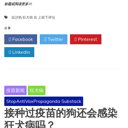
标题或阅读更多!!!
一
拉沙热
,
狂犬病
在
上留下评论
种
疫
分享
苗
Facebook
Twitter
Pinterest
能
否
Linkedin
同
时
预
防
拉
沙
热
疫苗新闻
狂犬病
和
狂
StopAntiVaxPropaganda Substack
犬
病？
接种过疫苗的狗还会感染
狂犬病吗？