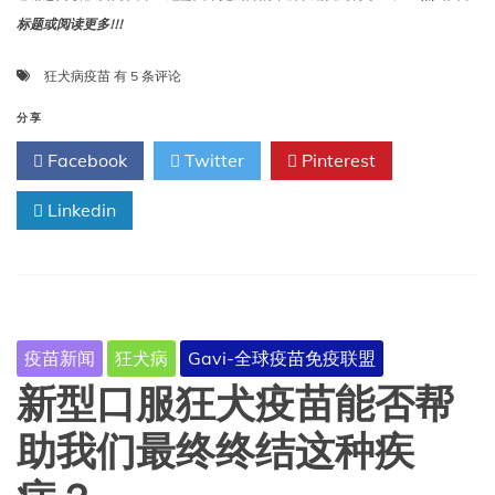
标题或阅读更多!!!
NACI
狂犬病疫苗
有 5 条评论
2026
年
分享
1
Facebook
Twitter
Pinterest
月
30
Linkedin
日
发
布
的
声
明
摘
疫苗新闻
狂犬病
Gavi-全球疫苗免疫联盟
要：
狂
新型口服狂犬疫苗能否帮
犬
疫
助我们最终终结这种疾
苗
用
于