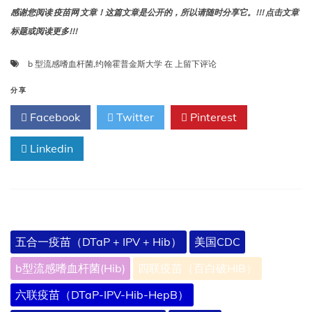
感谢您阅读 疫苗网 文章！这篇文章是公开的，所以请随时分享它。!!! 点击文章
标题或阅读更多!!!
b
b 型流感嗜血杆菌
,
约翰霍普金斯大学
在
上留下评论
型
流
分享
感
Facebook
Twitter
Pinterest
嗜
血
Linkedin
杆
菌-
约
翰
霍
普
金
五合一疫苗（DTaP + IPV + Hib）
美国CDC
斯
大
b型流感嗜血杆菌(Hib)
四联疫苗（百白破HIB）
学
六联疫苗（DTaP-IPV-Hib-HepB）