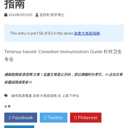
指南
2025年8月30日
孟胜利 医学博士
This entry is part 56 of 63 in the series
加拿大免疫指南
Tetanus toxoid: Canadian Immunization Guide 针对卫生
专业
感谢您阅读 疫苗网 文章！这篇文章是公开的，所以请随时分享它。!!! 点击文章
标题或阅读更多!!!
破
破伤风类毒素
,
加拿大免疫指南
在
上留下评论
伤
风
分享
类
Facebook
Twitter
Pinterest
毒
素: