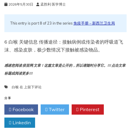
2026年5月30日
孟胜利 医学博士
This entry is part 8 of 23 in the series
免疫手册 – 新西兰卫生局
6 白喉 关键信息 传播途径：接触病例或传染者的呼吸道飞
沫、感染皮肤，极少数情况下接触被感染物品。
感谢您阅读 疫苗网 文章！这篇文章是公开的，所以请随时分享它。!!! 点击文章
标题或阅读更多!!!
白
白喉
在
上留下评论
喉
（2026
分享
版
Facebook
Twitter
Pinterest
免
疫
Linkedin
手
册