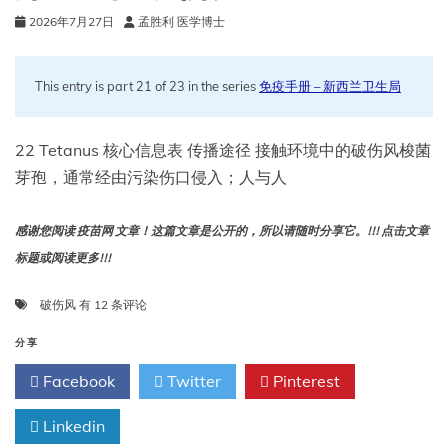
2026年7月27日
孟胜利 医学博士
This entry is part 21 of 23 in the series
免疫手册 – 新西兰卫生局
22 Tetanus 核心信息表 传播途径 接触环境中的破伤风梭菌
芽孢，通常经由污染伤口侵入；人与人
感谢您阅读 疫苗网 文章！这篇文章是公开的，所以请随时分享它。!!! 点击文章
标题或阅读更多!!!
第
破伤风
有 12 条评论
22
章
分享
破
Facebook
Twitter
Pinterest
伤
风
Linkedin