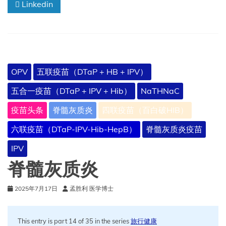
Linkedin
加
拿
大
免
疫
指
南
OPV
五联疫苗（DTaP + HB + IPV）
五合一疫苗（DTaP + IPV + Hib）
NaTHNaC
疫苗头条
脊髓灰质炎
四联疫苗（百白破HIB）
六联疫苗（DTaP-IPV-Hib-HepB）
脊髓灰质炎疫苗
IPV
脊髓灰质炎
2025年7月17日
孟胜利 医学博士
This entry is part 14 of 35 in the series
旅行健康