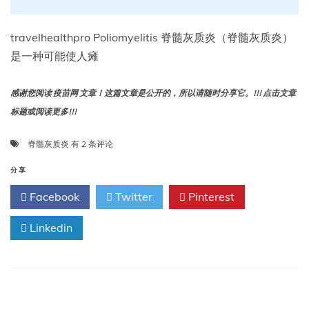
travelhealthpro Poliomyelitis 脊髓灰质炎（脊髓灰质炎）
是一种可能使人瘫
感谢您阅读 疫苗网 文章！这篇文章是公开的，所以请随时分享它。!!! 点击文章
标题或阅读更多!!!
脊
脊髓灰质炎
有 2 条评论
髓
灰
分享
质
Facebook
Twitter
Pinterest
炎
Linkedin