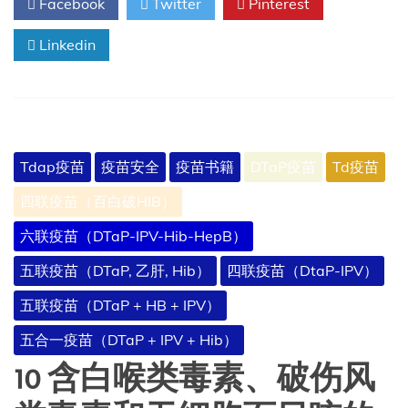
Facebook
Twitter
Pinterest
嗜
血
Linkedin
杆
菌
疾
病
Tdap疫苗
疫苗安全
疫苗书籍
DTaP疫苗
Td疫苗
四联疫苗（百白破HIB）
六联疫苗（DTaP-IPV-Hib-HepB）
五联疫苗（DTaP, 乙肝, Hib）
四联疫苗（DtaP-IPV）
五联疫苗（DTaP + HB + IPV）
五合一疫苗（DTaP + IPV + Hib）
10 含白喉类毒素、破伤风