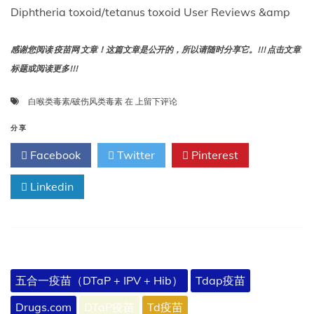
Diphtheria toxoid/tetanus toxoid User Reviews &amp
感谢您阅读 疫苗网 文章！这篇文章是公开的，所以请随时分享它。!!! 点击文章
标题或阅读更多!!!
白
白喉类毒素/破伤风类毒素
在
上留下评论
喉
类
分享
毒
Facebook
Twitter
Pinterest
素/
破
Linkedin
伤
风
类
毒
素
用
户
五合一疫苗（DTaP + IPV + Hib）
Tdap疫苗
评
价
Drugs.com
DTaP疫苗
Td疫苗
与