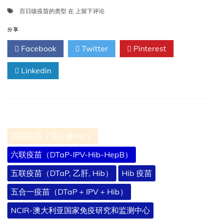
百
百日咳疫苗的类型
在
上留下评论
日
咳
分享
疫
Facebook
Twitter
Pinterest
苗
的
Linkedin
类
型
四联疫苗（百白破HIB）
六联疫苗（DTaP-IPV-Hib-HepB）
五联疫苗（DTaP, 乙肝, Hib）
Hib 疫苗
五合一疫苗（DTaP + IPV + Hib）
NCIR-澳大利亚国家免疫研究和监测中心