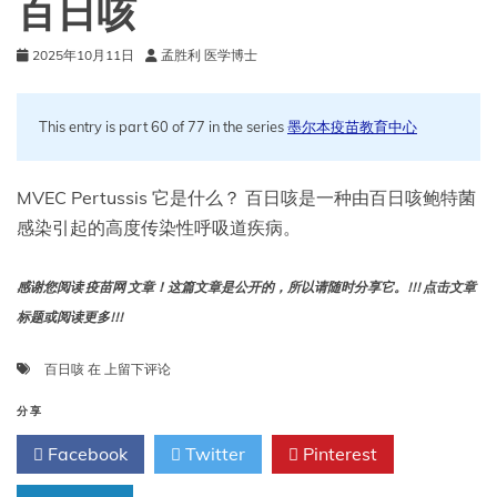
百日咳
2025年10月11日
孟胜利 医学博士
This entry is part 60 of 77 in the series
墨尔本疫苗教育中心
MVEC Pertussis 它是什么？ 百日咳是一种由百日咳鲍特菌
感染引起的高度传染性呼吸道疾病。
感谢您阅读 疫苗网 文章！这篇文章是公开的，所以请随时分享它。!!! 点击文章
标题或阅读更多!!!
百
百日咳
在
上留下评论
日
咳
分享
Facebook
Twitter
Pinterest