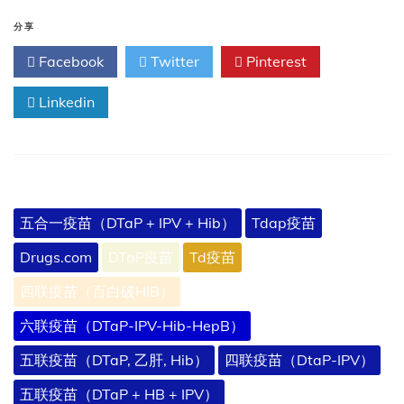
喉
类
分享
毒
Facebook
Twitter
Pinterest
素/
破
Linkedin
伤
风
类
毒
素
替
代
五合一疫苗（DTaP + IPV + Hib）
Tdap疫苗
品
比
Drugs.com
DTaP疫苗
Td疫苗
较
四联疫苗（百白破HIB）
六联疫苗（DTaP-IPV-Hib-HepB）
五联疫苗（DTaP, 乙肝, Hib）
四联疫苗（DtaP-IPV）
五联疫苗（DTaP + HB + IPV）