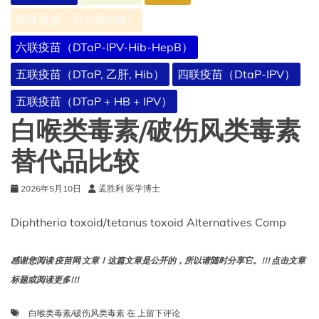
评
四联疫苗（百白破HIB）
分
六联疫苗（DTaP-IPV-Hib-HepB）
五联疫苗（DTaP, 乙肝, Hib）
四联疫苗（DtaP-IPV）
五联疫苗（DTaP + HB + IPV）
白喉类毒素/破伤风类毒素
替代品比较
2026年5月10日
孟胜利 医学博士
Diphtheria toxoid/tetanus toxoid Alternatives Comp
感谢您阅读 疫苗网 文章！这篇文章是公开的，所以请随时分享它。!!! 点击文章
标题或阅读更多!!!
白
白喉类毒素/破伤风类毒素
在
上留下评论