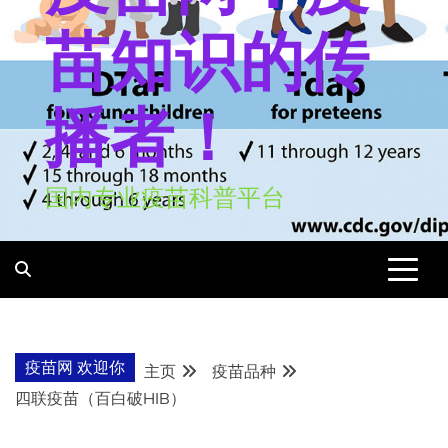
苗知识的传
播者！
国内专业疫苗科普平台
疫苗网 欢迎你
主页
疫苗品种
四联疫苗（百白破HIB）