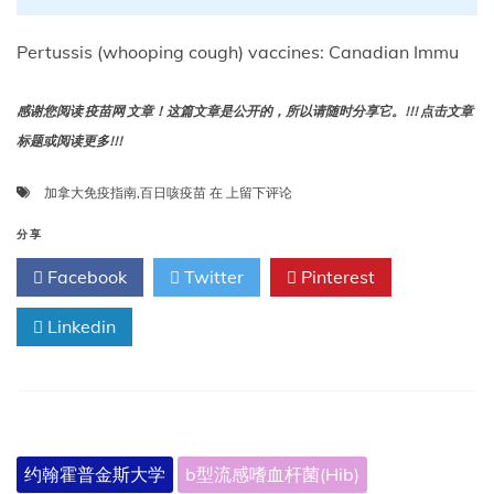
Pertussis (whooping cough) vaccines: Canadian Immu
感谢您阅读 疫苗网 文章！这篇文章是公开的，所以请随时分享它。!!! 点击文章
标题或阅读更多!!!
百
加拿大免疫指南
,
百日咳疫苗
在
上留下评论
日
咳
分享
疫
Facebook
Twitter
Pinterest
苗:
加
Linkedin
拿
大
免
疫
指
南
约翰霍普金斯大学
b型流感嗜血杆菌(Hib)