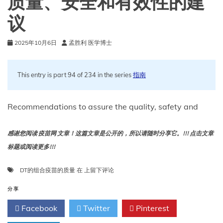
质量、安全和有效性的建
议
2025年10月6日
孟胜利 医学博士
This entry is part 94 of 234 in the series
指南
Recommendations to assure the quality, safety and
感谢您阅读 疫苗网 文章！这篇文章是公开的，所以请随时分享它。!!! 点击文章
标题或阅读更多!!!
确
DT的组合疫苗的质量
在
上留下评论
保
基
分享
于
Facebook
Twitter
Pinterest
DT
的