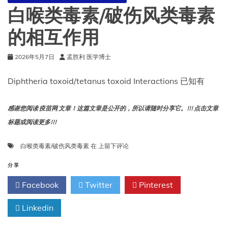
白喉类毒素/破伤风类毒素
的相互作用
2026年5月7日
孟胜利 医学博士
Diphtheria toxoid/tetanus toxoid Interactions 已知有
感谢您阅读 疫苗网 文章！这篇文章是公开的，所以请随时分享它。!!! 点击文章
标题或阅读更多!!!
白
白喉类毒素/破伤风类毒素
在
上留下评论
喉
类
分享
毒
Facebook
Twitter
Pinterest
素/
破
Linkedin
伤
风
类