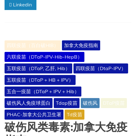
Linkedin
组
合
疫
苗
的
质
量、
四联疫苗（百白破HIB）
加拿大免疫指南
安
全
六联疫苗（DTaP-IPV-Hib-HepB）
和
有
五联疫苗（DTaP, 乙肝, Hib）
四联疫苗（DtaP-IPV）
效
性
五联疫苗（DTaP + HB + IPV）
的
建
五合一疫苗（DTaP + IPV + Hib）
议
破伤风人免疫球蛋白
Tdap疫苗
破伤风
DTaP疫苗
PHAC-加拿大公共卫生署
Td疫苗
破伤风类毒素:加拿大免疫