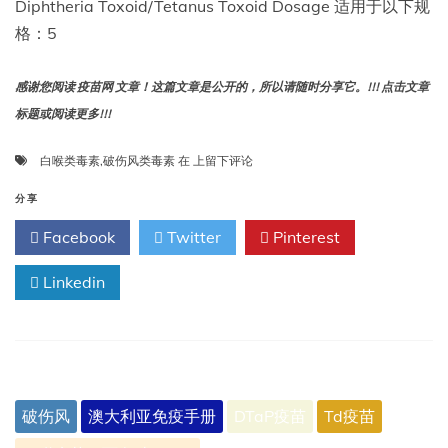
Diphtheria Toxoid/Tetanus Toxoid Dosage 适用于以下规
格：5
感谢您阅读 疫苗网 文章！这篇文章是公开的，所以请随时分享它。!!! 点击文章
标题或阅读更多!!!
白
白喉类毒素
,
破伤风类毒素
在
上留下评论
喉
类
分享
毒
Facebook
Twitter
Pinterest
素/
破
Linkedin
伤
风
类
毒
素
剂
量
破伤风
澳大利亚免疫手册
DTaP疫苗
Td疫苗