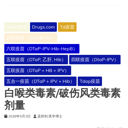
毒
素
的
相
DTaP疫苗
Drugs.com
Td疫苗
互
作
四联疫苗（百白破HIB）
用
六联疫苗（DTaP-IPV-Hib-HepB）
五联疫苗（DTaP, 乙肝, Hib）
四联疫苗（DtaP-IPV）
五联疫苗（DTaP + HB + IPV）
五合一疫苗（DTaP + IPV + Hib）
Tdap疫苗
白喉类毒素/破伤风类毒素
剂量
2026年5月3日
孟胜利 医学博士