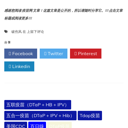
感谢您阅读 疫苗网 文章！这篇文章是公开的，所以请随时分享它。!!! 点击文章
标题或阅读更多!!!
破
破伤风
在
上留下评论
伤
风
分享
Facebook
Twitter
Pinterest
Linkedin
五联疫苗（DTaP + HB + IPV）
五合一疫苗（DTaP + IPV + Hib）
Tdap疫苗
美国CDC
百日咳
DTaP疫苗