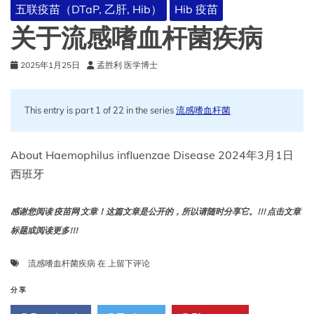
五联疫苗（DTaP, 乙肝, Hib）
Hib 疫苗
关于流感嗜血杆菌疾病
2025年1月25日
孟胜利 医学博士
This entry is part 1 of 22 in the series
流感嗜血杆菌
About Haemophilus influenzae Disease 2024年3月1日
西班牙
感谢您阅读 疫苗网 文章！这篇文章是公开的，所以请随时分享它。!!! 点击文章
标题或阅读更多!!!
关
流感嗜血杆菌疾病
在
上留下评论
于
流
分享
感