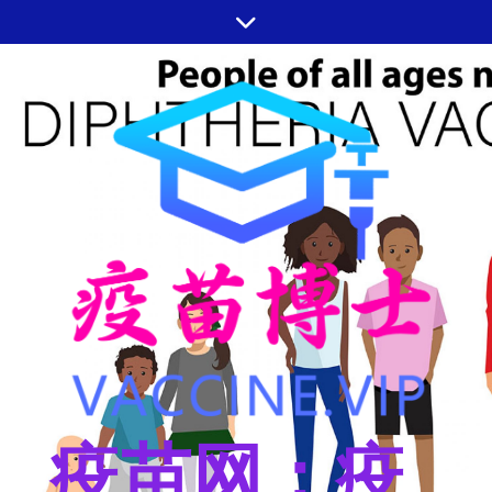
跳
至
内
容
疫苗网：疫