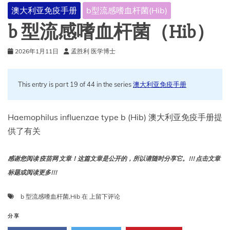
澳大利亚免疫手册
b型流感嗜血杆菌(Hib)
b 型流感嗜血杆菌（Hib）
2026年1月11日
孟胜利 医学博士
This entry is part 19 of 44 in the series
澳大利亚免疫手册
Haemophilus influenzae type b (Hib) 澳大利亚免疫手册提
供了有关
感谢您阅读 疫苗网 文章！这篇文章是公开的，所以请随时分享它。!!! 点击文章
标题或阅读更多!!!
b
b 型流感嗜血杆菌
,
Hib
在
上留下评论
型
流
分享
感