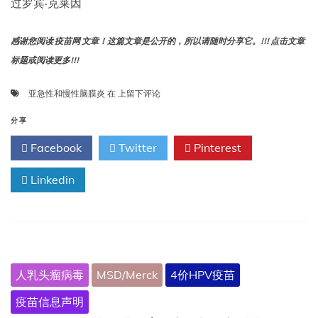
过罗宾·克莱因
感谢您阅读 疫苗网 文章！这篇文章是公开的，所以请随时分享它。!!! 点击文章
标题或阅读更多!!!
亚
亚急性和慢性脑膜炎
在
上留下评论
急
性
分享
和
Facebook
Twitter
Pinterest
慢
性
Linkedin
脑
膜
炎
人乳头瘤病毒
MSD/Merck
4价HPV疫苗
疫苗信息声明