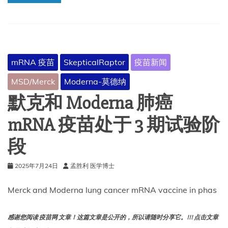
婴
儿
的
呼
吸
道
mRNA 疫苗
SkepticalRaptor
疫苗新闻
合
胞
MSD/Merck
Moderna-莫德纳
病
毒
默克和 Moderna 肺癌
疾
病
mRNA 疫苗处于 3 期试验阶
段
2025年7月24日
孟胜利 医学博士
Merck and Moderna lung cancer mRNA vaccine in phas
感谢您阅读 疫苗网 文章！这篇文章是公开的，所以请随时分享它。!!! 点击文章