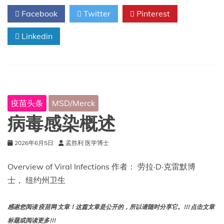
护
Facebook
Twitter
Pinterest
范
围
Linkedin
扩
大
至
高
危
儿
童
疫苗头条
MSD/Merck
和
青
病毒感染概述
少
年
2026年6月5日
孟胜利 医学博士
Overview of Viral Infections 作者： 劳拉·D·克雷默博
士， 纽约州卫生
感谢您阅读 疫苗网 文章！这篇文章是公开的，所以请随时分享它。!!! 点击文章
标题或阅读更多!!!