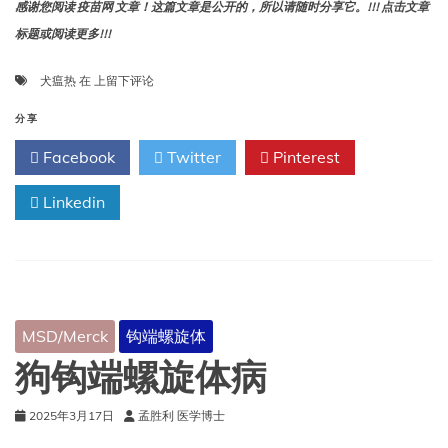
感谢您阅读 疫苗网 文章！这篇文章是公开的，所以请随时分享它。!!! 点击文章
标题或阅读更多!!!
犬
犬瘟热
在
上留下评论
瘟
热
分享
（Hardpad
Facebook
Twitter
Pinterest
病）
Linkedin
MSD/Merck
钩端螺旋体
狗钩端螺旋体病
2025年3月17日
孟胜利 医学博士