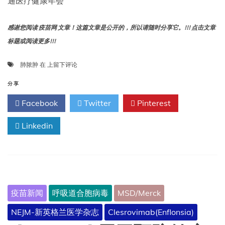
通医疗健康年会
感谢您阅读 疫苗网 文章！这篇文章是公开的，所以请随时分享它。!!! 点击文章
标题或阅读更多!!!
肺
肺脓肿
在
上留下评论
脓
肿
分享
Facebook
Twitter
Pinterest
Linkedin
疫苗新闻
呼吸道合胞病毒
MSD/Merck
NEJM-新英格兰医学杂志
Clesrovimab(Enflonsia)