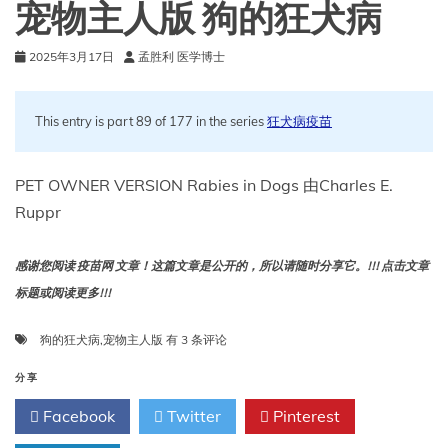
宠物主人版 狗的狂犬病
2025年3月17日
孟胜利 医学博士
This entry is part 89 of 177 in the series
狂犬病疫苗
PET OWNER VERSION Rabies in Dogs 由Charles E.
Ruppr
感谢您阅读 疫苗网 文章！这篇文章是公开的，所以请随时分享它。!!! 点击文章
标题或阅读更多!!!
宠
狗的狂犬病
,
宠物主人版
有 3 条评论
物
主
分享
人
Facebook
Twitter
Pinterest
版
狗