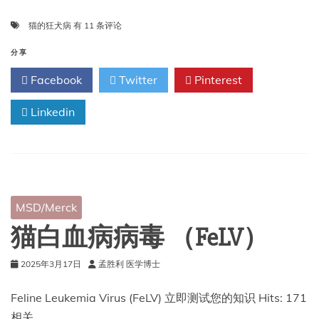
猫
猫的狂犬病
有 11 条评论
的
狂
分享
犬
Facebook
Twitter
Pinterest
病
Linkedin
MSD/Merck
猫白血病病毒 （FeLV）
2025年3月17日
孟胜利 医学博士
Feline Leukemia Virus (FeLV) 立即测试您的知识 Hits: 171
相关