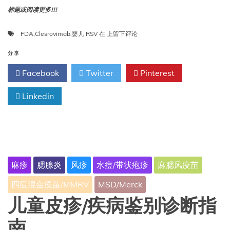
标题或阅读更多!!!
Clesrovimab
FDA
,
Clesrovimab
,
婴儿 RSV
在
上留下评论
获
得
分享
FDA
Facebook
Twitter
Pinterest
批
准
Linkedin
用
于
婴
儿
RSV
下
呼
麻疹
腮腺炎
风疹
水痘/带状疱疹
麻腮风疫苗
吸
道
四痘混合疫苗/MMRV
MSD/Merck
预
防
儿童皮疹/疾病鉴别诊断指
南