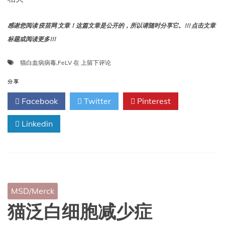
感谢您阅读 疫苗网 文章！这篇文章是公开的，所以请随时分享它。!!! 点击文章
标题或阅读更多!!!
猫
猫白血病病毒
,
FeLV
在
上留下评论
白
血
分享
病
Facebook
Twitter
Pinterest
病
毒
Linkedin
（FeLV）
MSD/Merck
猫泛白细胞减少症