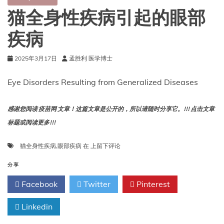
猫全身性疾病引起的眼部
疾病
2025年3月17日
孟胜利 医学博士
Eye Disorders Resulting from Generalized Diseases
感谢您阅读 疫苗网 文章！这篇文章是公开的，所以请随时分享它。!!! 点击文章
标题或阅读更多!!!
猫
猫全身性疾病
,
眼部疾病
在
上留下评论
全
身
分享
性
Facebook
Twitter
Pinterest
疾
病
Linkedin
引
起