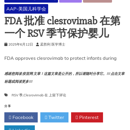
疗
AAP-美国儿科学会
的
方
FDA 批准 clesrovimab 在第
式
一个 RSV 季节保护婴儿
2025年6月12日
孟胜利 医学博士
FDA approves clesrovimab to protect infants during
感谢您阅读 疫苗网 文章！这篇文章是公开的，所以请随时分享它。!!! 点击文章
标题或阅读更多!!!
FDA
RSV 季
,
Clesrovimab
在
上留下评论
批
准
分享
clesrovimab
Facebook
Twitter
Pinterest
在
第
一