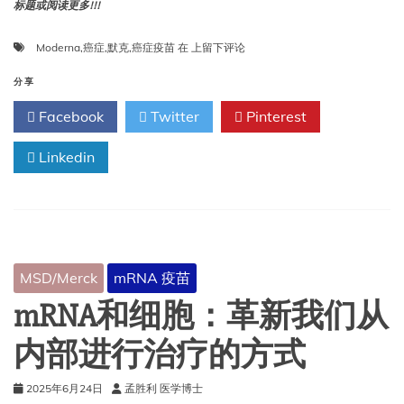
标题或阅读更多!!!
默
Moderna
,
癌症
,
默克
,
癌症疫苗
在
上留下评论
克
和
分享
Moderna
Facebook
Twitter
Pinterest
肺
癌
Linkedin
mRNA
疫
苗
处
于
3
期
MSD/Merck
mRNA 疫苗
试
验
mRNA和细胞：革新我们从
阶
段
内部进行治疗的方式
2025年6月24日
孟胜利 医学博士