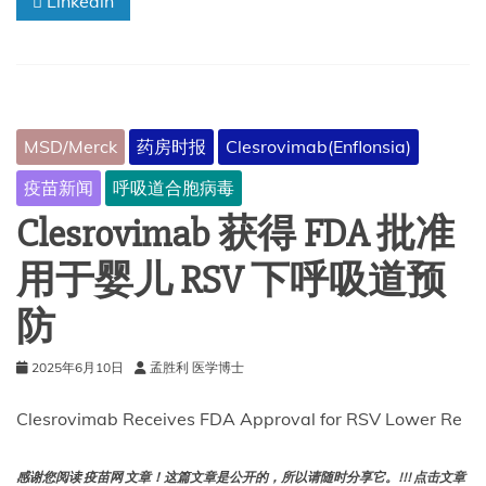
Linkedin
个
RSV
季
节
保
护
MSD/Merck
药房时报
Clesrovimab(Enflonsia)
婴
儿
疫苗新闻
呼吸道合胞病毒
Clesrovimab 获得 FDA 批准
用于婴儿 RSV 下呼吸道预
防
2025年6月10日
孟胜利 医学博士
Clesrovimab Receives FDA Approval for RSV Lower Re
感谢您阅读 疫苗网 文章！这篇文章是公开的，所以请随时分享它。!!! 点击文章