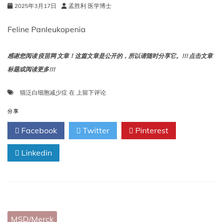
2025年3月17日
孟胜利 医学博士
Feline Panleukopenia
感谢您阅读 疫苗网 文章！这篇文章是公开的，所以请随时分享它。!!! 点击文章
标题或阅读更多!!!
猫
猫泛白细胞减少症
在
上留下评论
泛
白
分享
细
Facebook
Twitter
Pinterest
胞
减
Linkedin
少
症
MSD/Merck