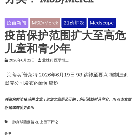
疫苗新闻
MSD/Merck
21价肺炎
Medscape
疫苗保护范围扩大至高危
儿童和青少年
2026年6月22日
孟胜利 医学博士
海蒂·斯普莱特 2026年6月19日 98 跳转至要点 据制造商
默克公司发布的新闻稿称
感谢您阅读 疫苗网 文章！这篇文章是公开的，所以请随时分享它。!!! 点击文章
标题或阅读更多!!!
疫
肺炎球菌疫苗
在
上留下评论
苗
保
分享