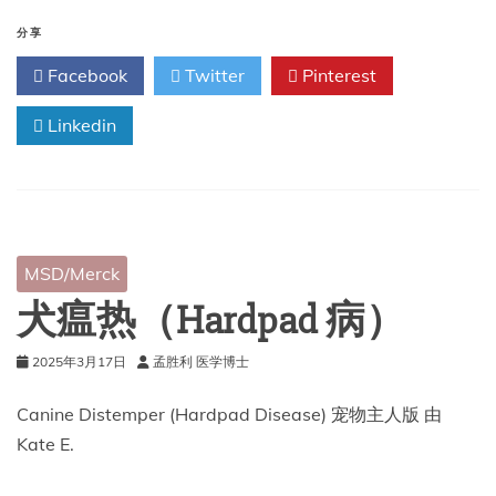
呼
吸
分享
道
Facebook
Twitter
Pinterest
疾
病
Linkedin
综
合
体
（猫
病
毒
性
MSD/Merck
鼻
气
犬瘟热（Hardpad 病）
管
炎、
2025年3月17日
孟胜利 医学博士
猫
杯
状
Canine Distemper (Hardpad Disease) 宠物主人版 由
病
Kate E.
毒）