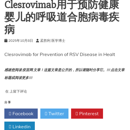
Clesrovimab用于预防健康
婴儿的呼吸道合胞病毒疾
病
2025年10月8日
孟胜利 医学博士
Clesrovimab for Prevention of RSV Disease in Healt
感谢您阅读 疫苗网 文章！这篇文章是公开的，所以请随时分享它。!!! 点击文章
标题或阅读更多!!!
Clesrovimab
在
上留下评论
用
于
分享
预
Facebook
Twitter
Pinterest
防
健
康
Linkedin