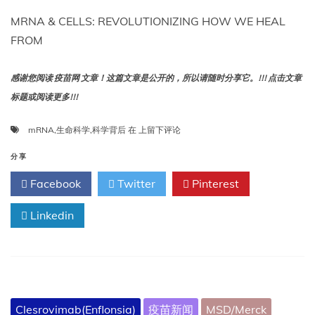
MRNA & CELLS: REVOLUTIONIZING HOW WE HEAL
FROM
感谢您阅读 疫苗网 文章！这篇文章是公开的，所以请随时分享它。!!! 点击文章
标题或阅读更多!!!
mRNA
mRNA
,
生命科学
,
科学背后
在
上留下评论
和
细
分享
胞：
Facebook
Twitter
Pinterest
革
新
Linkedin
我
们
从
内
部
进
行
Clesrovimab(Enflonsia)
疫苗新闻
MSD/Merck
治