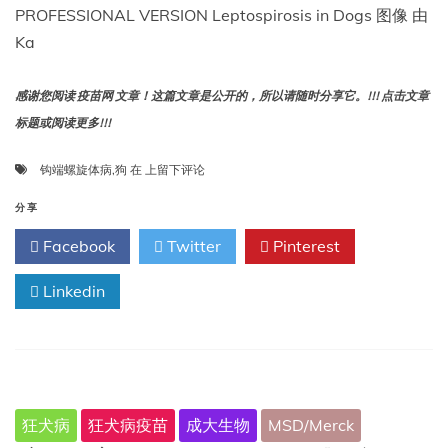
PROFESSIONAL VERSION Leptospirosis in Dogs 图像 由
Ka
感谢您阅读 疫苗网 文章！这篇文章是公开的，所以请随时分享它。!!! 点击文章
标题或阅读更多!!!
狗
钩端螺旋体病
,
狗
在
上留下评论
钩
端
分享
螺
Facebook
Twitter
Pinterest
旋
体
Linkedin
病
狂犬病
狂犬病疫苗
成大生物
MSD/Merck