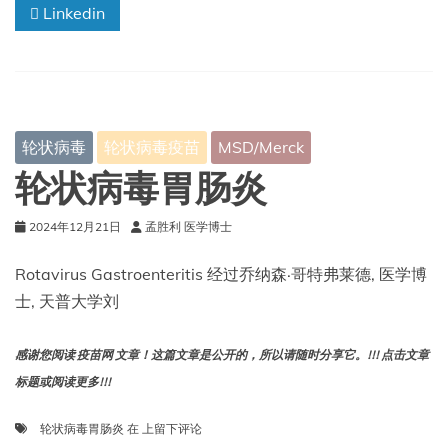
Linkedin
的
狂
犬
病
轮状病毒
轮状病毒疫苗
MSD/Merck
轮状病毒胃肠炎
2024年12月21日
孟胜利 医学博士
Rotavirus Gastroenteritis 经过乔纳森·哥特弗莱德, 医学博
士, 天普大学刘
感谢您阅读 疫苗网 文章！这篇文章是公开的，所以请随时分享它。!!! 点击文章
标题或阅读更多!!!
轮
轮状病毒胃肠炎
在
上留下评论
状