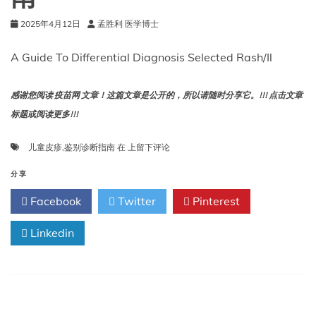
2025年4月12日
孟胜利 医学博士
A Guide To Differential Diagnosis Selected Rash/Il
感谢您阅读 疫苗网 文章！这篇文章是公开的，所以请随时分享它。!!! 点击文章
标题或阅读更多!!!
儿
儿童皮疹
,
鉴别诊断指南
在
上留下评论
童
皮
分享
疹/
Facebook
Twitter
Pinterest
疾
病
Linkedin
鉴
别
诊
断
指
南