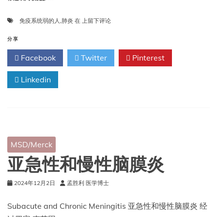
免
免疫系统弱的人
,
肺炎
在
上留下评论
疫
系
分享
统
Facebook
Twitter
Pinterest
弱
的
Linkedin
人
患
肺
炎
MSD/Merck
亚急性和慢性脑膜炎
2024年12月2日
孟胜利 医学博士
Subacute and Chronic Meningitis 亚急性和慢性脑膜炎 经