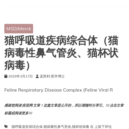
的
眼
部
疾
病
MSD/Merck
猫呼吸道疾病综合体（猫
病毒性鼻气管炎、猫杯状
病毒）
2025年3月17日
孟胜利 医学博士
Feline Respiratory Disease Complex (Feline Viral R
感谢您阅读 疫苗网 文章！这篇文章是公开的，所以请随时分享它。!!! 点击文章
标题或阅读更多!!!
猫
猫呼吸道疾病综合体
,
猫病毒性鼻气管炎
,
猫杯状病毒
在
上留下评论