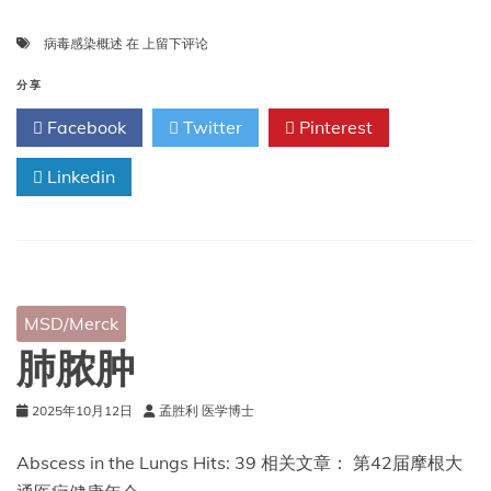
病
病毒感染概述
在
上留下评论
毒
感
分享
染
Facebook
Twitter
Pinterest
概
述
Linkedin
MSD/Merck
肺脓肿
2025年10月12日
孟胜利 医学博士
Abscess in the Lungs Hits: 39 相关文章： 第42届摩根大