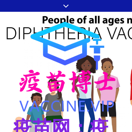
跳
至
内
容
疫苗网：疫