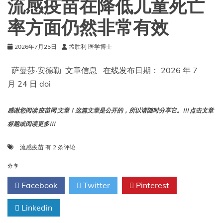
流感疫苗在降低儿童死亡
础
设
率方面仍然非常有效
施
2026年7月25日
孟胜利 医学博士
萨曼莎·安德勒 文章信息 在线发布日期： 2026 年 7
月 24 日 doi
感谢您阅读 疫苗网 文章！这篇文章是公开的，所以请随时分享它。!!! 点击文章
标题或阅读更多!!!
流
流感疫苗
有 2 条评论
感
疫
分享
苗
Facebook
Twitter
Pinterest
在
降
Linkedin
低
儿