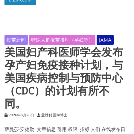
活
动
及
疫
苗
有
疫苗新闻
特殊人群疫苗接种（孕妇等）
JAMA
效
性
美国妇产科医师学会发布
预
测
孕产妇免疫接种计划，与
美国疾病控制与预防中心
（CDC）的计划有所不
同。
2026年6月20日
孟胜利 医学博士
萨曼莎·安德勒 文章信息 引用 权限 指标 人们 在线发布日