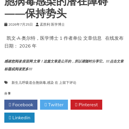
胞病毒感染的潜在障碍
——保持势头
2026年7月25日
孟胜利 医学博士
凯文·A·奥尔特，医学博士 1 作者单位 文章信息 在线发布
日期： 2026 年
感谢您阅读 疫苗网 文章！这篇文章是公开的，所以请随时分享它。!!! 点击文章
标题或阅读更多!!!
探
新生儿呼吸道合胞病毒
,
感染
在
上留下评论
讨
预
分享
防
Facebook
Twitter
Pinterest
新
生
Linkedin
儿
呼
吸