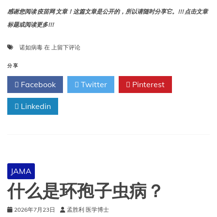
感谢您阅读 疫苗网 文章！这篇文章是公开的，所以请随时分享它。!!! 点击文章
标题或阅读更多!!!
什
诺如病毒
在
上留下评论
么
是
分享
诺
Facebook
Twitter
Pinterest
如
病
Linkedin
毒？
JAMA
什么是环孢子虫病？
2026年7月23日
孟胜利 医学博士