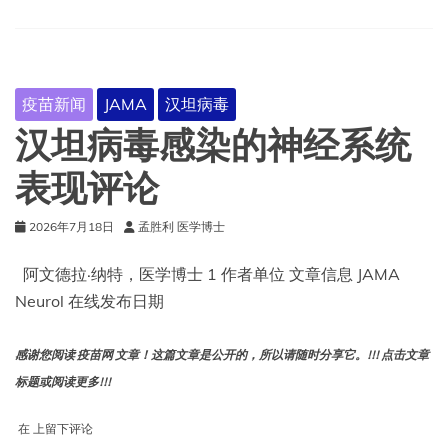
个
月
龄
儿
童
疫苗新闻
JAMA
汉坦病毒
使
用
汉坦病毒感染的神经系统
含
麻
表现评论
疹
疫
2026年7月18日
孟胜利 医学博士
苗
的
情
阿文德拉·纳特，医学博士 1 作者单位 文章信息 JAMA
况
Neurol 在线发布日期
感谢您阅读 疫苗网 文章！这篇文章是公开的，所以请随时分享它。!!! 点击文章
标题或阅读更多!!!
汉
在
上留下评论
坦