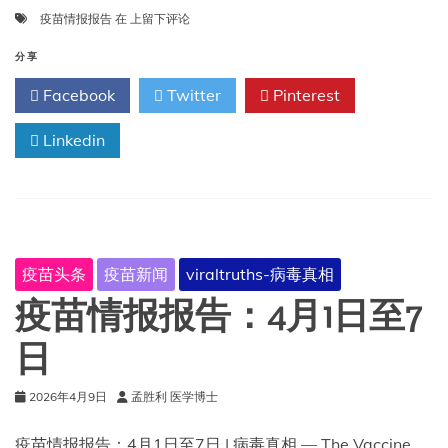
疫
疫苗情报报告
在
上留下评论
苗
情
分享
报
Facebook
Twitter
Pinterest
报
告：
Linkedin
4
月
8
日
至
14
日
疫苗头条
疫苗新闻
viraltruths-病毒真相
疫苗情报报告：4月1日至7
日
2026年4月9日
孟胜利 医学博士
疫苗情报报告：4月1日至7日 | 病毒真相 — The Vaccine