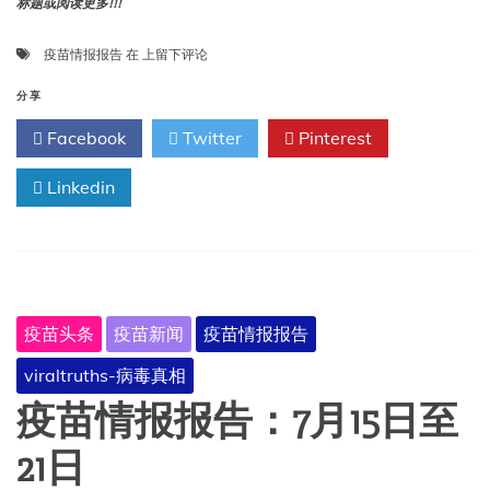
标题或阅读更多!!!
疫
疫苗情报报告
在
上留下评论
苗
情
分享
报
Facebook
Twitter
Pinterest
报
告：
Linkedin
7
月
22
日
至
28
日
疫苗头条
疫苗新闻
疫苗情报报告
viraltruths-病毒真相
疫苗情报报告：7月15日至
21日