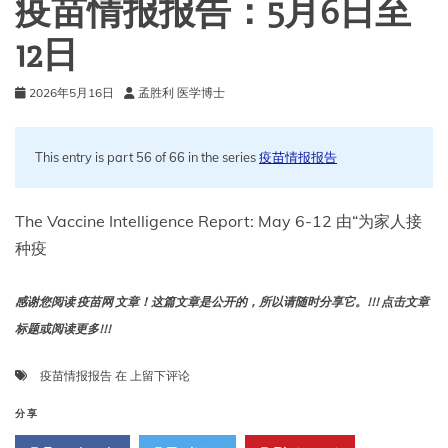
疫苗情报报告：5月6日至
12日
2026年5月16日
孟胜利 医学博士
This entry is part 56 of 66 in the series
疫苗情报报告
The Vaccine Intelligence Report: May 6-12 由“为家人接
种疫
感谢您阅读 疫苗网 文章！这篇文章是公开的，所以请随时分享它。!!! 点击文章
标题或阅读更多!!!
疫
疫苗情报报告
在
上留下评论
苗
情
分享
报