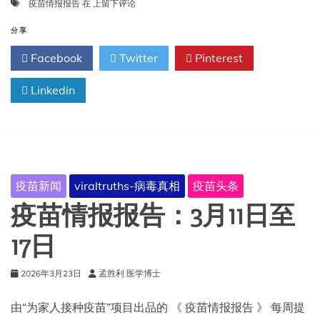
疫
疫苗情报报告
在
上留下评论
苗
情
分享
报
Facebook
Twitter
Pinterest
报
告：
Linkedin
3
月
18
日
至
24
日
疫苗新闻
viraltruths-病毒真相
疫苗头条
疫苗情报报告：3月11日至
17日
2026年3月23日
孟胜利 医学博士
由“为家人接种疫苗”项目出品的 《 疫苗情报报告 》 每周提