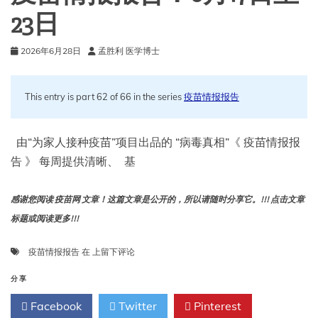
23日
2026年6月28日
孟胜利 医学博士
This entry is part 62 of 66 in the series
疫苗情报报告
由“为家人接种疫苗”项目出品的 “病毒真相”《 疫苗情报报
告 》 每周提供清晰、 基
感谢您阅读 疫苗网 文章！这篇文章是公开的，所以请随时分享它。!!! 点击文章
标题或阅读更多!!!
疫
疫苗情报报告
在
上留下评论
苗
情
分享
报
Facebook
Twitter
Pinterest
报