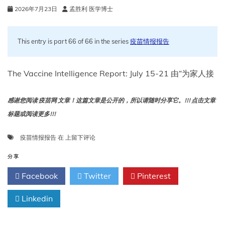
2026年7月23日
孟胜利 医学博士
This entry is part 66 of 66 in the series
疫苗情报报告
The Vaccine Intelligence Report: July 15-21 由“为家人接
感谢您阅读 疫苗网 文章！这篇文章是公开的，所以请随时分享它。!!! 点击文章
标题或阅读更多!!!
疫
疫苗情报报告
在
上留下评论
苗
情
分享
报
Facebook
Twitter
Pinterest
报
告：
Linkedin
7
月
15