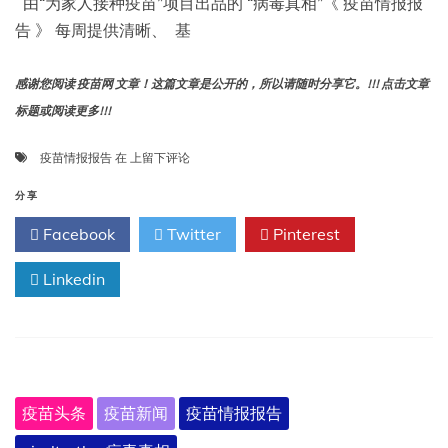
由“为家人接种疫苗”项目出品的 “病毒真相”《 疫苗情报报
告 》 每周提供清晰、 基
感谢您阅读 疫苗网 文章！这篇文章是公开的，所以请随时分享它。!!! 点击文章
标题或阅读更多!!!
疫
疫苗情报报告
在
上留下评论
苗
情
分享
报
Facebook
Twitter
Pinterest
报
告：
Linkedin
6
月
10
日
至
16
日
疫苗头条
疫苗新闻
疫苗情报报告