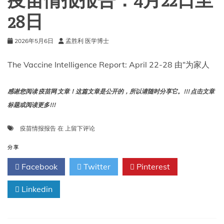
疫苗情报报告：4月22日至
28日
2026年5月6日
孟胜利 医学博士
The Vaccine Intelligence Report: April 22-28 由“为家人
感谢您阅读 疫苗网 文章！这篇文章是公开的，所以请随时分享它。!!! 点击文章
标题或阅读更多!!!
疫
疫苗情报报告
在
上留下评论
苗
情
分享
报
Facebook
Twitter
Pinterest
报
告：
Linkedin
4
月
22
日