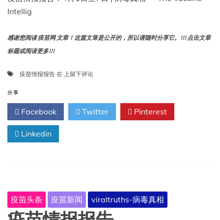
Intellig
感谢您阅读 疫苗网 文章！这篇文章是公开的，所以请随时分享它。!!! 点击文章
标题或阅读更多!!!
疫
疫苗情报报告
在
上留下评论
苗
情
分享
报
Facebook
Twitter
Pinterest
报
告：
Linkedin
4
月
1
日
至
7
日
疫苗头条
疫苗新闻
viraltruths-病毒真相