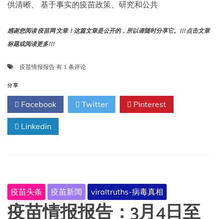
供清晰、 基于事实的疫苗政策、研究和公共
感谢您阅读 疫苗网 文章！这篇文章是公开的，所以请随时分享它。!!! 点击文章
标题或阅读更多!!!
疫
疫苗情报报告
有 1 条评论
苗
情
分享
报
Facebook
Twitter
Pinterest
报
告：
Linkedin
3
月
11
日
至
17
日
疫苗头条
疫苗新闻
viraltruths-病毒真相
疫苗情报报告：3月4日至