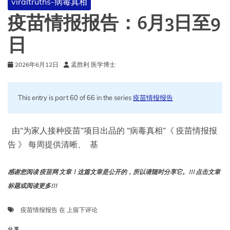
viraltruths-病毒真相
疫苗情报报告：6月3日至9
日
2026年6月12日
孟胜利 医学博士
This entry is part 60 of 66 in the series
疫苗情报报告
由“为家人接种疫苗”项目出品的 “病毒真相”《 疫苗情报报
告 》 每周提供清晰、 基
感谢您阅读 疫苗网 文章！这篇文章是公开的，所以请随时分享它。!!! 点击文章
标题或阅读更多!!!
疫
疫苗情报报告
在
上留下评论
苗
情
分享