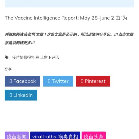
The Vaccine Intelligence Report: May 28-June 2 由“为
感谢您阅读 疫苗网 文章！这篇文章是公开的，所以请随时分享它。!!! 点击文章
标题或阅读更多!!!
疫
疫苗情报报告
在
上留下评论
苗
情
分享
报
Facebook
Twitter
Pinterest
报
告：
Linkedin
5
月
28
日
至
6
月
疫苗新闻
viraltruths-病毒真相
疫苗头条
2