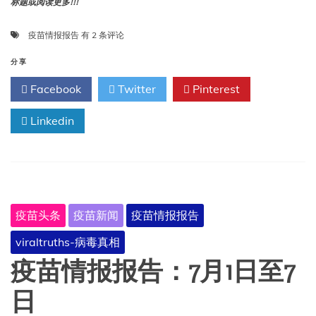
标题或阅读更多!!!
疫
疫苗情报报告
有 2 条评论
苗
情
分享
报
Facebook
Twitter
Pinterest
报
告：
Linkedin
7
月
8
日
至
14
日
疫苗头条
疫苗新闻
疫苗情报报告
viraltruths-病毒真相
疫苗情报报告：7月1日至7
日