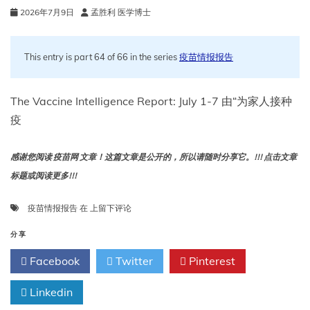
2026年7月9日
孟胜利 医学博士
This entry is part 64 of 66 in the series
疫苗情报报告
The Vaccine Intelligence Report: July 1-7 由“为家人接种
疫
感谢您阅读 疫苗网 文章！这篇文章是公开的，所以请随时分享它。!!! 点击文章
标题或阅读更多!!!
疫
疫苗情报报告
在
上留下评论
苗
情
分享
报
Facebook
Twitter
Pinterest
报
告：
Linkedin
7
月