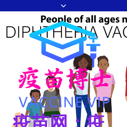
跳
至
内
容
疫苗网：疫