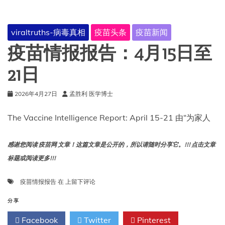
至
28
日
viraltruths-病毒真相
疫苗头条
疫苗新闻
疫苗情报报告：4月15日至
21日
2026年4月27日
孟胜利 医学博士
The Vaccine Intelligence Report: April 15-21 由“为家人
感谢您阅读 疫苗网 文章！这篇文章是公开的，所以请随时分享它。!!! 点击文章
标题或阅读更多!!!
疫
疫苗情报报告
在
上留下评论
苗
情
分享
报
Facebook
Twitter
Pinterest
报