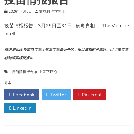
疫苗情报报告
2026年4月3日
孟胜利 医学博士
疫苗情报报告：3月25日至31日 | 病毒真相 — The Vaccine
Intell
感谢您阅读 疫苗网 文章！这篇文章是公开的，所以请随时分享它。!!! 点击文章
标题或阅读更多!!!
疫
疫苗情报报告
在
上留下评论
苗
情
分享
报
Facebook
Twitter
Pinterest
报
告
Linkedin