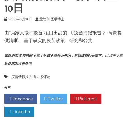
10日
2026年3月16日
孟胜利 医学博士
由“为家人接种疫苗”项目出品的 《 疫苗情报报告 》 每周提
供清晰、 基于事实的疫苗政策、研究和公共
感谢您阅读 疫苗网 文章！这篇文章是公开的，所以请随时分享它。!!! 点击文章
标题或阅读更多!!!
疫
疫苗情报报告
有 2 条评论
苗
情
分享
报
Facebook
Twitter
Pinterest
报
告：
Linkedin
3
月
4
日