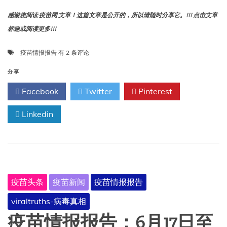
感谢您阅读 疫苗网 文章！这篇文章是公开的，所以请随时分享它。!!! 点击文章
标题或阅读更多!!!
疫
疫苗情报报告
有 2 条评论
苗
情
分享
报
Facebook
Twitter
Pinterest
报
告：
Linkedin
6
月
24
日
至
30
日
疫苗头条
疫苗新闻
疫苗情报报告
viraltruths-病毒真相
疫苗情报报告：6月17日至