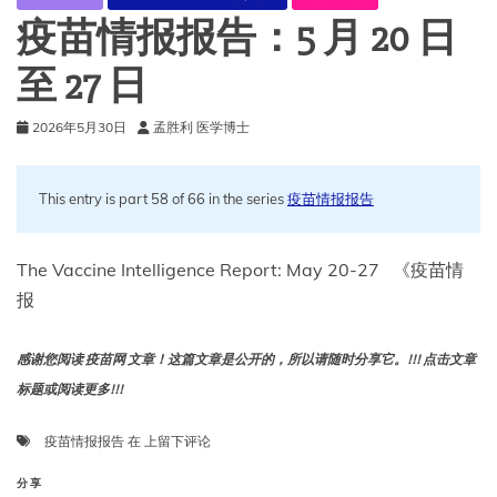
日
疫苗情报报告：5 月 20 日
至 27 日
2026年5月30日
孟胜利 医学博士
This entry is part 58 of 66 in the series
疫苗情报报告
The Vaccine Intelligence Report: May 20-27 《疫苗情
报
感谢您阅读 疫苗网 文章！这篇文章是公开的，所以请随时分享它。!!! 点击文章
标题或阅读更多!!!
疫
疫苗情报报告
在
上留下评论
苗
情
分享