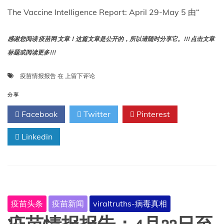
The Vaccine Intelligence Report: April 29-May 5 由“
感谢您阅读 疫苗网 文章！这篇文章是公开的，所以请随时分享它。!!! 点击文章
标题或阅读更多!!!
疫
疫苗情报报告
在
上留下评论
苗
情
分享
报
Facebook
Twitter
Pinterest
报
告：
Linkedin
4
月
29
日
至
5
月
疫苗头条
疫苗新闻
viraltruths-病毒真相
5
日