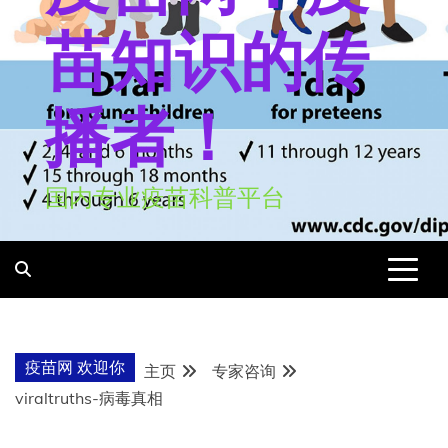
苗知识的传
播者！
国内专业疫苗科普平台
疫苗网 欢迎你
主页
专家咨询
viraltruths-病毒真相