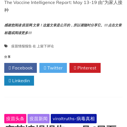
The Vaccine Intelligence Report: May 13-19 由“为家人接
种
感谢您阅读 疫苗网 文章！这篇文章是公开的，所以请随时分享它。!!! 点击文章
标题或阅读更多!!!
疫
疫苗情报报告
在
上留下评论
苗
情
分享
报
Facebook
Twitter
Pinterest
报
告：
Linkedin
5
月
13
日
至
19
日
疫苗头条
疫苗新闻
viraltruths-病毒真相