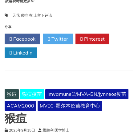
标题或阅读更多!!!
试
天花
,
猴痘
在
上留下评论
验
结
分享
果
Facebook
Twitter
Pinterest
表
明，
Linkedin
Jynneos
疫
苗
在
幼
儿
中
猴痘
猴痘疫苗
Imvamune®/MVA-BN/Jynneos疫苗
表
现
ACAM2000
MVEC-墨尔本疫苗教育中心
良
好
猴痘
2025年9月15日
孟胜利 医学博士