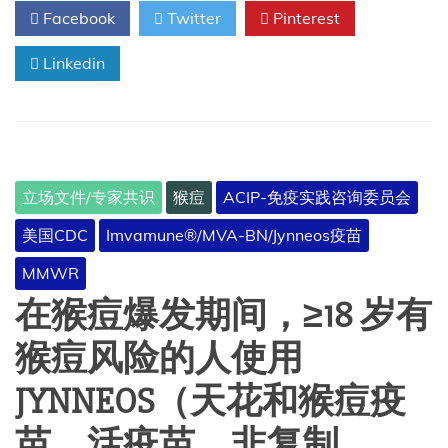
苗
Facebook
Twitter
Pinterest
的
试
Linkedin
验
开
始
在
婴
儿、
幼
立场文件/专家共识
猴痘
ACIP-免疫实践咨询委员会
儿、
孕
美国CDC
Imvamune®/MVA-BN/Jynneos疫苗
妇
中
MMWR
进
行
在猴痘爆发期间，≥18 岁有
猴痘风险的人使用
JYNNEOS（天花和猴痘疫
苗，活疫苗，非复制