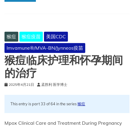
干
Jynneos
猴
痘
疫
苗
猴痘
猴痘疫苗
美国CDC
的
生
Imvamune®/MVA-BN/Jynneos疫苗
产
和
猴痘临床护理和怀孕期间
供
应
的治疗
2025年4月21日
孟胜利 医学博士
This entry is part 33 of 64 in the series
猴痘
Mpox Clinical Care and Treatment During Pregnancy