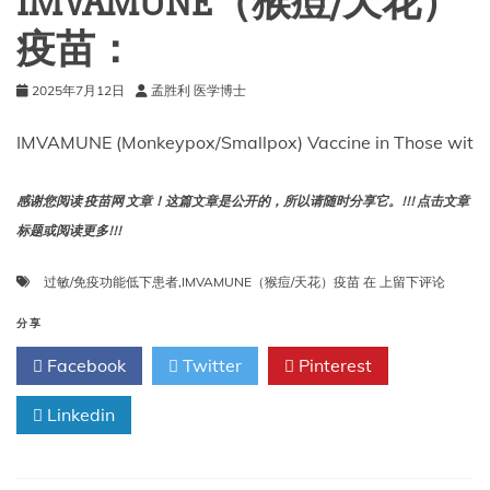
IMVAMUNE（猴痘/天花）
疫苗：
2025年7月12日
孟胜利 医学博士
IMVAMUNE (Monkeypox/Smallpox) Vaccine in Those wit
感谢您阅读 疫苗网 文章！这篇文章是公开的，所以请随时分享它。!!! 点击文章
标题或阅读更多!!!
过
过敏/免疫功能低下患者
,
IMVAMUNE（猴痘/天花）疫苗
在
上留下评论
敏/
免
分享
疫
Facebook
Twitter
Pinterest
功
能
Linkedin
低
下
患
者