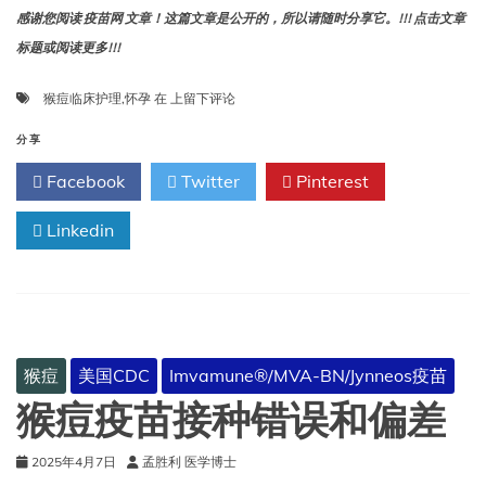
感谢您阅读 疫苗网 文章！这篇文章是公开的，所以请随时分享它。!!! 点击文章
标题或阅读更多!!!
猴
猴痘临床护理
,
怀孕
在
上留下评论
痘
临
分享
床
Facebook
Twitter
Pinterest
护
理
Linkedin
和
怀
孕
期
间
的
治
猴痘
美国CDC
Imvamune®/MVA-BN/Jynneos疫苗
疗
猴痘疫苗接种错误和偏差
2025年4月7日
孟胜利 医学博士