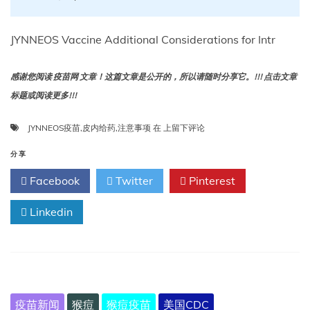
JYNNEOS Vaccine Additional Considerations for Intr
感谢您阅读 疫苗网 文章！这篇文章是公开的，所以请随时分享它。!!! 点击文章
标题或阅读更多!!!
JYNNEOS
JYNNEOS疫苗
,
皮内给药
,
注意事项
在
上留下评论
疫
苗
分享
皮
Facebook
Twitter
Pinterest
内
给
Linkedin
药
的
其
他
注
意
事
疫苗新闻
猴痘
猴痘疫苗
美国CDC
项