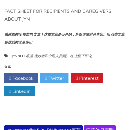
FACT SHEET FOR RECIPIENTS AND CAREGIVERS
ABOUT JYN
感谢您阅读 疫苗网 文章！这篇文章是公开的，所以请随时分享它。!!! 点击文章
标题或阅读更多!!!
JYNNEOS
JYNNEOS疫苗
,
接收者和护理人员须知
在
上留下评论
疫
苗
分享
（天
Facebook
Twitter
Pinterest
花
和
Linkedin
猴
痘
活
疫
苗，
非
复