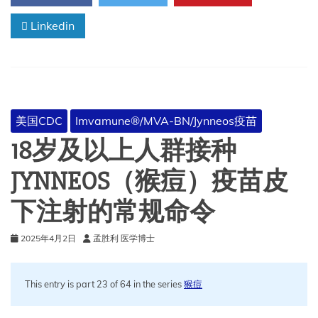
授
Linkedin
权
接
种
(EUA)
说
明
书
美国CDC
Imvamune®/MVA-BN/Jynneos疫苗
18岁及以上人群接种
JYNNEOS（猴痘）疫苗皮
下注射的常规命令
2025年4月2日
孟胜利 医学博士
This entry is part 23 of 64 in the series
猴痘