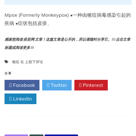
Mpox (Formerly Monkeypox) •一种由猴痘病毒感染引起的
疾病 •症状包括皮疹、
感谢您阅读 疫苗网 文章！这篇文章是公开的，所以请随时分享它。!!! 点击文章
标题或阅读更多!!!
猴
猴痘
在
上留下评论
痘
（以
分享
前
Facebook
Twitter
Pinterest
称
为
Linkedin
猴
痘）