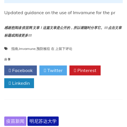
疫
苗，
Updated guidance on the use of Imvamune for the pr
非
复
感谢您阅读 疫苗网 文章！这篇文章是公开的，所以请随时分享它。!!! 点击文章
制
性）：
标题或阅读更多!!!
免
疫
使
指南
,
Imvamune
,
预防猴痘
在
上留下评论
实
用
践
Imvamune
分享
咨
预
询
Facebook
Twitter
Pinterest
防
委
猴
员
Linkedin
痘
会
的
的
更
建
新
议
指
—
南
美
国，
疫苗新闻
明尼苏达大学
2023