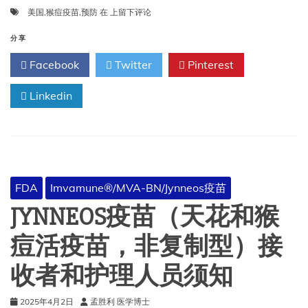
美
美国
,
猴痘疫苗
,
预防
在
上留下评论
国
预
分享
防
Facebook
Twitter
Pinterest
猴
痘
Linkedin
疫
苗
FDA
Imvamune®/MVA-BN/Jynneos疫苗
JYNNEOS疫苗（天花和猴
痘活疫苗，非复制型）接
收者和护理人员须知
2025年4月2日
孟胜利 医学博士