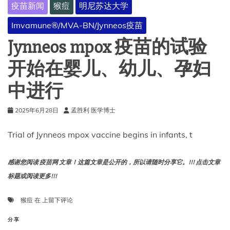
疫苗新闻
猴痘
明尼苏达大学
Imvamune®/MVA-BN/Jynneos疫苗
Jynneos mpox 疫苗的试验
开始在婴儿、幼儿、孕妇
中进行
2025年6月28日
孟胜利 医学博士
Trial of Jynneos mpox vaccine begins in infants, t
感谢您阅读 疫苗网 文章！这篇文章是公开的，所以请随时分享它。!!! 点击文章
标题或阅读更多!!!
Jynneos
猴痘
在
上留下评论
mpox
疫
分享