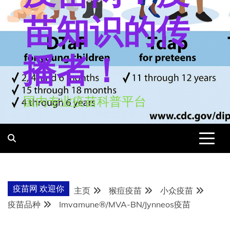
苗知识的传
播者！
国内专业疫苗科普平台
疫苗网 欢迎你
主页
猴痘疫苗
小众疫苗
疫苗品种
Imvamune®/MVA-BN/Jynneos疫苗