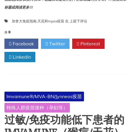
标题或阅读更多!!!
天
加拿大免疫指南
,
天花和mpox疫苗
在
上留下评论
花
和
分享
mpox
Facebook
Twitter
Pinterest
疫
苗:
Linkedin
加
拿
大
免
疫
指
南
Imvamune®/MVA-BN/Jynneos疫苗
特殊人群疫苗接种（孕妇等）
过敏/免疫功能低下患者的