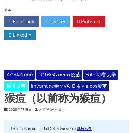
储
存
分享
温
Facebook
Twitter
Pinterest
度、
保
Linkedin
质
期、
运
输
和
支
持
ACAM2000
LC16m8 mpox疫苗
Yale-耶鲁大学
温
度
猴痘疫苗
Imvamune®/MVA-BN/Jynneos疫苗
偏
差
猴痘（以前称为猴痘）
信
息
2025年7月5日
孟胜利 医学博士
This entry is part 23 of 28 in the series
耶鲁医学