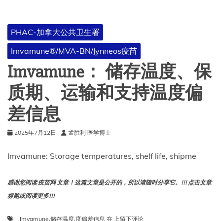
的
IMVAMUNE（猴
痘/
PHAC-加拿大公共卫生署
天
花）
Imvamune®/MVA-BN/Jynneos疫苗
疫
苗：
Imvamune： 储存温度、保
质期、运输和支持温度偏
差信息
2025年7月12日
孟胜利 医学博士
Imvamune: Storage temperatures, shelf life, shipme
感谢您阅读 疫苗网 文章！这篇文章是公开的，所以请随时分享它。!!! 点击文章
标题或阅读更多!!!
Imvamune：
Imvamune
,
储存温度
,
度偏差信息
在
上留下评论