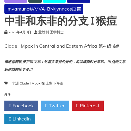
Imvamune®/MVA-BN/Jynneos疫苗
中非和东非的分支 I 猴痘
2025年4月3日
孟胜利 医学博士
Clade I Mpox in Central and Eastern Africa 第4 级 &#
感谢您阅读 疫苗网 文章！这篇文章是公开的，所以请随时分享它。!!! 点击文章
标题或阅读更多!!!
中
非洲
,
Clade I Mpox
在
上留下评论
非
和
分享
东
Facebook
Twitter
Pinterest
非
的
Linkedin
分
支
I