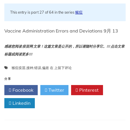
This entry is part 27 of 64 in the series
猴痘
Vaccine Administration Errors and Deviations 9月 13
感谢您阅读 疫苗网 文章！这篇文章是公开的，所以请随时分享它。!!! 点击文章
标题或阅读更多!!!
猴
猴痘疫苗
,
接种
,
错误
,
偏差
在
上留下评论
痘
疫
分享
苗
Facebook
Twitter
Pinterest
接
种
Linkedin
错
误
和
偏
差