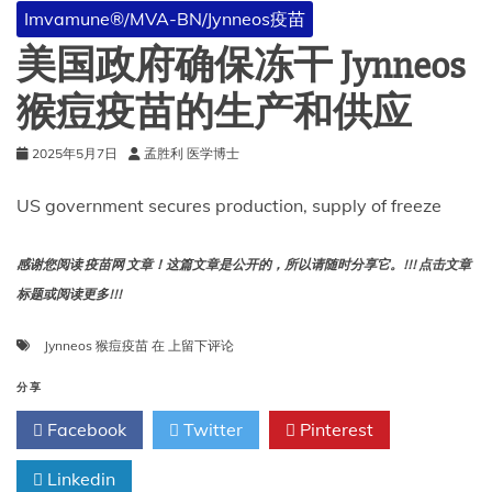
年
Imvamune®/MVA-BN/Jynneos疫苗
美国政府确保冻干 Jynneos
猴痘疫苗的生产和供应
2025年5月7日
孟胜利 医学博士
US government secures production, supply of freeze
感谢您阅读 疫苗网 文章！这篇文章是公开的，所以请随时分享它。!!! 点击文章
标题或阅读更多!!!
美
Jynneos 猴痘疫苗
在
上留下评论
国
政
分享
府
Facebook
Twitter
Pinterest
确
保
Linkedin
冻