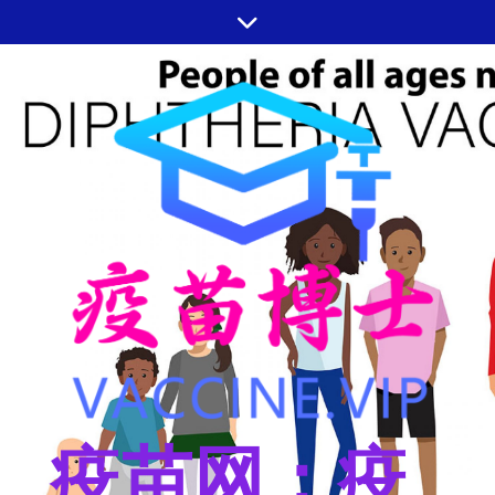
跳
至
内
容
疫苗网：疫