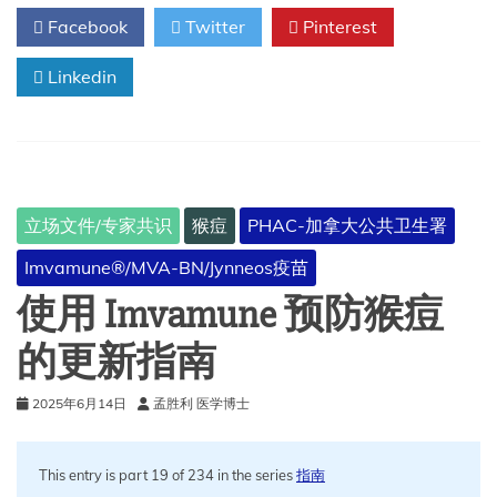
爆
Facebook
Twitter
Pinterest
发
期
Linkedin
间，
≥18
岁
有
猴
痘
风
立场文件/专家共识
猴痘
PHAC-加拿大公共卫生署
险
的
Imvamune®/MVA-BN/Jynneos疫苗
人
使
使用 Imvamune 预防猴痘
用
JYNNEOS（天
的更新指南
花
和
2025年6月14日
孟胜利 医学博士
猴
痘
疫
苗，
This entry is part 19 of 234 in the series
指南
活