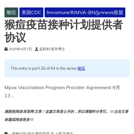
猴痘
美国CDC
Imvamune®/MVA-BN/Jynneos疫苗
猴痘疫苗接种计划提供者
协议
2025年4月7日
孟胜利 医学博士
This entry is part 26 of 64 in the series
猴痘
Mpox Vaccination Program Provider Agreement 9月
13，
感谢您阅读 疫苗网 文章！这篇文章是公开的，所以请随时分享它。!!! 点击文章
标题或阅读更多!!!
猴
接种计划
,
协议
,
猴痘疫苗
在
上留下评论