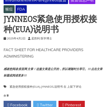
Imvamune®/MVA-BN/Jynneos疫苗
疫苗信息声明
制
型）
猴痘
FDA
接
收
JYNNEOS紧急使用授权接
者
和
种(EUA)说明书
护
理
2025年4月2日
孟胜利 医学博士
人
员
须
FACT SHEET FOR HEALTHCARE PROVIDERS
知
ADMINISTERING
感谢您阅读 疫苗网 文章！这篇文章是公开的，所以请随时分享它。!!! 点击文章
标题或阅读更多!!!
JYNNEOS
紧急使用授权接种(EUA)
,
JYNNEOS
,
说明书
在
上留下评论
紧
急
分享
使
Facebook
Twitter
Pinterest
用