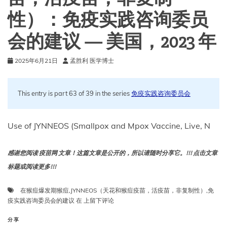
性）：免疫实践咨询委员
会的建议 — 美国，2023 年
2025年6月21日
孟胜利 医学博士
This entry is part 63 of 39 in the series
免疫实践咨询委员会
Use of JYNNEOS (Smallpox and Mpox Vaccine, Live, N
感谢您阅读 疫苗网 文章！这篇文章是公开的，所以请随时分享它。!!! 点击文章
标题或阅读更多!!!
在猴痘爆发期猴痘
,
JYNNEOS（天花和猴痘疫苗，活疫苗，非复制性）
,
免
在
疫实践咨询委员会的建议
在
上留下评论
猴
痘
分享