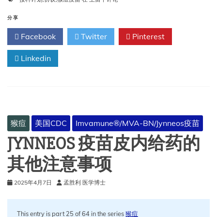
痘
疫
分享
苗
Facebook
Twitter
Pinterest
接
种
Linkedin
计
划
提
供
者
协
议
猴痘
美国CDC
Imvamune®/MVA-BN/Jynneos疫苗
JYNNEOS 疫苗皮内给药的
其他注意事项
2025年4月7日
孟胜利 医学博士
This entry is part 25 of 64 in the series
猴痘