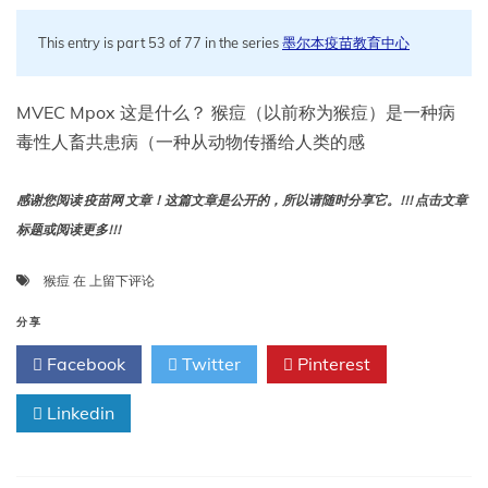
This entry is part 53 of 77 in the series
墨尔本疫苗教育中心
MVEC Mpox 这是什么？ 猴痘（以前称为猴痘）是一种病
毒性人畜共患病（一种从动物传播给人类的感
感谢您阅读 疫苗网 文章！这篇文章是公开的，所以请随时分享它。!!! 点击文章
标题或阅读更多!!!
猴
猴痘
在
上留下评论
痘
分享
Facebook
Twitter
Pinterest
Linkedin