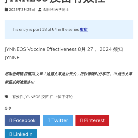
射
2025年3月25日
孟胜利 医学博士
的
常
规
This entry is part 18 of 64 in the series
猴痘
命
令
JYNNEOS Vaccine Effectiveness 8月 27， 2024 须知
JYNNE
感谢您阅读 疫苗网 文章！这篇文章是公开的，所以请随时分享它。!!! 点击文章
标题或阅读更多!!!
JYNNEOS
有效性
,
JYNNEOS 疫苗
在
上留下评论
疫
苗
分享
有
Facebook
Twitter
Pinterest
效
性
Linkedin