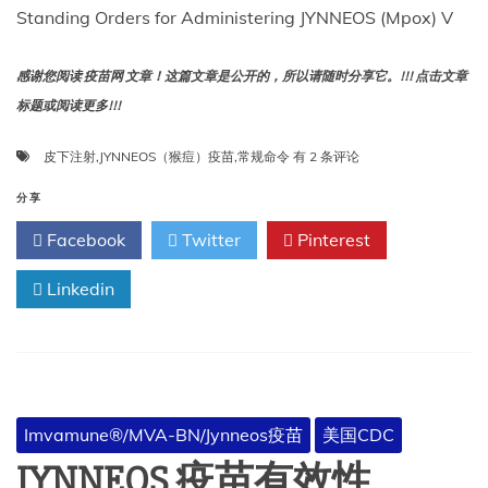
Standing Orders for Administering JYNNEOS (Mpox) V
感谢您阅读 疫苗网 文章！这篇文章是公开的，所以请随时分享它。!!! 点击文章
标题或阅读更多!!!
18
皮下注射
,
JYNNEOS（猴痘）疫苗
,
常规命令
有 2 条评论
岁
及
分享
以
Facebook
Twitter
Pinterest
上
人
Linkedin
群
接
种
JYNNEOS（猴
痘）
疫
苗
Imvamune®/MVA-BN/Jynneos疫苗
美国CDC
皮
下
JYNNEOS 疫苗有效性
注