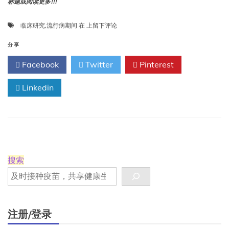
标题或阅读更多!!!
在
临床研究
,
流行病期间
在
上留下评论
流
行
分享
病
Facebook
Twitter
Pinterest
期
间
Linkedin
进
行
临
床
研
究
搜索
注册/登录