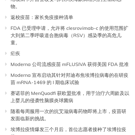
物。
返校疫苗：家长免疫接种清单
FDA 已受理申请，允许将 clesrovimab-c 的使用范围扩
大到第二季呼吸道合胞病毒（RSV）感染季的高危儿
童。
疟疾
Moderna 公司流感疫苗 mFLUSIVA 获得美国 FDA 批准
Moderna 宣布启动其针对邦迪布焦埃博拉病毒的在研疫
苗 mRNA-1469 的 I 期临床试验
赛诺菲的 MenQuadfi 获欧盟批准，用于治疗六周龄及以
上婴儿的侵袭性脑膜炎球菌病
随着每周服用一次的抗艾滋病毒药物即将上市，疫苗研
发面临新的挑战。
埃博拉疫情爆发三个月后，首位志愿者接种了埃博拉疫