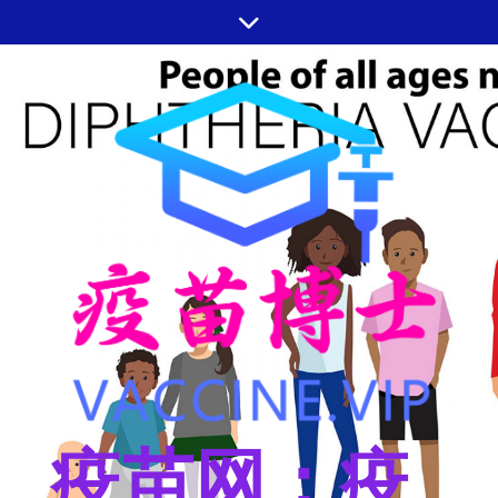
跳
至
内
容
疫苗网：疫