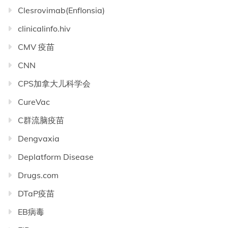
Clesrovimab(Enflonsia)
clinicalinfo.hiv
CMV 疫苗
CNN
CPS加拿大儿科学会
CureVac
C群流脑疫苗
Dengvaxia
Deplatform Disease
Drugs.com
DTaP疫苗
EB病毒