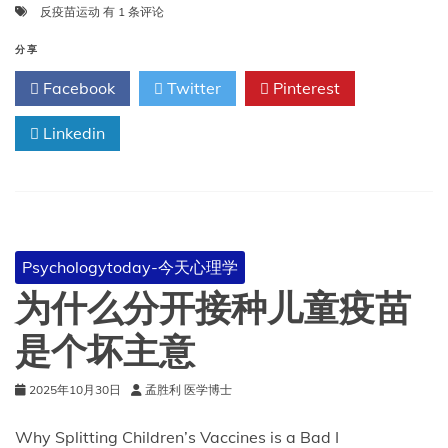
反
反疫苗运动
有 1 条评论
疫
苗
分享
运
Facebook
Twitter
Pinterest
动
如
Linkedin
何
散
播
怀
疑
与
不
Psychologytoday-今天心理学
信
任
为什么分开接种儿童疫苗
是个坏主意
2025年10月30日
孟胜利 医学博士
Why Splitting Children’s Vaccines is a Bad I