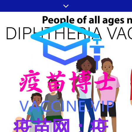
跳
至
内
容
疫苗网：疫