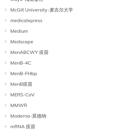
McGill University-麦吉尔大学
medicalxpress
Medium
Medscape
MenABCWY 疫苗
MenB-4C
MenB-FHbp
MenB疫苗
MERS-CoV
MMWR
Moderna-莫德纳
mRNA 疫苗