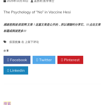
2025年10月30日
孟胜利 医学博士
The Psychology of “No” in Vaccine Hesi
感谢您阅读 疫苗网 文章！这篇文章是公开的，所以请随时分享它。!!! 点击文章
标题或阅读更多!!!
疫
疫苗犹豫
在
上留下评论
苗
犹
分享
豫
Facebook
Twitter
Pinterest
中
的
Linkedin
“不”
心
理
搜索