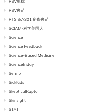
RSV单抗
RSV疫苗
RTS,S/AS01 疟疾疫苗
SCIAM-科学美国人
Science
Science Feedback
Science-Based Medicine
Sciencefriday
Sermo
SickKids
SkepticalRaptor
Skinsight
STAT