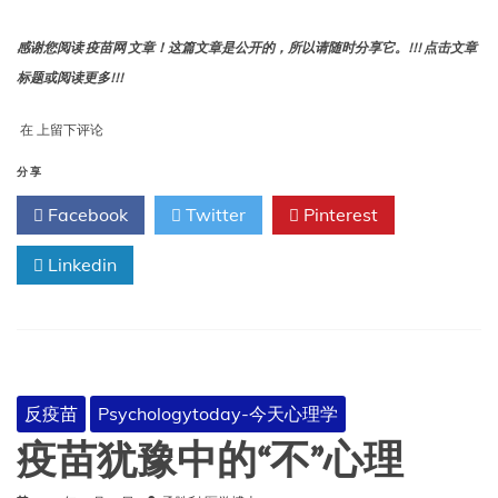
感谢您阅读 疫苗网 文章！这篇文章是公开的，所以请随时分享它。!!! 点击文章
标题或阅读更多!!!
为
在
上留下评论
什
么
分享
分
Facebook
Twitter
Pinterest
开
接
种
Linkedin
儿
童
疫
苗
是
个
反疫苗
Psychologytoday-今天心理学
坏
主
疫苗犹豫中的“不”心理
意