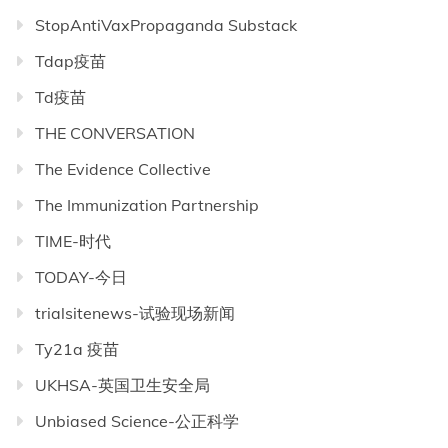
StopAntiVaxPropaganda Substack
Tdap疫苗
Td疫苗
THE CONVERSATION
The Evidence Collective
The Immunization Partnership
TIME-时代
TODAY-今日
trialsitenews-试验现场新闻
Ty21a 疫苗
UKHSA-英国卫生安全局
Unbiased Science-公正科学