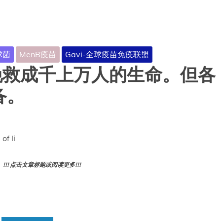
球菌
MenB疫苗
Gavi-全球疫苗免疫联盟
挽救成千上万人的生命。但各
备。
of li
! 点击文章标题或阅读更多!!!