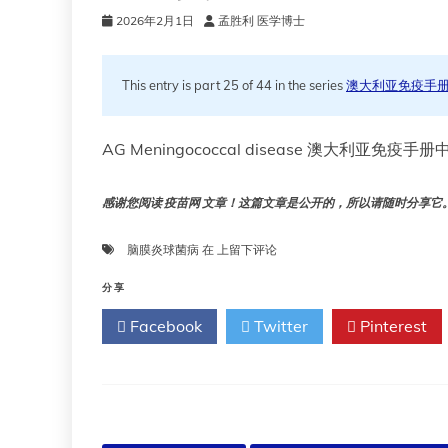
2026年2月1日
孟胜利 医学博士
This entry is part 25 of 44 in the series
澳大利亚免疫手
AG Meningococcal disease 澳大利
感谢您阅读 疫苗网 文章！这篇文章是公开的，所以请随时分享它。!!
脑
脑膜炎球菌病
在
上留下评论
膜
炎
分享
球
Facebook
Twitter
Pinterest
菌
病