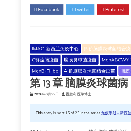
幸
声
Facebook
Twitter
Pinterest
存
明，
者
2026
希
年
望
7
其
月
他
16
人
日
IMAC-新西兰免疫中心
四价脑膜炎球菌结合疫
接
种
C群流脑疫苗
脑膜炎球菌疫苗
MenABCWY
疫
苗
MenB-FHbp
A 群脑膜炎球菌结合疫苗
脑膜
第 13 章 脑膜炎球菌病
2026年6月22日
孟胜利 医学博士
This entry is part 15 of 23 in the series
免疫手册 – 新西