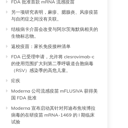
FDA 批准首款 mRNA 流感疫苗
另一项研究表明，麻疹、腮腺炎、风疹疫苗
与自闭症之间没有关联。
结核病卡介苗会改变与阿尔茨海默病相关的
生物标志物。
返校疫苗：家长免疫接种清单
FDA 已受理申请，允许将 clesrovimab-c
的使用范围扩大到第二季呼吸道合胞病毒
（RSV）感染季的高危儿童。
疟疾
Moderna 公司流感疫苗 mFLUSIVA 获得美
国 FDA 批准
Moderna 宣布启动其针对邦迪布焦埃博拉
病毒的在研疫苗 mRNA-1469 的 I 期临床
试验