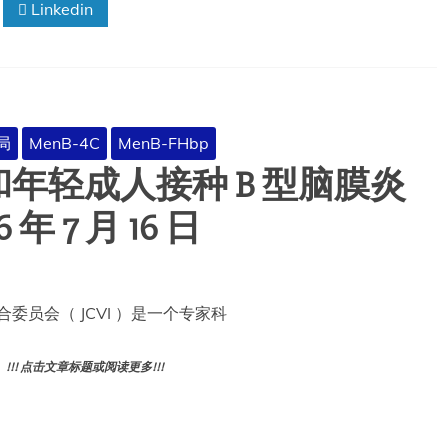
Linkedin
局
MenB-4C
MenB-FHbp
童和年轻成人接种 B 型脑膜炎
 7 月 16 日
合委员会（ JCVI ）是一个专家科
! 点击文章标题或阅读更多!!!