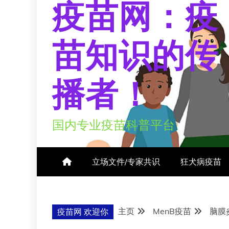
疫苗网：疫
苗知识的传
播者！
国内专业疫苗科普平台
立场文件/专家共识
狂犬病疫苗
主页
MenB疫苗
脑膜
疫苗网 欢迎你