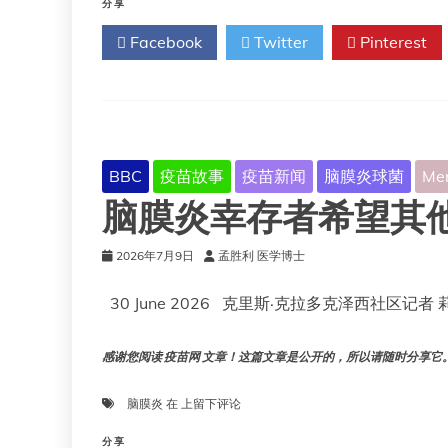
要
于
分享
做
为
Facebook
Twitter
Pinterest
好
较
准
大
备。
儿
童
和
年
轻
BBC
疫苗故事
疫苗新闻
脑膜炎球菌
Me
成
脑膜炎幸存者希望其
人
接
种
2026年7月9日
孟胜利 医学博士
B
型
30 June 2026 克里斯·克拉多克泽西社区记者
脑
膜
炎
感谢您阅读 疫苗网 文章！这篇文章是公开的，所以请随时分享它。!!
球
菌
脑
脑膜炎
在
上留下评论
疫
膜
苗
炎
分享
的