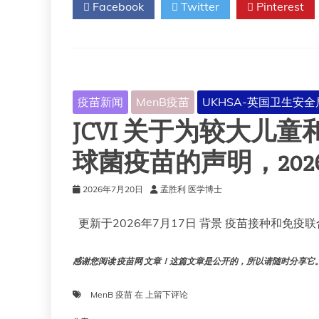
Facebook
Twitter
Pinterest
菌
疫
苗
可
以
挽
救
疫苗新闻
MenB疫苗
UKHSA-英国卫生安全
成
JCVI 关于为较大儿
千
上
万
球菌疫苗的声明，2026 年
人
的
2026年7月20日
孟胜利 医学博士
生
命。
更新于2026年7月17日 背景 疫苗接种和免疫联
但
各
国
感谢您阅读 疫苗网 文章！这篇文章是公开的，所以请随时分享它。!!
现
在
就
JCVI
MenB 疫苗
在
上留下评论
需
关