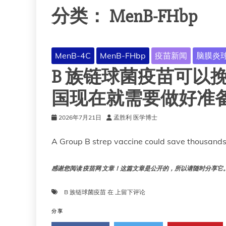
分类：
MenB-FHbp
MenB-4C
MenB-FHbp
疫苗新闻
脑膜炎
B 族链球菌疫苗可以
国现在就需要做好准
2026年7月21日
孟胜利 医学博士
A Group B strep vaccine could save thousands 
感谢您阅读 疫苗网 文章！这篇文章是公开的，所以请随时分享它。!!
B
B 族链球菌疫苗
在
上留下评论
族
链
分享
球