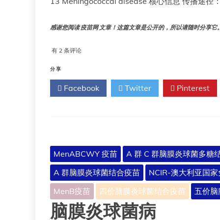
13 Meningococcal disease 核心信息
感谢您阅读 疫苗网 文章！这篇文章是公开的，所以请随时分享它。!!
第
有 2 条评论
13
章
分享
脑
Facebook
Twitter
Pinterest
膜
炎
球
菌
病
MenABCWY 疫苗
A 群 C 群脑膜炎球菌多糖
A 群脑膜炎球菌结合疫苗
NCIR-澳大利亚国
MenB疫苗
四价脑膜炎球菌结合疫苗
五价脑
脑膜炎球菌病