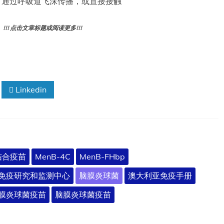
 传播途径：通过呼吸道飞沫传播，或直接接触
! 点击文章标题或阅读更多!!!
Linkedin
结合疫苗
MenB-4C
MenB-FHbp
家免疫研究和监测中心
脑膜炎球菌
澳大利亚免疫手册
膜炎球菌疫苗
脑膜炎球菌疫苗