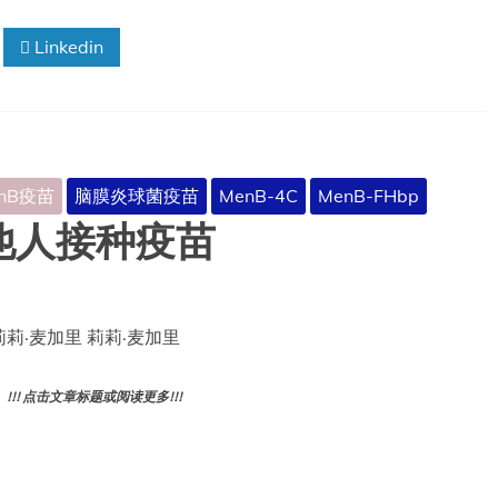
Linkedin
nB疫苗
脑膜炎球菌疫苗
MenB-4C
MenB-FHbp
他人接种疫苗
 莉莉·麦加里 莉莉·麦加里
! 点击文章标题或阅读更多!!!