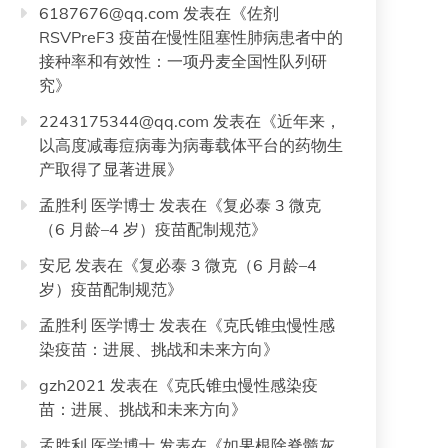
6187676@qq.com
发表在《
佐剂
RSVPreF3 疫苗在慢性阻塞性肺病患者中的
接种率和有效性：一项丹麦全国性队列研
究
》
2243175344@qq.com
发表在《
近年来，
以高度减毒痘病毒为病毒载体平台的药物生
产取得了显著进展
》
孟胜利 医学博士
发表在《
复必泰 3 微克
（6 月龄–4 岁）疫苗配制规范
》
安尼
发表在《
复必泰 3 微克（6 月龄–4
岁）疫苗配制规范
》
孟胜利 医学博士
发表在《
克氏锥虫慢性感
染疫苗：进展、挑战和未来方向
》
gzh2021
发表在《
克氏锥虫慢性感染疫
苗：进展、挑战和未来方向
》
孟胜利 医学博士
发表在《
如果根除脊髓灰