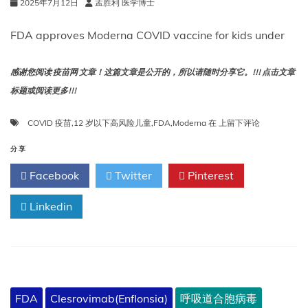
2025年7月12日
孟胜利 医学博士
FDA approves Moderna COVID vaccine for kids under
感谢您阅读 疫苗网 文章！这篇文章是公开的，所以请随时分享它。!!! 点击文章
标题或阅读更多!!!
FDA
COVID 疫苗
,
12 岁以下高风险儿童
,
FDA
,
Moderna
在
上留下评论
批
准
分享
Moderna
Facebook
Twitter
Pinterest
COVID
疫
Linkedin
苗
用
于
12
岁
以
下
FDA
Clesrovimab(Enflonsia)
呼吸道合胞病毒
高