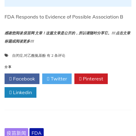
FDA Responds to Evidence of Possible Association B
感谢您阅读 疫苗网 文章！这篇文章是公开的，所以请随时分享它。!!! 点击文章
标题或阅读更多!!!
FDA
自闭症
,
对乙酰氨基酚
有 2 条评论
对
自
分享
闭
Facebook
Twitter
Pinterest
症
与
Linkedin
怀
孕
期
间
使
用
对
疫苗新闻
FDA
乙