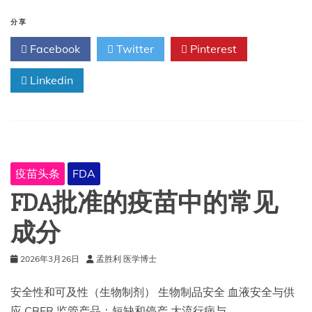
附
佐
分享
剂
Facebook
Twitter
Pinterest
炭
疽
Linkedin
疫
苗）
肌
内
注
射
混
疫苗头条
FDA
悬
液
FDA批准的疫苗中的常见
说
明
成分
书
2026年3月26日
孟胜利 医学博士
安全性和可及性（生物制剂） 生物制品安全 血液安全与供
应 CBER 监管产品：短缺和停产 大流行病与