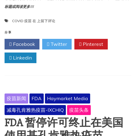
标题或阅读更多!!!
FDA
COVID 疫苗
在
上留下评论
批
准
分享
更
Facebook
Twitter
Pinterest
新
COVID
Linkedin
疫
苗，
但
对
儿
童、
成
疫苗新闻
FDA
Haymarket Media
人
设
减毒孔肯雅热疫苗-IXCHIQ
疫苗头条
置
限
FDA 暂停许可终止在美国
制