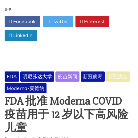
关
于
分享
Ixchiq（基
Facebook
Twitter
Pinterest
孔
肯
Linkedin
雅
热
疫
苗，
活
疫
苗）
FDA
明尼苏达大学
疫苗新闻
新冠病毒
新冠疫苗
安
全
Moderna-莫德纳
性
的
FDA 批准 Moderna COVID
最
新
疫苗用于 12 岁以下高风险
信
息
儿童