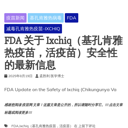
使
用
基
疫苗新闻
基孔肯雅热病毒
FDA
孔
肯
减毒孔肯雅热疫苗-IXCHIQ
雅
热
FDA 关于 Ixchiq（基孔肯雅
疫
苗
热疫苗，活疫苗）安全性
Ixchiq
的最新信息
2025年8月19日
孟胜利 医学博士
FDA Update on the Safety of Ixchiq (Chikungunya Va
感谢您阅读 疫苗网 文章！这篇文章是公开的，所以请随时分享它。!!! 点击文章
标题或阅读更多!!!
FDA
FDA
,
Ixchiq（基孔肯雅热疫苗，活疫苗）
在
上留下评论