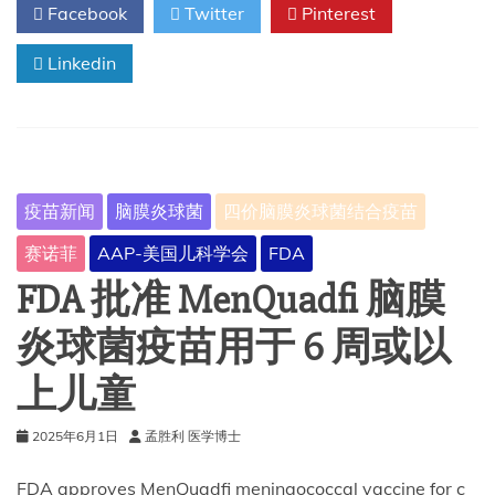
Facebook
Twitter
Pinterest
委
员
会
Linkedin
如
何
塑
造
美
国
疫苗新闻
脑膜炎球菌
四价脑膜炎球菌结合疫苗
的
免
赛诺菲
AAP-美国儿科学会
FDA
疫
政
FDA 批准 MenQuadfi 脑膜
策
炎球菌疫苗用于 6 周或以
上儿童
2025年6月1日
孟胜利 医学博士
FDA approves MenQuadfi meningococcal vaccine for c