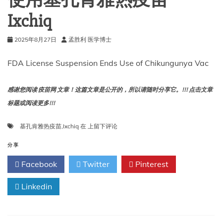
使用基孔肯雅热疫苗
Ixchiq
2025年8月27日
孟胜利 医学博士
FDA License Suspension Ends Use of Chikungunya Vac
感谢您阅读 疫苗网 文章！这篇文章是公开的，所以请随时分享它。!!! 点击文章
标题或阅读更多!!!
FDA
基孔肯雅热疫苗
,
Ixchiq
在
上留下评论
暂
停
分享
许
Facebook
Twitter
Pinterest
可
终
Linkedin
止
在
美
国