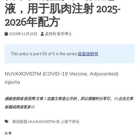
肌
液，用于肌肉注射 2025-
肉
注
2026年配方
射
2025-
2026
2025年11月20日
孟胜利 医学博士
年
配
方
This entry is part 50 of 5 in the series
疫苗说明书
NUVAXOVIDTM (COVID-19 Vaccine, Adjuvanted)
injecta
感谢您阅读 疫苗网 文章！这篇文章是公开的，所以请随时分享它。!!! 点击文章
标题或阅读更多!!!
NUVAXOVIDTM（新
新冠疫苗
,
NUVAXOVIDTM
在
上留下评论
冠
疫
分享