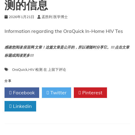
测的信息
2026年1月21日
孟胜利 医学博士
Information regarding the OraQuick In-Home HIV Tes
感谢您阅读 疫苗网 文章！这篇文章是公开的，所以请随时分享它。!!! 点击文章
标题或阅读更多!!!
关
OraQuick
,
HIV 检测
在
上留下评论
于
OraQuick
分享
家
Facebook
Twitter
Pinterest
用
HIV
Linkedin
检
测
的
信
息