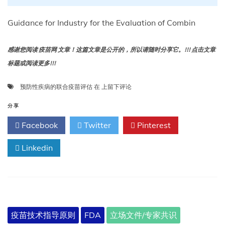
Guidance for Industry for the Evaluation of Combin
感谢您阅读 疫苗网 文章！这篇文章是公开的，所以请随时分享它。!!! 点击文章
标题或阅读更多!!!
关
预防性疾病的联合疫苗评估
在
上留下评论
于
预
分享
防
Facebook
Twitter
Pinterest
性
疾
Linkedin
病
的
联
合
疫
苗
评
疫苗技术指导原则
FDA
立场文件/专家共识
估：