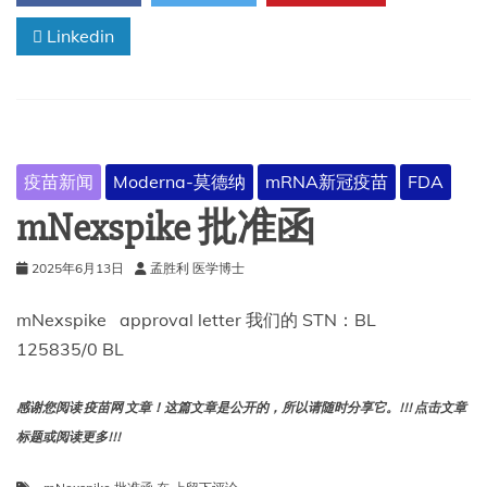
明
Linkedin
书
疫苗新闻
Moderna-莫德纳
mRNA新冠疫苗
FDA
mNexspike 批准函
2025年6月13日
孟胜利 医学博士
mNexspike approval letter 我们的 STN：BL
125835/0 BL
感谢您阅读 疫苗网 文章！这篇文章是公开的，所以请随时分享它。!!! 点击文章
标题或阅读更多!!!
mNexspike