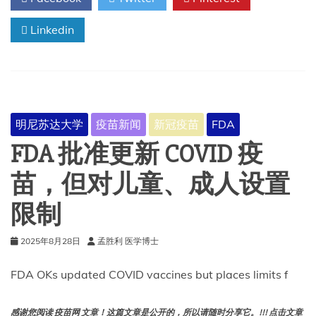
提
Linkedin
供
治
疗
自
闭
症
症
明尼苏达大学
疫苗新闻
新冠疫苗
FDA
状
的
FDA 批准更新 COVID 疫
方
法
苗，但对儿童、成人设置
限制
2025年8月28日
孟胜利 医学博士
FDA OKs updated COVID vaccines but places limits f
感谢您阅读 疫苗网 文章！这篇文章是公开的，所以请随时分享它。!!! 点击文章