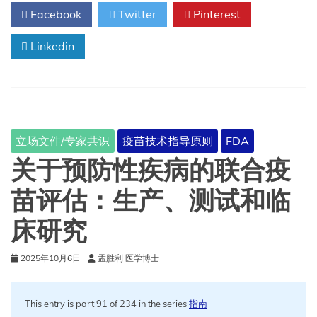
苗，
Facebook
Twitter
Pinterest
佐
剂
Linkedin
型）
注
射
混
悬
液，
用
立场文件/专家共识
疫苗技术指导原则
FDA
于
肌
关于预防性疾病的联合疫
肉
注
苗评估：生产、测试和临
射
2025-
床研究
2026
年
配
2025年10月6日
孟胜利 医学博士
方
This entry is part 91 of 234 in the series
指南