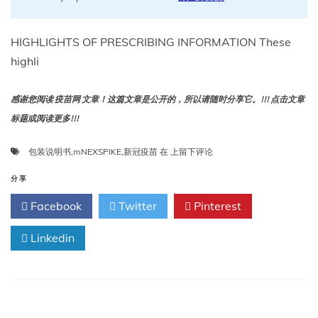
HIGHLIGHTS OF PRESCRIBING INFORMATION These
highli
感谢您阅读 疫苗网 文章！这篇文章是公开的，所以请随时分享它。!!! 点击文章
标题或阅读更多!!!
新
包装说明书
,
mNEXSPIKE
,
新冠疫苗
在
上留下评论
冠
疫
分享
苗
Facebook
Twitter
Pinterest
mNexspike
包
Linkedin
装
说
明
书
2025