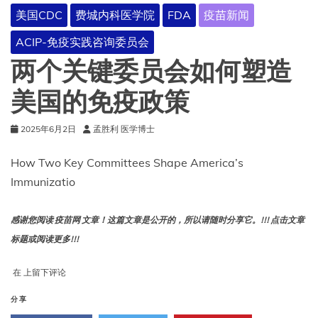
美国CDC
费城内科医学院
FDA
疫苗新闻
ACIP-免疫实践咨询委员会
两个关键委员会如何塑造
美国的免疫政策
2025年6月2日
孟胜利 医学博士
How Two Key Committees Shape America’s
Immunizatio
感谢您阅读 疫苗网 文章！这篇文章是公开的，所以请随时分享它。!!! 点击文章
标题或阅读更多!!!
两
在
上留下评论
个
关
分享
键