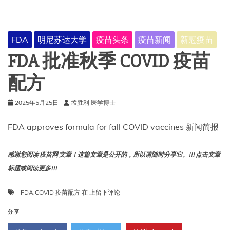
一
次
COVID
疫
FDA
明尼苏达大学
疫苗头条
疫苗新闻
新冠疫苗
苗
中
FDA 批准秋季 COVID 疫苗
坚
持
配方
使
用
2025年5月25日
孟胜利 医学博士
JN.1
毒
株
FDA approves formula for fall COVID vaccines 新闻简报
感谢您阅读 疫苗网 文章！这篇文章是公开的，所以请随时分享它。!!! 点击文章
标题或阅读更多!!!
FDA
FDA
,
COVID 疫苗配方
在
上留下评论
批
准
分享
秋