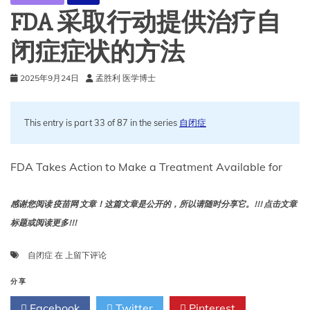
酰
FDA 采取行动提供治疗自
氨
基
闭症症状的方法
酚
之
2025年9月24日
孟胜利 医学博士
间
可
能
存
This entry is part 33 of 87 in the series
自闭症
在
关
联
FDA Takes Action to Make a Treatment Available for
的
证
据
感谢您阅读 疫苗网 文章！这篇文章是公开的，所以请随时分享它。!!! 点击文章
做
标题或阅读更多!!!
出
回
FDA
自闭症
在
上留下评论
应
采
取
分享
行
Facebook
Twitter
Pinterest
动