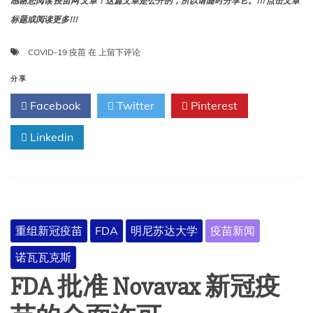
感谢您阅读 疫苗网 文章！这篇文章是公开的，所以请随时分享它。!!! 点击文章
标题或阅读更多!!!
2025
COVID-19 疫苗
在
上留下评论
年
秋
分享
季
Facebook
Twitter
Pinterest
开
始
Linkedin
在
美
国
使
用
的
COVID-
重组新冠疫苗
FDA
明尼苏达大学
疫苗新闻
19
疫
诺瓦瓦克斯
苗
（2025-
FDA 批准 Novavax 新冠疫
2026
年