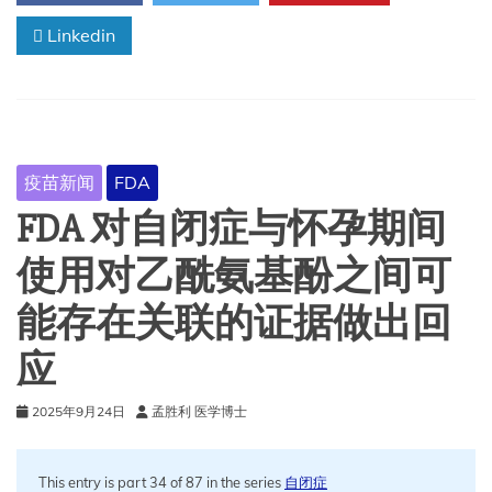
防
Linkedin
全
球
传
染
病
的
疫
疫苗新闻
FDA
苗
的
FDA 对自闭症与怀孕期间
一
般
使用对乙酰氨基酚之间可
原
则
能存在关联的证据做出回
应
2025年9月24日
孟胜利 医学博士
This entry is part 34 of 87 in the series
自闭症