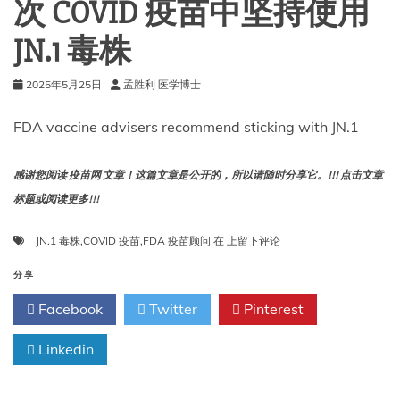
次 COVID 疫苗中坚持使用
上
儿
JN.1 毒株
童
2025年5月25日
孟胜利 医学博士
FDA vaccine advisers recommend sticking with JN.1
感谢您阅读 疫苗网 文章！这篇文章是公开的，所以请随时分享它。!!! 点击文章
标题或阅读更多!!!
FDA
JN.1 毒株
,
COVID 疫苗
,
FDA 疫苗顾问
在
上留下评论
疫
苗
分享
顾
Facebook
Twitter
Pinterest
问
建
Linkedin
议
在
下