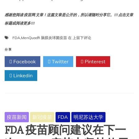
感谢您阅读 疫苗网 文章！这篇文章是公开的，所以请随时分享它。!!! 点击文章
标题或阅读更多!!!
FDA
FDA
,
MenQuadfi 脑膜炎球菌疫苗
在
上留下评论
批
准
分享
MenQuadfi
Facebook
Twitter
Pinterest
脑
膜
Linkedin
炎
球
菌
疫
苗
用
于
疫苗新闻
新冠疫苗
FDA
明尼苏达大学
6
周
FDA 疫苗顾问建议在下一
或
以