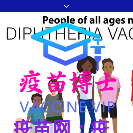
跳
至
内
容
疫苗网：疫