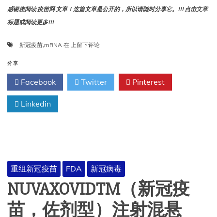
感谢您阅读 疫苗网 文章！这篇文章是公开的，所以请随时分享它。!!! 点击文章
标题或阅读更多!!!
斯
新冠疫苗
,
mRNA
在
上留下评论
派
克
分享
瓦
Facebook
Twitter
Pinterest
克
斯
Linkedin
（新
冠
疫
苗，
mRNA）
注
射
重组新冠疫苗
FDA
新冠病毒
混
悬
NUVAXOVIDTM（新冠疫
液，
用
苗，佐剂型）注射混悬
于