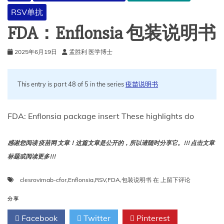
风
RSV单抗
险
儿
FDA：Enflonsia 包装说明书
童
2025年6月19日
孟胜利 医学博士
This entry is part 48 of 5 in the series
疫苗说明书
FDA: Enflonsia package insert These highlights do
感谢您阅读 疫苗网 文章！这篇文章是公开的，所以请随时分享它。!!! 点击文章
标题或阅读更多!!!
FDA：
clesrovimab-cfor
,
Enflonsia
,
RSV
,
FDA
,
包装说明书
在
上留下评论
Enflonsia
包
分享
装
Facebook
Twitter
Pinterest
说