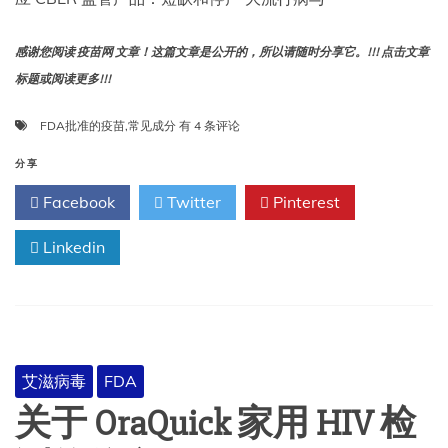
感谢您阅读 疫苗网 文章！这篇文章是公开的，所以请随时分享它。!!! 点击文章
标题或阅读更多!!!
FDA
FDA批准的疫苗
,
常见成分
有 4 条评论
批
准
分享
的
Facebook
Twitter
Pinterest
疫
苗
Linkedin
中
的
常
见
成
分
艾滋病毒
FDA
关于 OraQuick 家用 HIV 检