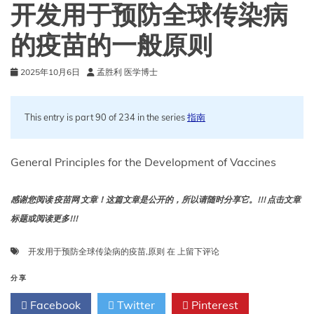
生
开发用于预防全球传染病
产、
测
的疫苗的一般原则
试
和
2025年10月6日
孟胜利 医学博士
临
床
研
究
This entry is part 90 of 234 in the series
指南
General Principles for the Development of Vaccines
感谢您阅读 疫苗网 文章！这篇文章是公开的，所以请随时分享它。!!! 点击文章
标题或阅读更多!!!
开
开发用于预防全球传染病的疫苗
,
原则
在
上留下评论
发
用
分享
于
Facebook
Twitter
Pinterest
预