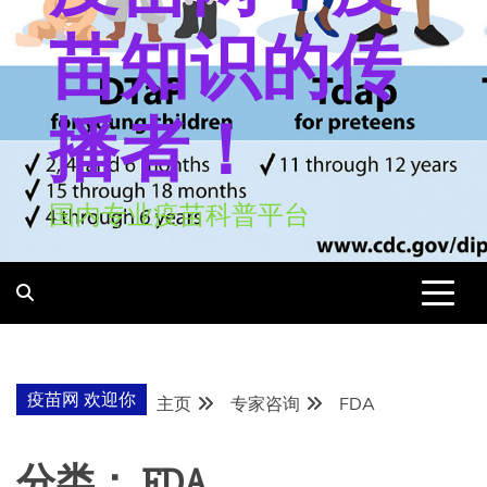
苗知识的传
播者！
国内专业疫苗科普平台
疫苗网 欢迎你
主页
专家咨询
FDA
分类：
FDA