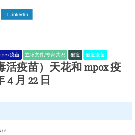
Linkedin
mpox疫苗
立场文件/专家共识
猴痘
猴痘疫苗
毒活疫苗）天花和 mpox 疫
4 月 22 日
‎ s