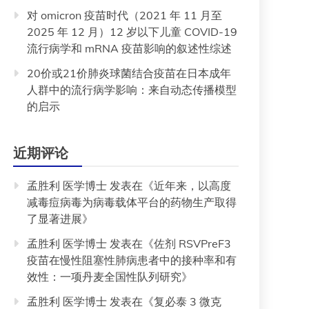
对 omicron 疫苗时代（2021 年 11 月至
2025 年 12 月）12 岁以下儿童 COVID-19
流行病学和 mRNA 疫苗影响的叙述性综述
20价或21价肺炎球菌结合疫苗在日本成年
人群中的流行病学影响：来自动态传播模型
的启示
近期评论
孟胜利 医学博士
发表在《
近年来，以高度
减毒痘病毒为病毒载体平台的药物生产取得
了显著进展
》
孟胜利 医学博士
发表在《
佐剂 RSVPreF3
疫苗在慢性阻塞性肺病患者中的接种率和有
效性：一项丹麦全国性队列研究
》
孟胜利 医学博士
发表在《
复必泰 3 微克