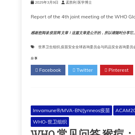
2025年3月9日
孟胜利 医学博士
2
Report of the 4th joint meeting of the WHO Gl
4
2
感谢您阅读 疫苗网 文章！这篇文章是公开的，所以请随时分享它。!!
世界卫生组织
,
疫苗安全全球咨询委员会与药品安全咨询委员
分享
Facebook
Twitter
Pinterest
Imvamune®/MVA-BN/Jynneos疫苗
ACAM2
WHO-世卫组织
WHO 常见问答 猴痘