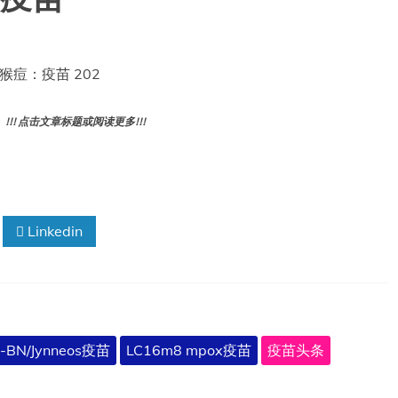
员
会
与
药
nes 猴痘：疫苗 202
品
安
全
! 点击文章标题或阅读更多!!!
咨
询
委
员
会
第
Linkedin
四
届
联
席
会
议
报
-BN/Jynneos疫苗
LC16m8 mpox疫苗
疫苗头条
告