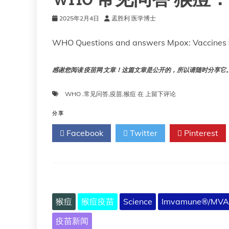
2025年2月4日
孟胜利 医学博士
WHO Questions and answers Mpox: Vacci
感谢您阅读 疫苗网 文章！这篇文章是公开的，所以请随时分享它。!!
WHO
WHO .常见问答
,
疫苗
,
猴痘
在
上留下评论
常
见
分享
问
Facebook
Twitter
Pinterest
答
猴
痘：
疫
苗
猴痘
猴痘疫苗
Science
Imvamune®/MVA
疫苗新闻