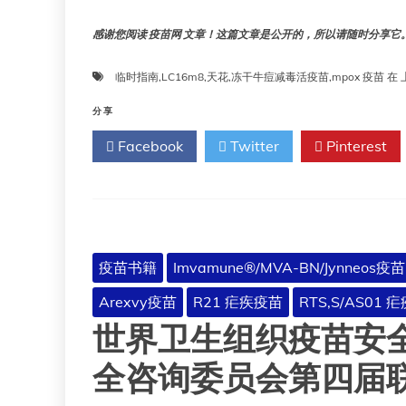
感谢您阅读 疫苗网 文章！这篇文章是公开的，所以请随时分享它。!!
临时指南
,
LC16m8
,
天花
,
冻干牛痘减毒活疫苗
,
mpox 疫苗
在
分享
Facebook
Twitter
Pinterest
疫苗书籍
Imvamune®/MVA-BN/Jynneos疫苗
Arexvy疫苗
R21 疟疾疫苗
RTS,S/AS01 
世界卫生组织疫苗安
全咨询委员会第四届