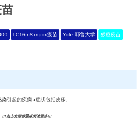
疫苗
000
LC16m8 mpox疫苗
Yale-耶鲁大学
猴痘疫苗
）
猴痘病毒感染引起的疾病 •症状包括皮疹、
! 点击文章标题或阅读更多!!!