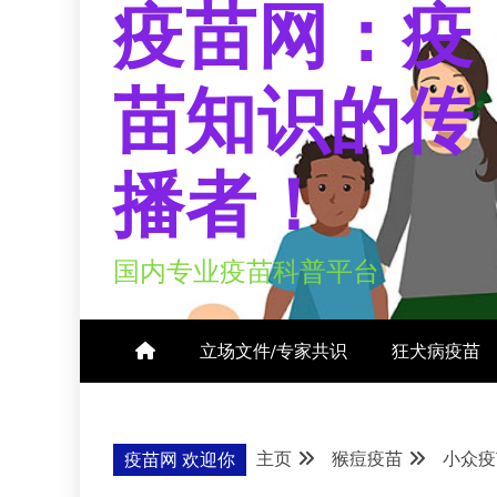
疫苗网：疫
苗知识的传
播者！
国内专业疫苗科普平台
立场文件/专家共识
狂犬病疫苗
主页
猴痘疫苗
小众疫
疫苗网 欢迎你