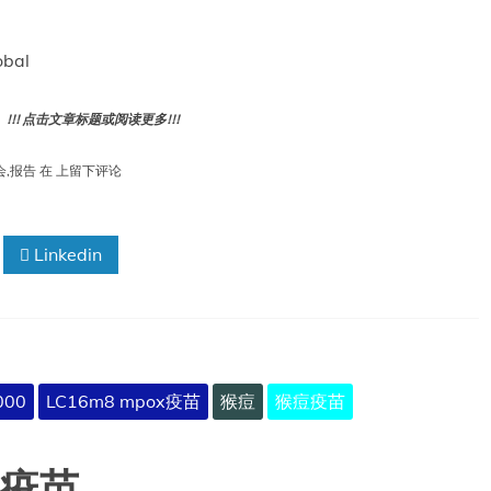
025
年
obal
月
2
! 点击文章标题或阅读更多!!!
日
世
会
,
报告
在
上留下评论
界
卫
生
Linkedin
组
织
疫
苗
安
全
全
000
LC16m8 mpox疫苗
猴痘
猴痘疫苗
球
咨
询
：疫苗
委