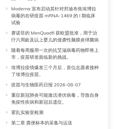
Moderna 宣布启动其针对邦迪布焦埃博拉
病毒的在研疫苗 mRNA-1469 的 I 期临床
试验
赛诺菲的 MenQuadfi 获欧盟批准，用于治
疗六周龄及以上婴儿的侵袭性脑膜炎球菌病
随着每周服用一次的抗艾滋病毒药物即将上
市，疫苗研发面临新的挑战。
埃博拉疫情爆发三个月后，首位志愿者接种
了埃博拉疫苗。
疫苗与生物医药日报 2026-08-07
重症新冠肺炎可能激活潜伏病毒，导致自身
免疫性疾病和新冠后遗症。
霍乱实验室检测
第二章 粪便标本的采集与运送