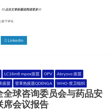
! 点击文章标题或阅读更多!!!
LC16m8（冻
上留下评论
干
牛
痘
Linkedin
减
毒
活
疫
苗）
天
花
LC16m8 mpox疫苗
OPV
Abrysvo 疫苗
和
mpox
疟疾疫苗
登革热疫苗QDENGA
WHO-世卫组织
疫
全全球咨询委员会与药品安
苗：
临
时
联席会议报告
指
南，