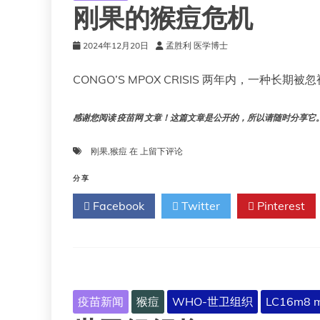
刚果的猴痘危机
2024年12月20日
孟胜利 医学博士
CONGO’S MPOX CRISIS 两年内，一种
感谢您阅读 疫苗网 文章！这篇文章是公开的，所以请随时分享它。!!
刚
刚果
,
猴痘
在
上留下评论
果
的
分享
猴
Facebook
Twitter
Pinterest
痘
危
机
疫苗新闻
猴痘
WHO-世卫组织
LC16m8 