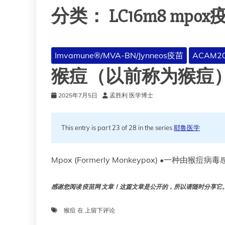
分类：
LC16m8 mpox
Imvamune®/MVA-BN/Jynneos疫苗
ACAM2
猴痘（以前称为猴痘
2025年7月5日
孟胜利 医学博士
This entry is part 23 of 28 in the series
耶鲁医学
Mpox (Formerly Monkeypox) •一种由
感谢您阅读 疫苗网 文章！这篇文章是公开的，所以请随时分享它。!!
猴
猴痘
在
上留下评论
痘