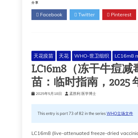
（以
分享
前
Facebook
Twitter
Pinterest
称
为
猴
痘）
天花疫苗
天花
WHO-世卫组织
LC16m8 
LC16m8（冻干牛痘减
苗：临时指南，2025 年 
2025年5月18日
孟胜利 医学博士
This entry is part 73 of 82 in the series
WHO立场文件
LC16m8 (‎live-attenuated freeze-dried vaccinia)