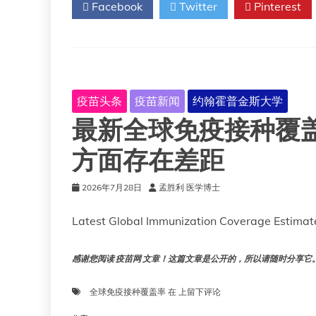
Facebook
Twitter
Pinterest
疫苗头条
疫苗新闻
约翰霍普金斯大学
最新全球免疫接种覆
方面存在差距
2026年7月28日
孟胜利 医学博士
Latest Global Immunization Coverage Estimate
感谢您阅读 疫苗网 文章！这篇文章是公开的，所以请随时分享它。!!
最
全球免疫接种覆盖率
在
上留下评论
新