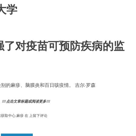
大学
强了对疫苗可预防疾病的监
别的麻疹、脑膜炎和百日咳疫情。 吉尔·罗森
! 点击文章标题或阅读更多!!!
美
苗获取中心
,
麻疹
在
上留下评论
国
新
疾