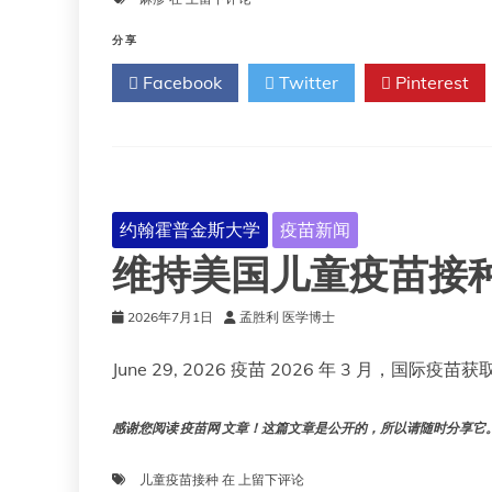
差
年
距
美
分享
国
Facebook
Twitter
Pinterest
麻
疹
病
例
数
超
过
约翰霍普金斯大学
疫苗新闻
2025
维持美国儿童疫苗接
年
水
平，
2026年7月1日
孟胜利 医学博士
为
2000
June 29, 2026 疫苗 2026 年 3 月，国际疫苗
年
宣
布
感谢您阅读 疫苗网 文章！这篇文章是公开的，所以请随时分享它。!!
消
除
维
儿童疫苗接种
在
上留下评论
麻