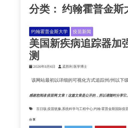
分类：
约翰霍普金斯
约翰霍普金斯大学
疫苗新闻
美国新疾病追踪器加
测
2026年8月6日
孟胜利 医学博士
该网站最初以详细的可视化方式追踪州/州以下级
感谢您阅读 疫苗网 文章！这篇文章是公开的，所以请随时分享它。!!
百日咳
,
疫苗犹豫
,
系统科学与工程中心
,
约翰·霍普金斯国际疫
分享