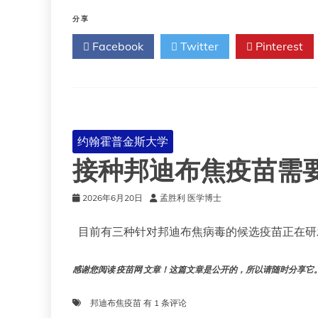
持
疹
美
分享
以
国
来
Facebook
Twitter
Pinterest
儿
的
童
最
疫
高
苗
水
接
平
种
方
约翰霍普金斯大学
面
接种邦迪布焦疫苗需
的
成
果
2026年6月20日
孟胜利 医学博士
目前有三种针对邦迪布焦病毒的候选疫苗正在研
感谢您阅读 疫苗网 文章！这篇文章是公开的，所以请随时分享它。!!
接
邦迪布焦疫苗
有 1 条评论
种