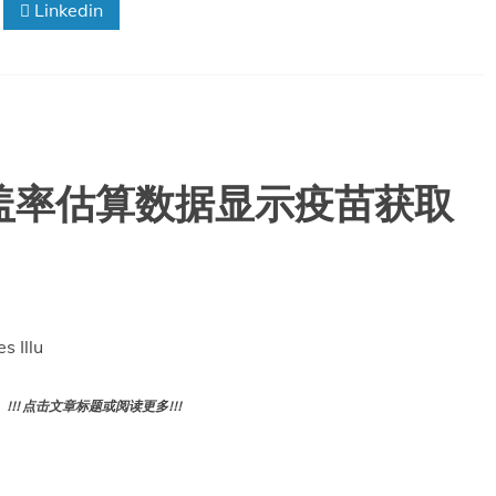
Linkedin
病
追
踪
器
加
强
了
对
盖率估算数据显示疫苗获取
疫
苗
可
预
防
疾
病
s Illu
的
监
测
! 点击文章标题或阅读更多!!!