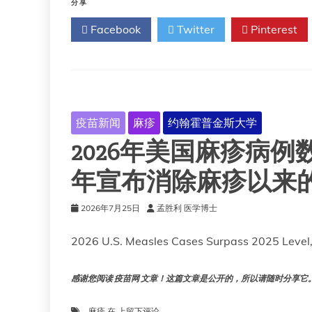
全
分享
球
Facebook
Twitter
Pinterest
免
疫
接
种
覆
盖
率
疫苗新闻
麻疹
约翰霍普金斯大学
估
2026年美国麻疹病例数
算
数
据
年宣布消除麻疹以来
显
示
2026年7月25日
孟胜利 医学博士
疫
苗
2026 U.S. Measles Cases Surpass 2025 Level
获
取
方
感谢您阅读 疫苗网 文章！这篇文章是公开的，所以请随时分享它。!!
面
存
在
2026
麻疹
在
上留下评论