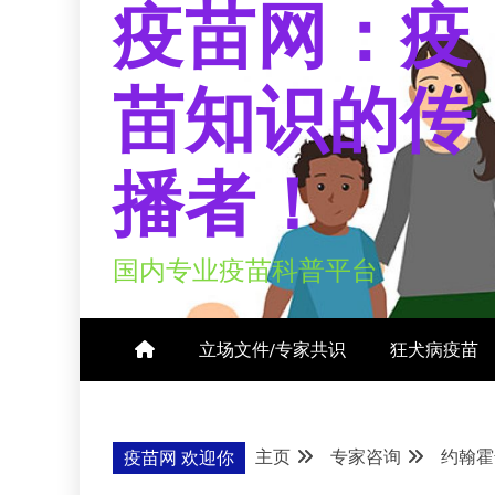
疫苗网：疫
苗知识的传
播者！
国内专业疫苗科普平台
立场文件/专家共识
狂犬病疫苗
主页
专家咨询
约翰霍
疫苗网 欢迎你