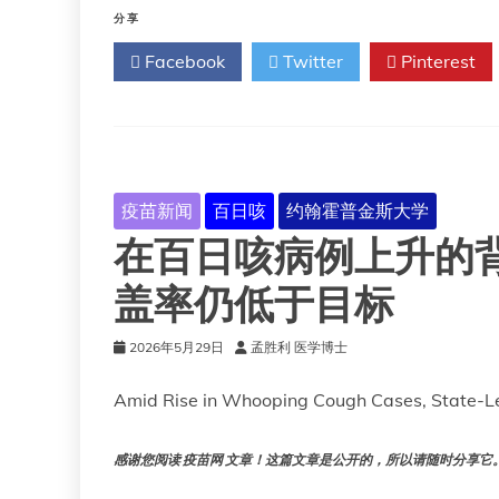
邦
分享
迪
Facebook
Twitter
Pinterest
布
焦
疫
苗
需
要
什
疫苗新闻
百日咳
约翰霍普金斯大学
么
在百日咳病例上升的
条
件？
盖率仍低于目标
2026年5月29日
孟胜利 医学博士
Amid Rise in Whooping Cough Cases, State-L
感谢您阅读 疫苗网 文章！这篇文章是公开的，所以请随时分享它。!!