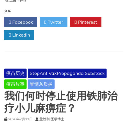
在
上留下评论
国
“第
分享
一
Facebook
Twitter
Pinterest
舰
队”
将
Linkedin
天
花
带
到
了
澳
疫苗历史
StopAntiVaxPropaganda Substack
大
利
疫苗故事
脊髓灰质炎
亚
——
我们何时停止使用铁肺治
并
可
疗小儿麻痹症？
能
导
2026年7月11日
孟胜利 医学博士
致
数