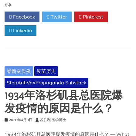
病
分享
毒
Facebook
Twitter
Pinterest
疫
苗
Linkedin
研
发
之
路
漫
长，
以
脊髓灰质炎
疫苗历史
及
我
StopAntiVaxPropaganda Substack
们
为
1934年洛杉矶县总医院爆
何
至
发疫情的原因是什么？
今
仍
2026年4月8日
孟胜利 医学博士
未
成
功
1934年洛杉矶县总医院爆发疫情的原因是什么？ — What