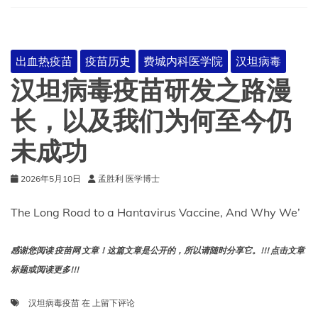
眼
睁
睁
看
出血热疫苗
疫苗历史
费城内科医学院
汉坦病毒
着
自
汉坦病毒疫苗研发之路漫
己
领
长，以及我们为何至今仍
域
的
未成功
成
就
付
2026年5月10日
孟胜利 医学博士
诸
东
The Long Road to a Hantavirus Vaccine, And Why We’
流
感谢您阅读 疫苗网 文章！这篇文章是公开的，所以请随时分享它。!!! 点击文章
标题或阅读更多!!!
汉
汉坦病毒疫苗
在
上留下评论
坦