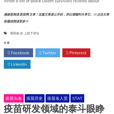
What a list of Black Death survivors reveals about
感谢您阅读 疫苗网 文章！这篇文章是公开的，所以请随时分享它。!!! 点击文章
标题或阅读更多!!!
黑
黑死病
在
上留下评论
死
病
分享
幸
Facebook
Twitter
Pinterest
存
者
Linkedin
名
单
揭
示
了
人
们
疫苗头条
疫苗历史
疫苗名人堂
STAT
如
何
疫苗研发领域的泰斗眼睁
从