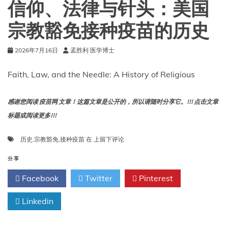
信仰、法律与针头：美国
到
她
宗教豁免接种疫苗的历史
听
到
2026年7月16日
孟胜利 医学博士
我
咳
嗽。
Faith, Law, and the Needle: A History of Religious
感谢您阅读 疫苗网 文章！这篇文章是公开的，所以请随时分享它。!!! 点击文章
标题或阅读更多!!!
信
历史
,
宗教豁免
,
接种疫苗
在
上留下评论
仰、
法
分享
律
Facebook
Twitter
Pinterest
与
针
Linkedin
头：
美
国