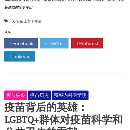
标题或阅读更多!!!
被
天花
在
上留下评论
奴
役
分享
的
Facebook
Twitter
Pinterest
儿
童、
Linkedin
天
花
和
一
位
南
方
疫苗头条
疫苗历史
费城内科医学院
邦
联
疫苗背后的英雄：
医
生：
LGBTQ+群体对疫苗科学和
早
期