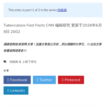
杯
This entry is part 1 of 2 in the series
结核病
Tuberculosis Fast Facts CNN 编辑研究 更新于2026年6月
8日 2002
感谢您阅读 疫苗网 文章！这篇文章是公开的，所以请随时分享它。!!! 点击文章
标题或阅读更多!!!
结
结核病
在
上留下评论
核
病
分享
速
Facebook
Twitter
Pinterest
览
Linkedin