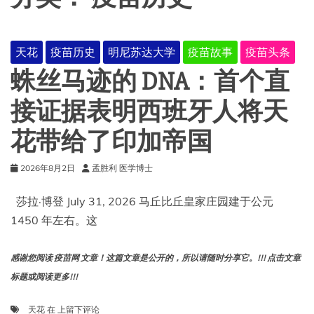
天花
疫苗历史
明尼苏达大学
疫苗故事
疫苗头条
蛛丝马迹的 DNA：首个直
接证据表明西班牙人将天
花带给了印加帝国
2026年8月2日
孟胜利 医学博士
莎拉·博登 July 31, 2026 马丘比丘皇家庄园建于公元
1450 年左右。这
感谢您阅读 疫苗网 文章！这篇文章是公开的，所以请随时分享它。!!! 点击文章
标题或阅读更多!!!
蛛
天花
在
上留下评论