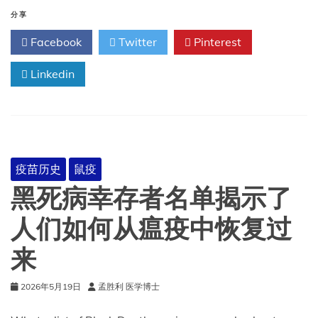
卡
病
分享
毒
Facebook
Twitter
Pinterest
感
染
Linkedin
速
览
疫苗历史
鼠疫
黑死病幸存者名单揭示了
人们如何从瘟疫中恢复过
来
2026年5月19日
孟胜利 医学博士