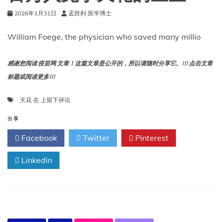
2026年1月31日
孟胜利 医学博士
William Foege, the physician who saved many millio
感谢您阅读 疫苗网 文章！这篇文章是公开的，所以请随时分享它。!!! 点击文章
标题或阅读更多!!!
威
天花
在
上留下评论
廉
·
分享
福
Facebook
Twitter
Pinterest
格，
那
Linkedin
位
拯
救
了
数
百
万