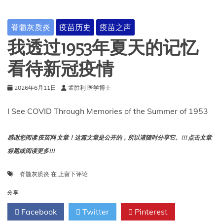
苗
科
脊髓灰质炎
疫苗历史
疫苗之声
学
和
我透过1953年夏天的记忆
公
共
看待新冠疫情
卫
生
2026年6月11日
孟胜利 医学博士
的
贡
献
I See COVID Through Memories of the Summer of 1953
感谢您阅读 疫苗网 文章！这篇文章是公开的，所以请随时分享它。!!! 点击文章
标题或阅读更多!!!
我
脊髓灰质炎
在
上留下评论
透
过
分享
1953
Facebook
Twitter
Pinterest
年