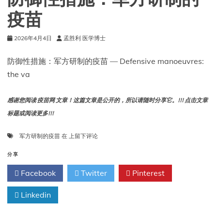
是
疫苗
什
么？
2026年4月4日
孟胜利 医学博士
防御性措施：军方研制的疫苗 — Defensive manoeuvres:
the va
感谢您阅读 疫苗网 文章！这篇文章是公开的，所以请随时分享它。!!! 点击文章
标题或阅读更多!!!
防
军方研制的疫苗
在
上留下评论
御
性
分享
措
Facebook
Twitter
Pinterest
施：
军
Linkedin
方
研
制