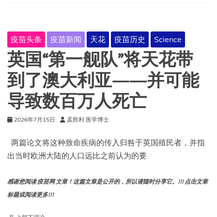
宗
教
豁
免
疫苗头条
疫苗新闻
天花
疫苗历史
Science
接
种
英国“第一舰队”将天花带
疫
苗
到了澳大利亚——并可能
的
历
导致数百万人死亡
史
2026年7月15日
孟胜利 医学博士
两篇论文将这种致命疾病的传入归咎于英国殖民者，并指
出当时欧洲大陆的人口远比之前认为的要
感谢您阅读 疫苗网 文章！这篇文章是公开的，所以请随时分享它。!!! 点击文章
标题或阅读更多!!!
英