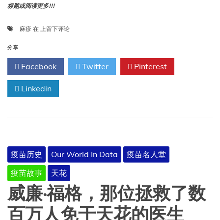
标题或阅读更多!!!
过
麻疹
在
上留下评论
去
与
分享
现
Facebook
Twitter
Pinterest
在：
麻
Linkedin
疹、
错
误
信
息
与
历
疫苗历史
Our World In Data
疫苗名人堂
史
的
疫苗故事
天花
重
演
威廉·福格，那位拯救了数
百万人免于天花的医生