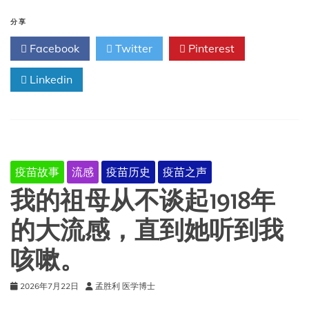
丝
马
分享
迹
Facebook
Twitter
Pinterest
的
DNA：
Linkedin
首
个
直
接
证
据
表
疫苗故事
流感
疫苗历史
疫苗之声
明
西
我的祖母从不谈起1918年
班
牙
的大流感，直到她听到我
人
将
咳嗽。
天
花
带
2026年7月22日
孟胜利 医学博士
给