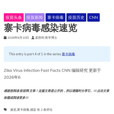
疫苗头条
疫苗新闻
寨卡病毒
疫苗历史
CNN
寨卡病毒感染速览
2026年6月10日
孟胜利 医学博士
This entry is part 4 of 1 in the series
寨卡病毒
Zika Virus Infection Fast Facts CNN 编辑研究 更新于
2026年6
感谢您阅读 疫苗网 文章！这篇文章是公开的，所以请随时分享它。!!! 点击文章
标题或阅读更多!!!
寨
速览
,
寨卡病毒
,
感染
有 2 条评论