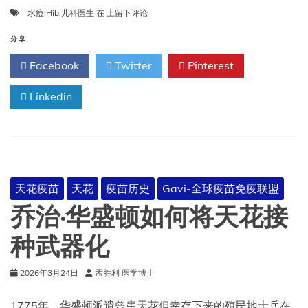
儿
水痘
,
Hib
,
儿科医生
在
上留下评论
科
医
分享
生
Facebook
Twitter
Pinterest
回
忆
Linkedin
起
上
世
纪
60
年
代
天花疫苗
天花
疫苗历史
Gavi-全球疫苗免疫联盟
严
重
乔治·华盛顿如何将天花接
的
流
种武器化
感
嗜
2026年3月24日
孟胜利 医学博士
血
杆
菌
1775年，华盛顿派遣曾患天花但幸存下来的殖民地士兵在