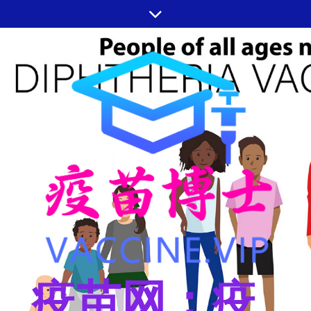
跳
至
内
容
疫苗网：疫