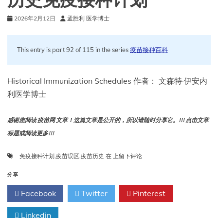
历史免疫接种计划
化
2026年2月12日
孟胜利 医学博士
This entry is part 92 of 115 in the series
疫苗接种百科
Historical Immunization Schedules 作者： 文森特·伊安内
利医学博士
感谢您阅读 疫苗网 文章！这篇文章是公开的，所以请随时分享它。!!! 点击文章
标题或阅读更多!!!
历
免疫接种计划
,
疫苗误区
,
疫苗历史
在
上留下评论
史
免
分享
疫
Facebook
Twitter
Pinterest
接
种
Linkedin
计