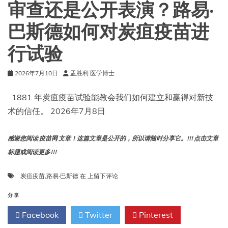
麻
审查还是公开表演？路易·
痹
症？
巴斯德如何对炭疽疫苗进
行试验
2026年7月10日
孟胜利 医学博士
1881 年炭疽疫苗试验能教会我们如何建立和赢得对新技
术的信任。 2026年7月8日
感谢您阅读 疫苗网 文章！这篇文章是公开的，所以请随时分享它。!!! 点击文章
标题或阅读更多!!!
审
炭疽疫苗
,
路易·巴斯德
在
上留下评论
查
还
分享
是
Facebook
Twitter
Pinterest
公
开