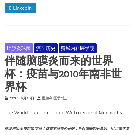
夏
Linkedin
天
的
记
忆
看
待
新
脑膜炎球菌
疫苗历史
费城内科医学院
冠
疫
伴随脑膜炎而来的世界
情
杯：疫苗与2010年南非世
界杯
2026年6月10日
孟胜利 医学博士
The World Cup That Came With a Side of Meningitis:
感谢您阅读 疫苗网 文章！这篇文章是公开的，所以请随时分享它。!!! 点击文章