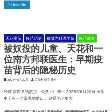
Linkedin
表
演？
路
易
·
巴
斯
天花疫苗
疫苗历史
费城内科医学院
疫苗故事
德
如
被奴役的儿童、天花和一
何
对
位南方邦联医生：早期疫
炭
疽
苗背后的隐秘历史
疫
苗
进
2026年6月22日
孟胜利 医学博士
行
试
经过 雷内·F·纳杰拉，公共卫生博士 2026年6月20日 医学
验
史上有一个常见的借口： 这是为了更大
感谢您阅读 疫苗网 文章！这篇文章是公开的，所以请随时分享它。!!! 点击文章