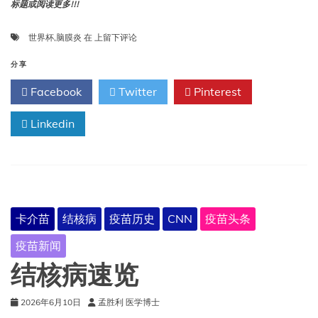
标题或阅读更多!!!
伴
世界杯
,
脑膜炎
在
上留下评论
随
脑
分享
膜
Facebook
Twitter
Pinterest
炎
而
Linkedin
来
的
世
界
杯：
疫
苗
卡介苗
结核病
疫苗历史
CNN
疫苗头条
与
2010
疫苗新闻
年
南
结核病速览
非
世
2026年6月10日
孟胜利 医学博士
界