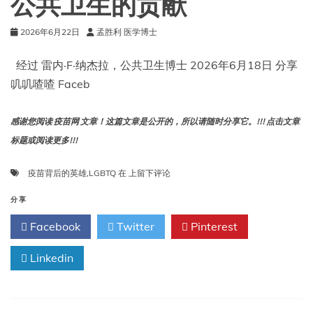
公共卫生的贡献
疫
苗
背
2026年6月22日
孟胜利 医学博士
后
的
经过 雷内·F·纳杰拉，公共卫生博士 2026年6月18日 分享
隐
叽叽喳喳 Faceb
秘
历
史
感谢您阅读 疫苗网 文章！这篇文章是公开的，所以请随时分享它。!!! 点击文章
标题或阅读更多!!!
疫
疫苗背后的英雄
,
LGBTQ
在
上留下评论
苗
背
分享
后
Facebook
Twitter
Pinterest
的
英
Linkedin
雄：
LGBTQ+群
体
对
疫