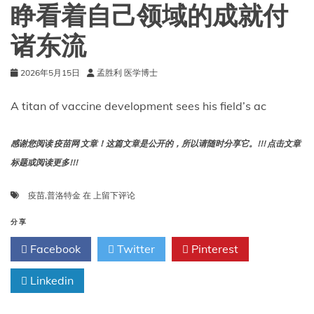
瘟
睁看着自己领域的成就付
疫
中
诸东流
恢
复
过
2026年5月15日
孟胜利 医学博士
来
A titan of vaccine development sees his field’s ac
感谢您阅读 疫苗网 文章！这篇文章是公开的，所以请随时分享它。!!! 点击文章
标题或阅读更多!!!
疫
疫苗
,
普洛特金
在
上留下评论
苗
研
分享
发
Facebook
Twitter
Pinterest
领
域
Linkedin
的
泰
斗