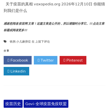
百
关于疫苗的真相 vaxopedia.org 2026年12月10日 你能猜
万
到我们是什么
人
死
亡
感谢您阅读 疫苗网 文章！这篇文章是公开的，所以请随时分享它。!!! 点击文章
标题或阅读更多!!!
我
铁肺
,
小儿麻痹症
在
上留下评论
们
何
分享
时
Facebook
Twitter
Pinterest
停
止
Linkedin
使
用
铁
肺
治
疗
小
疫苗历史
Gavi-全球疫苗免疫联盟
儿