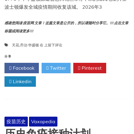
和
波士顿爆发全城疫情期间收复该城。 2026年3
水
痘
病
感谢您阅读 疫苗网 文章！这篇文章是公开的，所以请随时分享它。!!! 点击文章
例
标题或阅读更多!!!
乔
天花
,
乔治·华盛顿
在
上留下评论
治
·
分享
华
Facebook
Twitter
Pinterest
盛
顿
Linkedin
如
何
将
天
花
接
种
疫苗历史
Vaxopedia
武
器