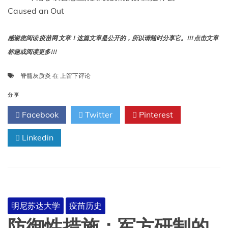
Caused an Out
感谢您阅读 疫苗网 文章！这篇文章是公开的，所以请随时分享它。!!! 点击文章
标题或阅读更多!!!
1934
脊髓灰质炎
在
上留下评论
年
洛
分享
杉
Facebook
Twitter
Pinterest
矶
县
Linkedin
总
医
院
爆
发
疫
情
明尼苏达大学
疫苗历史
的
原
防御性措施：军方研制的
因