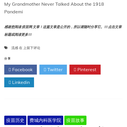
了
My Grandmother Never Talked About the 1918
印
Pandemi
加
帝
国
感谢您阅读 疫苗网 文章！这篇文章是公开的，所以请随时分享它。!!! 点击文章
标题或阅读更多!!!
我
流感
在
上留下评论
的
祖
分享
母
Facebook
Twitter
Pinterest
从
不
Linkedin
谈
起
1918
年
的
大
流
疫苗历史
费城内科医学院
疫苗故事
感，
直