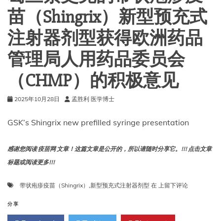
解
苗（Shingrix）新型预充式
答
9
注射器剂型获得欧洲药品
个
关
管理局人用药品委员会
键
问
（CHMP）的积极意见
题
2025年10月28日
孟胜利 医学博士
GSK’s Shingrix new prefilled syringe presentation
感谢您阅读 疫苗网 文章！这篇文章是公开的，所以请随时分享它。!!! 点击文章
标题或阅读更多!!!
葛
带状疱疹疫苗（Shingrix）
,
新型预充式注射器剂型
在
上留下评论
兰
素
分享
史