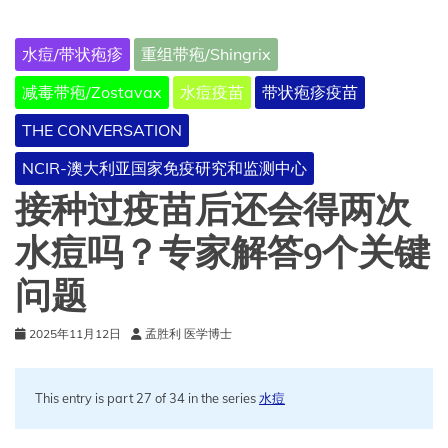
（重
组
水痘/带状疱疹
重组带疱/Shingrix
带
状
减毒带疱/Zostavax
水痘疫苗
带状疱疹疫苗
疱
疹
THE CONVERSATION
疫
苗）
NCIR-澳大利亚国家免疫研究和监测中心
预
接种过疫苗后还会得两次
充
式
注
水痘吗？专家解答9个关键
射
器
问题
包
装
2025年11月12日
孟胜利 医学博士
已
获
得
This entry is part 27 of 34 in the series
欧
水痘
盟
委