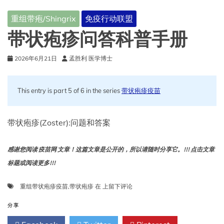
重组带疱/Shingrix
免疫行动联盟
带状疱疹问答科普手册
2026年6月21日
孟胜利 医学博士
This entry is part 5 of 6 in the series
带状疱疹疫苗
带状疱疹(Zoster):问题和答案
感谢您阅读 疫苗网 文章！这篇文章是公开的，所以请随时分享它。!!! 点击文章
标题或阅读更多!!!
带
重组带状疱疹疫苗
,
带状疱疹
在
上留下评论
状
疱
分享
疹