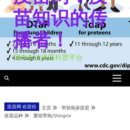
苗知识的传
播者！
国内专业疫苗科普平台
疫苗网 欢迎你
主页
带状疱疹疫苗
疫苗品种
重组带疱/Shingrix