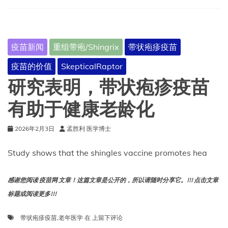
苗
疫苗新闻
重组带疱/Shingrix
带状疱疹疫苗
疫苗的价值
SkepticalRaptor
研究表明，带状疱疹疫苗
有助于健康老龄化
2026年2月3日
孟胜利 医学博士
Study shows that the shingles vaccine promotes hea
感谢您阅读 疫苗网 文章！这篇文章是公开的，所以请随时分享它。!!! 点击文章
标题或阅读更多!!!
研
带状疱疹疫苗
,
老年医学
在
上留下评论
究