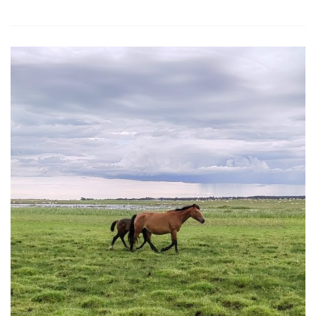
低
中
风、
心
肌
梗
塞
和
带
状
疱
疹
眼
科
的
风
险
有
关