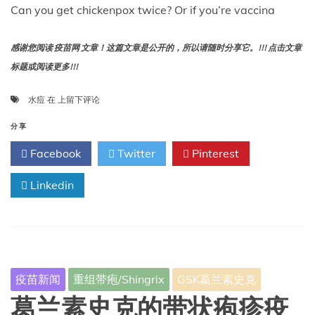
员
Can you get chickenpox twice? Or if you’re vaccina
会
批
感谢您阅读 疫苗网 文章！这篇文章是公开的，所以请随时分享它。!!! 点击文章
准
标题或阅读更多!!!
接
水痘
在
上留下评论
种
过
分享
疫
Facebook
Twitter
Pinterest
苗
后
Linkedin
还
会
得
两
次
水
痘
疫苗新闻
重组带疱/Shingrix
GSK葛兰素史克
吗？
专
葛兰素史克的带状疱疹疫
家