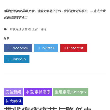
疫
缺
感谢您阅读 疫苗网 文章！这篇文章是公开的，所以请随时分享它。!!! 点击文章
陷
或
标题或阅读更多!!!
免
疫
带
带状疱疹疫苗
在
上留下评论
抑
状
制
疱
分享
而
疹
风
Facebook
Twitter
Pinterest
疫
险
苗
增
Linkedin
与
加
降
的
低
成
心
年
脏
人
病
患
发
带
疫苗新闻
水痘/带状疱疹
重组带疱/Shingrix
作、
状
中
疱
药房时报
风
疹。
的