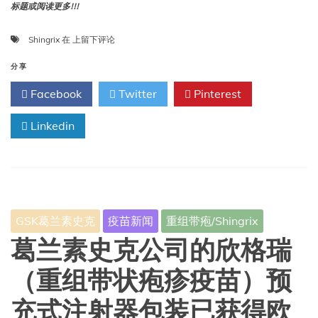
标题或阅读更多!!!
研
Shingrix
在
上留下评论
究
发
分享
现，
Facebook
Twitter
Pinterest
将
Shingrix
Linkedin
纳
入
NIP
后，
其
使
用
GSK葛兰素史克
疫苗新闻
重组带疱/Shingrix
率
显
葛兰素史克公司的欣格瑞
著
提
（重组带状疱疹疫苗）预
高
充式注射器包装已获得欧