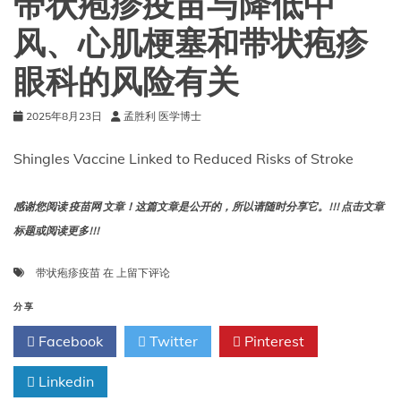
带状疱疹疫苗与降低中
风
险
风、心肌梗塞和带状疱疹
有
关
眼科的风险有关
2025年8月23日
孟胜利 医学博士
Shingles Vaccine Linked to Reduced Risks of Stroke
感谢您阅读 疫苗网 文章！这篇文章是公开的，所以请随时分享它。!!! 点击文章
标题或阅读更多!!!
带
带状疱疹疫苗
在
上留下评论
状
疱
分享
疹
Facebook
Twitter
Pinterest
疫
苗
Linkedin
与
降