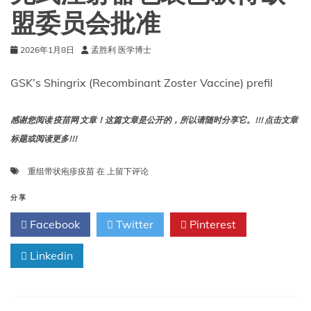
盟委员会批准
2026年1月8日
孟胜利 医学博士
GSK’s Shingrix (Recombinant Zoster Vaccine) prefil
感谢您阅读 疫苗网 文章！这篇文章是公开的，所以请随时分享它。!!! 点击文章
标题或阅读更多!!!
葛
重组带状疱疹疫苗
在
上留下评论
兰
素
分享
史
Facebook
Twitter
Pinterest
克
公
Linkedin
司
的
欣
格
瑞