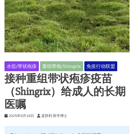
水痘/带状疱疹
重组带疱/Shingrix
免疫行动联盟
接种重组带状疱疹疫苗
（Shingrix）给成人的长期
医嘱
2025年8月16日
孟胜利 医学博士