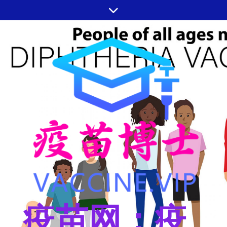
跳
至
内
容
疫苗网：疫