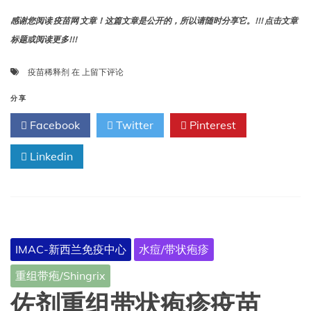
感谢您阅读 疫苗网 文章！这篇文章是公开的，所以请随时分享它。!!! 点击文章
标题或阅读更多!!!
含
疫苗稀释剂
在
上留下评论
稀
释
分享
剂
Facebook
Twitter
Pinterest
疫
苗：
Linkedin
使
用
规
范
IMAC-新西兰免疫中心
水痘/带状疱疹
重组带疱/Shingrix
佐剂重组带状疱疹疫苗