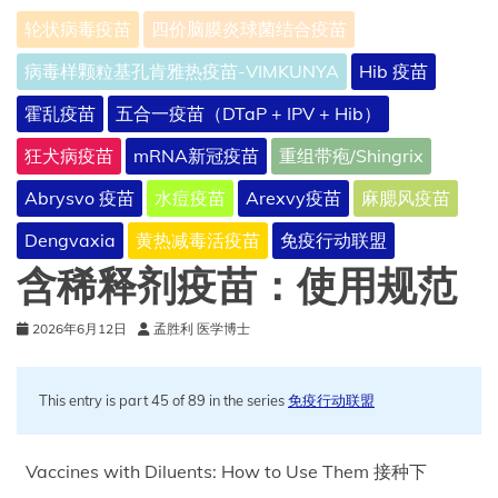
作
轮状病毒疫苗
四价脑膜炎球菌结合疫苗
用、
常
病毒样颗粒基孔肯雅热疫苗-VIMKUNYA
Hib 疫苗
见
问
霍乱疫苗
五合一疫苗（DTaP + IPV + Hib）
题
解
狂犬病疫苗
mRNA新冠疫苗
重组带疱/Shingrix
答
及
Abrysvo 疫苗
水痘疫苗
Arexvy疫苗
麻腮风疫苗
更
多
Dengvaxia
黄热减毒活疫苗
免疫行动联盟
信
含稀释剂疫苗：使用规范
息
2026年6月12日
孟胜利 医学博士
This entry is part 45 of 89 in the series
免疫行动联盟
Vaccines with Diluents: How to Use Them 接种下