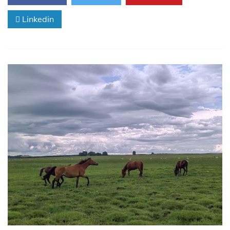
什
Linkedin
么？
症
状
和
治
疗