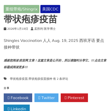
见
重组带疱/Shingrix
美国CDC
的
带
带状疱疹疫苗
状
疱
2026年1月19日
孟胜利 医学博士
疹
疫
苗
Shingles Vaccination 人人 Aug. 19, 2025 西班牙语 要点
反
接种带状
应
——
哪
感谢您阅读 疫苗网 文章！这篇文章是公开的，所以请随时分享它。!!! 点击文章
些
标题或阅读更多!!!
可
以
带
带状疱疹疫苗
,
带状疱疹疫苗接种
有 2 条评论
预
状
防？
疱
分享
疹
Facebook
Twitter
Pinterest
疫
苗
Linkedin