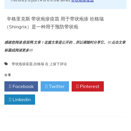
辛格里克斯 带状疱疹疫苗 用于带状疱疹 欣格瑞
（Shingrix）是一种用于预防带状疱
感谢您阅读 疫苗网 文章！这篇文章是公开的，所以请随时分享它。!!! 点击文章
标题或阅读更多!!!
欣
带状疱疹疫苗
,
欣格瑞
在
上留下评论
格
瑞
分享
（带
Facebook
Twitter
Pinterest
状
疱
Linkedin
疹
疫
苗）：
用
途、
副