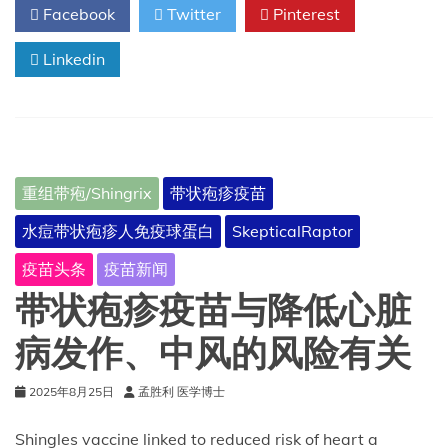
Facebook
Twitter
Pinterest
克
的
Linkedin
欣
安
立
适
在
中
国
重组带疱/Shingrix
带状疱疹疫苗
获
批，
水痘带状疱疹人免疫球蛋白
SkepticalRaptor
用
于
疫苗头条
疫苗新闻
预
防
带状疱疹疫苗与降低心脏
18
岁
病发作、中风的风险有关
及
以
2025年8月25日
孟胜利 医学博士
上
因
Shingles vaccine linked to reduced risk of heart a
免