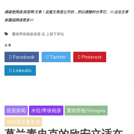
药
品
感谢您阅读 疫苗网 文章！这篇文章是公开的，所以请随时分享它。!!! 点击文章
管
标题或阅读更多!!!
理
局
两
重组带状疱疹疫苗
在
上留下评论
人
剂
用
重
分享
药
组
品
Facebook
Twitter
Pinterest
带
委
状
员
Linkedin
疱
会
疹
（CHMP）
疫
的
苗
积
对
极
老
意
年
见
疫苗新闻
水痘/带状疱疹
重组带疱/Shingrix
人
有
GSK葛兰素史克
效，
无