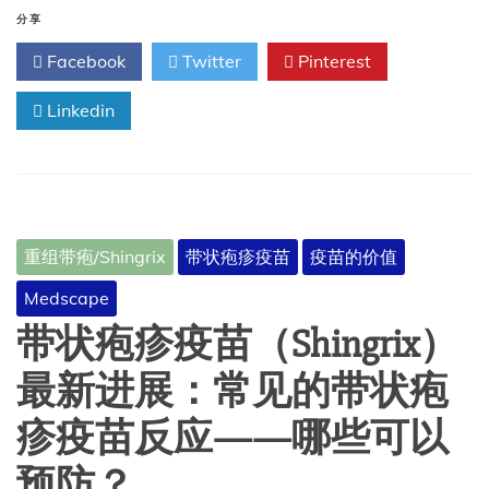
表
分享
明，
Facebook
Twitter
Pinterest
带
状
Linkedin
疱
疹
疫
苗
有
助
于
重组带疱/Shingrix
带状疱疹疫苗
疫苗的价值
健
康
Medscape
老
龄
带状疱疹疫苗（Shingrix）
化
最新进展：常见的带状疱
疹疫苗反应——哪些可以
预防？