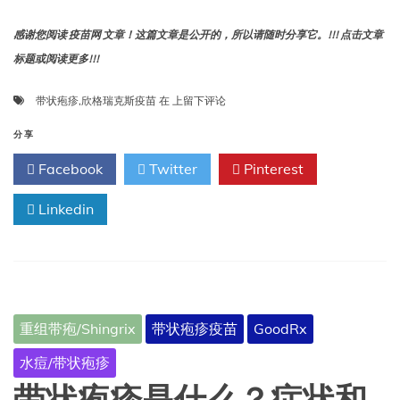
感谢您阅读 疫苗网 文章！这篇文章是公开的，所以请随时分享它。!!! 点击文章
标题或阅读更多!!!
带
带状疱疹
,
欣格瑞克斯疫苗
在
上留下评论
状
疱
分享
疹、
Facebook
Twitter
Pinterest
欣
格
Linkedin
瑞
克
斯
疫
苗，
以
及
重组带疱/Shingrix
带状疱疹疫苗
GoodRx
您
发
水痘/带状疱疹
送
给