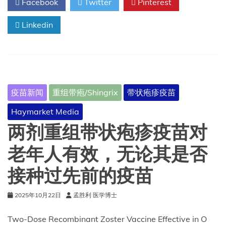
Facebook
Twitter
Pinterest
克
的
Linkedin
带
状
疱
疹
疫
苗
（Shingrix）
疫苗新闻
重组带疱/Shingrix
带状疱疹疫苗
新
型
Haymarket Media
预
充
两剂重组带状疱疹疫苗对
式
注
老年人有效，无论其是否
射
器
接种过先前的疫苗
剂
型
2025年10月22日
孟胜利 医学博士
获
得
欧
Two-Dose Recombinant Zoster Vaccine Effective in O
洲