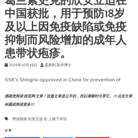
葛兰素史克的欣安立适在
论
其
中国获批，用于预防18岁
是
否
及以上因免疫缺陷或免疫
接
种
抑制而风险增加的成年人
过
先
患带状疱疹。
前
的
疫
2025年10月18日
孟胜利 医学博士
苗
GSK’s Shingrix approved in China for prevention of
感谢您阅读 疫苗网 文章！这篇文章是公开的，所以请随时分享它。!!! 点击文章
标题或阅读更多!!!
葛
带状疱疹
,
欣安立适
在
上留下评论
兰
素
分享
史