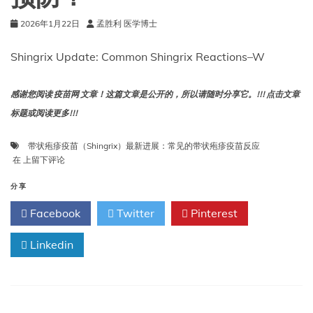
2026年1月22日
孟胜利 医学博士
Shingrix Update: Common Shingrix Reactions–W
感谢您阅读 疫苗网 文章！这篇文章是公开的，所以请随时分享它。!!! 点击文章
标题或阅读更多!!!
带状疱疹疫苗（Shingrix）最新进展：常见的带状疱疹疫苗反应
带
在
上留下评论
状
疱
分享
疹
Facebook
Twitter
Pinterest
疫
苗
（Shingrix）
Linkedin
最
新
进
展：
常