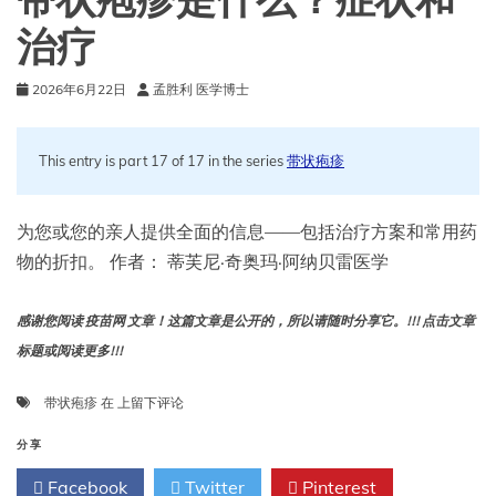
带状疱疹是什么？症状和
我
们
治疗
的
（几
2026年6月22日
孟胜利 医学博士
乎）
每
一
个
This entry is part 17 of 17 in the series
带状疱疹
问
题
为您或您的亲人提供全面的信息——包括治疗方案和常用药
物的折扣。 作者： 蒂芙尼·奇奥玛·阿纳贝雷医学
感谢您阅读 疫苗网 文章！这篇文章是公开的，所以请随时分享它。!!! 点击文章
标题或阅读更多!!!
带
带状疱疹
在
上留下评论
状
疱
分享
疹
Facebook
Twitter
Pinterest
是