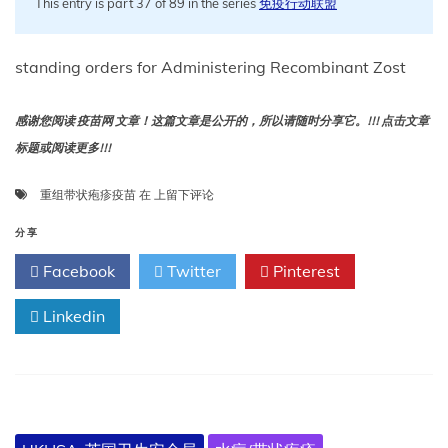
This entry is part 37 of 89 in the series
免疫行动联盟
standing orders for Administering Recombinant Zost
感谢您阅读 疫苗网 文章！这篇文章是公开的，所以请随时分享它。!!! 点击文章
标题或阅读更多!!!
接
重组带状疱疹疫苗
在
上留下评论
种
重
分享
组
Facebook
Twitter
Pinterest
带
状
Linkedin
疱
疹
疫
苗
（Shingrix）
给
成