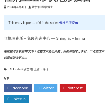
2026年4月4日
孟胜利 医学博士
This entry is part 1 of 6 in the series
带状疱疹疫苗
欣格瑞克斯 – 免疫咨询中心 — Shingrix – Immu
感谢您阅读 疫苗网 文章！这篇文章是公开的，所以请随时分享它。!!! 点击文章
标题或阅读更多!!!
佐
Shingrix® 疫苗
在
上留下评论
剂
重
分享
组
Facebook
Twitter
Pinterest
带
状
Linkedin
疱
疹
疫