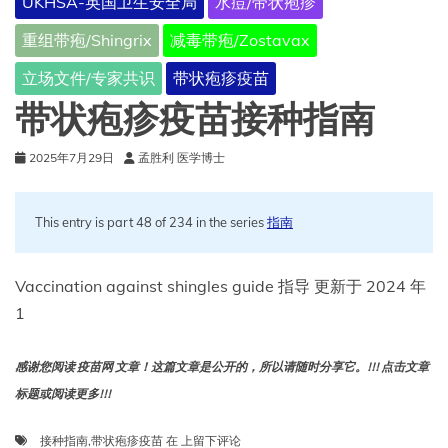
UKHSA-英国卫生安全局
水痘/带状疱疹
人
的
重组带疱/Shingrix
减毒带疱/Zostavax
长
期
立场文件/专家共识
带状疱疹疫苗
医
嘱
带状疱疹疫苗接种指南
2025年7月29日
孟胜利 医学博士
This entry is part 48 of 234 in the series
指南
Vaccination against shingles guide 指导 更新于 2024 年
1
感谢您阅读 疫苗网 文章！这篇文章是公开的，所以请随时分享它。!!! 点击文章
标题或阅读更多!!!
带
接种指南
,
带状疱疹疫苗
在
上留下评论