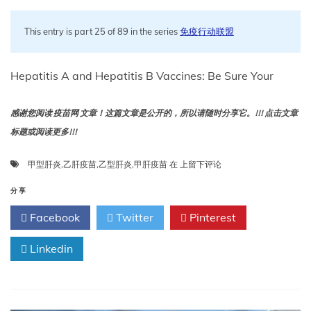
This entry is part 25 of 89 in the series
免疫行动联盟
Hepatitis A and Hepatitis B Vaccines: Be Sure Your
感谢您阅读 疫苗网 文章！这篇文章是公开的，所以请随时分享它。!!! 点击文章
标题或阅读更多!!!
甲
甲型肝炎
,
乙肝疫苗
,
乙型肝炎
,
甲肝疫苗
在
上留下评论
型
肝
分享
炎
Facebook
Twitter
Pinterest
和
乙
Linkedin
型
肝
炎
疫
苗：