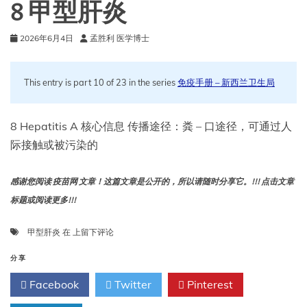
8 甲型肝炎
2026年6月4日
孟胜利 医学博士
This entry is part 10 of 23 in the series
免疫手册 – 新西兰卫生局
8 Hepatitis A 核心信息 传播途径：粪 – 口途径，可通过人
际接触或被污染的
感谢您阅读 疫苗网 文章！这篇文章是公开的，所以请随时分享它。!!! 点击文章
标题或阅读更多!!!
8
甲型肝炎
在
上留下评论
甲
型
分享
肝
Facebook
Twitter
Pinterest
炎