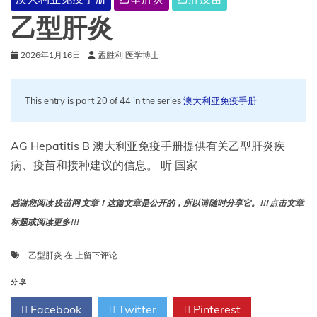
乙型肝炎
2026年1月16日
孟胜利 医学博士
This entry is part 20 of 44 in the series
澳大利亚免疫手册
AG Hepatitis B 澳大利亚免疫手册提供有关乙型肝炎疾
病、疫苗和接种建议的信息。 听 国家
感谢您阅读 疫苗网 文章！这篇文章是公开的，所以请随时分享它。!!! 点击文章
标题或阅读更多!!!
乙
乙型肝炎
在
上留下评论
型
肝
分享
炎
Facebook
Twitter
Pinterest