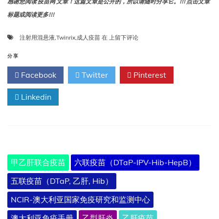
感谢您阅读 疫苗网 文章！这篇文章是公开的，所以请随时分享它。!!! 点击文章
标题或阅读更多!!!
Twinrix
注射用混悬液
,
Twinrix
,
成人疫苗
在
上留下评论
成
人
分享
疫
Facebook
Twitter
Pinterest
苗，
注
Linkedin
射
用
混
悬
液
甲乙肝联合疫苗
六联疫苗（DTaP-IPV-Hib-HepB）
五联疫苗（DTaP, 乙肝, Hib）
NCIR-澳大利亚国家免疫研究和监测中心
澳大利亚免疫手册
乙型肝炎
乙肝疫苗