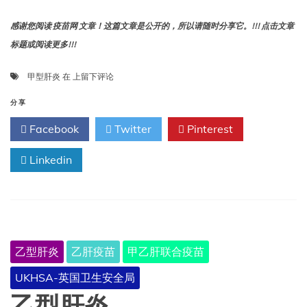
感谢您阅读 疫苗网 文章！这篇文章是公开的，所以请随时分享它。!!! 点击文章
标题或阅读更多!!!
甲
甲型肝炎
在
上留下评论
型
肝
分享
炎
Facebook
Twitter
Pinterest
Linkedin
乙型肝炎
乙肝疫苗
甲乙肝联合疫苗
UKHSA-英国卫生安全局