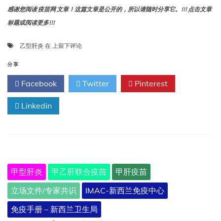
感谢您阅读 疫苗网 文章！这篇文章是公开的，所以请随时分享它。!!! 点击文章
标题或阅读更多!!!
9
乙型肝炎
在
上留下评论
乙
型
分享
肝
Facebook
Twitter
Pinterest
炎
Linkedin
甲型肝炎
甲乙肝联合疫苗
甲肝疫苗
立场文件/专家共识
IMAC-新西兰免疫中心
免疫手册 – 新西兰卫生局