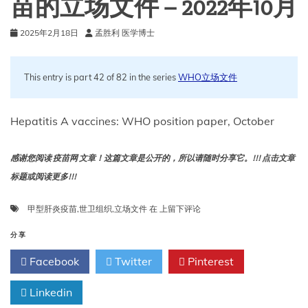
苗的立场文件 – 2022年10月
2025年2月18日
孟胜利 医学博士
This entry is part 42 of 82 in the series
WHO立场文件
Hepatitis A vaccines: WHO position paper, October
感谢您阅读 疫苗网 文章！这篇文章是公开的，所以请随时分享它。!!! 点击文章
标题或阅读更多!!!
世
甲型肝炎疫苗
,
世卫组织
,
立场文件
在
上留下评论
卫
组
分享
织
Facebook
Twitter
Pinterest
关
于
Linkedin
甲
型