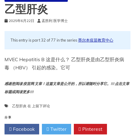
乙型肝炎
2025年6月22日
孟胜利 医学博士
This entry is part 32 of 77 in the series
墨尔本疫苗教育中心
MVEC Hepatitis B 这是什么？ 乙型肝炎是由乙型肝炎病
毒 （HBV） 引起的感染。它可
感谢您阅读 疫苗网 文章！这篇文章是公开的，所以请随时分享它。!!! 点击文章
标题或阅读更多!!!
乙
乙型肝炎
在
上留下评论
型
肝
分享
炎
Facebook
Twitter
Pinterest