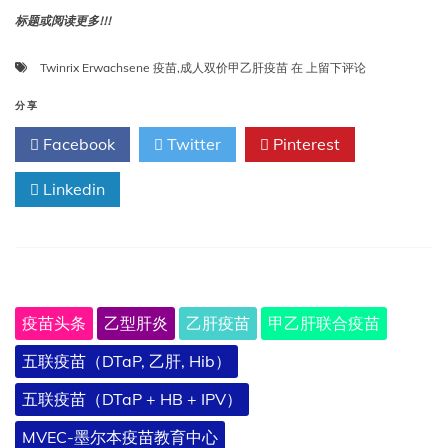
标题或阅读更多!!!
Twinrix
Twinrix Erwachsene 疫苗
,
成人双价甲乙肝疫苗
在
上留下评论
Erwachsene
疫
分享
苗
Facebook
Twitter
Pinterest
（成
人
Linkedin
双
价
甲
乙
肝
疫
苗）
疫苗头条
乙型肝炎
乙肝疫苗
甲乙肝联合疫苗
五联疫苗（DTaP, 乙肝, Hib）
五联疫苗（DTaP + HB + IPV）
MVEC-墨尔本疫苗教育中心