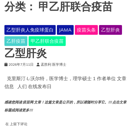
分类：
甲乙肝联合疫苗
乙型肝炎人免疫球蛋白
JAMA
疫苗头条
乙型肝炎
乙肝疫苗
甲乙肝联合疫苗
乙型肝炎
2026年7月11日
孟胜利 医学博士
克里斯汀·L·沃尔特，医学博士，理学硕士 1 作者单位 文章
信息 人们 在线发布日
感谢您阅读 疫苗网 文章！这篇文章是公开的，所以请随时分享它。!!! 点击文章
标题或阅读更多!!!
乙
在
上留下评论
型