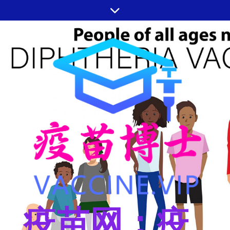
跳
至
内
容
疫苗网：疫