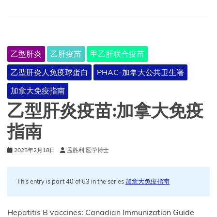
肝
炎
疫
苗
的
乙型肝炎
乙肝疫苗
甲乙肝联合疫苗
立
场
乙型肝炎人免疫球蛋白
PHAC-加拿大公共卫生署
文
件
加拿大免疫指南
–
2022
乙型肝炎疫苗:加拿大免疫
年
10
指南
月
2025年2月18日
孟胜利 医学博士
This entry is part 40 of 63 in the series
加拿大免疫指南
Hepatitis B vaccines: Canadian Immunization Guide