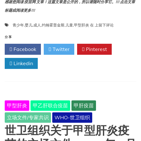
感谢您阅读 疫苗网 文章！这篇文章是公开的，所以请随时分享它。!!! 点击文章
标题或阅读更多!!!
甲
青少年
,
婴儿
,
成人
,
约翰霍普金斯
,
儿童
,
甲型肝炎
在
上留下评论
型
肝
分享
炎-
Facebook
Twitter
Pinterest
约
翰
Linkedin
霍
普
金
斯
甲型肝炎
甲乙肝联合疫苗
甲肝疫苗
立场文件/专家共识
WHO-世卫组织
世卫组织关于甲型肝炎疫