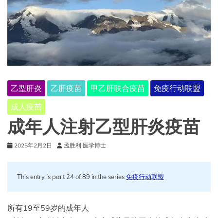
确
保
您
的
患
者
获
得
正
乙型肝炎
乙肝疫苗
甲乙肝联合疫苗
免疫行动联盟
确
的
成人疫苗
剂
成年人注射乙型肝炎疫苗
量
2025年2月2日
孟胜利 医学博士
This entry is part 24 of 89 in the series
免疫行动联盟
所有19至59岁的成年人