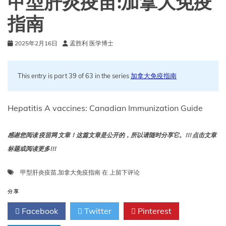
甲型肝炎疫苗:加拿大免疫
指南
2025年2月16日
孟胜利 医学博士
This entry is part 39 of 63 in the series
加拿大免疫指南
Hepatitis A vaccines: Canadian Immunization Guide
感谢您阅读 疫苗网 文章！这篇文章是公开的，所以请随时分享它。!!! 点击文章
标题或阅读更多!!!
甲
甲型肝炎疫苗
,
加拿大免疫指南
在
上留下评论
型
肝
分享
炎
Facebook
Twitter
Pinterest
疫
苗: