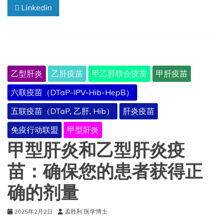
Linkedin
加
拿
大
免
疫
指
南
乙型肝炎
乙肝疫苗
甲乙肝联合疫苗
甲肝疫苗
六联疫苗（DTaP-IPV-Hib-HepB）
五联疫苗（DTaP, 乙肝, Hib）
肝炎疫苗
免疫行动联盟
甲型肝炎
甲型肝炎和乙型肝炎疫
苗：确保您的患者获得正
确的剂量
2025年2月2日
孟胜利 医学博士