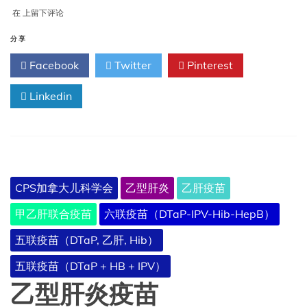
乙
在
上留下评论
型
肝
分享
炎
Facebook
Twitter
Pinterest
Linkedin
CPS加拿大儿科学会
乙型肝炎
乙肝疫苗
甲乙肝联合疫苗
六联疫苗（DTaP-IPV-Hib-HepB）
五联疫苗（DTaP, 乙肝, Hib）
五联疫苗（DTaP + HB + IPV）
乙型肝炎疫苗