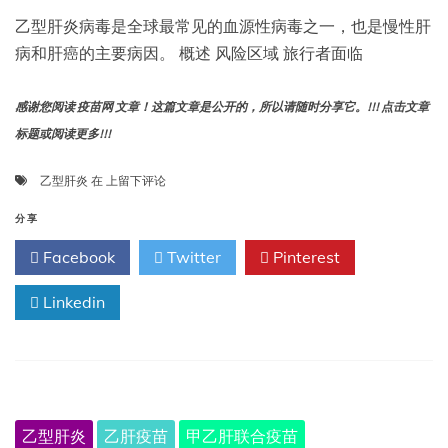
乙型肝炎病毒是全球最常见的血源性病毒之一，也是慢性肝
病和肝癌的主要病因。 概述 风险区域 旅行者面临
感谢您阅读 疫苗网 文章！这篇文章是公开的，所以请随时分享它。!!! 点击文章
标题或阅读更多!!!
NaTHNaC
乙型肝炎
在
上留下评论
–
乙
分享
型
Facebook
Twitter
Pinterest
肝
炎
Linkedin
乙型肝炎
乙肝疫苗
甲乙肝联合疫苗