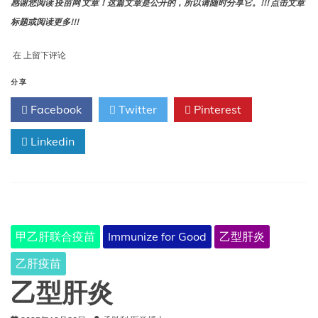
感谢您阅读 疫苗网 文章！这篇文章是公开的，所以请随时分享它。!!! 点击文章
标题或阅读更多!!!
甲
在
上留下评论
型
肝
分享
炎
Facebook
Twitter
Pinterest
Linkedin
甲乙肝联合疫苗
Immunize for Good
乙型肝炎
乙肝疫苗
乙型肝炎