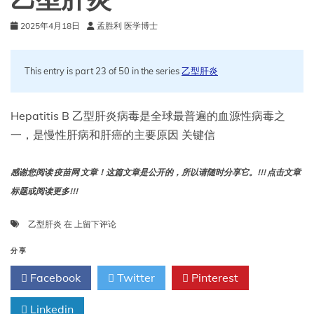
乙型肝炎
2025年4月18日
孟胜利 医学博士
This entry is part 23 of 50 in the series
乙型肝炎
Hepatitis B 乙型肝炎病毒是全球最普遍的血源性病毒之
一，是慢性肝病和肝癌的主要原因 关键信
感谢您阅读 疫苗网 文章！这篇文章是公开的，所以请随时分享它。!!! 点击文章
标题或阅读更多!!!
乙
乙型肝炎
在
上留下评论
型
肝
分享
炎
Facebook
Twitter
Pinterest
Linkedin