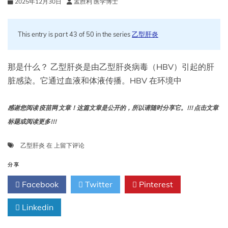
2025年12月30日
孟胜利 医学博士
This entry is part 43 of 50 in the series
乙型肝炎
那是什么？ 乙型肝炎是由乙型肝炎病毒（HBV）引起的肝
脏感染。它通过血液和体液传播。HBV 在环境中
感谢您阅读 疫苗网 文章！这篇文章是公开的，所以请随时分享它。!!! 点击文章
标题或阅读更多!!!
乙
乙型肝炎
在
上留下评论
型
肝
分享
炎
Facebook
Twitter
Pinterest
Linkedin