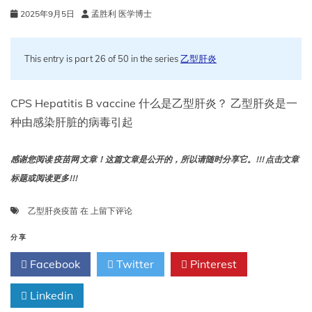
2025年9月5日
孟胜利 医学博士
This entry is part 26 of 50 in the series
乙型肝炎
CPS Hepatitis B vaccine 什么是乙型肝炎？ 乙型肝炎是一
种由感染肝脏的病毒引起
感谢您阅读 疫苗网 文章！这篇文章是公开的，所以请随时分享它。!!! 点击文章
标题或阅读更多!!!
乙
乙型肝炎疫苗
在
上留下评论
型
肝
分享
炎
Facebook
Twitter
Pinterest
疫
苗
Linkedin