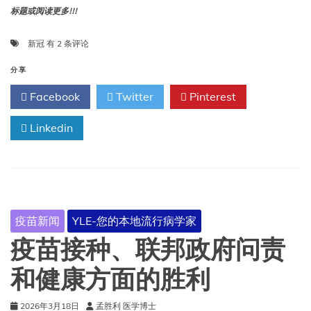
普
标题或阅读更多!!!
通
感
新
新冠
有 2 条评论
冒
冠
以
疫
分享
及
情
好
Facebook
Twitter
Pinterest
六
消
年
息
Linkedin
后
疫苗新闻
YLE-您的本地流行病学家
疫苗接种、联邦政府问责
和健康方面的胜利
2026年3月18日
孟胜利 医学博士