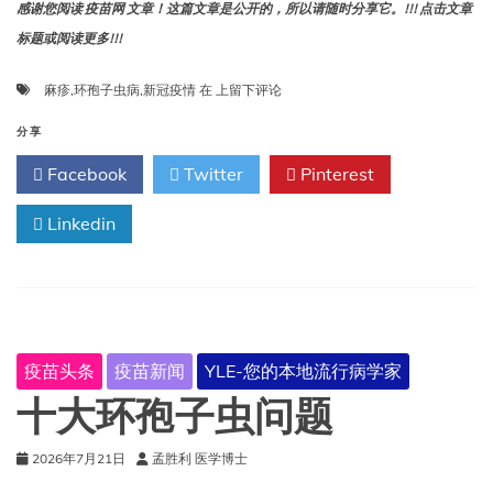
感谢您阅读 疫苗网 文章！这篇文章是公开的，所以请随时分享它。!!! 点击文章
标题或阅读更多!!!
新
麻疹
,
环孢子虫病
,
新冠疫情
在
上留下评论
冠
疫
分享
情
Facebook
Twitter
Pinterest
卷
土
Linkedin
重
来，
环
孢
子
虫
病
疫苗头条
疫苗新闻
YLE-您的本地流行病学家
肆
虐，
十大环孢子虫问题
麻
疹
2026年7月21日
孟胜利 医学博士
也
即