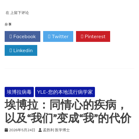
新
在
上留下评论
冠
疫
分享
情
Facebook
Twitter
Pinterest
最
新
消
Linkedin
息、
普
通
感
冒、
蜱
埃博拉病毒
YLE-您的本地流行病学家
虫
以
埃博拉：同情心的疾病，
及
大
以及“我们”变成“我”的代价
量
好
2026年5月24日
孟胜利 医学博士
消
息