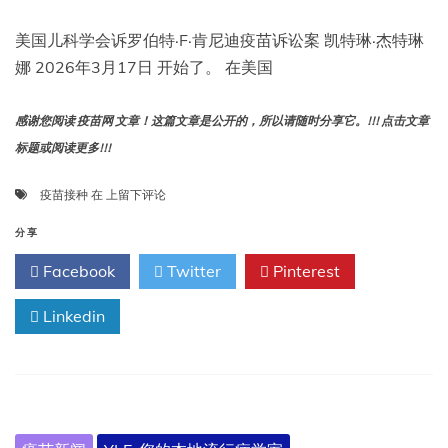
美国儿科学会诉罗伯特·F·肯尼迪疫苗诉讼案 凯特琳·杰特琳
娜 2026年3月17日 开始了。 在美国
感谢您阅读 疫苗网 文章！这篇文章是公开的，所以请随时分享它。!!! 点击文章
标题或阅读更多!!!
疫
疫苗接种
在
上留下评论
苗
接
分享
种、
Facebook
Twitter
Pinterest
联
邦
Linkedin
政
府
问
责
和
健
康