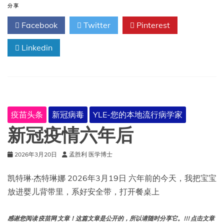
名
分享
为
Facebook
Twitter
Pinterest
“蝉”
的
新
Linkedin
冠
病
毒
新
变
种、
疫苗头条
新冠病毒
YLE-您的本地流行病学家
蜱
虫、
新冠疫情六年后
一
种
2026年3月20日
孟胜利 医学博士
新
的
莱
凯特琳·杰特琳娜 2026年3月19日 六年前的今天，我把宝宝
姆
放进婴儿背带里，系好安全带，打开餐桌上
病
疫
苗、
感谢您阅读 疫苗网 文章！这篇文章是公开的，所以请随时分享它。!!! 点击文章