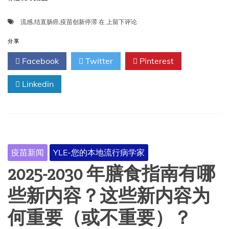
疫
流感
,
结直肠癌
,
疫苗创新停滞
在
上留下评论
苗
创
分享
新
Facebook
Twitter
Pinterest
停
滞、
Linkedin
结
直
肠
癌
死
亡
人
疫苗新闻
YLE-您的本地流行病学家
数
趋
2025-2030 年膳食指南有哪
于
年
些新内容？这些新内容为
轻
化、
何重要（或不重要）？
流
感