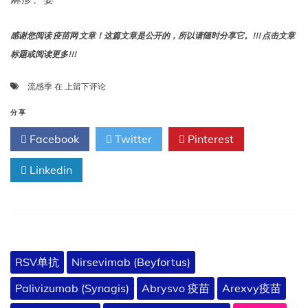
碑
事
件，
感谢您阅读 疫苗网 文章！这篇文章是公开的，所以请随时分享它。!!! 点击文章
以
标题或阅读更多!!!
及
一
些
一
流感季
在
上留下评论
好
个
消
流
分享
息！
感
Facebook
Twitter
Pinterest
季
可
Linkedin
能
正
在
酝
酿
之
中
RSV单抗
Nirsevimab (Beyfortus)
Palivizumab (Synagis)
Abrysvo 疫苗
Arexvy疫苗