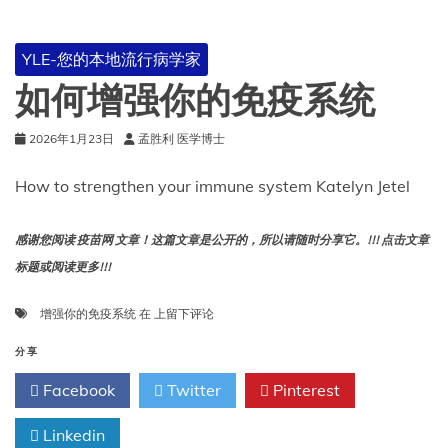
假
赋
权
YLE-您的本地流行病学家
的
言
如何增强你的免疫系统
论
2026年1月23日
孟胜利 医学博士
How to strengthen your immune system Katelyn Jetel
感谢您阅读 疫苗网 文章！这篇文章是公开的，所以请随时分享它。!!! 点击文章
标题或阅读更多!!!
如
增强你的免疫系统
在
上留下评论
何
增
分享
强
Facebook
Twitter
Pinterest
你
的
Linkedin
免