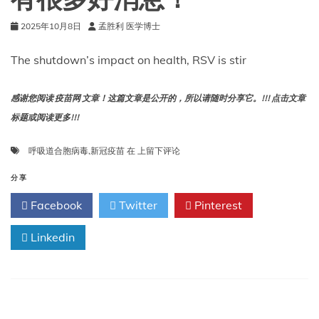
有很多好消息！
2025年10月8日
孟胜利 医学博士
The shutdown’s impact on health, RSV is stir
感谢您阅读 疫苗网 文章！这篇文章是公开的，所以请随时分享它。!!! 点击文章
标题或阅读更多!!!
政
呼吸道合胞病毒
,
新冠疫苗
在
上留下评论
府
停
分享
摆
Facebook
Twitter
Pinterest
对
健
Linkedin
康
的
影
响、
呼
吸