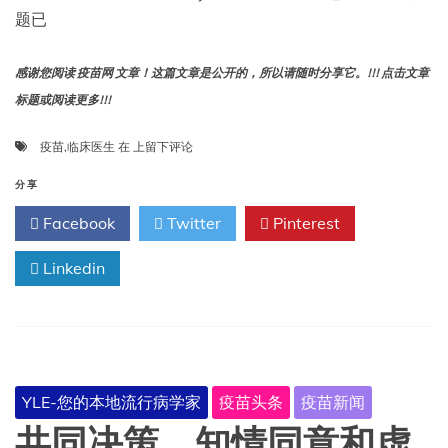
感
题已
再
次
抬
感谢您阅读 疫苗网 文章！这篇文章是公开的，所以请随时分享它。!!! 点击文章
头，
标题或阅读更多!!!
美
国
临
退
疫苗
,
临床医生
在
上留下评论
床
出
医
世
分享
生
卫
Facebook
Twitter
Pinterest
能
组
从
织，
Linkedin
疫
但
苗
加
中
利
获
福
利
尼
吗？
亚
州
YLE-您的本地流行病学家
疫苗头条
疫苗新闻
仍
留
共同决策、知情同意和虚
在