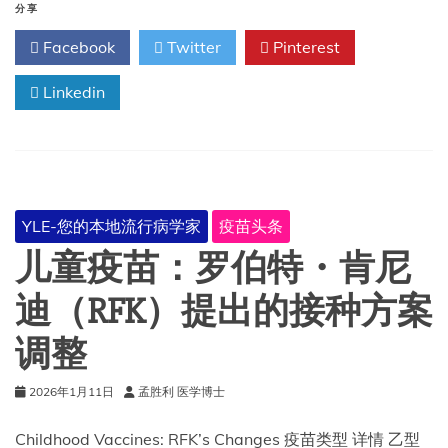
抗
分享
病
Facebook
Twitter
Pinterest
毒
药
Linkedin
物：
须
知
及
使
用
时
YLE-您的本地流行病学家
疫苗头条
机
儿童疫苗：罗伯特・肯尼
迪（RFK）提出的接种方案
调整
2026年1月11日
孟胜利 医学博士
Childhood Vaccines: RFK’s Changes 疫苗类型 详情 乙型