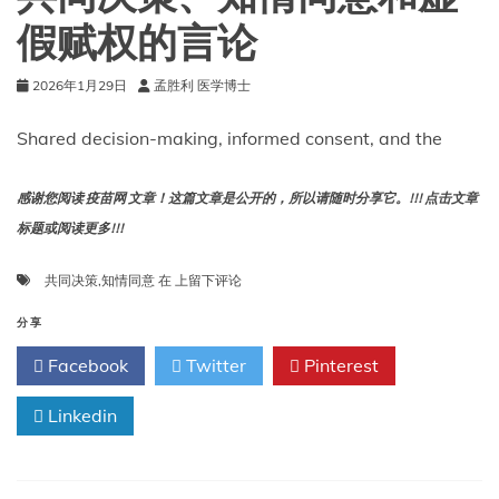
世
假赋权的言论
卫
组
2026年1月29日
孟胜利 医学博士
织。
Shared decision-making, informed consent, and the
感谢您阅读 疫苗网 文章！这篇文章是公开的，所以请随时分享它。!!! 点击文章
标题或阅读更多!!!
共
共同决策
,
知情同意
在
上留下评论
同
决
分享
策、
Facebook
Twitter
Pinterest
知
情
Linkedin
同
意
和
虚