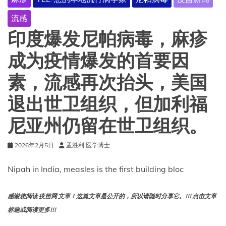
这
些
流感
新
内
印度爆发尼帕病毒，麻疹
容
为
成为疫情爆发的首要因
何
重
素，流感再次抬头，美国
要
（或
退出世卫组织，但加利福
不
重
尼亚州仍留在世卫组织。
要）？
2026年2月5日
孟胜利 医学博士
Nipah in India, measles is the first building bloc
感谢您阅读 疫苗网 文章！这篇文章是公开的，所以请随时分享它。!!! 点击文章
标题或阅读更多!!!