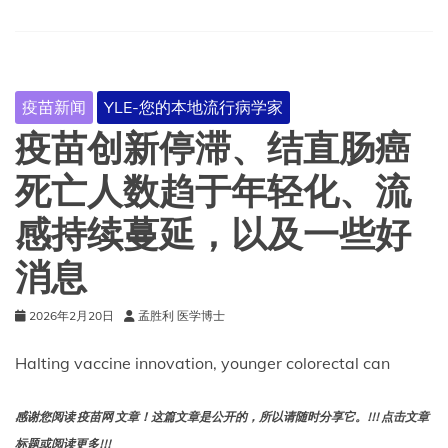
要
求
的
五
大
疫苗新闻
YLE-您的本地流行病学家
常
见
疫苗创新停滞、结直肠癌
问
题
死亡人数趋于年轻化、流
感持续蔓延，以及一些好
消息
2026年2月20日
孟胜利 医学博士
Halting vaccine innovation, younger colorectal can
感谢您阅读 疫苗网 文章！这篇文章是公开的，所以请随时分享它。!!! 点击文章
标题或阅读更多!!!