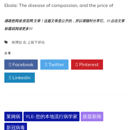
Ebola: The disease of compassion, and the price of
感谢您阅读 疫苗网 文章！这篇文章是公开的，所以请随时分享它。!!! 点击文章
标题或阅读更多!!!
埃
埃博拉
在
上留下评论
博
拉：
分享
同
Facebook
Twitter
Pinterest
情
心
Linkedin
的
疾
病，
以
及
“我
们”
莱姆病
YLE-您的本地流行病学家
疫苗新闻
变
成
新冠病毒
“我”