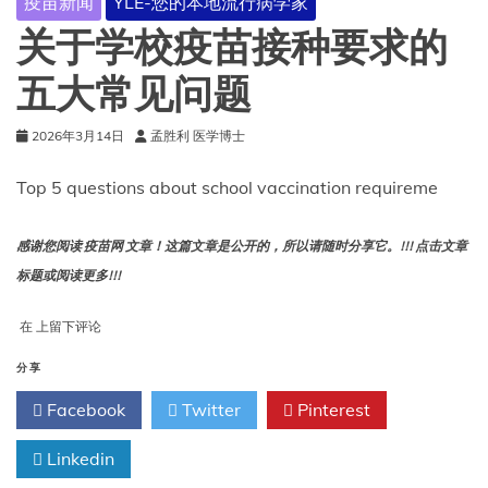
疫苗新闻
YLE-您的本地流行病学家
方
面
关于学校疫苗接种要求的
的
胜
五大常见问题
利
2026年3月14日
孟胜利 医学博士
Top 5 questions about school vaccination requireme
感谢您阅读 疫苗网 文章！这篇文章是公开的，所以请随时分享它。!!! 点击文章
标题或阅读更多!!!
关
在
上留下评论
于
学
分享
校
Facebook
Twitter
Pinterest
疫
苗
接
Linkedin
种