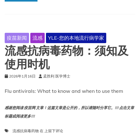
疫
系
统
疫苗新闻
流感
YLE-您的本地流行病学家
流感抗病毒药物：须知及
使用时机
2026年1月16日
孟胜利 医学博士
Flu antivirals: What to know and when to use them
感谢您阅读 疫苗网 文章！这篇文章是公开的，所以请随时分享它。!!! 点击文章
标题或阅读更多!!!
流
流感抗病毒药物
在
上留下评论
感