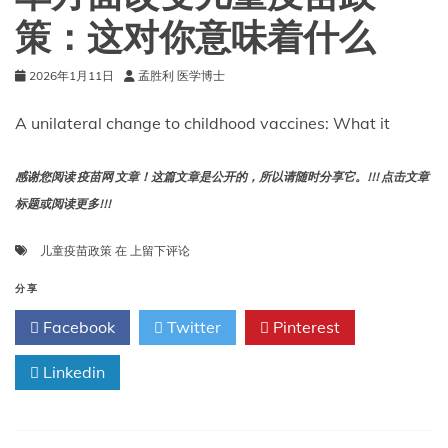
方
策：这对你意味着什么
案
调
2026年1月11日
孟胜利 医学博士
整
A unilateral change to childhood vaccines: What it
感谢您阅读 疫苗网 文章！这篇文章是公开的，所以请随时分享它。!!! 点击文章
标题或阅读更多!!!
单
儿童疫苗政策
在
上留下评论
方
面
分享
改
Facebook
Twitter
Pinterest
变
儿
Linkedin
童
疫
苗
政