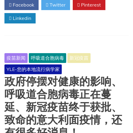
Facebook
Twitter
Pinterest
胞
病
Linkedin
毒
季
节
已
经
到
来。
疫苗新闻
呼吸道合胞病毒
新冠疫苗
以
下
YLE-您的本地流行病学家
是
你
政府停摆对健康的影响、
需
要
呼吸道合胞病毒正在蔓
了
解
延、新冠疫苗终于获批、
的
内
致命的意大利面疫情，还
容