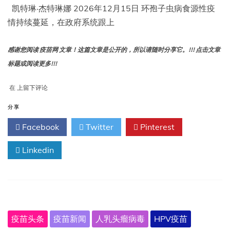
将
凯特琳·杰特琳娜 2026年12月15日 环孢子虫病食源性疫
迎
情持续蔓延，在政府系统跟上
来
一
个
感谢您阅读 疫苗网 文章！这篇文章是公开的，所以请随时分享它。!!! 点击文章
里
标题或阅读更多!!!
程
碑。
十
在
上留下评论
大
环
分享
孢
Facebook
Twitter
Pinterest
子
虫
问
Linkedin
题
疫苗头条
疫苗新闻
人乳头瘤病毒
HPV疫苗