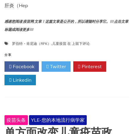
肝炎（Hep
感谢您阅读 疫苗网 文章！这篇文章是公开的，所以请随时分享它。!!! 点击文章
标题或阅读更多!!!
儿
罗伯特・肯尼迪（RFK）
,
儿童疫苗
在
上留下评论
童
疫
分享
苗：
Facebook
Twitter
Pinterest
罗
伯
Linkedin
特・
肯
尼
迪
（RFK）
提
出
疫苗头条
YLE-您的本地流行病学家
的
接
单方面改变儿童疫苗政
种