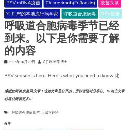
RSV mRNA疫苗
Clesrovimab(Enflonsia)
疫苗头条
YLE-您的本地流行病学家
呼吸道合胞病毒
RSV疫苗
呼吸道合胞病毒季节已经
到来。以下是你需要了解
的内容
2025年10月29日
孟胜利 医学博士
RSV season is here. Here’s what you need to know 此
感谢您阅读 疫苗网 文章！这篇文章是公开的，所以请随时分享它。!!! 点击文章
标题或阅读更多!!!
呼
呼吸道合胞病毒
在
上留下评论
吸
道
分享
合