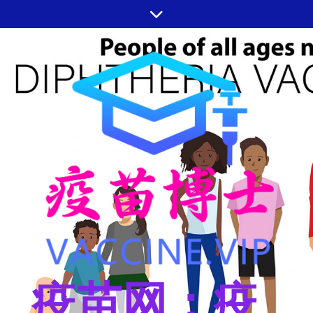
跳
至
内
容
疫苗网：疫