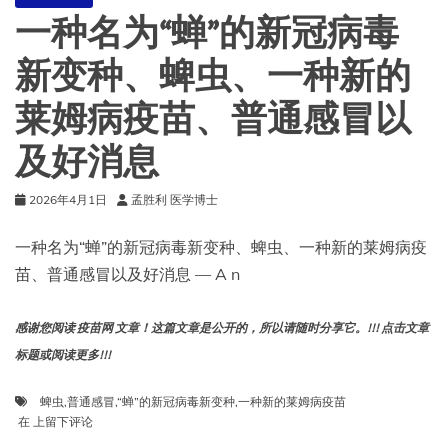
的
一种名为“蝉”的新冠病毒
代
价
新变种、蜱虫、一种新的
莱姆病疫苗、普通感冒以
及好消息
2026年4月1日
孟胜利 医学博士
一种名为“蝉”的新冠病毒新变种、蜱虫、一种新的莱姆病疫
苗、普通感冒以及好消息 — A n
感谢您阅读 疫苗网 文章！这篇文章是公开的，所以请随时分享它。!!! 点击文章
标题或阅读更多!!!
蜱虫
,
普通感冒
,
“蝉”的新冠病毒新变种
,
一种新的莱姆病疫苗
一
在
上留下评论
种