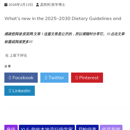
持
2026年2月13日
孟胜利 医学博士
续
蔓
What’s new in the 2025–2030 Dietary Guidelines and
延，
以
及
感谢您阅读 疫苗网 文章！这篇文章是公开的，所以请随时分享它。!!! 点击文章
一
标题或阅读更多!!!
些
好
2025-
在
上留下评论
消
2030
息
年
分享
膳
Facebook
Twitter
Pinterest
食
指
南
Linkedin
有
哪
些
新
内
容？
麻疹
YLE-您的本地流行病学家
尼帕病毒
疫苗新闻