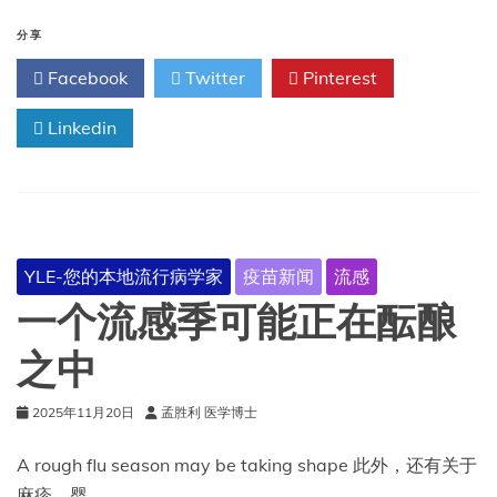
感
疫
分享
情
Facebook
Twitter
Pinterest
正
在
Linkedin
迅
速
好
转。
食
品
券
YLE-您的本地流行病学家
疫苗新闻
流感
限
制
一个流感季可能正在酝酿
措
施、
之中
麻
疹
2025年11月20日
孟胜利 医学博士
疫
情
里
A rough flu season may be taking shape 此外，还有关于
程
麻疹、婴