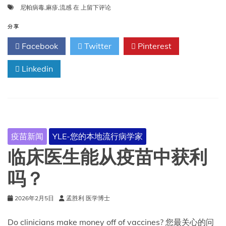
印
尼帕病毒
,
麻疹
,
流感
在
上留下评论
度
爆
分享
发
Facebook
Twitter
Pinterest
尼
帕
Linkedin
病
毒，
麻
疹
成
为
疫
疫苗新闻
YLE-您的本地流行病学家
情
爆
临床医生能从疫苗中获利
发
的
吗？
首
要
2026年2月5日
孟胜利 医学博士
因
素，
流
Do clinicians make money off of vaccines? 您最关心的问