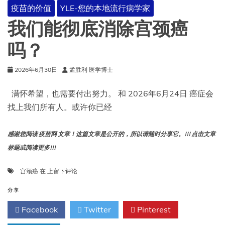
疫苗的价值
YLE-您的本地流行病学家
我们能彻底消除宫颈癌
吗？
2026年6月30日
孟胜利 医学博士
满怀希望，也需要付出努力。 和 2026年6月24日 癌症会
找上我们所有人。或许你已经
感谢您阅读 疫苗网 文章！这篇文章是公开的，所以请随时分享它。!!! 点击文章
标题或阅读更多!!!
我
宫颈癌
在
上留下评论
们
能
分享
彻
Facebook
Twitter
Pinterest
底
消