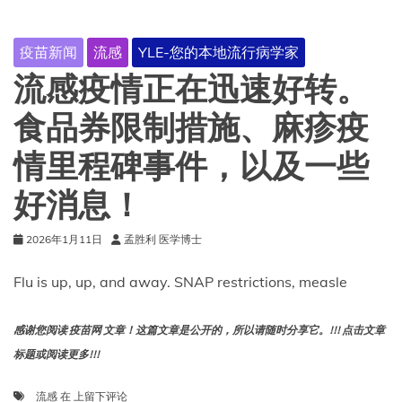
策：
这
对
疫苗新闻
流感
YLE-您的本地流行病学家
你
意
流感疫情正在迅速好转。
味
着
食品券限制措施、麻疹疫
什
么
情里程碑事件，以及一些
好消息！
2026年1月11日
孟胜利 医学博士
Flu is up, up, and away. SNAP restrictions, measle
感谢您阅读 疫苗网 文章！这篇文章是公开的，所以请随时分享它。!!! 点击文章
标题或阅读更多!!!
流
流感
在
上留下评论