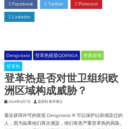
Facebook
Twitter
Pinterest
革
热
Linkedin
风
险
也
有
所
增
加
Dengvaxia
登革热疫苗QDENGA
专家咨询
登革热
登革热是否对世卫组织欧
洲区域构成威胁？
2024年6月7日
孟胜利 医学博士
最近获得许可的疫苗 Dengvaxia ® 可以保护以前感染过的
人，因为如果他们再次感染，他们有患严重登革热的风险。