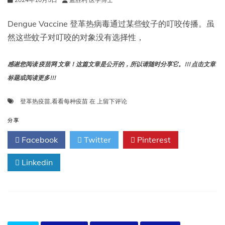
Dengue Vaccine 登革热病毒通过某些蚊子的叮咬传播。虽
然这些蚊子对叮咬的对象没有选择性，
感谢您阅读 疫苗网 文章！这篇文章是公开的，所以请随时分享它。!!! 点击文章
标题或阅读更多!!!
看
登革热疫苗
,
看看每种疫苗
在
上留下评论
看
每
分享
种
Facebook
Twitter
Pinterest
疫
苗：
Linkedin
登
革
热
疫
苗