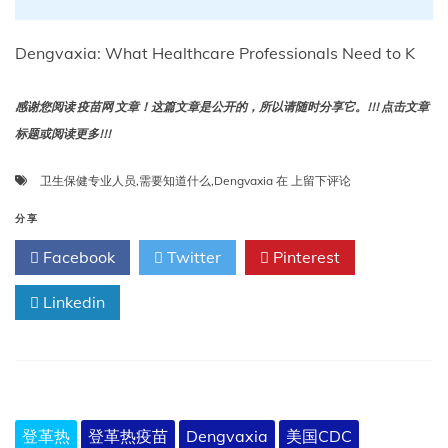
Dengvaxia: What Healthcare Professionals Need to K
感谢您阅读 疫苗网 文章！这篇文章是公开的，所以请随时分享它。!!! 点击文章
标题或阅读更多!!!
Dengvaxia:
卫生保健专业人员
,
需要知道什么
,
Dengvaxia
在
上留下评论
卫
生
分享
保
Facebook
Twitter
Pinterest
健
专
Linkedin
业
人
员
需
要
知
道
登革热
登革热疫苗
Dengvaxia
美国CDC
什