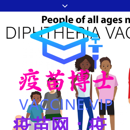
跳
至
内
容
疫苗网：疫