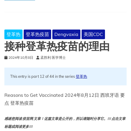
种
的
实
验
室
检
登革热
登革热疫苗
Dengvaxia
美国CDC
测
要
接种登革热疫苗的理由
求
2024年10月8日
孟胜利 医学博士
This entry is part 12 of 44 in the series
登革热
Reasons to Get Vaccinated 2024年8月12日 西班牙语 要
点 登革热疫苗
感谢您阅读 疫苗网 文章！这篇文章是公开的，所以请随时分享它。!!! 点击文章
标题或阅读更多!!!