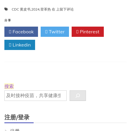
登
CDC 黄皮书
,
2024
,
登革热
在
上留下评论
革
热
分享
CDC
Facebook
Twitter
Pinterest
黄
皮
Linkedin
书
2024
搜索
注册/登录