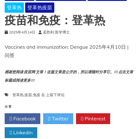
登革热
登革热疫苗
疫苗和免疫：登革热
2025年4月14日
孟胜利 医学博士
Vaccines and immunization: Dengue 2025年4月10日 |
问答
感谢您阅读 疫苗网 文章！这篇文章是公开的，所以请随时分享它。!!! 点击文章
标题或阅读更多!!!
疫
登革热
,
疫苗
,
免疫
在
上留下评论
苗
和
分享
免
Facebook
Twitter
Pinterest
疫：
登
Linkedin
革
热