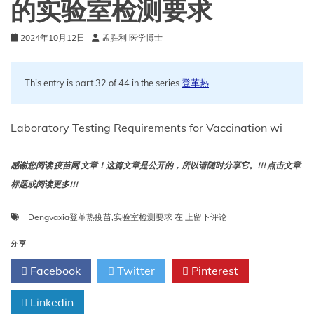
的实验室检测要求
2024年10月12日
孟胜利 医学博士
This entry is part 32 of 44 in the series
登革热
Laboratory Testing Requirements for Vaccination wi
感谢您阅读 疫苗网 文章！这篇文章是公开的，所以请随时分享它。!!! 点击文章
标题或阅读更多!!!
Dengvaxia
Dengvaxia登革热疫苗
,
实验室检测要求
在
上留下评论
登
革
分享
热
Facebook
Twitter
Pinterest
疫
苗
Linkedin
接