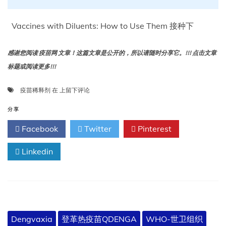
Vaccines with Diluents: How to Use Them 接种下
感谢您阅读 疫苗网 文章！这篇文章是公开的，所以请随时分享它。!!! 点击文章
标题或阅读更多!!!
含
疫苗稀释剂
在
上留下评论
稀
释
分享
剂
Facebook
Twitter
Pinterest
疫
苗：
Linkedin
使
用
规
范
Dengvaxia
登革热疫苗QDENGA
WHO-世卫组织