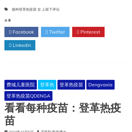
接
接种登革热疫苗
在
上留下评论
种
登
分享
革
Facebook
Twitter
Pinterest
热
疫
Linkedin
苗
的
理
由
费城儿童医院
登革热
登革热疫苗
Dengvaxia
登革热疫苗QDENGA
看看每种疫苗：登革热疫
苗
2024年10月5日
孟胜利 医学博士