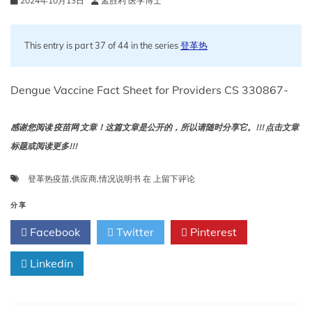
2024年10月13日
孟胜利 医学博士
This entry is part 37 of 44 in the series
登革热
Dengue Vaccine Fact Sheet for Providers CS 330867-
感谢您阅读 疫苗网 文章！这篇文章是公开的，所以请随时分享它。!!! 点击文章
标题或阅读更多!!!
登
登革热疫苗
,
供应商
,
情况说明书
在
上留下评论
革
热
分享
疫
Facebook
Twitter
Pinterest
苗
供
Linkedin
应
商
的
情