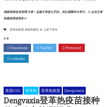
感谢您阅读 疫苗网 文章！这篇文章是公开的，所以请随时分享它。!!! 点击文章
标题或阅读更多!!!
登
登革热疫苗
,
资格和建议
在
上留下评论
革
热
分享
疫
Facebook
Twitter
Pinterest
苗
资
Linkedin
格
和
建
议
美国CDC
登革热
登革热疫苗
Dengvaxia
Dengvaxia登革热疫苗接种