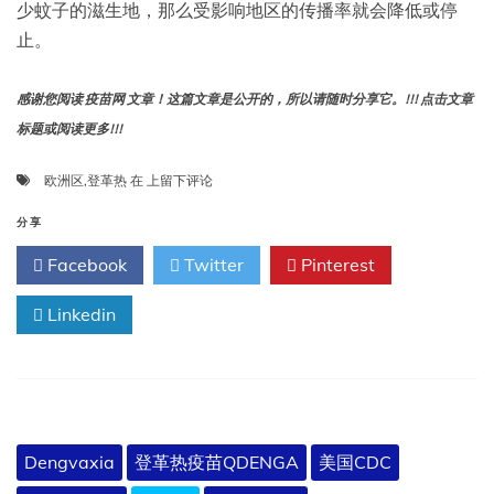
少蚊子的滋生地，那么受影响地区的传播率就会降低或停
止。
感谢您阅读 疫苗网 文章！这篇文章是公开的，所以请随时分享它。!!! 点击文章
标题或阅读更多!!!
登
欧洲区
,
登革热
在
上留下评论
革
热
分享
是
Facebook
Twitter
Pinterest
否
对
Linkedin
世
卫
组
织
欧
洲
区
Dengvaxia
登革热疫苗QDENGA
美国CDC
域
构