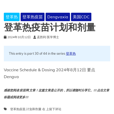
登革热
登革热疫苗
Dengvaxia
美国CDC
登革热疫苗计划和剂量
2024年10月12日
孟胜利 医学博士
This entry is part 30 of 44 in the series
登革热
Vaccine Schedule & Dosing 2024年8月12日 要点
Dengva
感谢您阅读 疫苗网 文章！这篇文章是公开的，所以请随时分享它。!!! 点击文章
标题或阅读更多!!!
登
登革热疫苗
,
计划和剂量
在
上留下评论
革