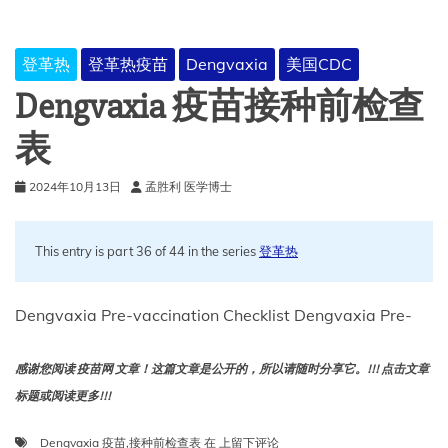
况
说
明
登革热
登革热疫苗
Dengvaxia
美国CDC
书
Dengvaxia 疫苗接种前检查
表
2024年10月13日
孟胜利 医学博士
This entry is part 36 of 44 in the series
登革热
Dengvaxia Pre-vaccination Checklist Dengvaxia Pre-
感谢您阅读 疫苗网 文章！这篇文章是公开的，所以请随时分享它。!!! 点击文章
标题或阅读更多!!!
Dengvaxia
Dengvaxia 疫苗
,
接种前检查表
在
上留下评论