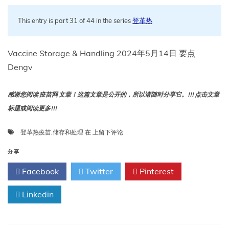
This entry is part 31 of 44 in the series
登革热
Vaccine Storage & Handling 2024年5月14日 要点
Dengv
感谢您阅读 疫苗网 文章！这篇文章是公开的，所以请随时分享它。!!! 点击文章
标题或阅读更多!!!
登
登革热疫苗
,
储存和处理
在
上留下评论
革
热
分享
疫
Facebook
Twitter
Pinterest
苗
储
Linkedin
存
和
处
理