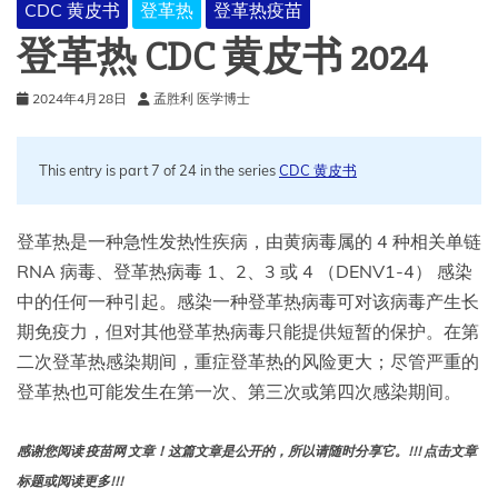
CDC 黄皮书
登革热
登革热疫苗
成
威
登革热 CDC 黄皮书 2024
胁？
2024年4月28日
孟胜利 医学博士
This entry is part 7 of 24 in the series
CDC 黄皮书
登革热是一种急性发热性疾病，由黄病毒属的 4 种相关单链
RNA 病毒、登革热病毒 1、2、3 或 4 （DENV1-4） 感染
中的任何一种引起。感染一种登革热病毒可对该病毒产生长
期免疫力，但对其他登革热病毒只能提供短暂的保护。在第
二次登革热感染期间，重症登革热的风险更大；尽管严重的
登革热也可能发生在第一次、第三次或第四次感染期间。
感谢您阅读 疫苗网 文章！这篇文章是公开的，所以请随时分享它。!!! 点击文章
标题或阅读更多!!!