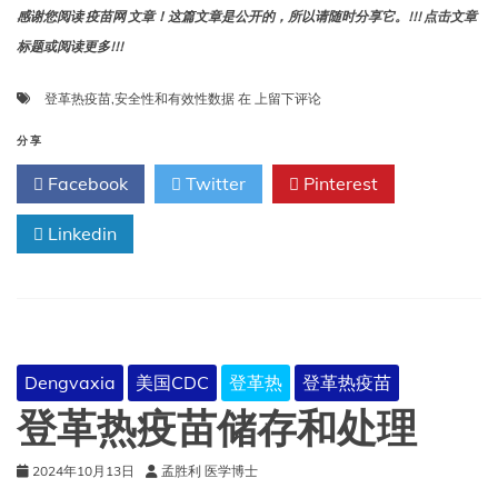
感谢您阅读 疫苗网 文章！这篇文章是公开的，所以请随时分享它。!!! 点击文章
标题或阅读更多!!!
登
登革热疫苗
,
安全性和有效性数据
在
上留下评论
革
热
分享
疫
Facebook
Twitter
Pinterest
苗
安
Linkedin
全
性
和
有
效
性
数
Dengvaxia
美国CDC
登革热
登革热疫苗
据
登革热疫苗储存和处理
2024年10月13日
孟胜利 医学博士