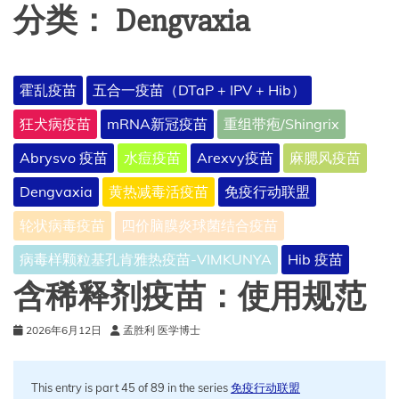
分类：
Dengvaxia
霍乱疫苗
五合一疫苗（DTaP + IPV + Hib）
狂犬病疫苗
mRNA新冠疫苗
重组带疱/Shingrix
Abrysvo 疫苗
水痘疫苗
Arexvy疫苗
麻腮风疫苗
Dengvaxia
黄热减毒活疫苗
免疫行动联盟
轮状病毒疫苗
四价脑膜炎球菌结合疫苗
病毒样颗粒基孔肯雅热疫苗-VIMKUNYA
Hib 疫苗
含稀释剂疫苗：使用规范
2026年6月12日
孟胜利 医学博士
This entry is part 45 of 89 in the series
免疫行动联盟