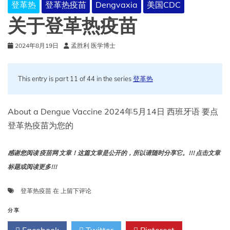
登革热
登革热疫苗
Dengvaxia
美国CDC
关于登革热疫苗
2024年8月19日
孟胜利 医学博士
This entry is part 11 of 44 in the series
登革热
About a Dengue Vaccine 2024年5月14日 西班牙语 要点
登革热疫苗为您的
感谢您阅读 疫苗网 文章！这篇文章是公开的，所以请随时分享它。!!! 点击文章
标题或阅读更多!!!
关
登革热疫苗
在
上留下评论
于
登
分享
革