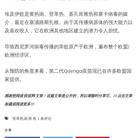
埃及伊蚊是黄热病、登革热、基孔肯雅热和寨卡病毒的媒
介，最近在塞浦路斯扎根。由于其传播病原体的强大能力以
及喜欢咬人，它在欧洲其他地区建立的潜力令人担忧。
导致西尼罗河病毒传播的库蚊原产于欧洲，遍布整个欧盟/
欧洲经济区。
从预防的角度来看，第二代Qdenga疫苗现已在许多欧盟国
家提供。
感谢您阅读 疫苗网 文章！这篇文章是公开的，所以请随时分享它。!!! 点击文章
标题或阅读更多!!!
欧
登革热
,
欧洲
有 1 条评论
洲
的
分享
登