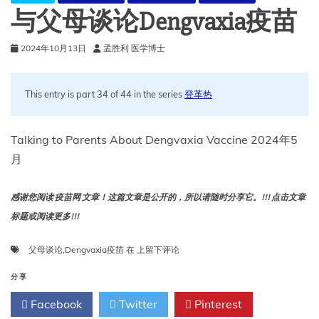
么
与父母谈论Dengvaxia疫苗
2024年10月13日
孟胜利 医学博士
This entry is part 34 of 44 in the series
登革热
Talking to Parents About Dengvaxia Vaccine 2024年5
月
感谢您阅读 疫苗网 文章！这篇文章是公开的，所以请随时分享它。!!! 点击文章
标题或阅读更多!!!
与
父母谈论
,
Dengvaxia疫苗
在
上留下评论
父
母
分享
谈
Facebook
Twitter
Pinterest
论