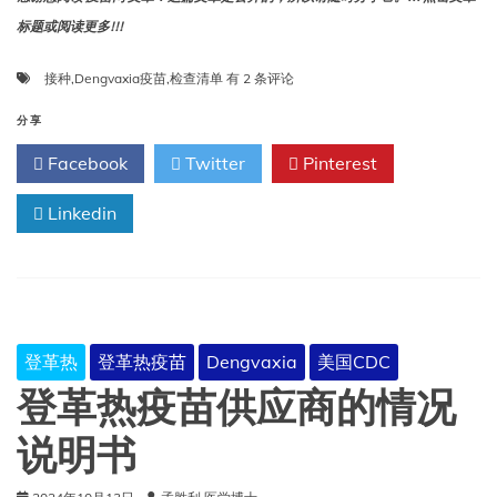
标题或阅读更多!!!
接
接种
,
Dengvaxia疫苗
,
检查清单
有 2 条评论
种
Dengvaxia
分享
疫
Facebook
Twitter
Pinterest
苗
前
Linkedin
检
查
清
单
登革热
登革热疫苗
Dengvaxia
美国CDC
登革热疫苗供应商的情况
说明书