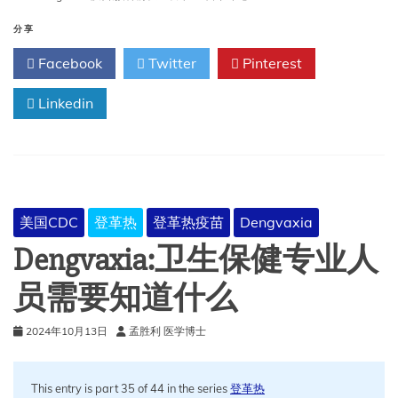
疫
苗
分享
接
Facebook
Twitter
Pinterest
种
前
Linkedin
检
查
表
美国CDC
登革热
登革热疫苗
Dengvaxia
Dengvaxia:卫生保健专业人
员需要知道什么
2024年10月13日
孟胜利 医学博士
This entry is part 35 of 44 in the series
登革热