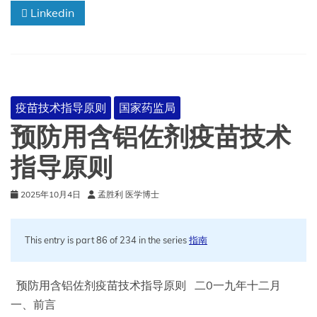
Linkedin
临
床
试
验
技
术
指
疫苗技术指导原则
国家药监局
导
原
预防用含铝佐剂疫苗技术
则
指导原则
2025年10月4日
孟胜利 医学博士
This entry is part 86 of 234 in the series
指南
预防用含铝佐剂疫苗技术指导原则 二0一九年十二月
一、前言