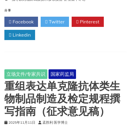
联
疫
分享
苗
Facebook
Twitter
Pinterest
临
床
Linkedin
试
验
技
术
指
导
原
立场文件/专家共识
国家药监局
则
重组表达单克隆抗体类生
物制品制造及检定规程撰
写指南（征求意见稿）
2025年11月11日
孟胜利 医学博士