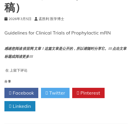
(修
稿）
订
版)
2026年3月5日
孟胜利 医学博士
Guidelines for Clinical Trials of Prophylactic mRN
感谢您阅读 疫苗网 文章！这篇文章是公开的，所以请随时分享它。!!! 点击文章
标题或阅读更多!!!
预
在
上留下评论
防
用
分享
mRNA
Facebook
Twitter
Pinterest
疫
苗
临
Linkedin
床
试
验
技