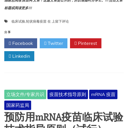
感谢您阅读 疫苗网 文章！这篇文章是公开的，所以请随时分享它。!!! 点击文章
标题或阅读更多!!!
轮
临床试验
,
轮状病毒疫苗
在
上留下评论
状
病
分享
毒
Facebook
Twitter
Pinterest
疫
苗
Linkedin
临
床
试
验
技
术
指
立场文件/专家共识
疫苗技术指导原则
mRNA 疫苗
导
原
国家药监局
则
（征
预防用mRNA疫苗临床试验
求
意