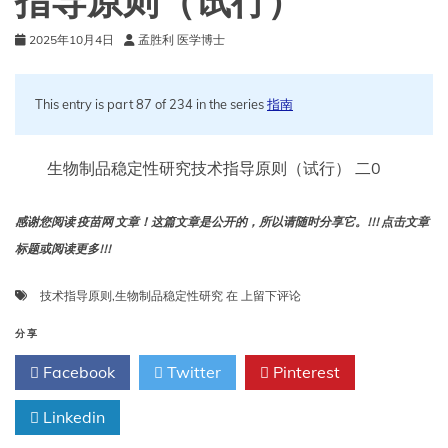
指导原则（试行）
2025年10月4日
孟胜利 医学博士
This entry is part 87 of 234 in the series
指南
生物制品稳定性研究技术指导原则（试行） 二0
感谢您阅读 疫苗网 文章！这篇文章是公开的，所以请随时分享它。!!! 点击文章
标题或阅读更多!!!
生
技术指导原则
,
生物制品稳定性研究
在
上留下评论
物
制
分享
品
Facebook
Twitter
Pinterest
稳
定
Linkedin
性
研