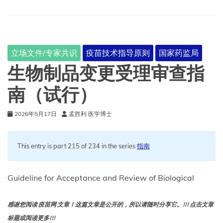
试
验
技
术
指
立场文件/专家共识
疫苗技术指导原则
国家药监局
导
原
生物制品变更受理审查指
则
（试
南（试行）
行）
2026年5月17日
孟胜利 医学博士
This entry is part 215 of 234 in the series
指南
Guideline for Acceptance and Review of Biological
感谢您阅读 疫苗网 文章！这篇文章是公开的，所以请随时分享它。!!! 点击文章
标题或阅读更多!!!