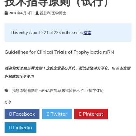
技术指导原则（试行）
见
稿）
2026年6月6日
孟胜利 医学博士
This entry is part 221 of 234 in the series
指南
Guidelines for Clinical Trials of Prophylactic mRN
感谢您阅读 疫苗网 文章！这篇文章是公开的，所以请随时分享它。!!! 点击文章
标题或阅读更多!!!
预
指导原则
,
预防用mRNA疫苗
,
临床试验技术
在
上留下评论
防
用
分享
mRNA
Facebook
Twitter
Pinterest
疫
苗
Linkedin
临
床