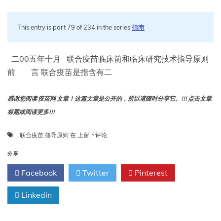
This entry is part 79 of 234 in the series
指南
二00五年十月 联合疫苗临床前和临床研究技术指导原则
前 言 联合疫苗是指含有二
感谢您阅读 疫苗网 文章！这篇文章是公开的，所以请随时分享它。!!! 点击文章
标题或阅读更多!!!
联
联合疫苗
,
指导原则
在
上留下评论
合
疫
分享
苗
Facebook
Twitter
Pinterest
临
床
Linkedin
前
和
临