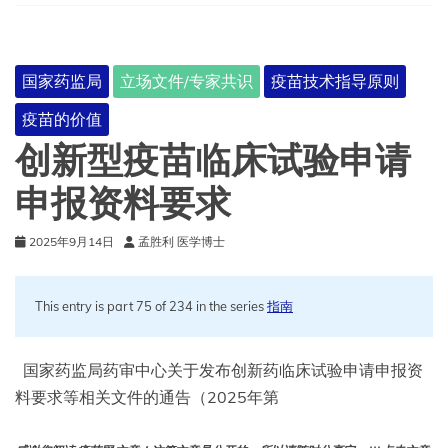
床
研
究
技
国家药监局
立场文件/专家共识
疫苗技术指导原则
术
指
疫苗的价值
导
原
创新型疫苗临床试验申请
则
申报资料要求
2025年9月14日
孟胜利 医学博士
This entry is part 75 of 234 in the series
指南
国家药监局药审中心关于发布创新药临床试验申请申报资
料要求等相关文件的通告（2025年第