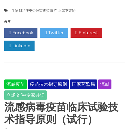
生
生物制品变更受理审查指南
在
上留下评论
物
制
分享
品
Facebook
Twitter
Pinterest
变
更
Linkedin
受
理
审
查
指
南
（试
流感疫苗
疫苗技术指导原则
国家药监局
流感
行）
立场文件/专家共识
流感病毒疫苗临床试验技
术指导原则（试行）