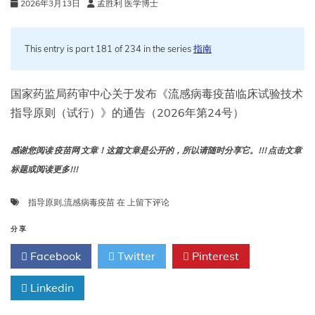
2026年3月13日
孟胜利 医学博士
This entry is part 181 of 234 in the series
指南
国家药监局药审中心关于发布《流感病毒疫苗临床试验技术
指导原则（试行）》的通告（2026年第24号）
感谢您阅读 疫苗网 文章！这篇文章是公开的，所以请随时分享它。!!! 点击文章
标题或阅读更多!!!
流
指导原则
,
流感病毒疫苗
在
上留下评论
感
病
分享
毒
Facebook
Twitter
Pinterest
疫
苗
Linkedin
临
床
试