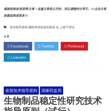
感谢您阅读 疫苗网 文章！这篇文章是公开的，所以请随时分享它。!!! 点击文章
标题或阅读更多!!!
预
技术指导原则
,
预防用含铝佐剂疫苗
在
上留下评论
防
用
分享
含
Facebook
Twitter
Pinterest
铝
佐
Linkedin
剂
疫
苗
技
术
指
导
疫苗技术指导原则
国家药监局
原
则
生物制品稳定性研究技术