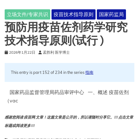
术
指
立场文件/专家共识
疫苗技术指导原则
国家药监局
导
原
预防用疫苗佐剂药学研究
则
（征
技术指导原则(试行 )
求
意
2026年1月22日
孟胜利 医学博士
见
稿）
This entry is part 152 of 234 in the series
指南
国家药品监督管理局药品审评中心 一、概述 疫苗佐剂
（vac
感谢您阅读 疫苗网 文章！这篇文章是公开的，所以请随时分享它。!!! 点击文章
标题或阅读更多!!!