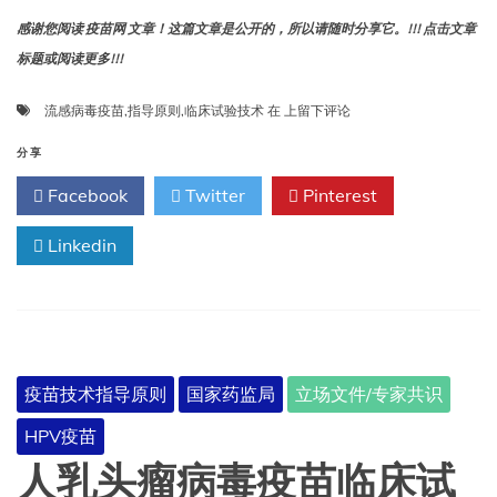
感谢您阅读 疫苗网 文章！这篇文章是公开的，所以请随时分享它。!!! 点击文章
标题或阅读更多!!!
流
流感病毒疫苗
,
指导原则
,
临床试验技术
在
上留下评论
感
病
分享
毒
Facebook
Twitter
Pinterest
疫
苗
Linkedin
临
床
试
验
技
术
指
疫苗技术指导原则
国家药监局
立场文件/专家共识
导
原
HPV疫苗
则
（征
人乳头瘤病毒疫苗临床试
求