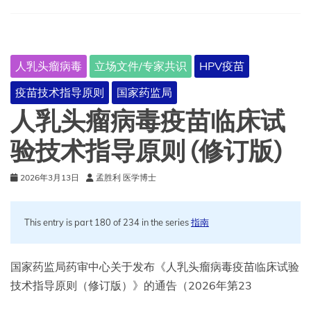
验
技
术
指
人乳头瘤病毒
立场文件/专家共识
HPV疫苗
导
原
疫苗技术指导原则
国家药监局
则
（试
人乳头瘤病毒疫苗临床试
行）
验技术指导原则 (修订版)
2026年3月13日
孟胜利 医学博士
This entry is part 180 of 234 in the series
指南
国家药监局药审中心关于发布《人乳头瘤病毒疫苗临床试验
技术指导原则（修订版）》的通告（2026年第23