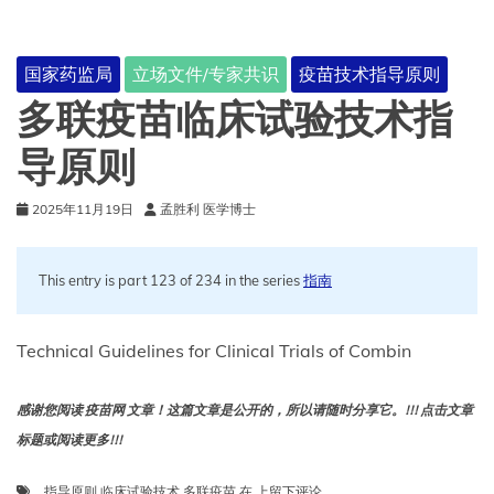
分
级
标
国家药监局
立场文件/专家共识
疫苗技术指导原则
准
指
多联疫苗临床试验技术指
导
原
导原则
则
（修
2025年11月19日
孟胜利 医学博士
订
版）
This entry is part 123 of 234 in the series
指南
Technical Guidelines for Clinical Trials of Combin
感谢您阅读 疫苗网 文章！这篇文章是公开的，所以请随时分享它。!!! 点击文章
标题或阅读更多!!!
多
指导原则
,
临床试验技术
,
多联疫苗
在
上留下评论