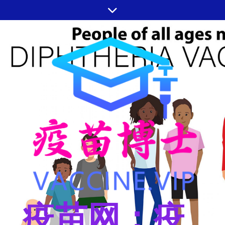
跳
至
内
容
疫苗网：疫