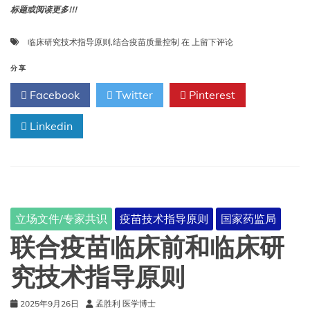
标题或阅读更多!!!
结
临床研究技术指导原则
,
结合疫苗质量控制
在
上留下评论
合
疫
分享
苗
Facebook
Twitter
Pinterest
质
量
Linkedin
控
制
和
临
床
研
究
立场文件/专家共识
疫苗技术指导原则
国家药监局
技
术
联合疫苗临床前和临床研
指
导
究技术指导原则
原
则
2025年9月26日
孟胜利 医学博士