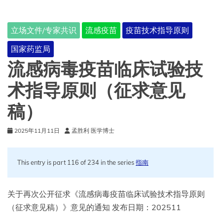
生
物
制
立场文件/专家共识
流感疫苗
疫苗技术指导原则
品
制
国家药监局
造
及
流感病毒疫苗临床试验技
检
定
术指导原则（征求意见
规
程
稿）
撰
写
2025年11月11日
孟胜利 医学博士
指
南
（征
求
This entry is part 116 of 234 in the series
指南
意
见
稿）
关于再次公开征求《流感病毒疫苗临床试验技术指导原则
（征求意见稿）》意见的通知 发布日期：202511