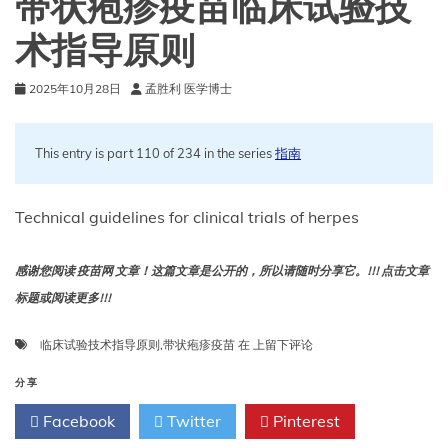
带状疱疹疫苗临床试验技
技
术
术指导原则
指
导
2025年10月28日
孟胜利 医学博士
原
则
This entry is part 110 of 234 in the series
指南
Technical guidelines for clinical trials of herpes
感谢您阅读 疫苗网 文章！这篇文章是公开的，所以请随时分享它。!!! 点击文章
标题或阅读更多!!!
带
临床试验技术指导原则
,
带状疱疹疫苗
在
上留下评论
状
疱
分享
疹
Facebook
Twitter
Pinterest
疫
苗