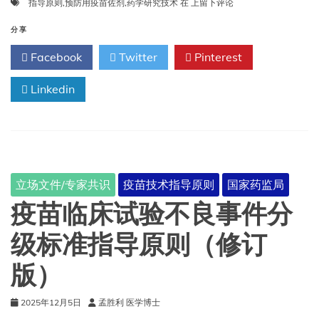
预
指导原则
,
预防用疫苗佐剂
,
药学研究技术
在
上留下评论
防
用
分享
疫
Facebook
Twitter
Pinterest
苗
佐
Linkedin
剂
药
学
研
究
技
术
立场文件/专家共识
疫苗技术指导原则
国家药监局
指
导
疫苗临床试验不良事件分
原
则
级标准指导原则（修订
(试
行
版）
)
2025年12月5日
孟胜利 医学博士