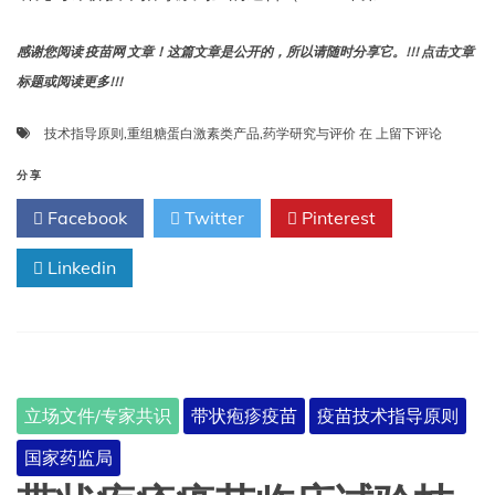
感谢您阅读 疫苗网 文章！这篇文章是公开的，所以请随时分享它。!!! 点击文章
标题或阅读更多!!!
重
技术指导原则
,
重组糖蛋白激素类产品
,
药学研究与评价
在
上留下评论
组
糖
分享
蛋
Facebook
Twitter
Pinterest
白
激
Linkedin
素
类
产
品
药
学
研
立场文件/专家共识
带状疱疹疫苗
疫苗技术指导原则
究
与
国家药监局
评
价