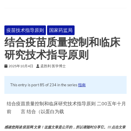
究
技
术
指
导
疫苗技术指导原则
国家药监局
原
则
结合疫苗质量控制和临床
（试
行）
研究技术指导原则
2025年10月4日
孟胜利 医学博士
This entry is part 85 of 234 in the series
指南
结合疫苗质量控制和临床研究技术指导原则 二00五年十月
前 言 结合（以蛋白为载
感谢您阅读 疫苗网 文章！这篇文章是公开的，所以请随时分享它。!!! 点击文章