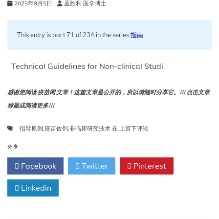
2025年9月5日
孟胜利 医学博士
This entry is part 71 of 234 in the series
指南
Technical Guidelines for Non-clinical Studi
感谢您阅读 疫苗网 文章！这篇文章是公开的，所以请随时分享它。!!! 点击文章
标题或阅读更多!!!
疫
指导原则
,
疫苗佐剂
,
非临床研究技术
在
上留下评论
苗
佐
分享
剂
Facebook
Twitter
Pinterest
非
临
Linkedin
床
研
究
技