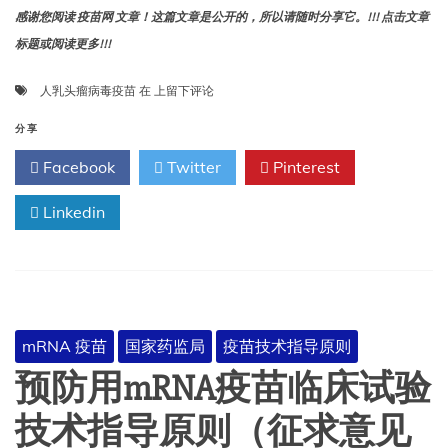
感谢您阅读 疫苗网 文章！这篇文章是公开的，所以请随时分享它。!!! 点击文章
标题或阅读更多!!!
人
人乳头瘤病毒疫苗
在
上留下评论
乳
头
分享
瘤
Facebook
Twitter
Pinterest
病
毒
Linkedin
疫
苗
临
床
试
验
技
mRNA 疫苗
国家药监局
疫苗技术指导原则
术
指
预防用mRNA疫苗临床试验
导
原
技术指导原则（征求意见
则