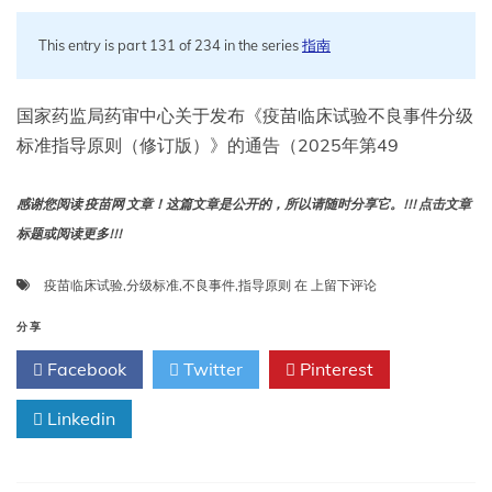
This entry is part 131 of 234 in the series
指南
国家药监局药审中心关于发布《疫苗临床试验不良事件分级
标准指导原则（修订版）》的通告（2025年第49
感谢您阅读 疫苗网 文章！这篇文章是公开的，所以请随时分享它。!!! 点击文章
标题或阅读更多!!!
疫
疫苗临床试验
,
分级标准
,
不良事件
,
指导原则
在
上留下评论
苗
临
分享
床
Facebook
Twitter
Pinterest
试
验
Linkedin
不
良
事
件