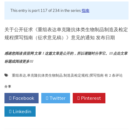
This entry is part 117 of 234 in the series
指南
关于公开征求《重组表达单克隆抗体类生物制品制造及检定
规程撰写指南（征求意见稿）》意见的通知 发布日期
感谢您阅读 疫苗网 文章！这篇文章是公开的，所以请随时分享它。!!! 点击文章
标题或阅读更多!!!
重
重组表达
,
单克隆抗体类生物制品
,
制造及检定规程
,
撰写指南
有 2 条评论
组
表
分享
达
Facebook
Twitter
Pinterest
单
克
Linkedin
隆
抗
体
类