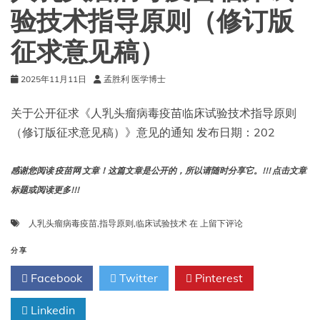
意
验技术指导原则（修订版
见
稿）
征求意见稿）
2025年11月11日
孟胜利 医学博士
关于公开征求《人乳头瘤病毒疫苗临床试验技术指导原则
（修订版征求意见稿）》意见的通知 发布日期：202
感谢您阅读 疫苗网 文章！这篇文章是公开的，所以请随时分享它。!!! 点击文章
标题或阅读更多!!!
人
人乳头瘤病毒疫苗
,
指导原则
,
临床试验技术
在
上留下评论
乳
头
分享
瘤
Facebook
Twitter
Pinterest
病
毒
Linkedin
疫