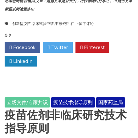
感谢您阅读 疫苗网 文章！这篇文章是公开的，所以请随时分享它。!!! 点击文章
标题或阅读更多!!!
创
创新型疫苗
,
临床试验申请
,
申报资料
在
上留下评论
新
型
分享
疫
Facebook
Twitter
Pinterest
苗
临
Linkedin
床
试
验
申
请
申
报
立场文件/专家共识
疫苗技术指导原则
国家药监局
资
料
疫苗佐剂非临床研究技术
要
求
指导原则