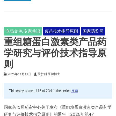
苗
临
床
试
验
技
立场文件/专家共识
疫苗技术指导原则
国家药监局
术
指
重组糖蛋白激素类产品药
导
原
学研究与评价技术指导原
则
（修
则
订
版
征
2025年11月11日
孟胜利 医学博士
求
意
见
This entry is part 115 of 234 in the series
指南
稿）
国家药监局药审中心关于发布《重组糖蛋白激素类产品药学
研究与评价技术指导原则》的通告（2025年第47