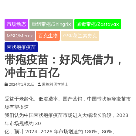
疫
苗
（CXSS1700035）-
申
市场动态
重组带疱/Shingrix
减毒带疱/Zostavax
请
上
MSD/Merck
百克生物
GSK葛兰素史克
市
技
带状疱疹疫苗
术
审
带疱疫苗：好风凭借力，
评
报
冲击五百亿
告
2024年1月31日
孟胜利 医学博士
受益于老龄化、低渗透率、国产营销，中国带状疱疹疫苗市
场有望提速
我们认为中国带状疱疹疫苗市场进入大幅增长阶段，2023
年市场规模约 30
亿，预计 2024~2026 年市场增速约 180%、80%、