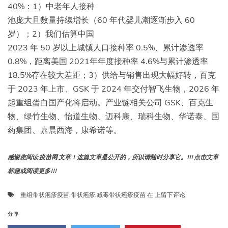
40%：1）中老年人接种
池庞大且数量持续增长（60 年代婴儿潮逐渐步入 60
岁）；2）我们估算中国
2023 年 50 岁以上城镇人口接种率 0.5%、累计渗透率
0.8%，距离美国 2021年年度接种率 4.6%与累计渗透率
18.5%存在较大差距；3）供给与销售出现大幅好转，百克
于 2023 年上市、GSK 于 2024 年交付智飞生物，2026 年
起重组蛋白国产化将启动。产业链相关公司 GSK、百克生
物、绿竹生物、怡道生物、迈科康、瑞科生物、华诺泰、国
药集团、嘉晨西海，康希诺等。
感谢您阅读 疫苗网 文章！这篇文章是公开的，所以请随时分享它。!!! 点击文章
标题或阅读更多!!!
带
重组带状疱疹疫苗
,
带状疱疹
,
减毒带状疱疹疫苗
在
上留下评论
疱
疫
分享
苗：