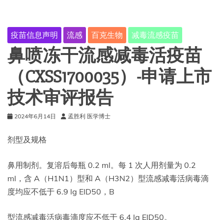
苗
（CXSS1700035）-
说
疫苗信息声明
流感
百克生物
减毒流感疫苗
明
书
鼻喷冻干流感减毒活疫苗
（CXSS1700035）-申请上市
技术审评报告
2024年6月14日
孟胜利 医学博士
剂型及规格
鼻用制剂。复溶后每瓶 0.2 ml。每 1 次人用剂量为 0.2
ml，含 A（H1N1）型和 A（H3N2）型流感减毒活病毒滴
度均应不低于 6.9 lg EID50，B
型流感减毒活病毒滴度应不低于 6.4 lg EID50。