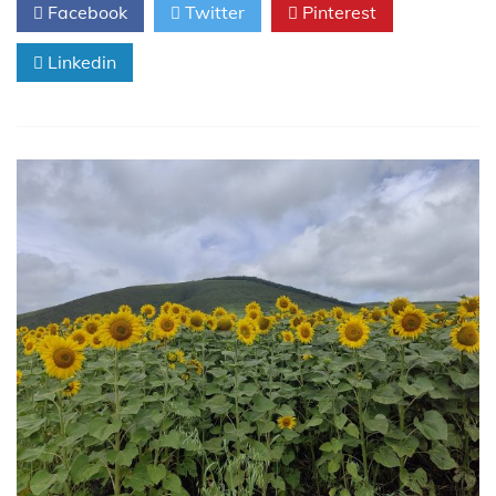
Facebook
Twitter
Pinterest
好
风
Linkedin
凭
借
力，
冲
击
五
百
亿