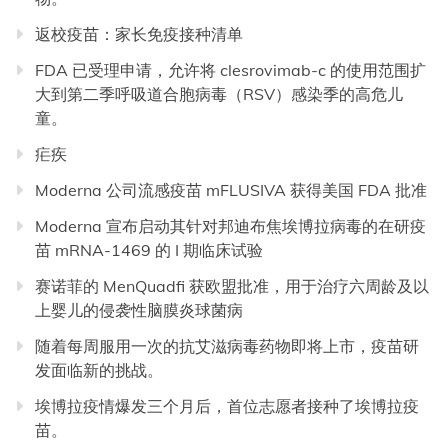
返校疫苗：家长免疫接种清单
FDA 已受理申请，允许将 clesrovimab-c 的使用范围扩
大到第二季呼吸道合胞病毒（RSV）感染季的高危儿
童。
疟疾
Moderna 公司流感疫苗 mFLUSIVA 获得美国 FDA 批准
Moderna 宣布启动其针对邦迪布焦埃博拉病毒的在研疫
苗 mRNA-1469 的 I 期临床试验
赛诺菲的 MenQuadfi 获欧盟批准，用于治疗六周龄及以
上婴儿的侵袭性脑膜炎球菌病
随着每周服用一次的抗艾滋病毒药物即将上市，疫苗研
发面临新的挑战。
埃博拉疫情爆发三个月后，首位志愿者接种了埃博拉疫
苗。