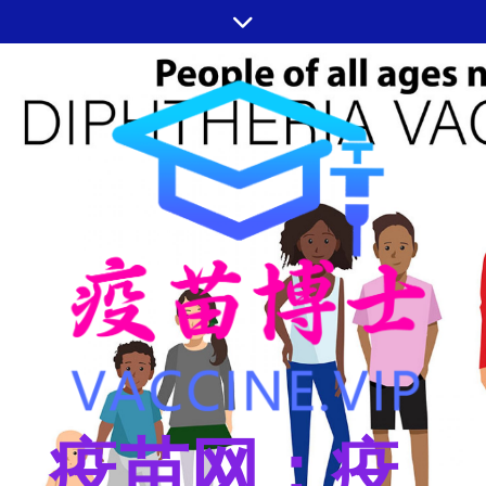
跳
至
内
容
疫苗网：疫