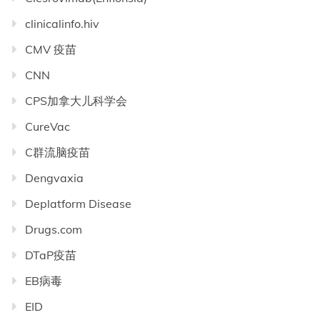
clinicalinfo.hiv
CMV 疫苗
CNN
CPS加拿大儿科学会
CureVac
C群流脑疫苗
Dengvaxia
Deplatform Disease
Drugs.com
DTaP疫苗
EB病毒
EID