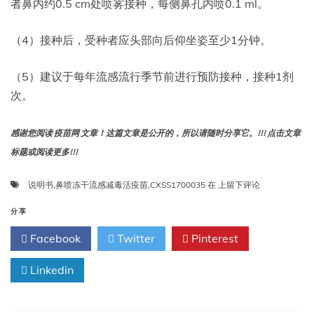
者鼻内约0.5 cm处喷雾接种，每侧鼻孔内喷0.1 ml。
（4）接种后，受种者应头部向后仰坐姿至少1分钟。
（5）建议于每年流感流行季节前进行预防接种，接种1剂
次。
感谢您阅读 疫苗网 文章！这篇文章是公开的，所以请随时分享它。!!! 点击文章
标题或阅读更多!!!
鼻
说明书
,
鼻喷冻干流感减毒活疫苗
,
CXSS1700035
在
上留下评论
喷
冻
分享
干
Facebook
Twitter
Pinterest
流
感
Linkedin
减
毒
活
疫