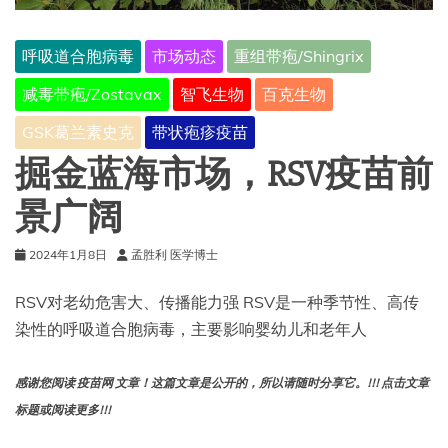
呼吸道合胞病毒
市场动态
重组带疱/Shingrix
减毒带疱/Zostavax
智飞生物
百克生物
GSK葛兰素史克
带状疱疹疫苗
掘金蓝海市场，RSV疫苗前
景广阔
2024年1月8日
孟胜利 医学博士
RSV对老幼危害大、传播能力强 RSV是一种季节性、高传
染性的呼吸道合胞病毒，主要影响婴幼儿和老年人
感谢您阅读 疫苗网 文章！这篇文章是公开的，所以请随时分享它。!!! 点击文章
标题或阅读更多!!!