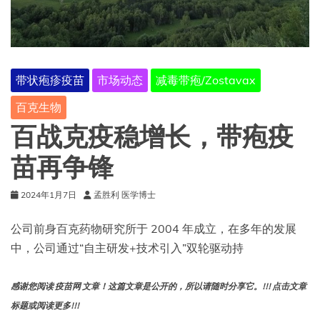
带状疱疹疫苗
市场动态
减毒带疱/Zostavax
百克生物
百战克疫稳增长，带疱疫
苗再争锋
2024年1月7日
孟胜利 医学博士
公司前身百克药物研究所于 2004 年成立，在多年的发展
中，公司通过“自主研发+技术引入”双轮驱动持
感谢您阅读 疫苗网 文章！这篇文章是公开的，所以请随时分享它。!!! 点击文章
标题或阅读更多!!!