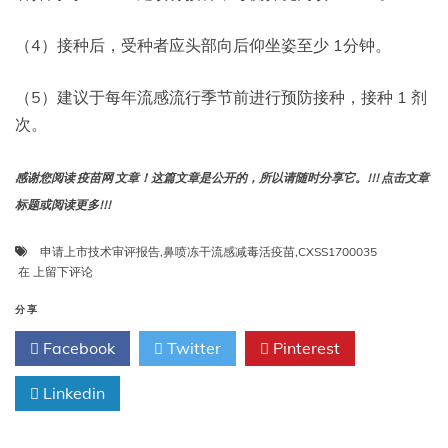
（4）接种后，受种者应头部向后仰坐姿至少 1分钟。
（5）建议于每年流感流行季节前进行预防接种，接种 1 剂
次。
感谢您阅读 疫苗网 文章！这篇文章是公开的，所以请随时分享它。!!! 点击文章
标题或阅读更多!!!
申请上市技术审评报告
,
鼻喷冻干流感减毒活疫苗
,
CXSS1700035
鼻
在
上留下评论
喷
冻
分享
干
Facebook
Twitter
Pinterest
流
感
减
Linkedin
毒
活