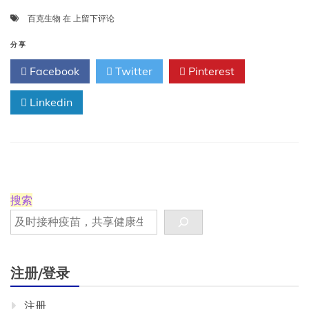
百
百克生物
在
上留下评论
战
克
分享
疫
Facebook
Twitter
Pinterest
稳
增
Linkedin
长，
带
疱
疫
苗
再
争
锋
搜索
注册/登录
注册