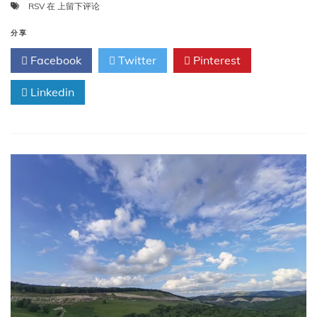
掘
RSV
在
上留下评论
金
蓝
分享
海
Facebook
Twitter
Pinterest
市
场，
Linkedin
RSV
疫
苗
前
景
广
阔