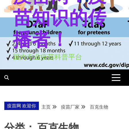
苗知识的传
播者！
国内专业疫苗科普平台
疫苗网 欢迎你
主页
疫苗厂家
百克生物
分类：
百克生物