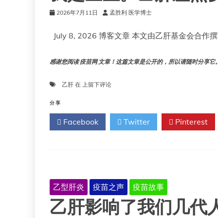
2026年7月11日
孟胜利 医学博士
July 8, 2026 博客文章 本文由乙肝基金会
感谢您阅读 疫苗网 文章！这篇文章是公开的，所以请随时分享它。!!
我
乙肝
在
上留下评论
是
医
分享
生。
Facebook
Twitter
Pinterest
乙
肝
差
点
要
了
我
乙型肝炎
疫苗之声
疫苗故事
的
乙肝影响了我们几代
命。