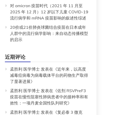
对 omicron 疫苗时代（2021 年 11 月至
2025 年 12 月）12 岁以下儿童 COVID-19
流行病学和 mRNA 疫苗影响的叙述性综述
20价或21价肺炎球菌结合疫苗在日本成年
人群中的流行病学影响：来自动态传播模型
的启示
近期评论
孟胜利 医学博士
发表在《
近年来，以高度
减毒痘病毒为病毒载体平台的药物生产取得
了显著进展
》
孟胜利 医学博士
发表在《
佐剂 RSVPreF3
疫苗在慢性阻塞性肺病患者中的接种率和有
效性：一项丹麦全国性队列研究
》
孟胜利 医学博士
发表在《
复必泰 3 微克