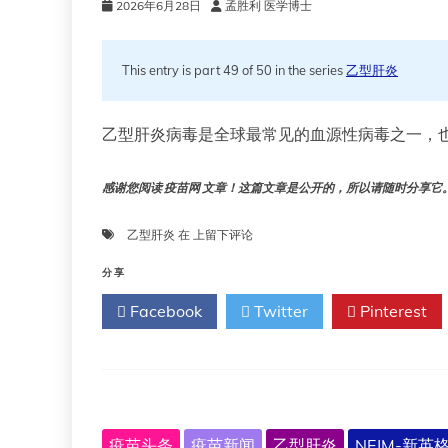
2026年6月28日
孟胜利 医学博士
This entry is part 49 of 50 in the series
乙型肝炎
乙型肝炎病毒是全球最常见的血源性病毒之一，也
感谢您阅读 疫苗网 文章！这篇文章是公开的，所以请随时分享它。!!
NaTHNaC
乙型肝炎
在
上留下评论
–
乙
分享
型
Facebook
Twitter
Pinterest
肝
炎
疫苗头条
疫苗新闻
乙型肝炎
NEJM-新