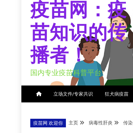
疫苗网：疫
苗知识的传
播者！
国内专业疫苗科普平台
立场文件/专家共识
狂犬病疫苗
主页
病毒性肝炎
传染
疫苗网 欢迎你