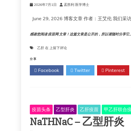
2026年7月1日
孟胜利 医学博士
June 29, 2026 博客文章 作者：王艾伦 我
感谢您阅读 疫苗网 文章！这篇文章是公开的，所以请随时分享它。!!
乙
乙肝
在
上留下评论
肝
影
分享
响
Facebook
Twitter
Pinterest
了
我
们
几
代
人
疫苗头条
乙型肝炎
乙肝疫苗
甲乙肝联合
NaTHNaC – 乙型肝炎