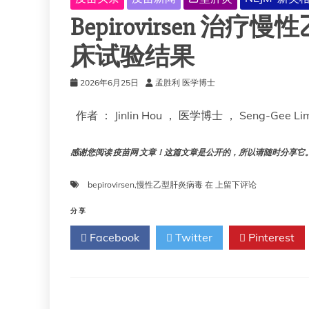
Bepirovirsen 治
床试验结果
2026年6月25日
孟胜利 医学博士
作者 ： Jinlin Hou ， 医学博士 ， Seng-Gee L
感谢您阅读 疫苗网 文章！这篇文章是公开的，所以请随时分享它。!!
Bepirovirsen
bepirovirsen
,
慢性乙型肝炎病毒
在
上留下评论
治
疗
分享
慢
Facebook
Twitter
Pinterest
性
乙
型
肝
炎
病