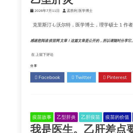
2026年7月11日
孟胜利 医学博士
克里斯汀·L·沃尔特，医学博士，理学硕士 1 作
感谢您阅读 疫苗网 文章！这篇文章是公开的，所以请随时分享它。!!
乙
在
上留下评论
型
肝
分享
炎
Facebook
Twitter
Pinterest
疫苗故事
乙型肝炎
乙肝疫苗
疫苗的价值
我是医生。乙肝差点