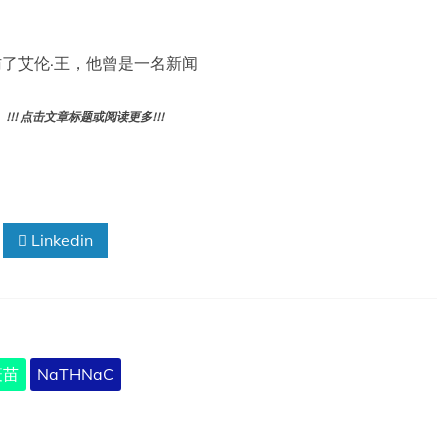
们采访了艾伦·王，他曾是一名新闻
! 点击文章标题或阅读更多!!!
Linkedin
疫苗
NaTHNaC