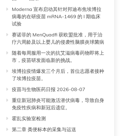
Moderna 宣布启动其针对邦迪布焦埃博拉
病毒的在研疫苗 mRNA-1469 的 I 期临床
试验
赛诺菲的 MenQuadfi 获欧盟批准，用于治
疗六周龄及以上婴儿的侵袭性脑膜炎球菌病
随着每周服用一次的抗艾滋病毒药物即将上
市，疫苗研发面临新的挑战。
埃博拉疫情爆发三个月后，首位志愿者接种
了埃博拉疫苗。
疫苗与生物医药日报 2026-08-07
重症新冠肺炎可能激活潜伏病毒，导致自身
免疫性疾病和新冠后遗症。
霍乱实验室检测
第二章 粪便标本的采集与运送