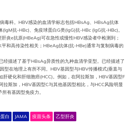
病毒科。HBV感染的血清学标志包括HBsAg、HBsAg抗体
gM抗-HBc)、免疫球蛋白G类(IgG)抗-HBc (IgG抗-HBc)。
炎e抗原(HBeAg)可在急性或慢性HBV感染者中检测到；
水平和高传染性相关；HBeAg抗体(抗-HBe)通常与复制病毒的
已经描述了基于HBsAg异质性的九种血清学亚型。已经描述了
基因型在地理上有所不同。HBV基因型与HBV传播模式(垂直与
肝硬化和肝细胞癌(HCC)。例如，在阿拉斯加，HBV基因型F
阿拉斯加，HBV基因型C与其他基因型相比，与HCC风险明显
予所有基因型免疫力。
球蛋白
JAMA
疫苗头条
乙型肝炎