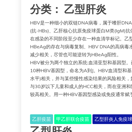
分类：
乙型肝炎
HBV是一种细小的双链DNA病毒，属于嗜肝DNA
(抗-HBs)、乙肝核心抗原免疫球蛋白M类(IgM)抗体(I
在感染的不同阶段至少存在一种血清学标记。乙型肝
HBeAg的存在与病毒复制、HBV DNA的高病毒
减少相关，尽管也可能逆转为HBeAg阳性。
HBV被分为两个独立的系统:血清亚型和基因型。
10种HBV基因型，命名为A到J。HBV血清型和
水平)相关，并与某些慢性感染结果的风险相关，如
与30岁以下儿童和成人的HCC相关，而在亚洲和
较高相关。用一种HBV基因型感染或免疫通常赋
乙肝疫苗
甲乙肝联合疫苗
乙型肝炎人免疫
乙型肝炎