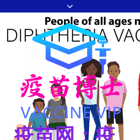
跳
至
内
容
疫苗网：疫