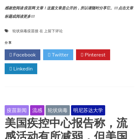
议
更
感谢您阅读 疫苗网 文章！这篇文章是公开的，所以请随时分享它。!!! 点击文章
新
标题或阅读更多!!!
轮
轮状病毒疫苗接
在
上留下评论
状
病
分享
毒
Facebook
Twitter
Pinterest
疫
苗
Linkedin
接
种
率
降
低
可
能
疫苗新闻
流感
轮状病毒
明尼苏达大学
引
发
美国疾控中心报告称，流
儿
童
感活动有所减弱，但美国
重