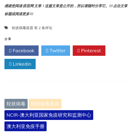
平
感谢您阅读 疫苗网 文章！这篇文章是公开的，所以请随时分享它。!!! 点击文章
仍
标题或阅读更多!!!
然
很
轮
轮状病毒疫苗
有 2 条评论
高，
状
目
病
分享
前
毒
已
Facebook
Twitter
Pinterest
疫
有
苗
4
Linkedin
名
儿
童
死
于
流
感。
轮状病毒
轮状病毒疫苗
NCIR-澳大利亚国家免疫研究和监测中心
澳大利亚免疫手册