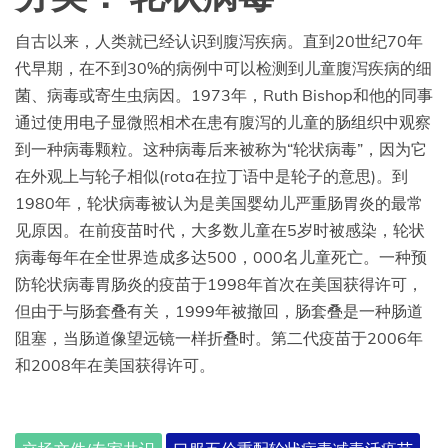
自古以来，人类就已经认识到腹泻疾病。直到20世纪70年
代早期，在不到30%的病例中可以检测到儿童腹泻疾病的细
菌、病毒或寄生虫病因。1973年，Ruth Bishop和他的同事
通过使用电子显微照相术在患有腹泻的儿童的肠组织中观察
到一种病毒颗粒。这种病毒后来被称为“轮状病毒”，因为它
在外观上与轮子相似(rota在拉丁语中是轮子的意思)。到
1980年，轮状病毒被认为是美国婴幼儿严重肠胃炎的最常
见原因。在前疫苗时代，大多数儿童在5岁时被感染，轮状
病毒每年在全世界造成多达500，000名儿童死亡。一种预
防轮状病毒胃肠炎的疫苗于1998年首次在美国获得许可，
但由于与肠套叠有关，1999年被撤回，肠套叠是一种肠道
阻塞，当肠道像望远镜一样折叠时。第二代疫苗于2006年
和2008年在美国获得许可。