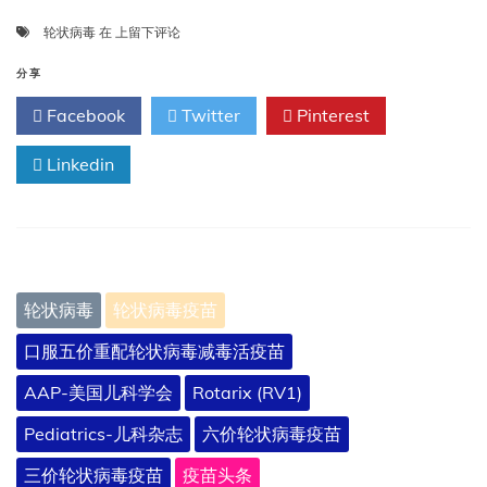
第
轮状病毒
在
上留下评论
20
章
分享
轮
Facebook
Twitter
Pinterest
状
病
Linkedin
毒
轮状病毒
轮状病毒疫苗
口服五价重配轮状病毒减毒活疫苗
AAP-美国儿科学会
Rotarix (RV1)
Pediatrics-儿科杂志
六价轮状病毒疫苗
三价轮状病毒疫苗
疫苗头条