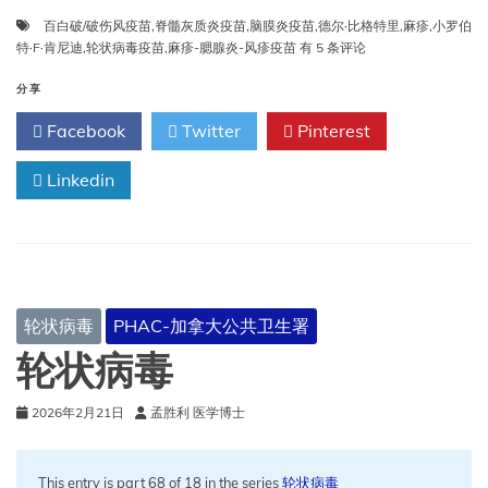
百白破/破伤风疫苗
,
脊髓灰质炎疫苗
,
脑膜炎疫苗
,
德尔·比格特里
,
麻疹
,
小罗伯
如
特·F·肯尼迪
,
轮状病毒疫苗
,
麻疹-腮腺炎-风疹疫苗
有 5 条评论
果
没
分享
有
Facebook
Twitter
Pinterest
疫
苗，
Linkedin
疫
苗
可
预
防
疾
病
轮状病毒
PHAC-加拿大公共卫生署
可
能
轮状病毒
会
卷
2026年2月21日
孟胜利 医学博士
土
重
来
This entry is part 68 of 18 in the series
轮状病毒