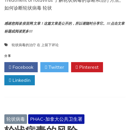
Treatment of rotavirus 了解轮状病毒的诊断和治疗方法。
如何诊断轮状病毒 轮状
感谢您阅读 疫苗网 文章！这篇文章是公开的，所以请随时分享它。!!! 点击文章
标题或阅读更多!!!
轮
轮状病毒的治疗
在
上留下评论
状
病
分享
毒
Facebook
Twitter
Pinterest
的
治
Linkedin
疗
轮状病毒
PHAC-加拿大公共卫生署