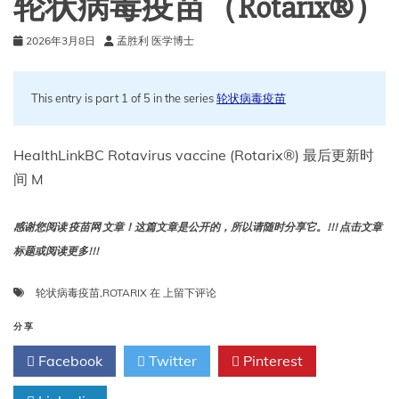
轮状病毒疫苗（Rotarix®）
重
症
2026年3月8日
孟胜利 医学博士
轮
状
病
This entry is part 1 of 5 in the series
轮状病毒疫苗
毒
胃
肠
HealthLinkBC Rotavirus vaccine (Rotarix®) 最后更新时
炎
诊
间 M
断
中
的
感谢您阅读 疫苗网 文章！这篇文章是公开的，所以请随时分享它。!!! 点击文章
应
标题或阅读更多!!!
用
轮
轮状病毒疫苗
,
ROTARIX
在
上留下评论
状
病
分享
毒
Facebook
Twitter
Pinterest
疫
苗
（Rotarix®）