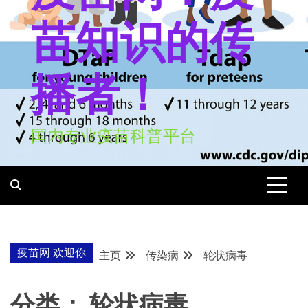
苗知识的传
播者！
国内专业疫苗科普平台
疫苗网 欢迎你
主页
传染病
轮状病毒
分类：
轮状病毒