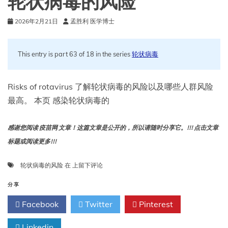
轮状病毒的风险
2026年2月21日
孟胜利 医学博士
This entry is part 63 of 18 in the series
轮状病毒
Risks of rotavirus 了解轮状病毒的风险以及哪些人群风险
最高。 本页 感染轮状病毒的
感谢您阅读 疫苗网 文章！这篇文章是公开的，所以请随时分享它。!!! 点击文章
标题或阅读更多!!!
轮
轮状病毒的风险
在
上留下评论
状
病
分享
毒
Facebook
Twitter
Pinterest
的
风
Linkedin
险