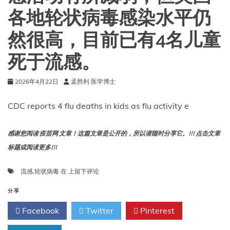
症
各地轮状病毒感染水平仍
疾
病
然很高，目前已有4名儿童
的
再
死于流感。
次
爆
发
2026年4月22日
孟胜利 医学博士
CDC reports 4 flu deaths in kids as flu activity e
感谢您阅读 疫苗网 文章！这篇文章是公开的，所以请随时分享它。!!! 点击文章
标题或阅读更多!!!
美
流感
,
轮状病毒
在
上留下评论
国
疾
分享
控
Facebook
Twitter
Pinterest
中
心