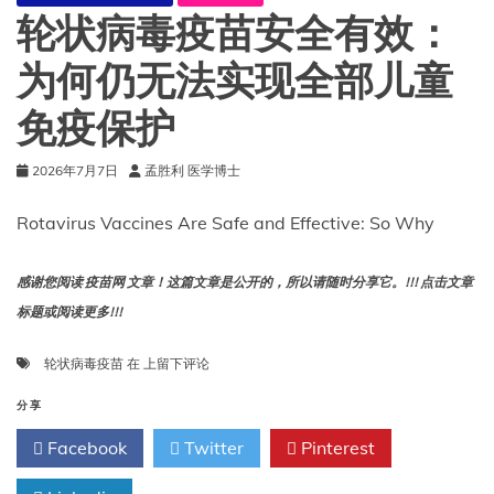
轮状病毒疫苗安全有效：
为何仍无法实现全部儿童
免疫保护
2026年7月7日
孟胜利 医学博士
Rotavirus Vaccines Are Safe and Effective: So Why
感谢您阅读 疫苗网 文章！这篇文章是公开的，所以请随时分享它。!!! 点击文章
标题或阅读更多!!!
轮
轮状病毒疫苗
在
上留下评论
状
病
分享
毒
Facebook
Twitter
Pinterest
疫
苗