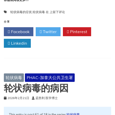
标题或阅读更多!!!
轮
轮状病毒的症状
,
轮状病毒
在
上留下评论
状
病
分享
毒
Facebook
Twitter
Pinterest
的
症
Linkedin
状
轮状病毒
PHAC-加拿大公共卫生署
轮状病毒的病因
2026年2月21日
孟胜利 医学博士
This entry is part 61 of 18 in the series
轮状病毒