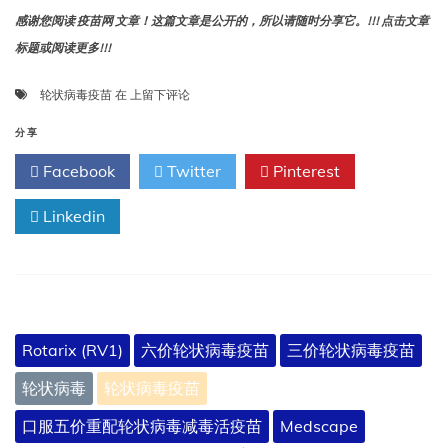
感谢您阅读 疫苗网 文章！这篇文章是公开的，所以请随时分享它。!!! 点击文章
标题或阅读更多!!!
轮
轮状病毒疫苗
在
上留下评论
状
病
分享
毒
Facebook
Twitter
Pinterest
疫
苗：
Linkedin
打
通
防
控
关
键
环
Rotarix (RV1)
六价轮状病毒疫苗
三价轮状病毒疫苗
节
轮状病毒
轮状病毒疫苗
口服五价重配轮状病毒减毒活疫苗
Medscape