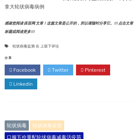
拿大轮状病毒病例
感谢您阅读 疫苗网 文章！这篇文章是公开的，所以请随时分享它。!!! 点击文章
标题或阅读更多!!!
轮
轮状病毒监测
在
上留下评论
状
病
分享
毒
Facebook
Twitter
Pinterest
监
测
Linkedin
轮状病毒
轮状病毒疫苗
口服五价重配轮状病毒减毒活疫苗