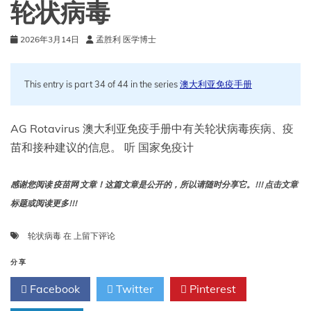
轮状病毒
2026年3月14日
孟胜利 医学博士
This entry is part 34 of 44 in the series
澳大利亚免疫手册
AG Rotavirus 澳大利亚免疫手册中有关轮状病毒疾病、疫
苗和接种建议的信息。 听 国家免疫计
感谢您阅读 疫苗网 文章！这篇文章是公开的，所以请随时分享它。!!! 点击文章
标题或阅读更多!!!
轮
轮状病毒
在
上留下评论
状
病
分享
毒
Facebook
Twitter
Pinterest