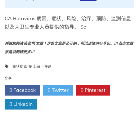
CA Rotavirus 病因、症状、风险、治疗、预防、监测信息
以及为卫生专业人员提供的指导。 Se
感谢您阅读 疫苗网 文章！这篇文章是公开的，所以请随时分享它。!!! 点击文章
标题或阅读更多!!!
轮
轮状病毒
在
上留下评论
状
病
分享
毒
Facebook
Twitter
Pinterest
Linkedin