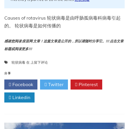
Causes of rotavirus 轮状病毒是由呼肠孤病毒科病毒引起
的。 轮状病毒是如何传播的
感谢您阅读 疫苗网 文章！这篇文章是公开的，所以请随时分享它。!!! 点击文章
标题或阅读更多!!!
轮
轮状病毒
在
上留下评论
状
病
分享
毒
Facebook
Twitter
Pinterest
的
病
Linkedin
因