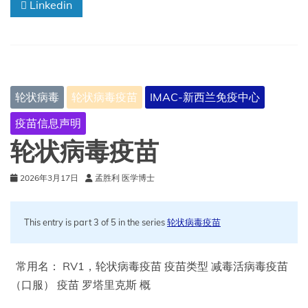
Linkedin
报
告
称，
流
感
活
动
轮状病毒
轮状病毒疫苗
IMAC-新西兰免疫中心
有
所
疫苗信息声明
减
弱，
轮状病毒疫苗
但
美
2026年3月17日
孟胜利 医学博士
国
各
地
This entry is part 3 of 5 in the series
轮状病毒疫苗
轮
状
病
常用名： RV1，轮状病毒疫苗 疫苗类型 减毒活病毒疫苗
毒
感
（口服） 疫苗 罗塔里克斯 概
染
水