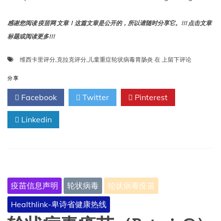
感谢您阅读 疫苗网 文章！这篇文章是公开的，所以请随时分享它。!!! 点击文章
标题或阅读更多!!!
对
维西卡里评分
,
克拉克评分
,
儿童重症轮状病毒胃肠炎
在
上留下评论
比
维
分享
西
Facebook
Twitter
Pinterest
卡
里
Linkedin
评
分
与
克
拉
克
评
疫苗信息声明
轮状病毒
轮状病毒疫苗
分
在
Healthlink-卑诗省健康热线
儿
童