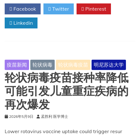
风
Facebook
Twitter
Pinterest
港！
美
Linkedin
国
轮
状
病
毒
感
染：
疫苗新闻
轮状病毒
轮状病毒疫苗
明尼苏达大学
疫
苗
轮状病毒疫苗接种率降低
影
响
可能引发儿童重症疾病的
及
2026
再次爆发
年
免
疫
2026年5月9日
孟胜利 医学博士
接
种
Lower rotavirus vaccine uptake could trigger resur
建