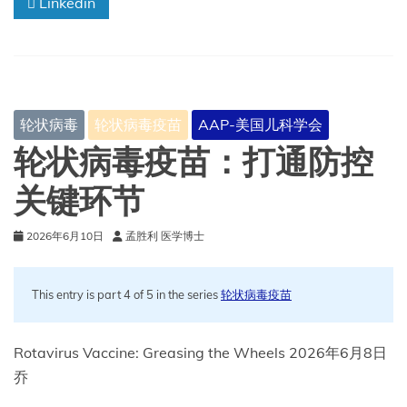
Linkedin
安
全
有
效：
为
何
仍
轮状病毒
轮状病毒疫苗
AAP-美国儿科学会
无
法
轮状病毒疫苗：打通防控
实
现
关键环节
全
部
2026年6月10日
孟胜利 医学博士
儿
童
免
疫
This entry is part 4 of 5 in the series
轮状病毒疫苗
保
护
Rotavirus Vaccine: Greasing the Wheels 2026年6月8日
乔