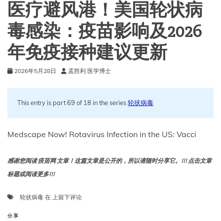
医疗避风港！美国轮状病
毒感染：疫苗影响及2026
年免疫接种建议更新
2026年5月28日
孟胜利 医学博士
This entry is part 69 of 18 in the series
轮状病毒
Medscape Now! Rotavirus Infection in the US: Vacci
感谢您阅读 疫苗网 文章！这篇文章是公开的，所以请随时分享它。!!! 点击文章
标题或阅读更多!!!
医
轮状病毒
在
上留下评论
疗
避
分享