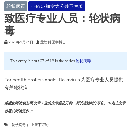
轮状病毒
PHAC-加拿大公共卫生署
致医疗专业人员：轮状病
毒
2026年2月21日
孟胜利 医学博士
This entry is part 67 of 18 in the series
轮状病毒
For health professionals: Rotavirus 为医疗专业人员提供
有关轮状病
感谢您阅读 疫苗网 文章！这篇文章是公开的，所以请随时分享它。!!! 点击文章
标题或阅读更多!!!
致
轮状病毒
在
上留下评论
医