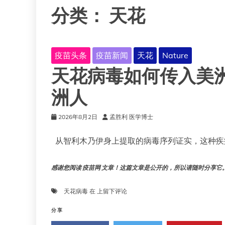
分类：
天花
疫苗头条
疫苗新闻
天花
Nature
天花病毒如何传入美
洲人
2026年8月2日
孟胜利 医学博士
从智利木乃伊身上提取的病毒序列证实，这种疾病
感谢您阅读 疫苗网 文章！这篇文章是公开的，所以请随时分享它。!!
天
天花病毒
在
上留下评论
花
病
分享
毒