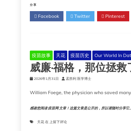
·
分享
华
Facebook
Twitter
Pinterest
盛
顿
如
何
将
天
花
疫苗故事
天花
疫苗历史
Our World In Da
接
威廉·福格，那位拯
种
武
器
2026年1月31日
孟胜利 医学博士
化
William Foege, the physician who saved many 
感谢您阅读 疫苗网 文章！这篇文章是公开的，所以请随时分享它。!!
威
天花
在
上留下评论
廉