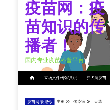
疫苗网：疫
苗知识的传
播者！
国内专业疫苗科普平台
立场文件/专家共识
狂犬病疫苗
主页
传染病
天花
疫苗网 欢迎你