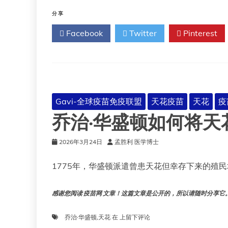
家
百
病
分享
万
例
人
Facebook
Twitter
Pinterest
定
死
义：
亡
天
花
Gavi-全球疫苗免疫联盟
天花疫苗
天花
疫
乔治·华盛顿如何将天
2026年3月24日
孟胜利 医学博士
1775年，华盛顿派遣曾患天花但幸存下来的殖民
感谢您阅读 疫苗网 文章！这篇文章是公开的，所以请随时分享它。!!
乔
乔治·华盛顿
,
天花
在
上留下评论
治