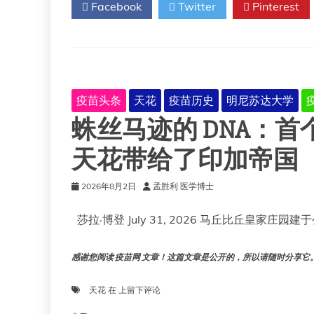
Facebook
Twitter
Pinterest
如
何
传
入
美
洲：
首
疫苗头条
天花
疫苗历史
明尼苏达大学
个
蛛丝马迹的 DNA：
基
因
组
天花带给了印加帝国
证
据
2026年8月2日
孟胜利 医学博士
指
向
莎拉·博登 July 31, 2026 马丘比丘皇家庄园建
欧
洲
人
感谢您阅读 疫苗网 文章！这篇文章是公开的，所以请随时分享它。!!
蛛
天花
在
上留下评论
丝