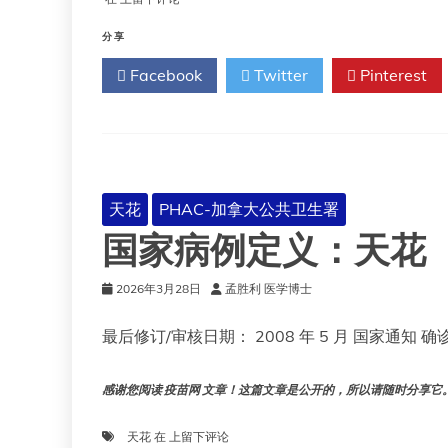
加
国
帝
“第
分享
国
一
Facebook
Twitter
Pinterest
舰
队”
将
天
花
带
到
天花
PHAC-加拿大公共卫生署
了
国家病例定义：天花
澳
大
利
2026年3月28日
孟胜利 医学博士
亚
——
最后修订/审核日期： 2008 年 5 月 国家通
并
可
能
感谢您阅读 疫苗网 文章！这篇文章是公开的，所以请随时分享它。!!
导
致
国
天花
在
上留下评论
数