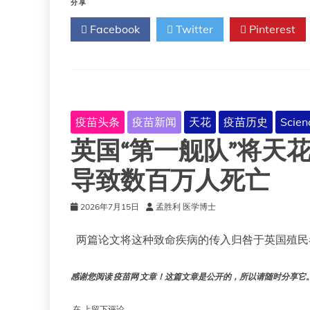
马
分享
迹
Facebook
Twitter
Pinterest
的
DNA：
首
个
直
接
证
疫苗头条
疫苗新闻
天花
疫苗历史
Scien
据
英国“第一舰队”将天
表
明
西
导致数百万人死亡
班
牙
2026年7月15日
孟胜利 医学博士
人
将
两篇论文将这种致命疾病的传入归咎于英国殖民
天
花
带
感谢您阅读 疫苗网 文章！这篇文章是公开的，所以请随时分享它。!!
给
了
印
英
在
上留下评论