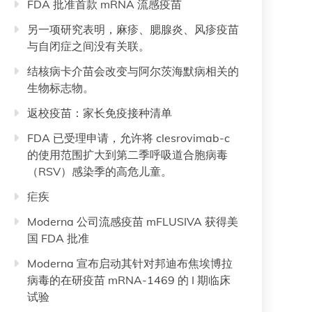
FDA 批准首款 mRNA 流感疫苗
另一项研究表明，麻疹、腮腺炎、风疹疫苗
与自闭症之间没有关联。
结核病卡介苗会改变与阿尔茨海默病相关的
生物标志物。
返校疫苗：家长免疫接种清单
FDA 已受理申请，允许将 clesrovimab-c
的使用范围扩大到第二季呼吸道合胞病毒
（RSV）感染季的高危儿童。
疟疾
Moderna 公司流感疫苗 mFLUSIVA 获得美
国 FDA 批准
Moderna 宣布启动其针对邦迪布焦埃博拉
病毒的在研疫苗 mRNA-1469 的 I 期临床
试验