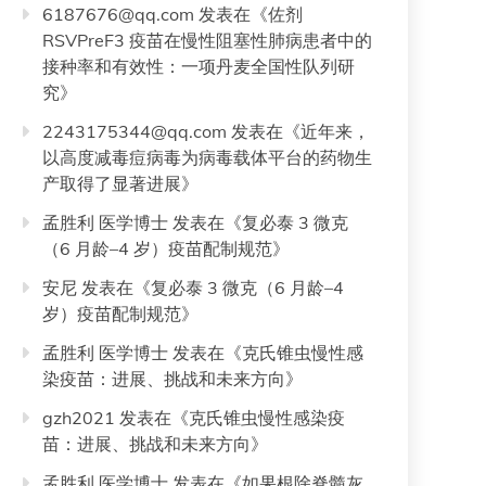
6187676@qq.com
发表在《
佐剂
RSVPreF3 疫苗在慢性阻塞性肺病患者中的
接种率和有效性：一项丹麦全国性队列研
究
》
2243175344@qq.com
发表在《
近年来，
以高度减毒痘病毒为病毒载体平台的药物生
产取得了显著进展
》
孟胜利 医学博士
发表在《
复必泰 3 微克
（6 月龄–4 岁）疫苗配制规范
》
安尼
发表在《
复必泰 3 微克（6 月龄–4
岁）疫苗配制规范
》
孟胜利 医学博士
发表在《
克氏锥虫慢性感
染疫苗：进展、挑战和未来方向
》
gzh2021
发表在《
克氏锥虫慢性感染疫
苗：进展、挑战和未来方向
》
孟胜利 医学博士
发表在《
如果根除脊髓灰