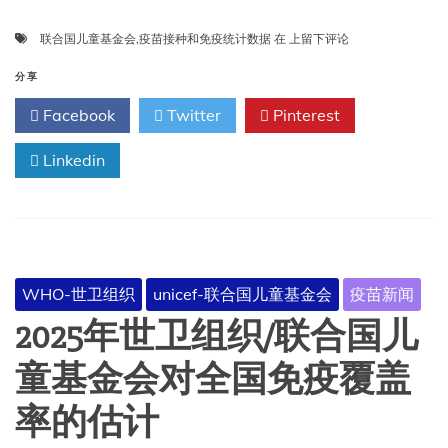
疫
联合国儿童基金会
,
疫苗接种和免疫统计数据
在
上留下评论
苗
接
分享
种
Facebook
Twitter
Pinterest
和
免
Linkedin
疫
统
计
数
据
–
联
WHO-世卫组织
unicef-联合国儿童基金会
疫苗新闻
合
国
2025年世卫组织/联合国儿
儿
童
童基金会对全国免疫覆盖
基
金
率的估计
会
数