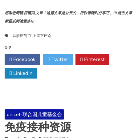
婴
儿
未
感谢您阅读 疫苗网 文章！这篇文章是公开的，所以请随时分享它。!!! 点击文章
接
标题或阅读更多!!!
种
疫
有
风疹疫苗
在
上留下评论
苗
多
–
少
分享
世
儿
卫
Facebook
Twitter
Pinterest
童
组
接
织、
Linkedin
种
联
了
合
风
国
疹
儿
疫
童
苗？
基
金
unicef-联合国儿童基金会
会
免疫接种资源