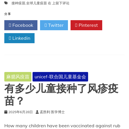
全
接种疫苗
,
全球儿童疫苗
在
上留下评论
球
儿
分享
童
Facebook
Twitter
Pinterest
疫
苗
Linkedin
接
种
覆
盖
率
保
持
麻腮风疫苗
unicef-联合国儿童基金会
稳
定，
有多少儿童接种了风疹疫
但
仍
苗？
有
超
2025年6月28日
孟胜利 医学博士
过
1400
万
How many children have been vaccinated against rub