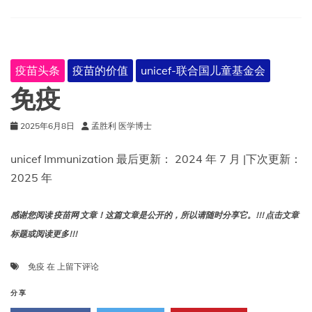
和
趋
势
疫苗头条
疫苗的价值
unicef-联合国儿童基金会
免疫
2025年6月8日
孟胜利 医学博士
unicef Immunization 最后更新： 2024 年 7 月 |下次更新：
2025 年
感谢您阅读 疫苗网 文章！这篇文章是公开的，所以请随时分享它。!!! 点击文章
标题或阅读更多!!!
免
免疫
在
上留下评论
疫
分享