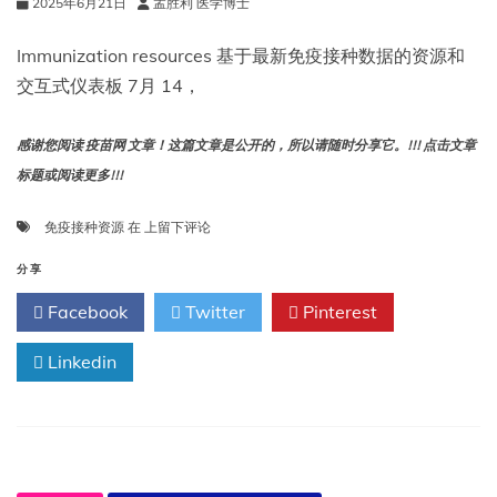
2025年6月21日
孟胜利 医学博士
Immunization resources 基于最新免疫接种数据的资源和
交互式仪表板 7月 14，
感谢您阅读 疫苗网 文章！这篇文章是公开的，所以请随时分享它。!!! 点击文章
标题或阅读更多!!!
免
免疫接种资源
在
上留下评论
疫
接
分享
种
Facebook
Twitter
Pinterest
资
源
Linkedin