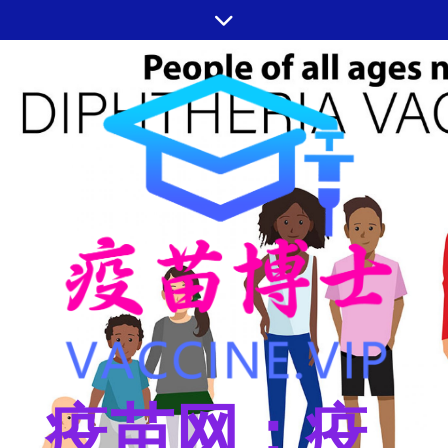
跳
至
内
容
疫苗网：疫