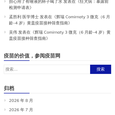
担心用了有唾液的杯子喝了水
发表在《
狂犬病：暴露前
检测申请表
》
孟胜利 医学博士
发表在《
辉瑞 Comirnaty 3 微克（6 月
龄–4 岁）黄盖疫苗接种筛查指南
》
吴伟
发表在《
辉瑞 Comirnaty 3 微克（6 月龄–4 岁）黄
盖疫苗接种筛查指南
》
疫苗的价值，参阅疫苗网
搜
索：
归档
2026 年 8 月
2026 年 7 月