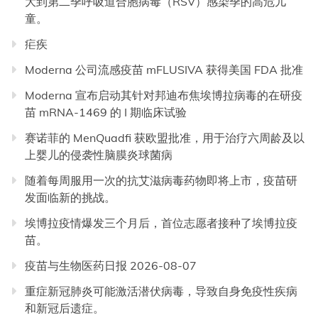
大到第二季呼吸道合胞病毒（RSV）感染季的高危儿
童。
疟疾
Moderna 公司流感疫苗 mFLUSIVA 获得美国 FDA 批准
Moderna 宣布启动其针对邦迪布焦埃博拉病毒的在研疫
苗 mRNA-1469 的 I 期临床试验
赛诺菲的 MenQuadfi 获欧盟批准，用于治疗六周龄及以
上婴儿的侵袭性脑膜炎球菌病
随着每周服用一次的抗艾滋病毒药物即将上市，疫苗研
发面临新的挑战。
埃博拉疫情爆发三个月后，首位志愿者接种了埃博拉疫
苗。
疫苗与生物医药日报 2026-08-07
重症新冠肺炎可能激活潜伏病毒，导致自身免疫性疾病
和新冠后遗症。