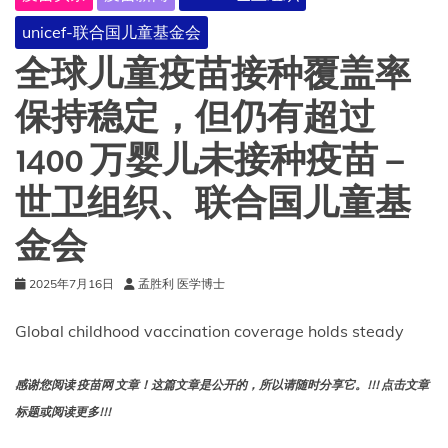
对
unicef-联合国儿童基金会
全
国
全球儿童疫苗接种覆盖率
免
疫
保持稳定，但仍有超过
覆
盖
1400 万婴儿未接种疫苗 –
率
的
世卫组织、联合国儿童基
估
计
金会
2025年7月16日
孟胜利 医学博士
Global childhood vaccination coverage holds steady
感谢您阅读 疫苗网 文章！这篇文章是公开的，所以请随时分享它。!!! 点击文章
标题或阅读更多!!!