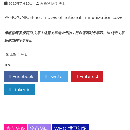
据
2025年7月16日
孟胜利 医学博士
WHO/UNICEF estimates of national immunization cove
感谢您阅读 疫苗网 文章！这篇文章是公开的，所以请随时分享它。!!! 点击文章
标题或阅读更多!!!
2025
在
上留下评论
年
世
分享
卫
Facebook
Twitter
Pinterest
组
织/
联
Linkedin
合
国
儿
童
基
金
疫苗头条
疫苗新闻
WHO-世卫组织
会