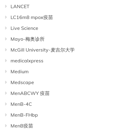
LANCET
LC16m8 mpox疫苗
Live Science
Mayo-梅奥诊所
McGill University-麦吉尔大学
medicalxpress
Medium
Medscape
MenABCWY 疫苗
MenB-4C
MenB-FHbp
MenB疫苗