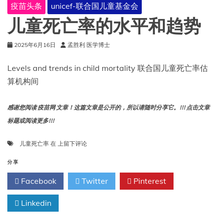
疫苗头条
unicef-联合国儿童基金会
儿童死亡率的水平和趋势
2025年6月16日
孟胜利 医学博士
Levels and trends in child mortality 联合国儿童死亡率估
算机构间
感谢您阅读 疫苗网 文章！这篇文章是公开的，所以请随时分享它。!!! 点击文章
标题或阅读更多!!!
儿
儿童死亡率
在
上留下评论
童
死
分享
亡
Facebook
Twitter
Pinterest
率
的
Linkedin
水
平