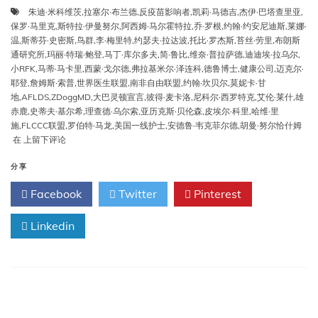
朱迪·米科维茨
,
拉塞尔·布兰德
,
反疫苗影响者
,
凯莉·马德吉
,
杰伊·巴塔查里亚
,
保罗·马里克
,
斯特拉·伊曼努尔
,
阿西姆·马尔霍特拉
,
乔·罗根
,
约翰·约安尼迪斯
,
莱娜·
温
,
斯蒂芬·史密斯
,
鸟群
,
李·梅里特
,
约瑟夫·拉达波
,
托比·罗杰斯
,
苔丝·劳里
,
布朗斯
通研究所
,
玛丽·特瑞·鲍登
,
马丁·库尔多夫
,
简·鲁比
,
维奈·普拉萨德
,
迪迪埃·拉乌尔
,
小RFK
,
马蒂·马卡里
,
西蒙·戈尔德
,
弗拉基米尔·泽连科
,
德鲁博士
,
健康公司
,
迈克尔·
耶登
,
詹姆斯·索普
,
世界医生联盟
,
南非自由联盟
,
约翰·坎贝尔
,
莫妮卡·甘
地
,
AFLDS
,
ZDoggMD
,
大巴灵顿宣言
,
彼得·麦卡洛
,
尼科尔·西罗特克
,
艾伦·莱什
,
雄
赤鹿
,
史蒂夫·基尔希
,
理查德·乌尔索
,
亚历克斯·贝伦森
,
皮埃尔·科里
,
哈维·里
施
,
FLCCC联盟
,
罗伯特·马龙
,
美国一线护士
,
安德鲁·韦克菲尔德
,
胡曼·努尔恰什姆
最
在
上留下评论
受
欢
分享
迎
Facebook
Twitter
Pinterest
的
反
疫
Linkedin
苗
影
响
者