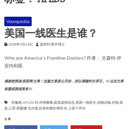
Vaxopedia
美国一线医生是谁？
2026年3月14日
孟胜利 医学博士
Who are America’s Frontline Doctors? 作者： 文森特·伊
安内利医
感谢您阅读 疫苗网 文章！这篇文章是公开的，所以请随时分享它。!!! 点击文章
标题或阅读更多!!!
羟氯喹
,
AFLDS
,
锌
,
伊维菌素
,
疫苗虚假信息
,
美国一线医生
,
动物试验
,
封锁
,
胎
美
盘
,
口罩
,
西蒙娜·戈尔德
,
抗体依赖性增强
在
上留下评论
国
一
分享
线