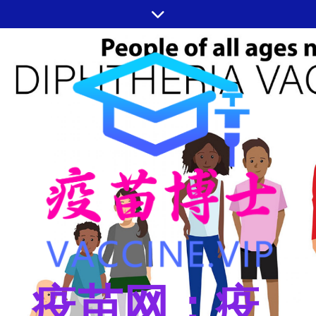
跳
至
内
容
疫苗网：疫