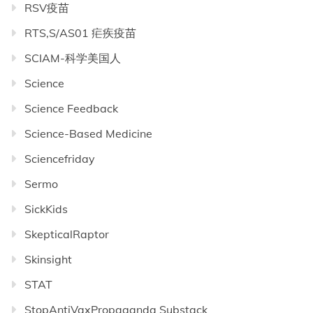
RSV疫苗
RTS,S/AS01 疟疾疫苗
SCIAM-科学美国人
Science
Science Feedback
Science-Based Medicine
Sciencefriday
Sermo
SickKids
SkepticalRaptor
Skinsight
STAT
StopAntiVaxPropaganda Substack