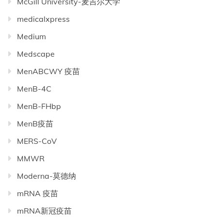
McGill University-麦吉尔大学
medicalxpress
Medium
Medscape
MenABCWY 疫苗
MenB-4C
MenB-FHbp
MenB疫苗
MERS-CoV
MMWR
Moderna-莫德纳
mRNA 疫苗
mRNA新冠疫苗