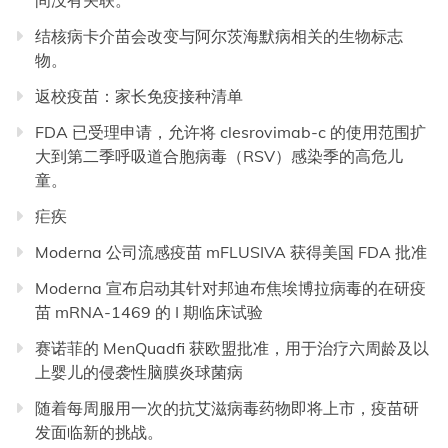
间没有关联。
结核病卡介苗会改变与阿尔茨海默病相关的生物标志
物。
返校疫苗：家长免疫接种清单
FDA 已受理申请，允许将 clesrovimab-c 的使用范围扩
大到第二季呼吸道合胞病毒（RSV）感染季的高危儿
童。
疟疾
Moderna 公司流感疫苗 mFLUSIVA 获得美国 FDA 批准
Moderna 宣布启动其针对邦迪布焦埃博拉病毒的在研疫
苗 mRNA-1469 的 I 期临床试验
赛诺菲的 MenQuadfi 获欧盟批准，用于治疗六周龄及以
上婴儿的侵袭性脑膜炎球菌病
随着每周服用一次的抗艾滋病毒药物即将上市，疫苗研
发面临新的挑战。