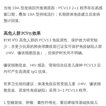
当地 19A 型发病回升推测原因：PCV13 2+1 程序存在易感
窗口期，叠加 19A 型持续流行；长期群体免疫建立后发病
预计回落。
高危人群 PCV13 效果
针对 IPD 高危人群的 PCV13 免疫原性、保护效力研究较
少；含更少抗原的肺炎球菌疫苗已证实可保护免疫缺陷人群
（HIV、镰状细胞贫血），但保护时长尚不明确。
镰状细胞贫血、HIV 感染、肾病综合征患儿接种 PCV13 后
均可产生高滴度 IgG 抗体。
世界卫生组织建议：体液免疫应答受损儿童（HIV、镰状细
胞贫血、原发性免疫缺陷）采用 3+1 PCV13 程序。
1 型糖尿病、肿瘤、囊性纤维化、重症哮喘等基础疾病儿