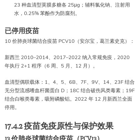
23 种血清型荚膜多糖各 25μg；辅料氯化钠、注射用
水，0.25% 苯酚作为防腐剂。
已停用疫苗
10 价肺炎球菌结合疫苗 PCV10（安尔宝，葛兰素史克）：
新西兰 2010–2014、2017–2022 纳入常规免疫，2020
年执行 2+1 程序（6 周、5 月、12 月）。
血清型偶联载体：1、4、5、6B、7F、9V、14、23F 结合
无分型流感嗜血杆菌蛋白 D；18C 结合破伤风类毒素；19F
结合白喉类毒素，吸附磷酸铝。2022 年 12 月新西兰全面
停用。
17.4.2 疫苗免疫原性与保护效果
13 价肺炎球菌结合疫苗（PCV13）