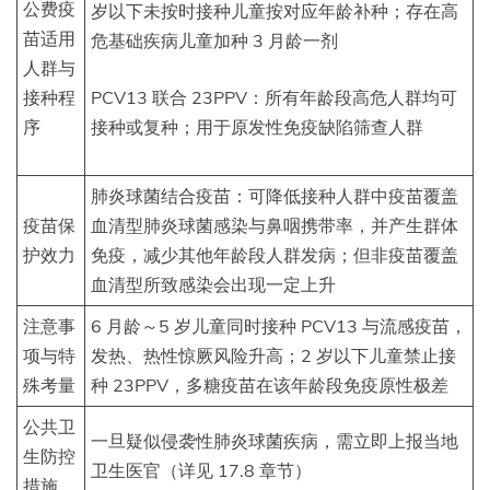
公费疫
岁以下未按时接种儿童按对应年龄补种；存在高
苗适用
危基础疾病儿童加种 3 月龄一剂
人群与
接种程
PCV13 联合 23PPV：所有年龄段高危人群均可
序
接种或复种；用于原发性免疫缺陷筛查人群
肺炎球菌结合疫苗：可降低接种人群中疫苗覆盖
疫苗保
血清型肺炎球菌感染与鼻咽携带率，并产生群体
护效力
免疫，减少其他年龄段人群发病；但非疫苗覆盖
血清型所致感染会出现一定上升
注意事
6 月龄～5 岁儿童同时接种 PCV13 与流感疫苗，
项与特
发热、热性惊厥风险升高；2 岁以下儿童禁止接
殊考量
种 23PPV，多糖疫苗在该年龄段免疫原性极差
公共卫
一旦疑似侵袭性肺炎球菌疾病，需立即上报当地
生防控
卫生医官（详见 17.8 章节）
措施