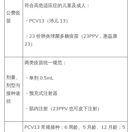
符合高危适应症的儿童及成人：
公费疫
苗
・PCV13（沛儿 13）
・23 价肺炎球菌多糖疫苗（23PPV，惠益康
23）
两类疫苗统一规范：
剂量、
・单剂 0.5mL
剂型与
接种途
・预充式注射器
径
・肌内注射（23PPV 也可皮下注射）
PCV13 常规接种：6 周龄、5 月龄、12 月龄；5