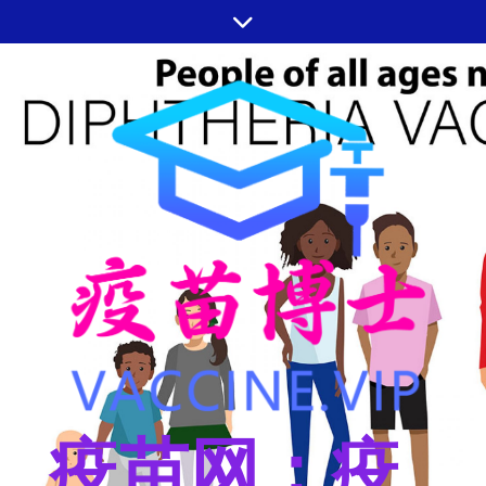
跳
至
内
容
疫苗网：疫