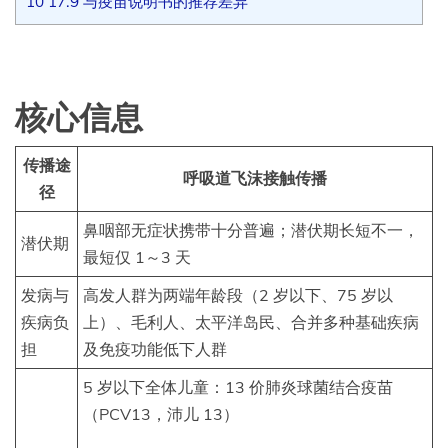
10
17.9 与疫苗说明书的推荐差异
核心信息
传播途
呼吸道飞沫接触传播
径
鼻咽部无症状携带十分普遍；潜伏期长短不一，
潜伏期
最短仅 1～3 天
发病与
高发人群为两端年龄段（2 岁以下、75 岁以
疾病负
上）、毛利人、太平洋岛民、合并多种基础疾病
担
及免疫功能低下人群
5 岁以下全体儿童：13 价肺炎球菌结合疫苗
（PCV13，沛儿 13）