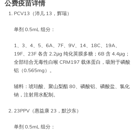
公费疫苗详情
PCV13（沛儿 13，辉瑞）
单剂 0.5mL 组分：
1、3、4、5、6A、7F、9V、14、18C、19A、
19F、23F 各含 2.2μg 纯化荚膜多糖；6B 含 4.4μg；
全部结合无毒性白喉 CRM197 载体蛋白，吸附于磷酸
铝（0.565mg）。
辅料：琥珀酸、聚山梨酯 80、磷酸铝、磷酸盐、氯化
钠，注射用水配制。
23PPV（惠益康 23，默沙东）
单剂 0.5mL 组分：