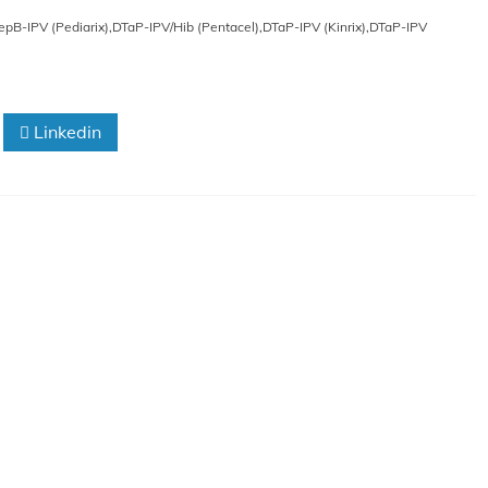
pB-IPV (Pediarix)
,
DTaP-IPV/Hib (Pentacel)
,
DTaP-IPV (Kinrix)
,
DTaP-IPV
Linkedin