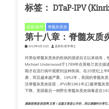
标签：
DTaP-IPV (Kinri
疫苗/粉书
脊髓灰质炎
第十八章：脊髓灰质
2023年9月10日
孟胜利 医学博士
对类似脊髓灰质炎的疾病的描述自古以来就有，
Michael Underwood于1789年在英格
期才在流行病中观察到这种疾病。在20世纪上
袭，而且越来越严重。1952年，美国的脊髓灰质炎
活脊髓灰质炎疫苗，IPV)和1961年(口服脊髓
下降。美国最后一例野生脊髓灰质炎病毒是在19
感谢您阅读 疫苗网 文章！这篇文章是公开的，所以请随时分享它。!!