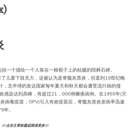
x)
炎
包括一个描绘一个人靠在一根棍子上的枯腿的陪葬石碑。
兰首次描述了儿童下肢无力，这被认为是脊髓灰质炎，但直到19世纪晚
半叶，北半球的发达国家每年夏天和秋天都会遭受流行病的侵
感染达到高峰，有超过21，000例瘫痪病例。在1955年(灭
灰质炎病毒疫苗，OPV)引入有效疫苗后，脊髓灰质炎发病率迅速
79年。
! 点击文章标题或阅读更多!!!