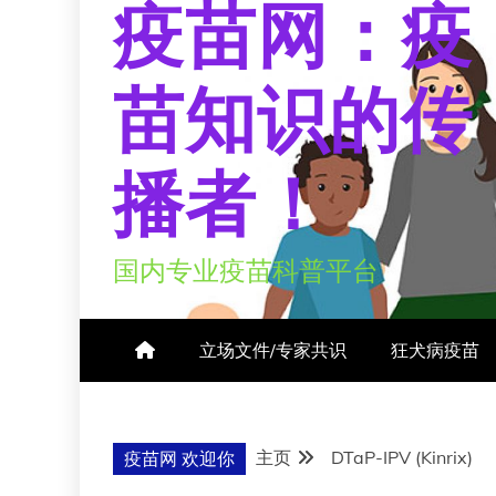
疫苗网：疫
苗知识的传
播者！
国内专业疫苗科普平台
立场文件/专家共识
狂犬病疫苗
主页
DTaP-IPV (Kinrix)
疫苗网 欢迎你