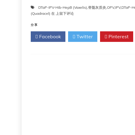
DTaP-IPV-Hib-HepB (Vaxelis)
,
脊髓灰质炎
,
OPV
,
IPV
,
DTaP-He
第
(Quadracel)
在
上留下评论
十
八
分享
章：
Facebook
Twitter
Pinterest
脊
髓
灰
质
炎