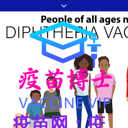
跳
至
内
容
疫苗网：疫