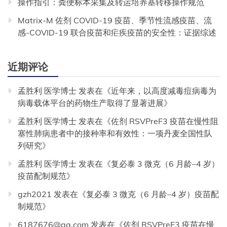
操作指引：粪便标本采集及转运培养基转移操作规范
Matrix-M 佐剂 COVID-19 疫苗、季节性流感疫苗、流
感-COVID-19 联合疫苗和疟疾疫苗的安全性：证据综述
近期评论
孟胜利 医学博士
发表在《
近年来，以高度减毒痘病毒为
病毒载体平台的药物生产取得了显著进展
》
孟胜利 医学博士
发表在《
佐剂 RSVPreF3 疫苗在慢性阻
塞性肺病患者中的接种率和有效性：一项丹麦全国性队
列研究
》
孟胜利 医学博士
发表在《
复必泰 3 微克（6 月龄–4 岁）
疫苗配制规范
》
gzh2021
发表在《
复必泰 3 微克（6 月龄–4 岁）疫苗配
制规范
》
6187676@qq.com
发表在《
佐剂 RSVPreF3 疫苗在慢