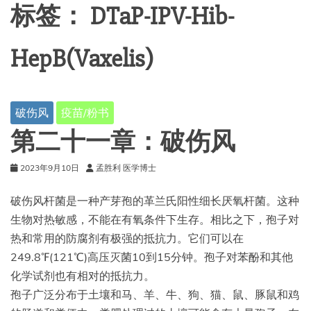
标签：
DTaP-IPV-Hib-
HepB(Vaxelis)
破伤风
疫苗/粉书
第二十一章：破伤风
2023年9月10日
孟胜利 医学博士
破伤风杆菌是一种产芽孢的革兰氏阳性细长厌氧杆菌。这种
生物对热敏感，不能在有氧条件下生存。相比之下，孢子对
热和常用的防腐剂有极强的抵抗力。它们可以在
249.8℉(121℃)高压灭菌10到15分钟。孢子对苯酚和其他
化学试剂也有相对的抵抗力。
孢子广泛分布于土壤和马、羊、牛、狗、猫、鼠、豚鼠和鸡