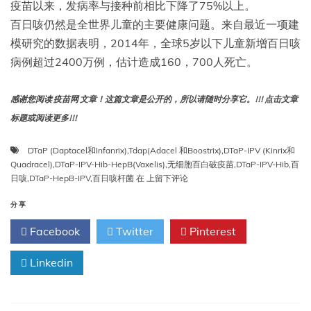
疫苗以来，发病率与接种前相比下降了75%以上。
百日咳仍然是全世界儿童的主要健康问题。来自最近一项建
模研究的数据表明，2014年，全球5岁以下儿童新增百日咳
病例超过2400万例，估计造成160，700人死亡。
感谢您阅读 疫苗网 文章！这篇文章是公开的，所以请随时分享它。!!! 点击文章
标题或阅读更多!!!
DTaP (Daptacel和Infanrix)
,
Tdap(Adacel 和Boostrix)
,
DTaP-IPV (Kinrix和
Quadracel)
,
DTaP-IPV-Hib-HepB(Vaxelis)
,
无细胞百白破疫苗
,
DTaP-IPV-Hib
,
百
第
日咳
,
DTaP-HepB-IPV
,
百日咳杆菌
在
上留下评论
十
六
分享
章：
Facebook
Twitter
Pinterest
百
日
Linkedin
咳