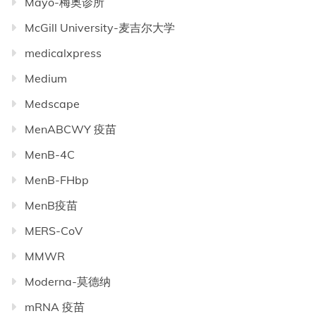
Mayo-梅奥诊所
McGill University-麦吉尔大学
medicalxpress
Medium
Medscape
MenABCWY 疫苗
MenB-4C
MenB-FHbp
MenB疫苗
MERS-CoV
MMWR
Moderna-莫德纳
mRNA 疫苗