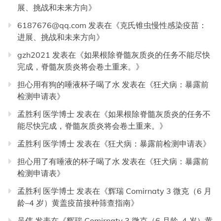
展、挑战和未来方向
》
6187676@qq.com
发表在《
克氏锥虫慢性感染疫苗：
进展、挑战和未来方向
》
gzh2021
发表在《
如果根除脊髓灰质炎的任务不能尽快
完成，脊髓灰质炎将会卷土重来。
》
担心用有狗的唾液杯子喝了水
发表在《
狂犬病：暴露前
检测申请表
》
孟胜利 医学博士
发表在《
如果根除脊髓灰质炎的任务不
能尽快完成，脊髓灰质炎将会卷土重来。
》
孟胜利 医学博士
发表在《
狂犬病：暴露前检测申请表
》
担心用了有唾液的杯子喝了水
发表在《
狂犬病：暴露前
检测申请表
》
孟胜利 医学博士
发表在《
辉瑞 Comirnaty 3 微克（6 月
龄–4 岁）黄盖疫苗接种筛查指南
》
吴伟
发表在《
辉瑞 Comirnaty 3 微克（6 月龄–4 岁）黄