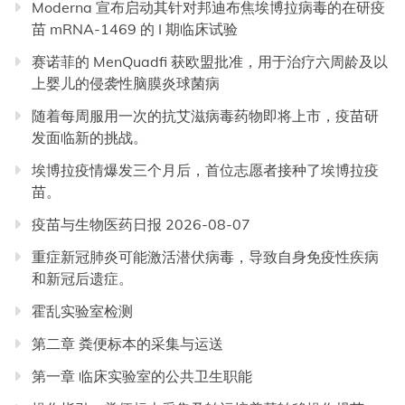
Moderna 宣布启动其针对邦迪布焦埃博拉病毒的在研疫
苗 mRNA-1469 的 I 期临床试验
赛诺菲的 MenQuadfi 获欧盟批准，用于治疗六周龄及以
上婴儿的侵袭性脑膜炎球菌病
随着每周服用一次的抗艾滋病毒药物即将上市，疫苗研
发面临新的挑战。
埃博拉疫情爆发三个月后，首位志愿者接种了埃博拉疫
苗。
疫苗与生物医药日报 2026-08-07
重症新冠肺炎可能激活潜伏病毒，导致自身免疫性疾病
和新冠后遗症。
霍乱实验室检测
第二章 粪便标本的采集与运送
第一章 临床实验室的公共卫生职能