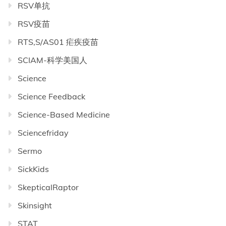
RSV单抗
RSV疫苗
RTS,S/AS01 疟疾疫苗
SCIAM-科学美国人
Science
Science Feedback
Science-Based Medicine
Sciencefriday
Sermo
SickKids
SkepticalRaptor
Skinsight
STAT