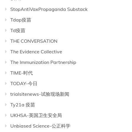
StopAntiVaxPropaganda Substack
Tdap疫苗
Td疫苗
THE CONVERSATION
The Evidence Collective
The Immunization Partnership
TIME-时代
TODAY-今日
trialsitenews-试验现场新闻
Ty21a 疫苗
UKHSA-英国卫生安全局
Unbiased Science-公正科学