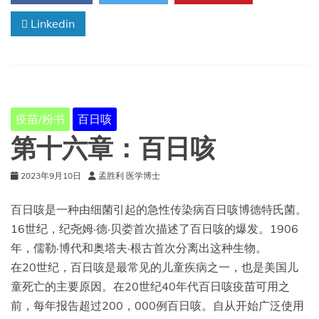
破
Linkedin
伤
风
疫苗/粉书
百日咳
第十六章：百日咳
2023年9月10日
孟胜利 医学博士
百日咳是一种由细菌引起的急性传染病百日咳博德特氏菌。
16世纪，纪尧姆·德·贝娄首次描述了百日咳的爆发。1906
年，儒勒·博代和奥塔夫·根古首次分离出这种生物。
在20世纪，百日咳是最常见的儿童疾病之一，也是美国儿
童死亡的主要原因。在20世纪40年代百日咳疫苗可用之
前，每年报告超过200，000例百日咳。自从开始广泛使用