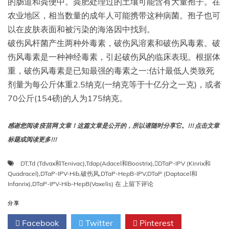
的肠道和粪便中。粪肥处理过的土壤可能含有大量孢子。在
农业地区，相当数量的成年人可能携带这种病菌。孢子也可
以在皮肤表面和被污染的海洛因中找到。
破伤风杆菌产生两种外毒素，破伤风溶素和破伤风毒素。破
伤风毒素是一种神经毒素，引起破伤风的临床表现。根据体
重，破伤风毒素是已知最强的毒素之一:估计最低人类致死
剂量为每公斤体重2.5纳克(一纳克等于十亿分之一克)，或者
70公斤(154磅)的人为175纳克。
感谢您阅读 疫苗网 文章！这篇文章是公开的，所以请随时分享它。!!! 点击文章
标题或阅读更多!!!
DT
,
Td (Tdvax和Tenivac)
,
Tdap(Adacel和Boostrix)
,
DTaP-IPV (Kinrix和
Quadracel)
,
DTaP-IPV-Hib
,
破伤风
,
DTaP-HepB-IPV
,
DTaP (Daptacel和
第
Infanrix)
,
DTaP-IPV-Hib-HepB(Vaxelis)
在
上留下评论
二
十
分享
一
Facebook
Twitter
Pinterest
章：