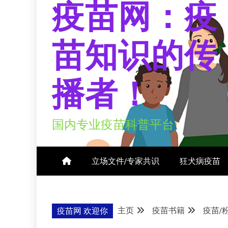
疫苗网：疫
苗知识的传
播者！
国内专业疫苗科普平台
立场文件/专家共识
狂犬病疫苗
主页
疫苗书籍
疫苗/
疫苗网 欢迎你