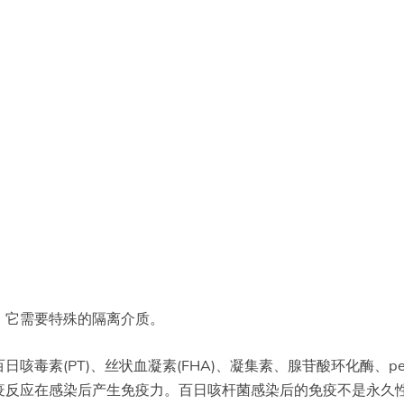
。它需要特殊的隔离介质。
毒素(PT)、丝状血凝素(FHA)、凝集素、腺苷酸环化酶、per
疫反应在感染后产生免疫力。百日咳杆菌感染后的免疫不是永久