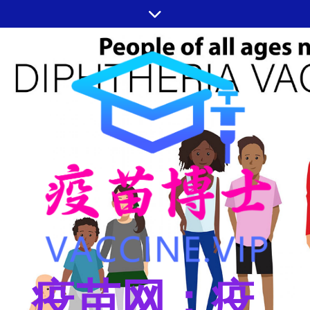
跳
至
内
容
疫苗网：疫