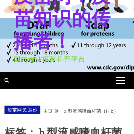
苗知识的传
播者！
国内专业疫苗科普平台
疫苗网 欢迎你
主页
b 型流感嗜血杆菌（Hib）
标签：
b 型流感嗜血杆菌