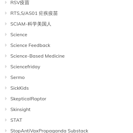
RSV疫苗
RTS,S/AS01 疟疾疫苗
SCIAM-科学美国人
Science
Science Feedback
Science-Based Medicine
Sciencefriday
Sermo
SickKids
SkepticalRaptor
Skinsight
STAT
StopAntiVaxPropaganda Substack