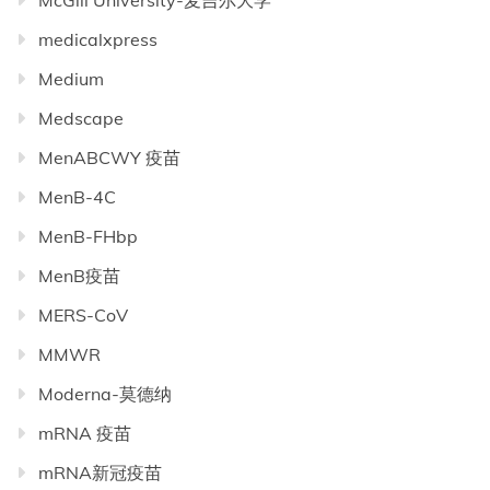
McGill University-麦吉尔大学
medicalxpress
Medium
Medscape
MenABCWY 疫苗
MenB-4C
MenB-FHbp
MenB疫苗
MERS-CoV
MMWR
Moderna-莫德纳
mRNA 疫苗
mRNA新冠疫苗