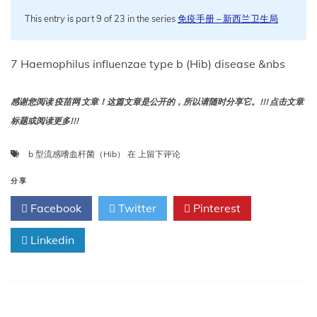
This entry is part 9 of 23 in the series
免疫手册 – 新西兰卫生局
7 Haemophilus influenzae type b (Hib) disease &nbs
感谢您阅读 疫苗网 文章！这篇文章是公开的，所以请随时分享它。!!! 点击文章
标题或阅读更多!!!
7
b 型流感嗜血杆菌（Hib）
在
上留下评论
b
型
分享
流
Facebook
Twitter
Pinterest
感
嗜
Linkedin
血
杆
菌
（Hib）
疾
病