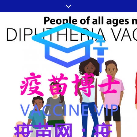
跳
至
内
容
疫苗网：疫