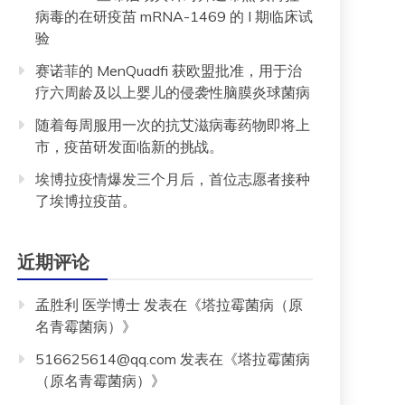
病毒的在研疫苗 mRNA-1469 的 I 期临床试
验
赛诺菲的 MenQuadfi 获欧盟批准，用于治
疗六周龄及以上婴儿的侵袭性脑膜炎球菌病
随着每周服用一次的抗艾滋病毒药物即将上
市，疫苗研发面临新的挑战。
埃博拉疫情爆发三个月后，首位志愿者接种
了埃博拉疫苗。
近期评论
孟胜利 医学博士
发表在《
塔拉霉菌病（原
名青霉菌病）
》
516625614@qq.com
发表在《
塔拉霉菌病
（原名青霉菌病）
》