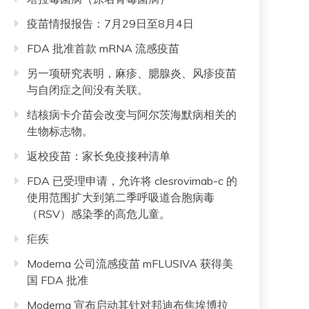
疫苗情报报告：7月29日至8月4日
FDA 批准首款 mRNA 流感疫苗
另一项研究表明，麻疹、腮腺炎、风疹疫苗
与自闭症之间没有关联。
结核病卡介苗会改变与阿尔茨海默病相关的
生物标志物。
返校疫苗：家长免疫接种清单
FDA 已受理申请，允许将 clesrovimab-c 的
使用范围扩大到第二季呼吸道合胞病毒
（RSV）感染季的高危儿童。
疟疾
Moderna 公司流感疫苗 mFLUSIVA 获得美
国 FDA 批准
Moderna 宣布启动其针对邦迪布焦埃博拉