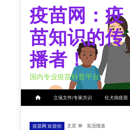
疫苗网：疫
苗知识的传
播者！
国内专业疫苗科普平台
立场文件/专家共识
狂犬病疫苗
主页
实况报道
疫苗网 欢迎你