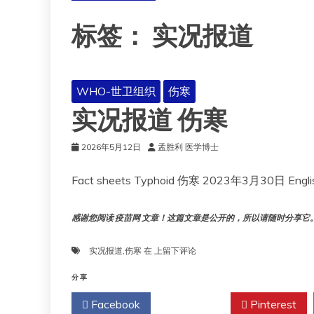
标签：
实况报道
WHO-世卫组织
伤寒
实况报道 伤寒
2026年5月12日
孟胜利 医学博士
感谢您阅读 疫苗网 文章！这篇文章是公开的，所以请随时分享它。!!
实
实况报道
,
伤寒
在
上留下评论
况
报
分享
道
Facebook
Twitter
Pinterest
伤