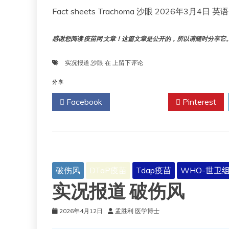
Fact sheets Trachoma 沙眼 2026年3月4日
感谢您阅读 疫苗网 文章！这篇文章是公开的，所以请随时分享它。!!
实
实况报道
,
沙眼
在
上留下评论
况
报
分享
道
Facebook
Twitter
Pinterest
沙
眼
破伤风
DTaP疫苗
Tdap疫苗
WHO-世卫
实况报道 破伤风
2026年4月12日
孟胜利 医学博士