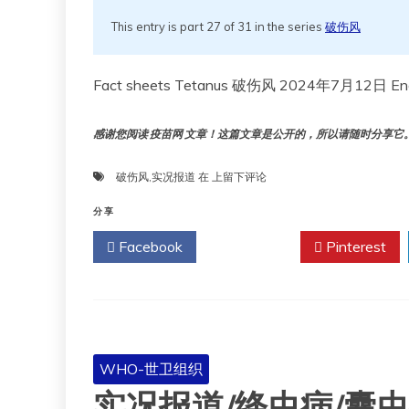
This entry is part 27 of 31 in the series
破伤风
感谢您阅读 疫苗网 文章！这篇文章是公开的，所以请随时分享它。!!
实
破伤风
,
实况报道
在
上留下评论
况
报
分享
道
Facebook
Twitter
Pinterest
破
伤
风
WHO-世卫组织
实况报道/绦虫病/囊