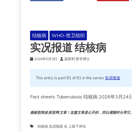
寒
结核病
WHO-世卫组织
实况报道 结核病
2026年5月9日
孟胜利 医学博士
This entry is part 81 of 81 in the series
实况报道
感谢您阅读 疫苗网 文章！这篇文章是公开的，所以请随时分享它。!!
实
结核病
,
实况报道
在
上留下评论
况