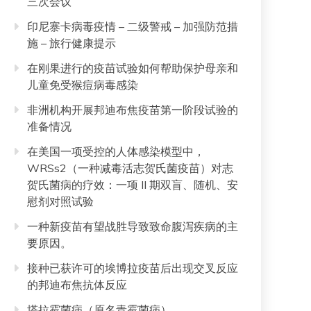
三次会议
印尼寨卡病毒疫情 – 二级警戒 – 加强防范措
施 – 旅行健康提示
在刚果进行的疫苗试验如何帮助保护母亲和
儿童免受猴痘病毒感染
非洲机构开展邦迪布焦疫苗第一阶段试验的
准备情况
在美国一项受控的人体感染模型中，
WRSs2（一种减毒活志贺氏菌疫苗）对志
贺氏菌病的疗效：一项 II 期双盲、随机、安
慰剂对照试验
一种新疫苗有望战胜导致致命腹泻疾病的主
要原因。
接种已获许可的埃博拉疫苗后出现交叉反应
的邦迪布焦抗体反应
塔拉霉菌病（原名青霉菌病）