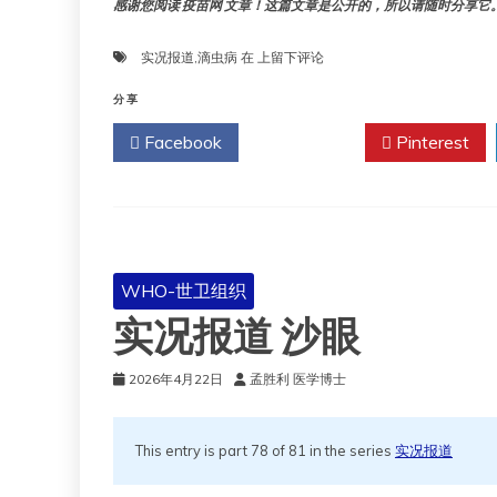
感谢您阅读 疫苗网 文章！这篇文章是公开的，所以请随时分享它。!!
实
实况报道
,
滴虫病
在
上留下评论
况
报
分享
道
Facebook
Twitter
Pinterest
滴
虫
病
WHO-世卫组织
实况报道 沙眼
2026年4月22日
孟胜利 医学博士
This entry is part 78 of 81 in the series
实况报道